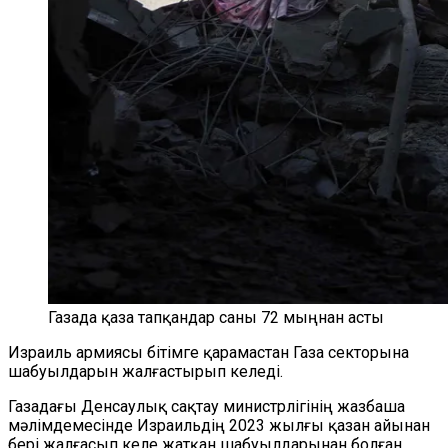
Газада қаза тапқандар саны 72 мыңнан асты
Израиль армиясы бітімге қарамастан Газа секторына
шабуылдарын жалғастырып келеді.
Газадағы Денсаулық сақтау министрлігінің жазбаша
мәлімдемесінде Израильдің 2023 жылғы қазан айынан
бері жалғасып келе жатқан шабуылдарынан болған