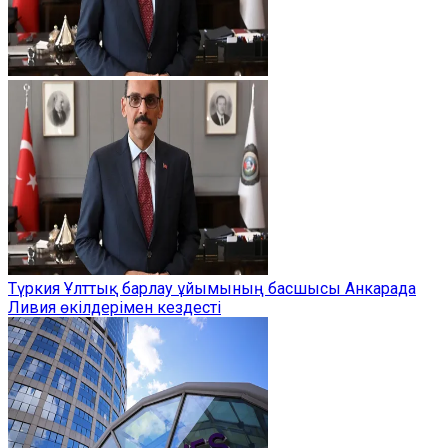
Түркия Ұлттық барлау ұйымының басшысы Анкарада
Ливия өкілдерімен кездесті