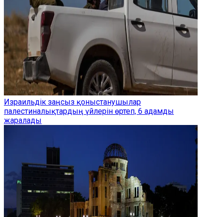
Израильдік заңсыз қоныстанушылар
палестиналықтардың үйлерін өртеп, 6 адамды
жаралады