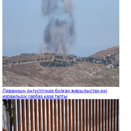
Ливанның оңтүстігінде болған жарылыстан екі
израильдік сарбаз қаза тапты