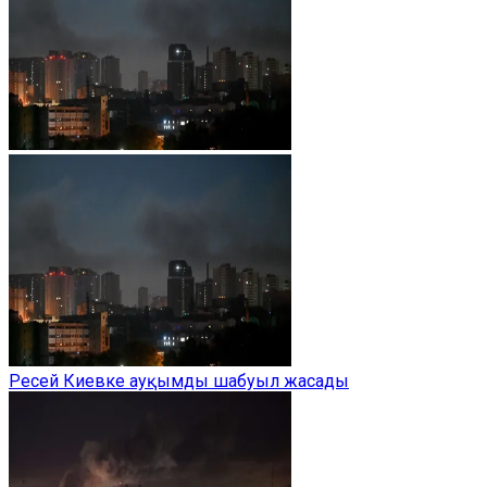
Ресей Киевке ауқымды шабуыл жасады