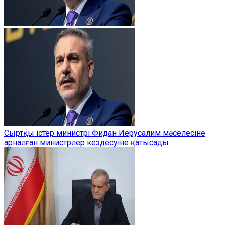
Сыртқы істер министрі Фидан Иерусалим мәселесіне
арналған министрлер кездесуіне қатысады