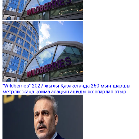
"Wildberries" 2027 жылы Қазақстанда 260 мың шаршы
метрлік жаңа қойма алаңын ашуды жоспарлап отыр