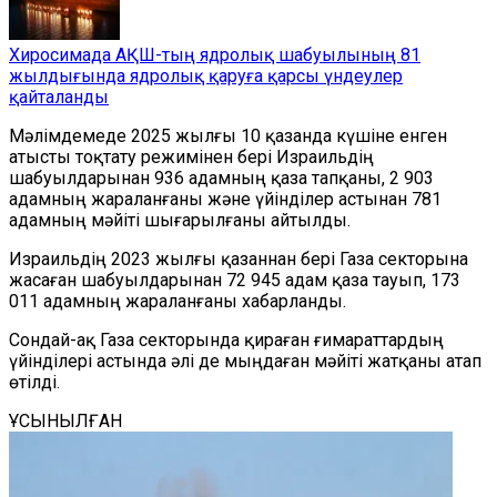
Хиросимада АҚШ-тың ядролық шабуылының 81
жылдығында ядролық қаруға қарсы үндеулер
қайталанды
Мәлімдемеде 2025 жылғы 10 қазанда күшіне енген
атысты тоқтату режимінен бері Израильдің
шабуылдарынан 936 адамның қаза тапқаны, 2 903
адамның жараланғаны және үйінділер астынан 781
адамның мәйіті шығарылғаны айтылды.
Израильдің 2023 жылғы қазаннан бері Газа секторына
жасаған шабуылдарынан 72 945 адам қаза тауып, 173
011 адамның жараланғаны хабарланды.
Сондай-ақ Газа секторында қираған ғимараттардың
үйінділері астында әлі де мыңдаған мәйіті жатқаны атап
өтілді.
ҰСЫНЫЛҒАН