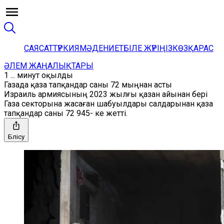
САЯСАТ
ТҮРКИЯ
МӘДЕНИЕТ
БІЛЕ ЖҮРІҢІЗ
КӨЗҚАРАС
ӘЛЕМ ЖАҢАЛЫҚТАРЫ
1 ... минут оқылды
Газада қаза тапқандар саны 72 мыңнан асты
Израиль армиясының 2023 жылғы қазан айынан бері
Газа секторына жасаған шабуылдары салдарынан қаза
тапқандар саны 72 945- ке жетті.
Бөлісу