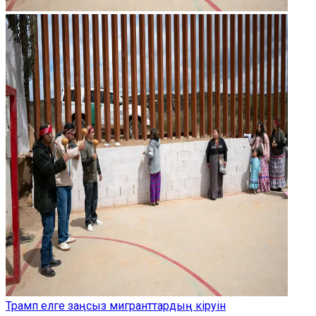
Трамп елге заңсыз мигранттардың кіруін