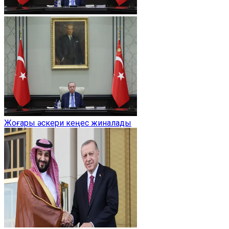
Жоғары әскери кеңес жиналады