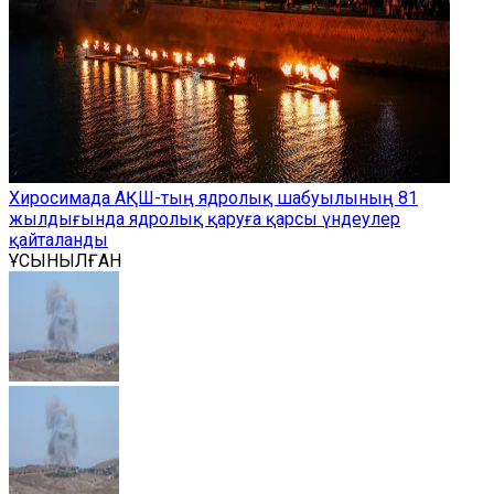
Хиросимада АҚШ-тың ядролық шабуылының 81
жылдығында ядролық қаруға қарсы үндеулер
қайталанды
ҰСЫНЫЛҒАН