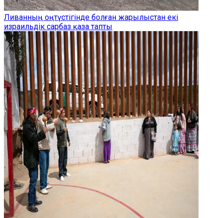
Ливанның оңтүстігінде болған жарылыстан екі
израильдік сарбаз қаза тапты