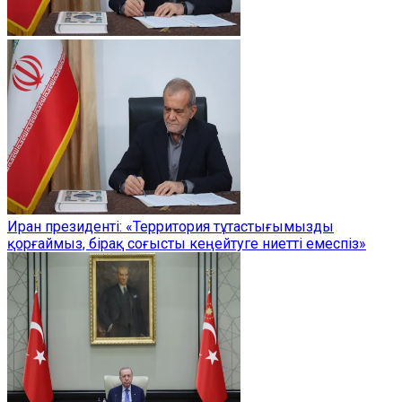
Иран президенті: «Территория тұтастығымызды
қорғаймыз, бірақ соғысты кеңейтуге ниетті емеспіз»