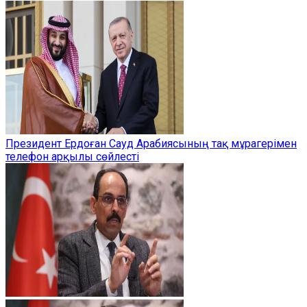
Президент Ердоған Сауд Арабиясының тақ мұрагерімен
телефон арқылы сөйлесті