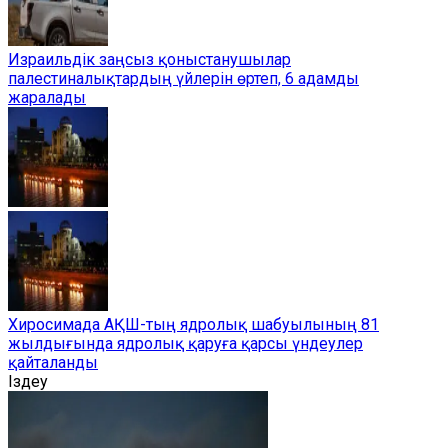
Израильдік заңсыз қоныстанушылар
палестиналықтардың үйлерін өртеп, 6 адамды
жаралады
Хиросимада АҚШ-тың ядролық шабуылының 81
жылдығында ядролық қаруға қарсы үндеулер
қайталанды
Іздеу