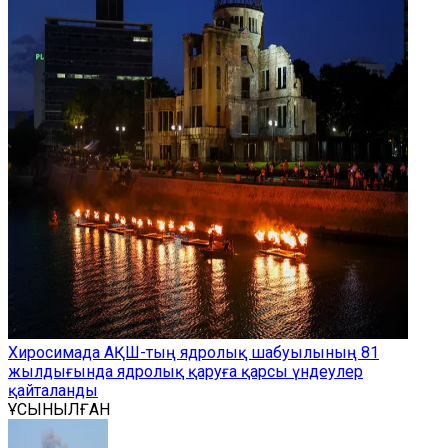
Хиросимада АҚШ-тың ядролық шабуылының 81
жылдығында ядролық қаруға қарсы үндеулер
қайталанды
ҰСЫНЫЛҒАН