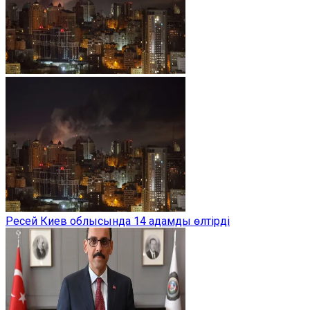
Ресей Киев облысында 14 адамды өлтірді