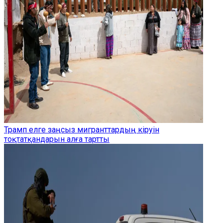
Трамп елге заңсыз мигранттардың кіруін
тоқтатқандарын алға тартты