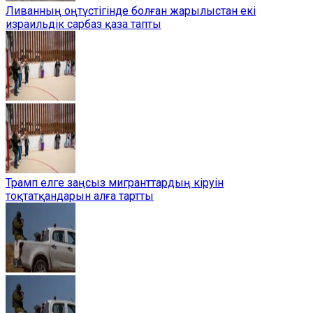
Ливанның оңтүстігінде болған жарылыстан екі
израильдік сарбаз қаза тапты
Трамп елге заңсыз мигранттардың кіруін
тоқтатқандарын алға тартты