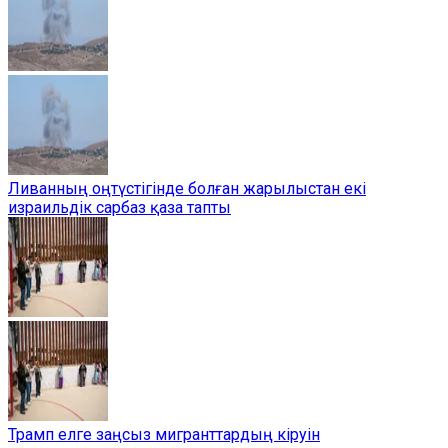
Ливанның оңтүстігінде болған жарылыстан екі
израильдік сарбаз қаза тапты
Трамп елге заңсыз мигранттардың кіруін