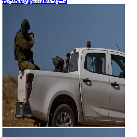
тоқтатқандарын алға тартты