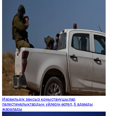
Израильдік заңсыз қоныстанушылар
палестиналықтардың үйлерін өртеп, 6 адамды
жаралады