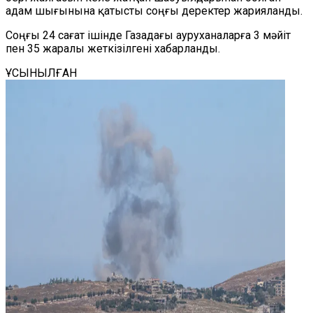
адам шығынына қатысты соңғы деректер жарияланды.
Соңғы 24 сағат ішінде Газадағы ауруханаларға 3 мәйіт
пен 35 жаралы жеткізілгені хабарланды.
ҰСЫНЫЛҒАН