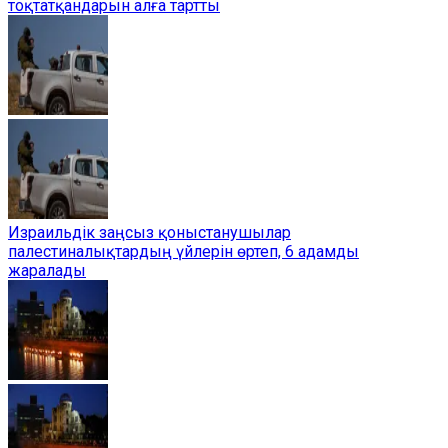
тоқтатқандарын алға тартты
Израильдік заңсыз қоныстанушылар
палестиналықтардың үйлерін өртеп, 6 адамды
жаралады