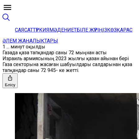
САЯСАТ
ТҮРКИЯ
МӘДЕНИЕТ
БІЛЕ ЖҮРІҢІЗ
КӨЗҚАРАС
ӘЛЕМ ЖАҢАЛЫҚТАРЫ
1 ... минут оқылды
Газада қаза тапқандар саны 72 мыңнан асты
Израиль армиясының 2023 жылғы қазан айынан бері
Газа секторына жасаған шабуылдары салдарынан қаза
тапқандар саны 72 945- ке жетті.
Бөлісу