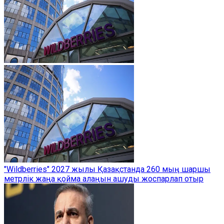
"Wildberries" 2027 жылы Қазақстанда 260 мың шаршы
метрлік жаңа қойма алаңын ашуды жоспарлап отыр