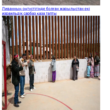
Ливанның оңтүстігінде болған жарылыстан екі
израильдік сарбаз қаза тапты