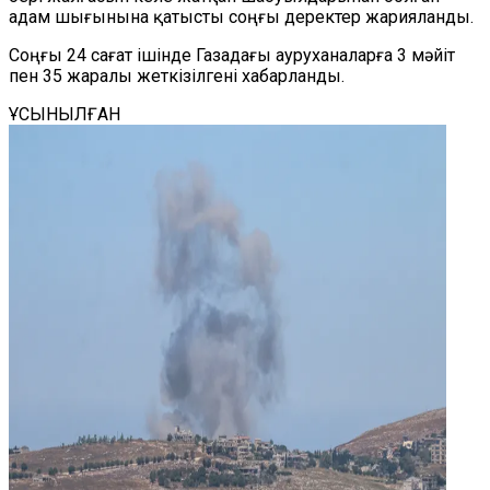
адам шығынына қатысты соңғы деректер жарияланды.
Соңғы 24 сағат ішінде Газадағы ауруханаларға 3 мәйіт
пен 35 жаралы жеткізілгені хабарланды.
ҰСЫНЫЛҒАН