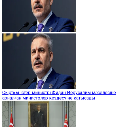
Сыртқы істер министрі Фидан Иерусалим мәселесіне
арналған министрлер кездесуіне қатысады