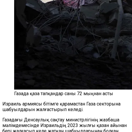
Газада қаза тапқандар саны 72 мыңнан асты
Израиль армиясы бітімге қарамастан Газа секторына
шабуылдарын жалғастырып келеді.
Газадағы Денсаулық сақтау министрлігінің жазбаша
мәлімдемесінде Израильдің 2023 жылғы қазан айынан
бері жалғасып келе жатқан шабуылдарынан болған