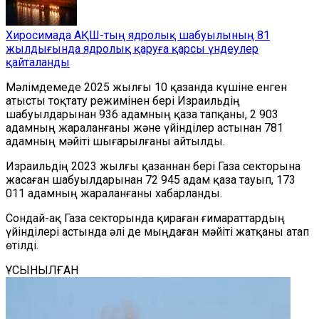
Хиросимада АҚШ-тың ядролық шабуылының 81
жылдығында ядролық қаруға қарсы үндеулер
қайталанды
Мәлімдемеде 2025 жылғы 10 қазанда күшіне енген
атысты тоқтату режимінен бері Израильдің
шабуылдарынан 936 адамның қаза тапқаны, 2 903
адамның жараланғаны және үйінділер астынан 781
адамның мәйіті шығарылғаны айтылды.
Израильдің 2023 жылғы қазаннан бері Газа секторына
жасаған шабуылдарынан 72 945 адам қаза тауып, 173
011 адамның жараланғаны хабарланды.
Сондай-ақ Газа секторында қираған ғимараттардың
үйінділері астында әлі де мыңдаған мәйіті жатқаны атап
өтілді.
ҰСЫНЫЛҒАН