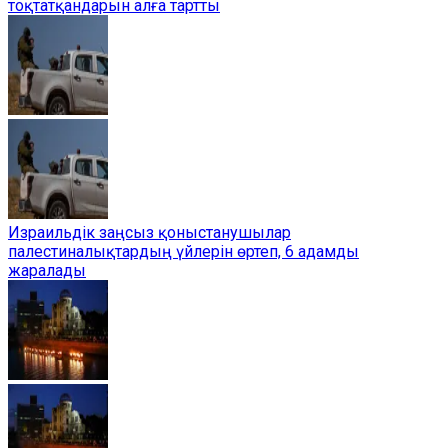
тоқтатқандарын алға тартты
Израильдік заңсыз қоныстанушылар
палестиналықтардың үйлерін өртеп, 6 адамды
жаралады