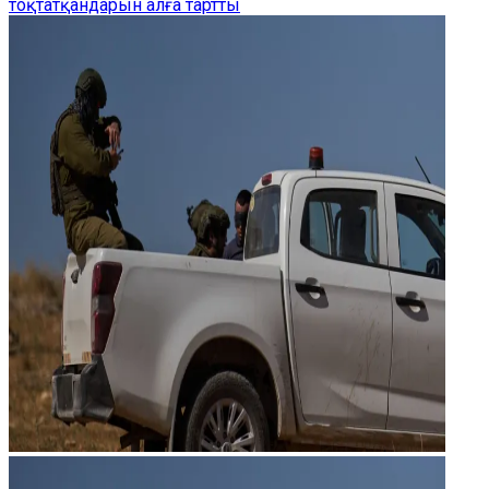
тоқтатқандарын алға тартты