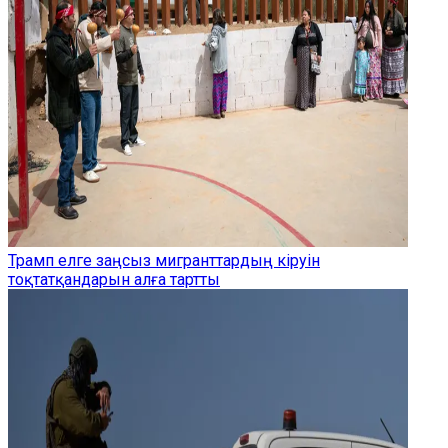
Трамп елге заңсыз мигранттардың кіруін
тоқтатқандарын алға тартты