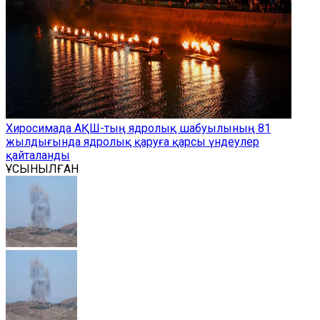
Хиросимада АҚШ-тың ядролық шабуылының 81
жылдығында ядролық қаруға қарсы үндеулер
қайталанды
ҰСЫНЫЛҒАН