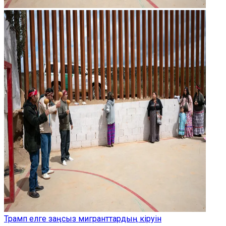
Трамп елге заңсыз мигранттардың кіруін