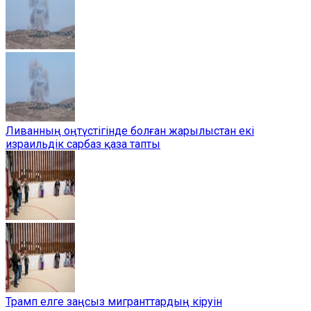
Ливанның оңтүстігінде болған жарылыстан екі
израильдік сарбаз қаза тапты
Трамп елге заңсыз мигранттардың кіруін