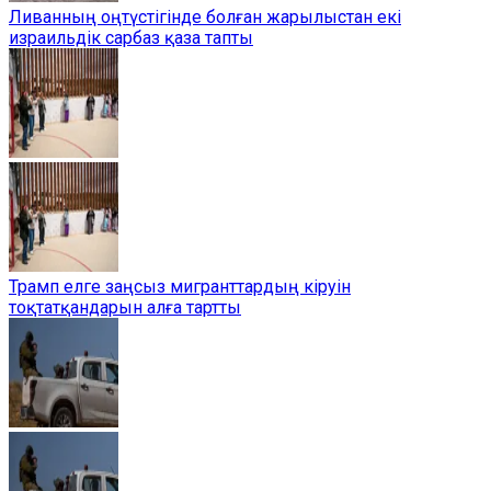
Ливанның оңтүстігінде болған жарылыстан екі
израильдік сарбаз қаза тапты
Трамп елге заңсыз мигранттардың кіруін
тоқтатқандарын алға тартты