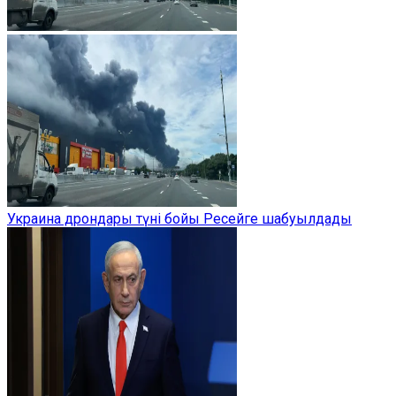
Украина дрондары түні бойы Ресейге шабуылдады