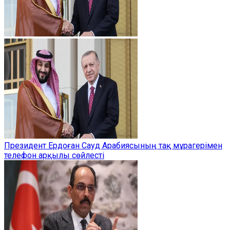
Президент Ердоған Сауд Арабиясының тақ мұрагерімен
телефон арқылы сөйлесті