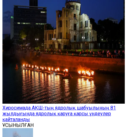
Хиросимада АҚШ-тың ядролық шабуылының 81
жылдығында ядролық қаруға қарсы үндеулер
қайталанды
ҰСЫНЫЛҒАН