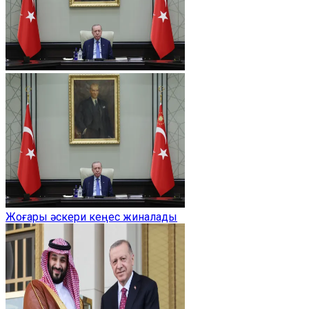
Жоғары әскери кеңес жиналады