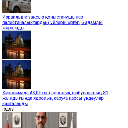
Израильдік заңсыз қоныстанушылар
палестиналықтардың үйлерін өртеп, 6 адамды
жаралады
Хиросимада АҚШ-тың ядролық шабуылының 81
жылдығында ядролық қаруға қарсы үндеулер
қайталанды
Іздеу