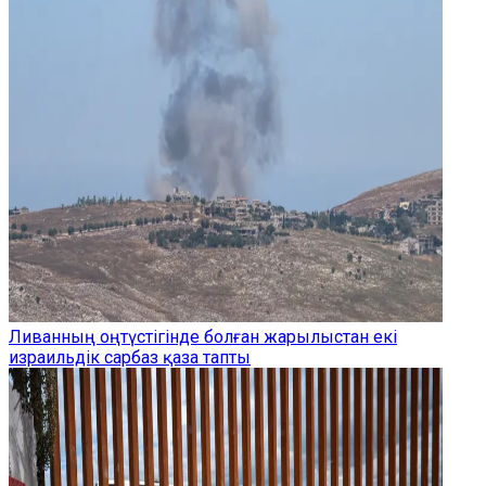
Ливанның оңтүстігінде болған жарылыстан екі
израильдік сарбаз қаза тапты