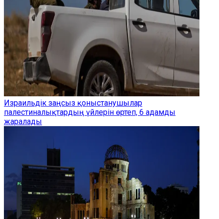
Израильдік заңсыз қоныстанушылар
палестиналықтардың үйлерін өртеп, 6 адамды
жаралады