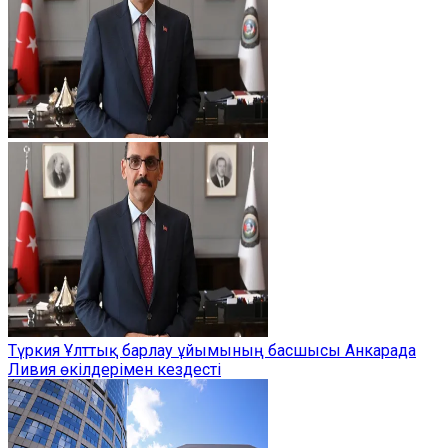
Түркия Ұлттық барлау ұйымының басшысы Анкарада
Ливия өкілдерімен кездесті