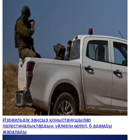
Израильдік заңсыз қоныстанушылар
палестиналықтардың үйлерін өртеп, 6 адамды
жаралады