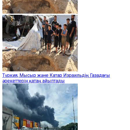
Түркия, Мысыр және Катар Израильдің Газадағы
әрекеттерін қатаң айыптады