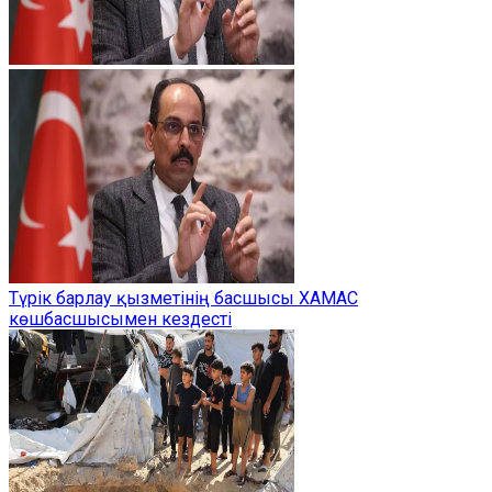
Түрік барлау қызметінің басшысы ХАМАС
көшбасшысымен кездесті