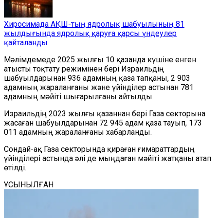
Хиросимада АҚШ-тың ядролық шабуылының 81
жылдығында ядролық қаруға қарсы үндеулер
қайталанды
Мәлімдемеде 2025 жылғы 10 қазанда күшіне енген
атысты тоқтату режимінен бері Израильдің
шабуылдарынан 936 адамның қаза тапқаны, 2 903
адамның жараланғаны және үйінділер астынан 781
адамның мәйіті шығарылғаны айтылды.
Израильдің 2023 жылғы қазаннан бері Газа секторына
жасаған шабуылдарынан 72 945 адам қаза тауып, 173
011 адамның жараланғаны хабарланды.
Сондай-ақ Газа секторында қираған ғимараттардың
үйінділері астында әлі де мыңдаған мәйіті жатқаны атап
өтілді.
ҰСЫНЫЛҒАН