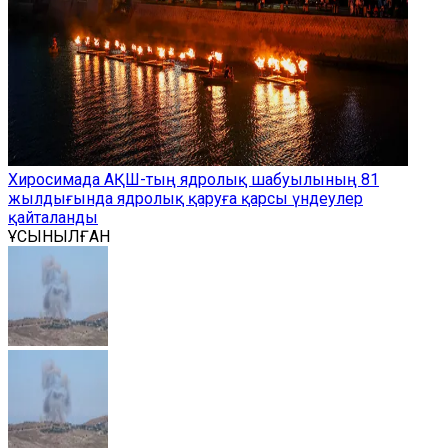
Хиросимада АҚШ-тың ядролық шабуылының 81
жылдығында ядролық қаруға қарсы үндеулер
қайталанды
ҰСЫНЫЛҒАН