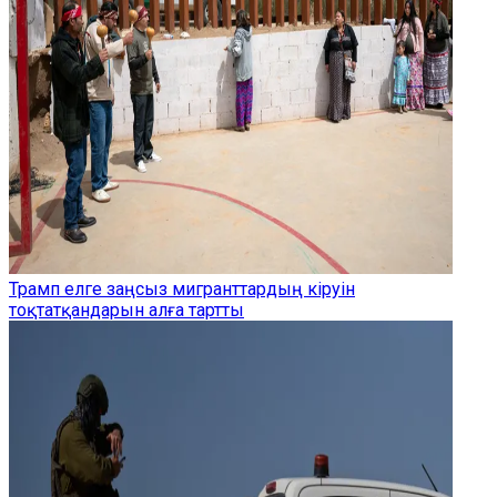
Трамп елге заңсыз мигранттардың кіруін
тоқтатқандарын алға тартты