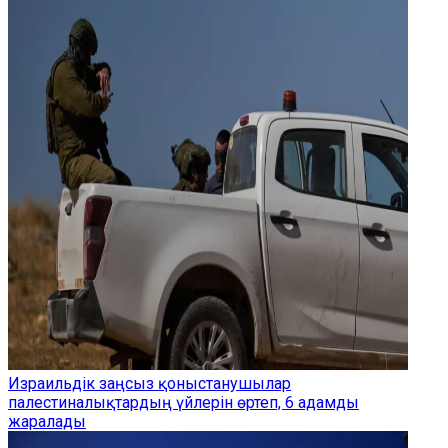
Израильдік заңсыз қоныстанушылар
палестиналықтардың үйлерін өртеп, 6 адамды
жаралады