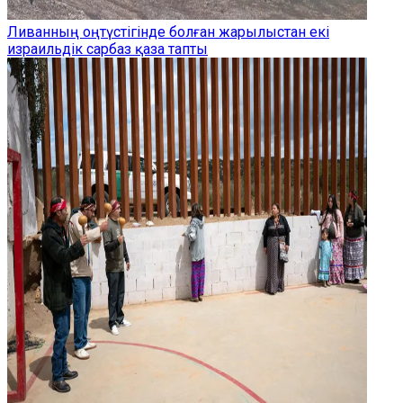
Ливанның оңтүстігінде болған жарылыстан екі
израильдік сарбаз қаза тапты