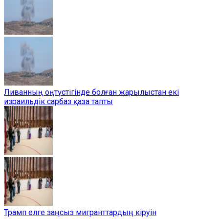
Ливанның оңтүстігінде болған жарылыстан екі
израильдік сарбаз қаза тапты
Трамп елге заңсыз мигранттардың кіруін