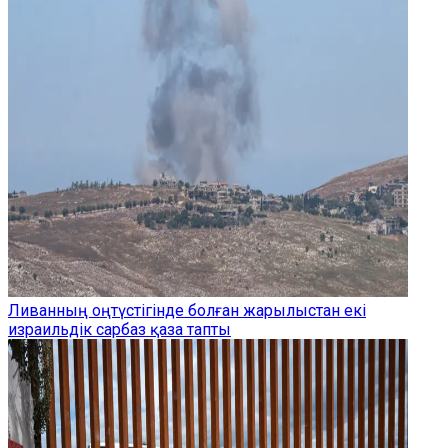
Ливанның оңтүстігінде болған жарылыстан екі
израильдік сарбаз қаза тапты