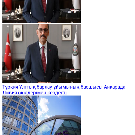
Түркия Ұлттық барлау ұйымының басшысы Анкарада
Ливия өкілдерімен кездесті