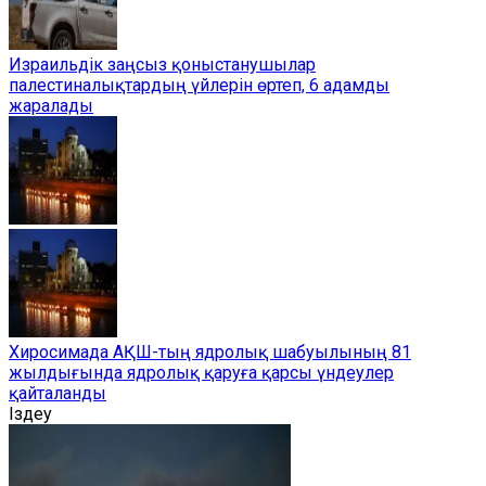
Израильдік заңсыз қоныстанушылар
палестиналықтардың үйлерін өртеп, 6 адамды
жаралады
Хиросимада АҚШ-тың ядролық шабуылының 81
жылдығында ядролық қаруға қарсы үндеулер
қайталанды
Іздеу