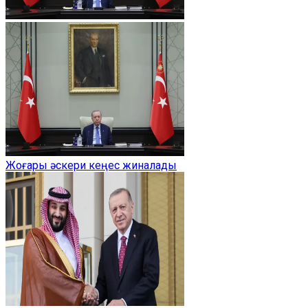
Жоғары әскери кеңес жиналады