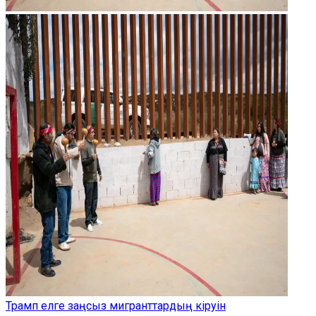
Трамп елге заңсыз мигранттардың кіруін