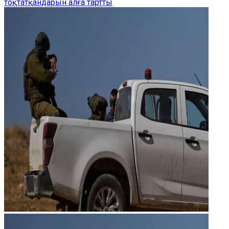
тоқтатқандарын алға тартты