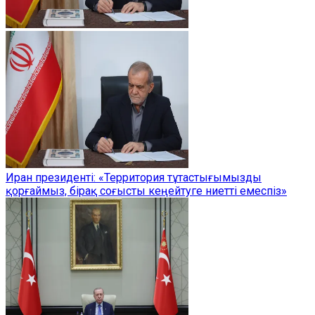
Иран президенті: «Территория тұтастығымызды
қорғаймыз, бірақ соғысты кеңейтуге ниетті емеспіз»