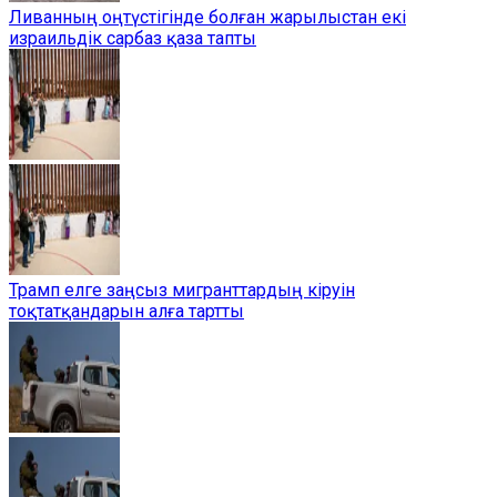
Ливанның оңтүстігінде болған жарылыстан екі
израильдік сарбаз қаза тапты
Трамп елге заңсыз мигранттардың кіруін
тоқтатқандарын алға тартты