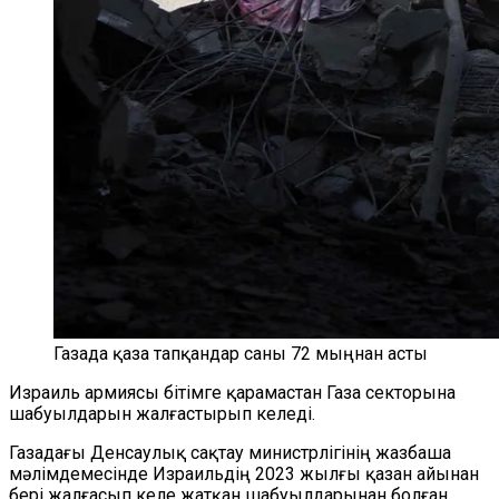
Газада қаза тапқандар саны 72 мыңнан асты
Израиль армиясы бітімге қарамастан Газа секторына
шабуылдарын жалғастырып келеді.
Газадағы Денсаулық сақтау министрлігінің жазбаша
мәлімдемесінде Израильдің 2023 жылғы қазан айынан
бері жалғасып келе жатқан шабуылдарынан болған