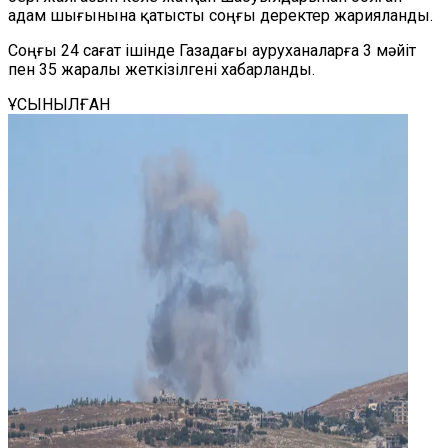
адам шығынына қатысты соңғы деректер жарияланды.
Соңғы 24 сағат ішінде Газадағы ауруханаларға 3 мәйіт
пен 35 жаралы жеткізілгені хабарланды.
ҰСЫНЫЛҒАН