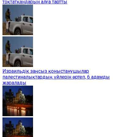
тоқтатқандарын алға тартты
Израильдік заңсыз қоныстанушылар
палестиналықтардың үйлерін өртеп, 6 адамды
жаралады