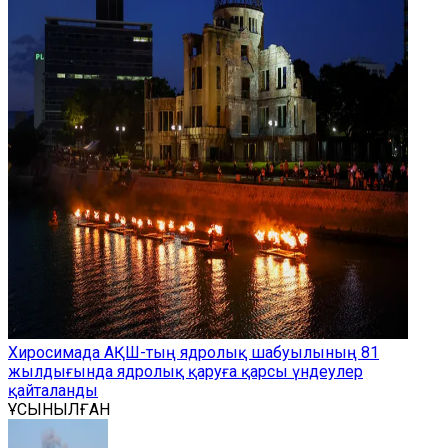
Хиросимада АҚШ-тың ядролық шабуылының 81
жылдығында ядролық қаруға қарсы үндеулер
қайталанды
ҰСЫНЫЛҒАН