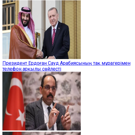
Президент Ердоған Сауд Арабиясының тақ мұрагерімен
телефон арқылы сөйлесті