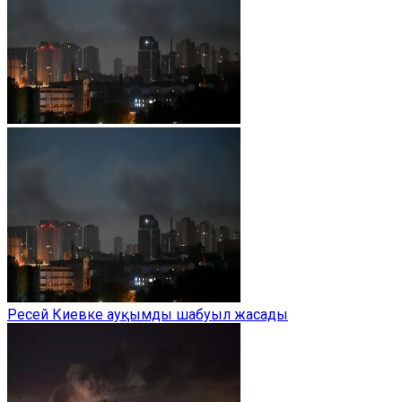
Ресей Киевке ауқымды шабуыл жасады