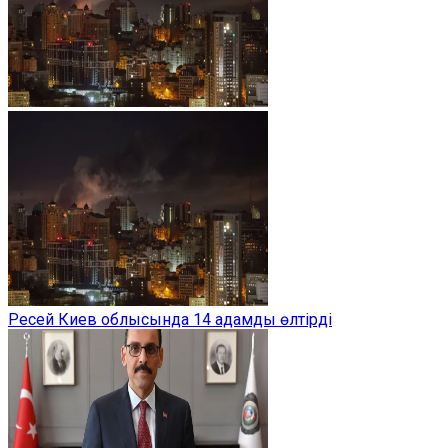
Ресей Киев облысында 14 адамды өлтірді