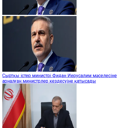
Сыртқы істер министрі Фидан Иерусалим мәселесіне
арналған министрлер кездесуіне қатысады