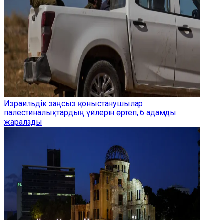
Израильдік заңсыз қоныстанушылар
палестиналықтардың үйлерін өртеп, 6 адамды
жаралады