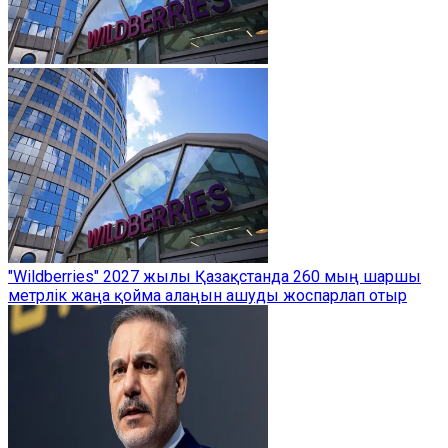
"Wildberries" 2027 жылы Қазақстанда 260 мың шаршы
метрлік жаңа қойма алаңын ашуды жоспарлап отыр