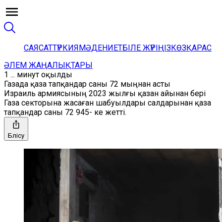
САЯСАТ
ТҮРКИЯ
МӘДЕНИЕТ
БІЛЕ ЖҮРІҢІЗ
КӨЗҚАРАС
ӘЛЕМ ЖАҢАЛЫҚТАРЫ
1 ... минут оқылды
Газада қаза тапқандар саны 72 мыңнан асты
Израиль армиясының 2023 жылғы қазан айынан бері
Газа секторына жасаған шабуылдары салдарынан қаза
тапқандар саны 72 945- ке жетті.
Бөлісу