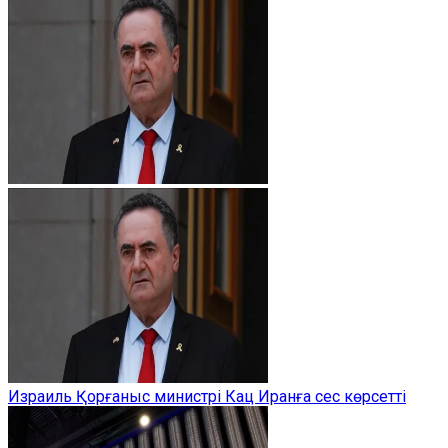
Израиль Қорғаныс министрі Кац Иранға сес көрсетті