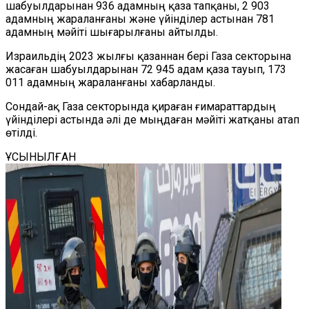
шабуылдарынан 936 адамның қаза тапқаны, 2 903
адамның жараланғаны және үйінділер астынан 781
адамның мәйіті шығарылғаны айтылды.
Израильдің 2023 жылғы қазаннан бері Газа секторына
жасаған шабуылдарынан 72 945 адам қаза тауып, 173
011 адамның жараланғаны хабарланды.
Сондай-ақ Газа секторында қираған ғимараттардың
үйінділері астында әлі де мыңдаған мәйіті жатқаны атап
өтілді.
ҰСЫНЫЛҒАН