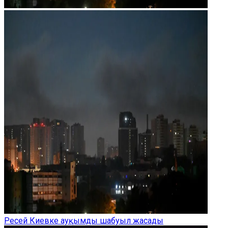
Ресей Киевке ауқымды шабуыл жасады