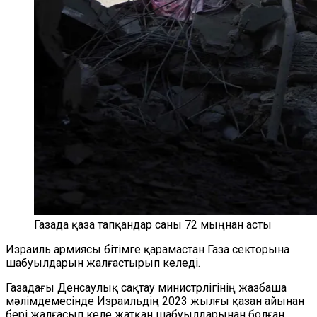
Газада қаза тапқандар саны 72 мыңнан асты
Израиль армиясы бітімге қарамастан Газа секторына
шабуылдарын жалғастырып келеді.
Газадағы Денсаулық сақтау министрлігінің жазбаша
мәлімдемесінде Израильдің 2023 жылғы қазан айынан
бері жалғасып келе жатқан шабуылдарынан болған