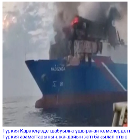
Түркия Қаратеңізде шабуылға ұшыраған кемелердегі
Түркия азаматтарының жағдайын жіті бақылап отыр