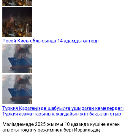
Ресей Киев облысында 14 адамды өлтірді
Түркия Қаратеңізде шабуылға ұшыраған кемелердегі
Түркия азаматтарының жағдайын жіті бақылап отыр
Мәлімдемеде 2025 жылғы 10 қазанда күшіне енген
атысты тоқтату режимінен бері Израильдің