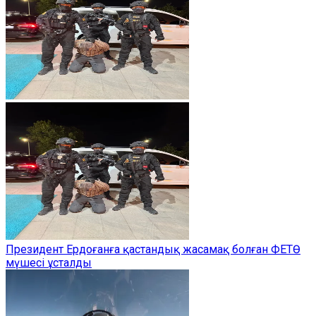
Президент Ердоғанға қастандық жасамақ болған ФЕТӨ
мүшесі ұсталды