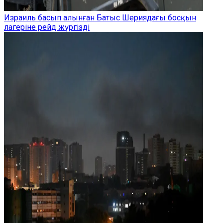
Израиль басып алынған Батыс Шериядағы босқын
лагеріне рейд жүргізді