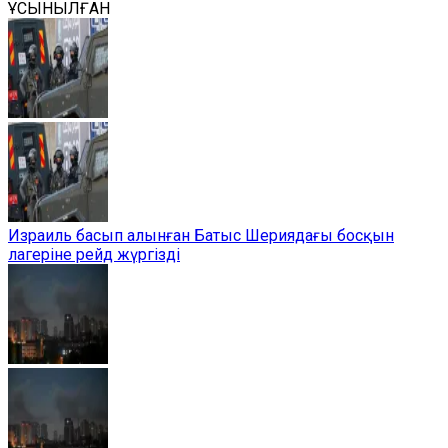
ҰСЫНЫЛҒАН
Израиль басып алынған Батыс Шериядағы босқын
лагеріне рейд жүргізді