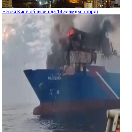
Ресей Киев облысында 14 адамды өлтірді