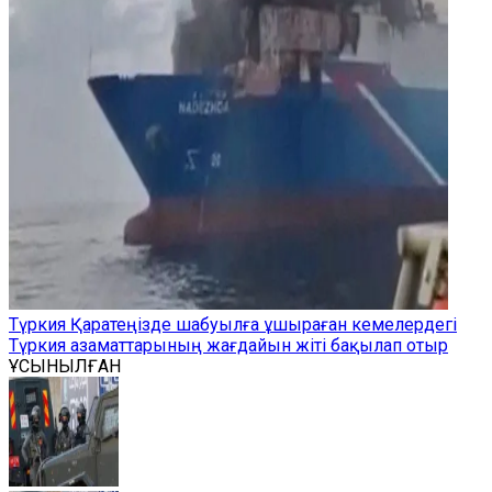
Түркия Қаратеңізде шабуылға ұшыраған кемелердегі
Түркия азаматтарының жағдайын жіті бақылап отыр
ҰСЫНЫЛҒАН