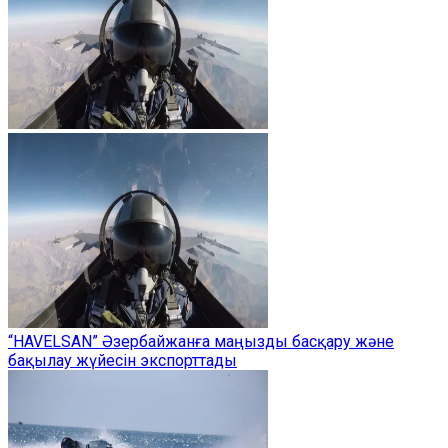
“HAVELSAN” Әзербайжанға маңызды басқару және
бақылау жүйесін экспорттады