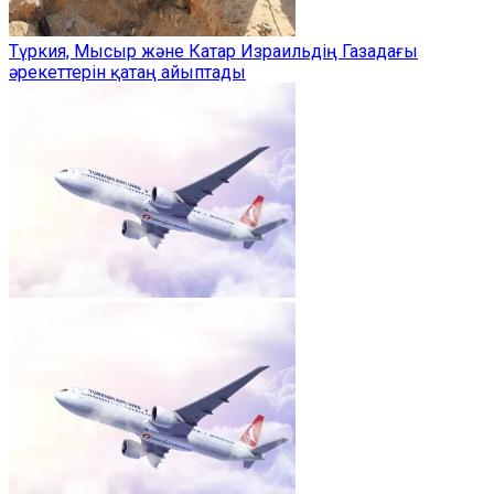
Түркия, Мысыр және Катар Израильдің Газадағы
әрекеттерін қатаң айыптады