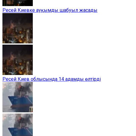
Ресей Киевке ауқымды шабуыл жасады
Ресей Киев облысында 14 адамды өлтірді