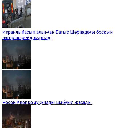
Израиль басып алынған Батыс Шериядағы босқын
лагеріне рейд жүргізді
Ресей Киевке ауқымды шабуыл жасады