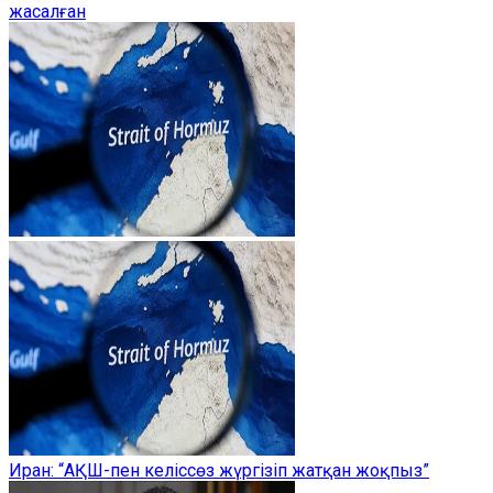
жасалған
Иран: “АҚШ-пен келіссөз жүргізіп жатқан жоқпыз”