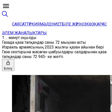
САЯСАТ
ТҮРКИЯ
МӘДЕНИЕТ
БІЛЕ ЖҮРІҢІЗ
КӨЗҚАРАС
ӘЛЕМ ЖАҢАЛЫҚТАРЫ
1 ... минут оқылды
Газада қаза тапқандар саны 72 мыңнан асты
Израиль армиясының 2023 жылғы қазан айынан бері
Газа секторына жасаған шабуылдары салдарынан қаза
тапқандар саны 72 945- ке жетті.
Бөлісу