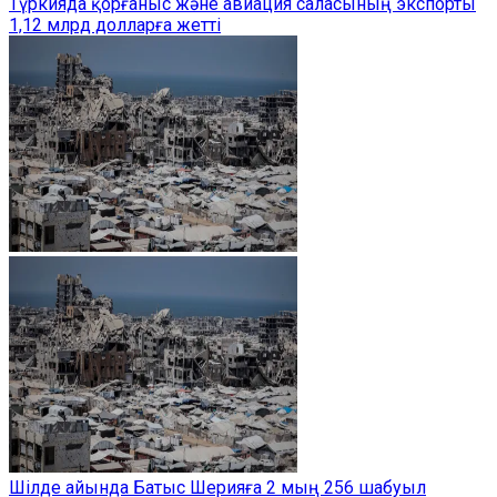
Түркияда қорғаныс және авиация саласының экспорты
1,12 млрд долларға жетті
Шілде айында Батыс Шерияға 2 мың 256 шабуыл