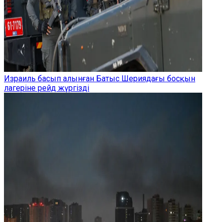
Израиль басып алынған Батыс Шериядағы босқын
лагеріне рейд жүргізді