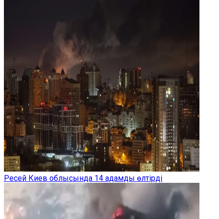
Ресей Киев облысында 14 адамды өлтірді