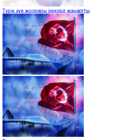
Түрік әуе жолдары рекорд жаңартты