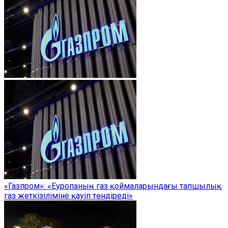
«Газпром»: «Еуропаның газ қоймаларындағы тапшылық
газ жеткізіліміне қауіп төндіреді»