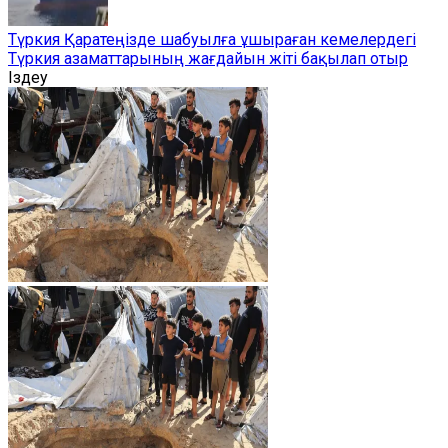
Түркия Қаратеңізде шабуылға ұшыраған кемелердегі
Түркия азаматтарының жағдайын жіті бақылап отыр
Іздеу