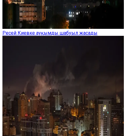
Ресей Киевке ауқымды шабуыл жасады