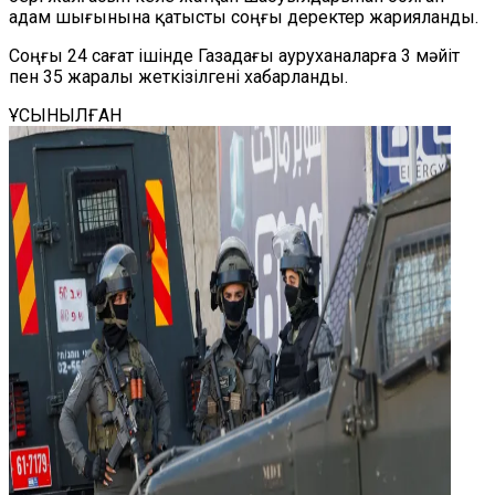
адам шығынына қатысты соңғы деректер жарияланды.
Соңғы 24 сағат ішінде Газадағы ауруханаларға 3 мәйіт
пен 35 жаралы жеткізілгені хабарланды.
ҰСЫНЫЛҒАН