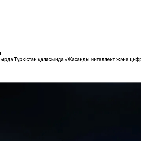
ы
ырда Түркістан қаласында «Жасанды интеллект және циф