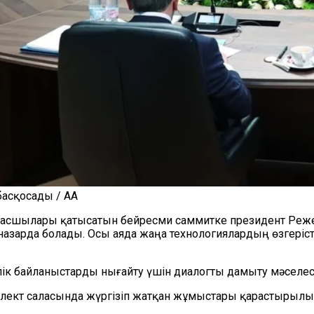
басқосады / AA
басшылары
қатысатын
бейресми саммит
ке президент
Реже
азарда болады. Осы аяда жаңа технологиялардың өзгеріст
лік байланыстарды нығайту үшін диалогты дамыту мәселес
ллект саласында жүргізіп жатқан жұмыстары қарастырылы