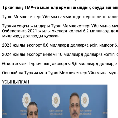
Түркияның Т
МҰ-ға
мүше елдермен жылдық сауда айнал
Түркі
М
емлекеттері
Ұ
йымы саммитінде жүргізілетін талқ
Түркия соңғы жылдары Түркі
М
емлекеттері
Ұ
йымына мү
Өзбекстанға 2021 жылы экспорт көлемі 6,2 миллиард до
миллиард долларды құра
ған
.
2023 жылы экспорт 8,8 миллиард долларға өсіп, импорт 6
2024 жылы экспорт көлемі 10 миллиард долларға жетіп,
Өткен жылы Түркияның экспорты 9,6 миллиард доллар, а
Осылайша Түркия мен Түркі
М
емлекеттері
Ұ
йымына мүше
ҰСЫНЫЛҒАН