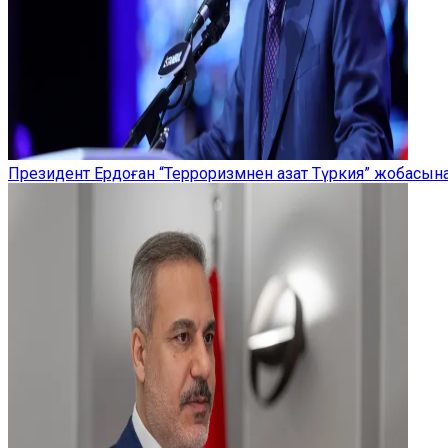
Президент Ердоған “Терроризмнен азат Түркия” жобасы