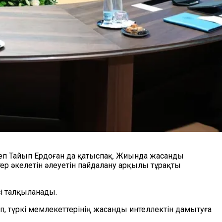
п Тай
ы
п Ердоған
да қатыспақ.
Жиында жасанды
ер әкелетін әлеуетін пайдалану арқылы тұрақты
і талқыланады.
п,
т
үрк
і мемлекеттерінің
жасанды интеллектін дамытуға