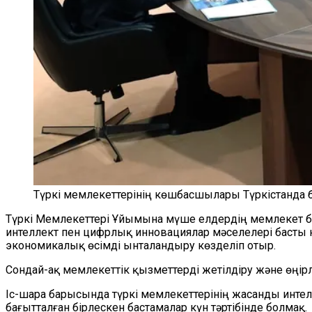
Түркі мемлекеттерінің көшбасшылары Түркістанда 
Түркі
М
емлекеттері
Ұ
йымы
на мүше елдердің
м
емлекет 
интеллект пен цифрлық инновациялар мәселелері басты н
экономикалық өсімді ынталандыру көзделіп отыр.
Сондай-ақ мемлекеттік қызметтерді жетілдіру және өңір
Іс-шара барысында түркі мемлекеттерінің жасанды инте
бағытталған бірлескен бастамалар
күн тәртібінде болмақ.