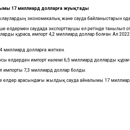
ымы 17 миллиард доллар
ғ
а жуықтады
ылаулардың экономикалық және сауда байланыстарын одан 
ше елдер
мен
саудада экспорттаушы ел ретінде танылып о
лла
рды
құраса, импорт 4,2 миллиард доллар
болған
.
Ал
2022
,4 миллиард долларға жет
кен.
 осы елдерден импорт
көлемі
6,5 миллиард доллар
ды құрағ
л импорты 7,3 миллиард доллар
болды.
 елдер арасындағы жылдық сауда айналымы 17 миллиа