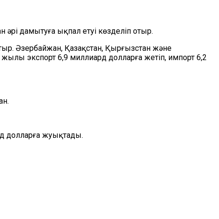
әрі дамытуға ықпал етуі көзделіп отыр.
тыр.
Әзербайжан, Қазақстан, Қырғызстан және
 жылы экспорт 6,9 миллиард
долларға
жетіп, импорт 6,2
ан.
рд
долларға жуықтады.