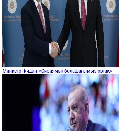
Министр Фидан: «Сириямен болашағымыз ортақ»