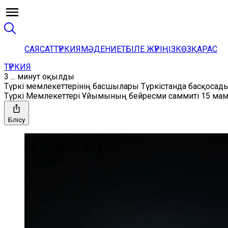
САЯСАТ
ТҮРКИЯ
МӘДЕНИЕТ
БІЛЕ ЖҮРІҢІЗ
КӨЗҚАРАС
ТҮРКИЯ
3 ... минут оқылды
Түркі мемлекеттерінің басшылары Түркістанда басқосад
Түркі Мемлекеттері Ұйымының бейресми саммиті 15 мам
Бөлісу