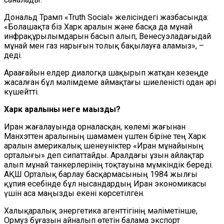
Дональд Трамп «Truth Social» желісіндегі жазбасында:
«Болашақта біз Харк аралын және басқа да мұнай
инфрақұрылымдарын басып алып, Венесуэладағыдай
мұнай мен газ нарығын толық бақылауға аламыз», –
деді.
Араағайын елдер диалогқа шақырып жатқан кезеңде
жасалған бұл мәлімдеме аймақтағы шиеленісті одан әрі
күшейтті.
Харк аралыны неге маңызды?
Иран жағалауында орналасқан, көлемі жағынан
Манхэттен аралының шамамен үштен біріне тең Харк
аралын америкалық шенеуніктер «Иран мұнайының
орталығы» деп сипаттайды. Аралдағы ұзын айлақтар
алып мұнай танкерлерінің тоқтауына мүмкіндік береді.
АҚШ Орталық барлау басқармасының 1984 жылғы
құпия есебінде бұл нысандардың Иран экономикасы
үшін аса маңызды екені көрсетілген.
Халықаралық энергетика агенттігінің мәліметінше,
Ормуз бұғазын айналып өтетін балама экспорт