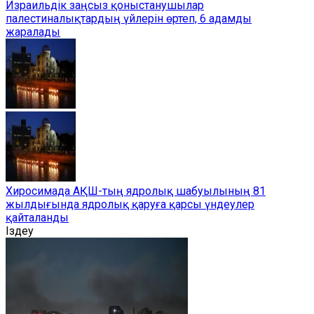
Израильдік заңсыз қоныстанушылар
палестиналықтардың үйлерін өртеп, 6 адамды
жаралады
Хиросимада АҚШ-тың ядролық шабуылының 81
жылдығында ядролық қаруға қарсы үндеулер
қайталанды
Іздеу