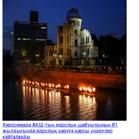
Хиросимада АҚШ-тың ядролық шабуылының 81
жылдығында ядролық қаруға қарсы үндеулер
қайталанды