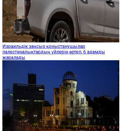
Израильдік заңсыз қоныстанушылар
палестиналықтардың үйлерін өртеп, 6 адамды
жаралады