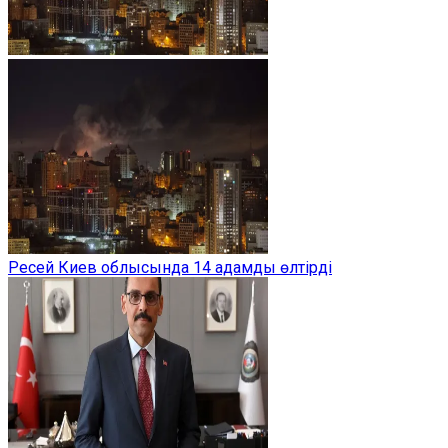
Ресей Киев облысында 14 адамды өлтірді