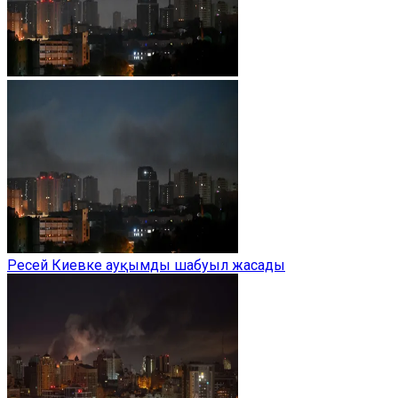
Ресей Киевке ауқымды шабуыл жасады