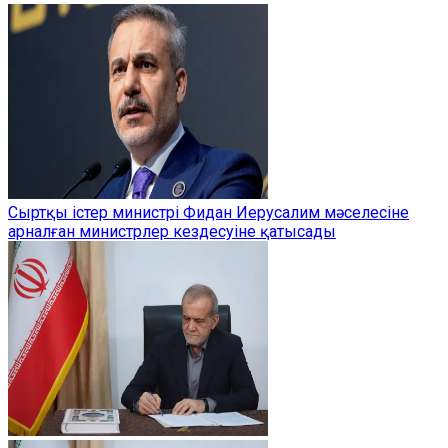
Сыртқы істер министрі Фидан Иерусалим мәселесіне
арналған министрлер кездесуіне қатысады