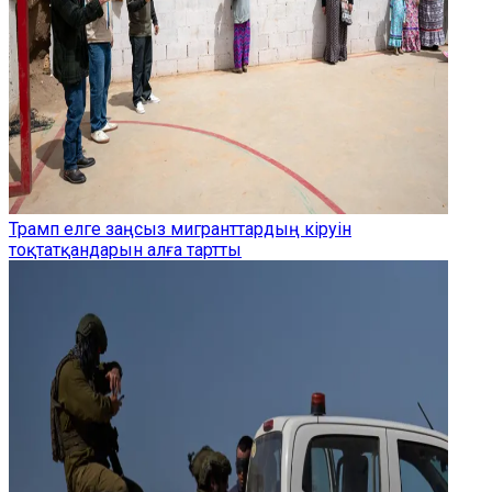
Трамп елге заңсыз мигранттардың кіруін
тоқтатқандарын алға тартты