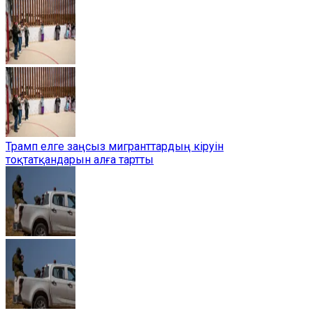
Трамп елге заңсыз мигранттардың кіруін
тоқтатқандарын алға тартты