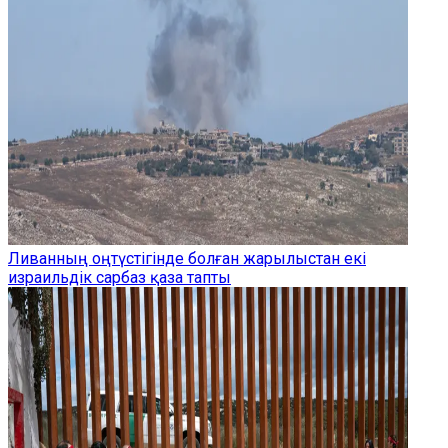
Ливанның оңтүстігінде болған жарылыстан екі
израильдік сарбаз қаза тапты