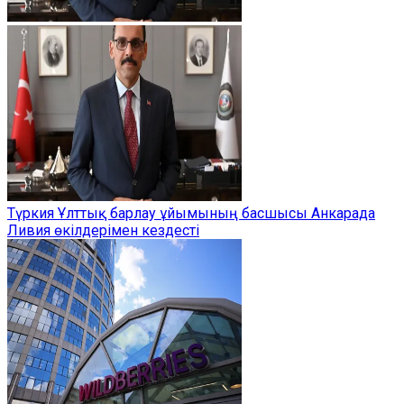
Түркия Ұлттық барлау ұйымының басшысы Анкарада
Ливия өкілдерімен кездесті