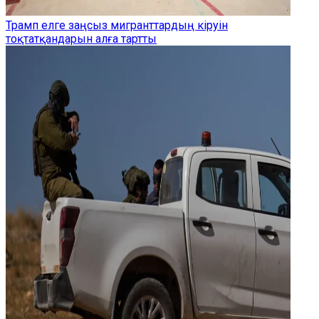
Трамп елге заңсыз мигранттардың кіруін
тоқтатқандарын алға тартты