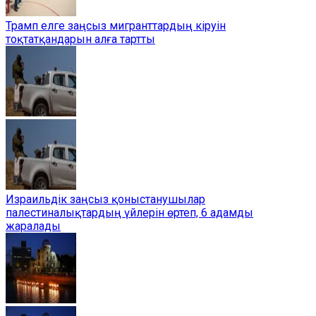
Трамп елге заңсыз мигранттардың кіруін
тоқтатқандарын алға тартты
Израильдік заңсыз қоныстанушылар
палестиналықтардың үйлерін өртеп, 6 адамды
жаралады