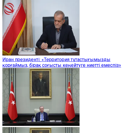
Иран президенті: «Территория тұтастығымызды
қорғаймыз, бірақ соғысты кеңейтуге ниетті емеспіз»