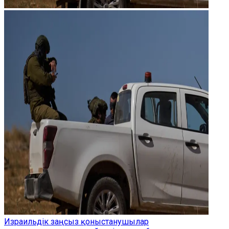
Израильдік заңсыз қоныстанушылар