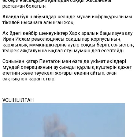
әскери нысандарға қайтадан соққы жасалғаны
расталған болатын.
Алайда бұл шабуылдар кезінде мұнай инфрақұрылымы
тікелей нысанаға алынған жоқ.
Ақ Үйдегі кейбір шенеуніктер Харк аралын бақылауға алу
Иран Ислам революциясы сақшылар корпусының
қаржылық мүмкіндіктеріне ауыр соққы беріп, соғыстың
тезірек аяқталуына ықпал етуі мүмкін деп есептейді.
Сонымен қатар Пентагон мен өзге де үкімет өкілдері
мұндай операцияның ауқымды құрлық күштерін қажет
ететінін және тәуекелі жоғары екенін айтып, оған
сақтықпен қарап отыр.
ҰСЫНЫЛҒАН