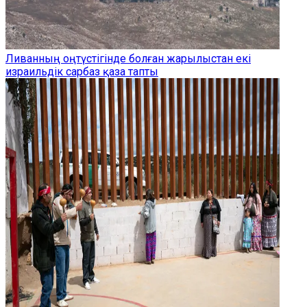
Ливанның оңтүстігінде болған жарылыстан екі
израильдік сарбаз қаза тапты