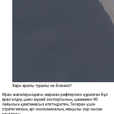
Харк аралы туралы не білеміз?
Иран жағалауындағы маржан рифтерінен құралған бұл
арал елдің шикі мұнай экспортының шамамен 90
пайызын қамтамасыз ететіндіктен, Тегеран үшін
стратегиялық әрі экономикалық маңызы зор нысан
саналады.