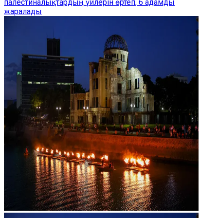
палестиналықтардың үйлерін өртеп, 6 адамды
жаралады