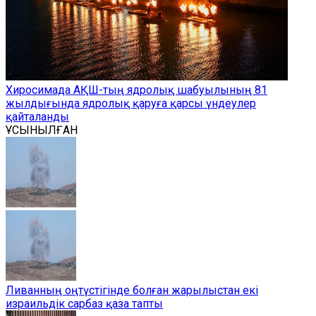
Хиросимада АҚШ-тың ядролық шабуылының 81
жылдығында ядролық қаруға қарсы үндеулер
қайталанды
ҰСЫНЫЛҒАН
Ливанның оңтүстігінде болған жарылыстан екі
израильдік сарбаз қаза тапты