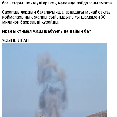
бағыттары шектеулі әрі кең көлемде пайдаланылмаған.
Сарапшылардың бағалауынша, аралдағы мұнай сақтау
қоймаларының жалпы сыйымдылығы шамамен 30
миллион баррельді құрайды.
Иран ықтимал АҚШ шабуылына дайын ба?
ҰСЫНЫЛҒАН