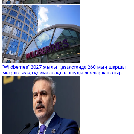
"Wildberries" 2027 жылы Қазақстанда 260 мың шаршы
метрлік жаңа қойма алаңын ашуды жоспарлап отыр