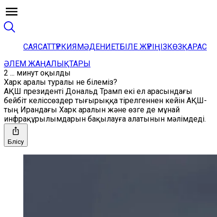
САЯСАТ
ТҮРКИЯ
МӘДЕНИЕТ
БІЛЕ ЖҮРІҢІЗ
КӨЗҚАРАС
ӘЛЕМ ЖАҢАЛЫҚТАРЫ
2 ... минут оқылды
Харк аралы туралы не білеміз?
АҚШ президенті Дональд Трамп екі ел арасындағы
бейбіт келіссөздер тығырыққа тірелгеннен кейін АҚШ-
тың Ирандағы Харк аралын және өзге де мұнай
инфрақұрылымдарын бақылауға алатынын мәлімдеді.
Бөлісу