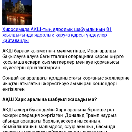
Хиросимада АҚШ-тың ядролық шабуылының 81
жылдығында ядролық қаруға қарсы үндеулер
қайталанды
АҚШ барлау қызметінің мәліметінше, Иран аралды
бақылауға алуға бағытталған операцияға қарсы өңірге
қосымша әскери қызметкерлер мен әуе қорғанысы
жүйелерін орналастырған.
Сондай-ақ аралдағы қолданыстағы қорғаныс желілеріне
иықтан атылатын жерүсті-әуе зымыран кешендері
енгізілген.
АҚШ Харк аралына шабуыл жасады ма?
АҚШ әскері бұған дейін Харк аралына бірнеше рет
әскери операция жүргізген. Дональд Трамп наурыз
айында аралдағы барлық әскери нысанның
бомбаланғанын мәлімдесе, сәуір айының басында