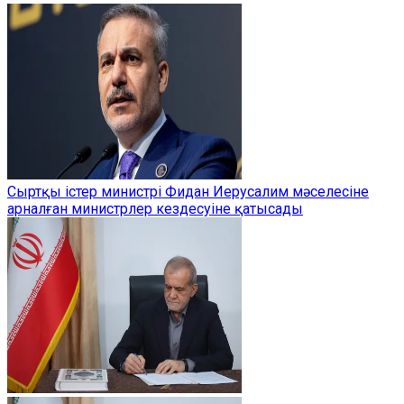
Сыртқы істер министрі Фидан Иерусалим мәселесіне
арналған министрлер кездесуіне қатысады