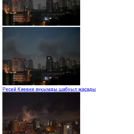
Ресей Киевке ауқымды шабуыл жасады