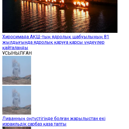
Хиросимада АҚШ-тың ядролық шабуылының 81
жылдығында ядролық қаруға қарсы үндеулер
қайталанды
ҰСЫНЫЛҒАН
Ливанның оңтүстігінде болған жарылыстан екі
израильдік сарбаз қаза тапты