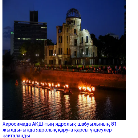
Хиросимада АҚШ-тың ядролық шабуылының 81
жылдығында ядролық қаруға қарсы үндеулер
қайталанды