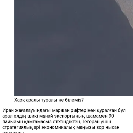
Харк аралы туралы не білеміз?
Иран жағалауындағы маржан рифтерінен құралған бұл
арал елдің шикі мұнай экспортының шамамен 90
пайызын қамтамасыз ететіндіктен, Тегеран үшін
стратегиялық әрі экономикалық маңызы зор нысан
саналады.