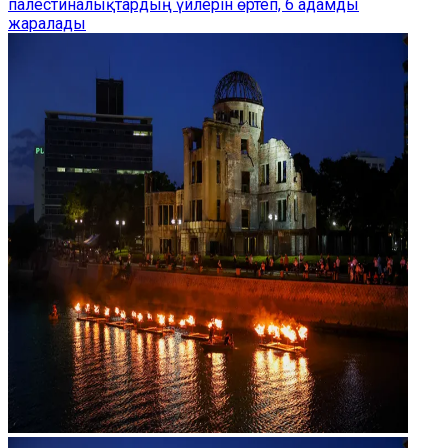
палестиналықтардың үйлерін өртеп, 6 адамды
жаралады