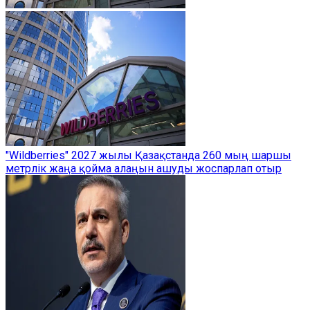
"Wildberries" 2027 жылы Қазақстанда 260 мың шаршы
метрлік жаңа қойма алаңын ашуды жоспарлап отыр