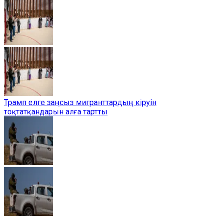
Трамп елге заңсыз мигранттардың кіруін
тоқтатқандарын алға тартты