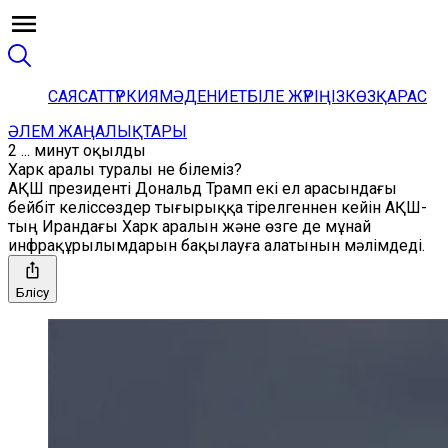
САЯСАТ
ТҮРКИЯ
МӘДЕНИЕТ
БІЛЕ ЖҮРІҢІЗ
КӨЗҚАРАС
ӘЛЕМ ЖАҢАЛЫҚТАРЫ
2 ... минут оқылды
Харк аралы туралы не білеміз?
АҚШ президенті Дональд Трамп екі ел арасындағы
бейбіт келіссөздер тығырыққа тірелгеннен кейін АҚШ-
тың Ирандағы Харк аралын және өзге де мұнай
инфрақұрылымдарын бақылауға алатынын мәлімдеді.
Бөлісу