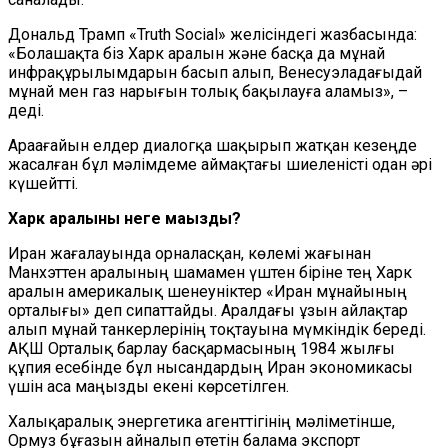
Дональд Трамп «Truth Social» желісіндегі жазбасында:
«Болашақта біз Харк аралын және басқа да мұнай
инфрақұрылымдарын басып алып, Венесуэладағыдай
мұнай мен газ нарығын толық бақылауға аламыз», –
деді.
Араағайын елдер диалогқа шақырып жатқан кезеңде
жасалған бұл мәлімдеме аймақтағы шиеленісті одан әрі
күшейтті.
Харк аралыны неге маңызды?
Иран жағалауында орналасқан, көлемі жағынан
Манхэттен аралының шамамен үштен біріне тең Харк
аралын америкалық шенеуніктер «Иран мұнайының
орталығы» деп сипаттайды. Аралдағы ұзын айлақтар
алып мұнай танкерлерінің тоқтауына мүмкіндік береді.
АҚШ Орталық барлау басқармасының 1984 жылғы
құпия есебінде бұл нысандардың Иран экономикасы
үшін аса маңызды екені көрсетілген.
Халықаралық энергетика агенттігінің мәліметінше,
Ормуз бұғазын айналып өтетін балама экспорт