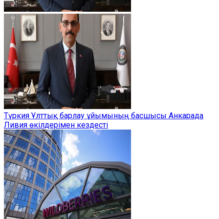
Түркия Ұлттық барлау ұйымының басшысы Анкарада
Ливия өкілдерімен кездесті