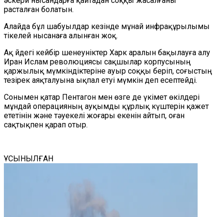
әскери нысандарға қайтадан соққы жасалғаны
расталған болатын.
Алайда бұл шабуылдар кезінде мұнай инфрақұрылымы
тікелей нысанаға алынған жоқ.
Ақ Үйдегі кейбір шенеуніктер Харк аралын бақылауға алу
Иран Ислам революциясы сақшылар корпусының
қаржылық мүмкіндіктеріне ауыр соққы беріп, соғыстың
тезірек аяқталуына ықпал етуі мүмкін деп есептейді.
Сонымен қатар Пентагон мен өзге де үкімет өкілдері
мұндай операцияның ауқымды құрлық күштерін қажет
ететінін және тәуекелі жоғары екенін айтып, оған
сақтықпен қарап отыр.
ҰСЫНЫЛҒАН