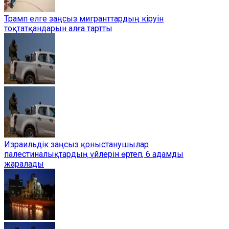
Трамп елге заңсыз мигранттардың кіруін
тоқтатқандарын алға тартты
Израильдік заңсыз қоныстанушылар
палестиналықтардың үйлерін өртеп, 6 адамды
жаралады