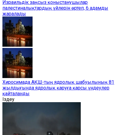
Израильдік заңсыз қоныстанушылар
палестиналықтардың үйлерін өртеп, 6 адамды
жаралады
Хиросимада АҚШ-тың ядролық шабуылының 81
жылдығында ядролық қаруға қарсы үндеулер
қайталанды
Іздеу