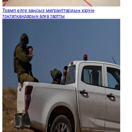
Трамп елге заңсыз мигранттардың кіруін
тоқтатқандарын алға тартты