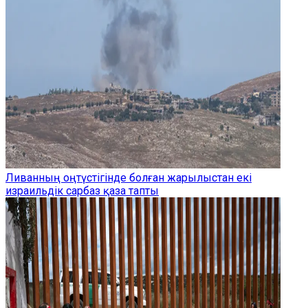
Ливанның оңтүстігінде болған жарылыстан екі
израильдік сарбаз қаза тапты