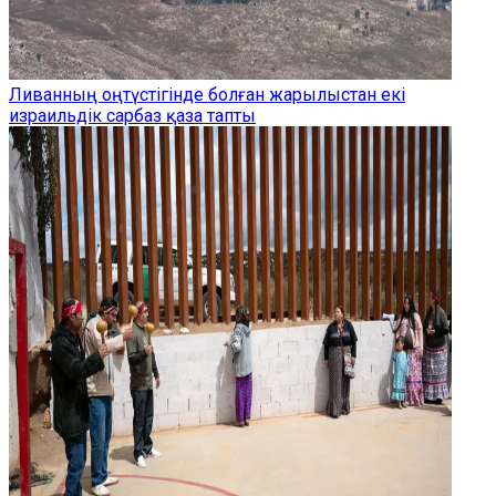
Ливанның оңтүстігінде болған жарылыстан екі
израильдік сарбаз қаза тапты