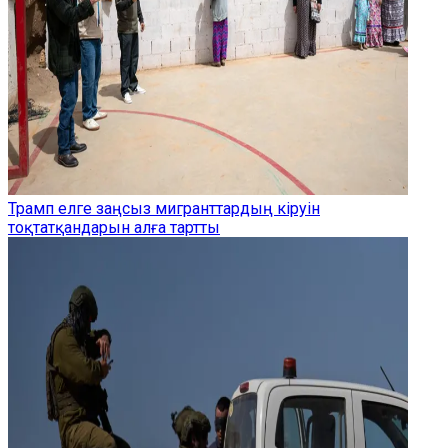
Трамп елге заңсыз мигранттардың кіруін
тоқтатқандарын алға тартты