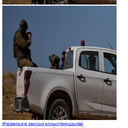
Израильдік заңсыз қоныстанушылар