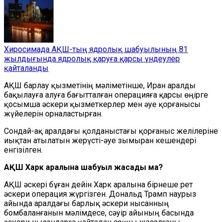
Хиросимада АҚШ-тың ядролық шабуылының 81
жылдығында ядролық қаруға қарсы үндеулер
қайталанды
АҚШ барлау қызметінің мәліметінше, Иран аралды
бақылауға алуға бағытталған операцияға қарсы өңірге
қосымша әскери қызметкерлер мен әуе қорғанысы
жүйелерін орналастырған.
Сондай-ақ аралдағы қолданыстағы қорғаныс желілеріне
иықтан атылатын жерүсті-әуе зымыран кешендері
енгізілген.
АҚШ Харк аралына шабуыл жасады ма?
АҚШ әскері бұған дейін Харк аралына бірнеше рет
әскери операция жүргізген. Дональд Трамп наурыз
айында аралдағы барлық әскери нысанның
бомбаланғанын мәлімдесе, сәуір айының басында