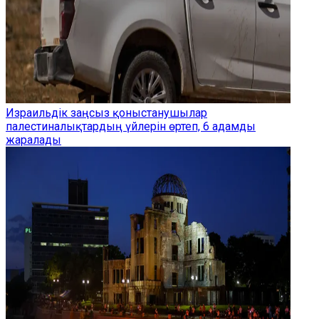
Израильдік заңсыз қоныстанушылар
палестиналықтардың үйлерін өртеп, 6 адамды
жаралады