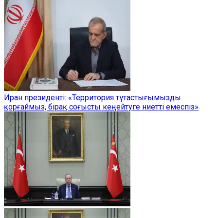
Иран президенті: «Территория тұтастығымызды
қорғаймыз, бірақ соғысты кеңейтуге ниетті емеспіз»