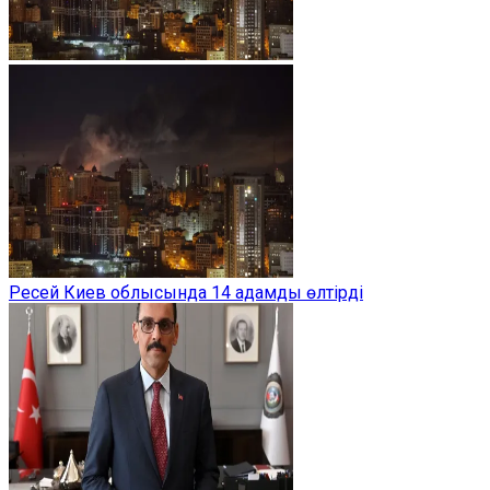
Ресей Киев облысында 14 адамды өлтірді