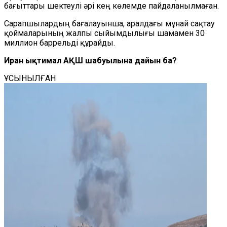
бағыттары шектеулі әрі кең көлемде пайдаланылмаған.
Сарапшылардың бағалауынша, аралдағы мұнай сақтау
қоймаларының жалпы сыйымдылығы шамамен 30
миллион баррельді құрайды.
Иран ықтимал АҚШ шабуылына дайын ба?
ҰСЫНЫЛҒАН