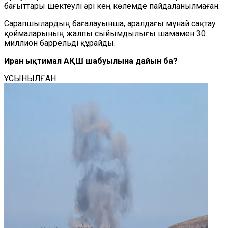
бағыттары шектеулі әрі кең көлемде пайдаланылмаған.
Сарапшылардың бағалауынша, аралдағы мұнай сақтау
қоймаларының жалпы сыйымдылығы шамамен 30
миллион баррельді құрайды.
Иран ықтимал АҚШ шабуылына дайын ба?
ҰСЫНЫЛҒАН