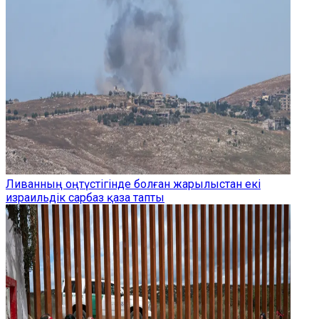
Ливанның оңтүстігінде болған жарылыстан екі
израильдік сарбаз қаза тапты