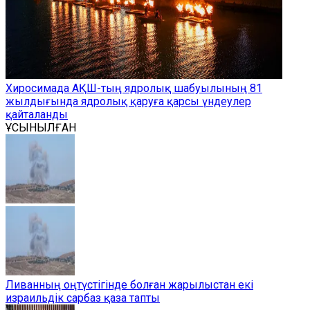
Хиросимада АҚШ-тың ядролық шабуылының 81
жылдығында ядролық қаруға қарсы үндеулер
қайталанды
ҰСЫНЫЛҒАН
Ливанның оңтүстігінде болған жарылыстан екі
израильдік сарбаз қаза тапты