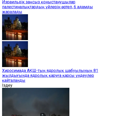
Израильдік заңсыз қоныстанушылар
палестиналықтардың үйлерін өртеп, 6 адамды
жаралады
Хиросимада АҚШ-тың ядролық шабуылының 81
жылдығында ядролық қаруға қарсы үндеулер
қайталанды
Іздеу