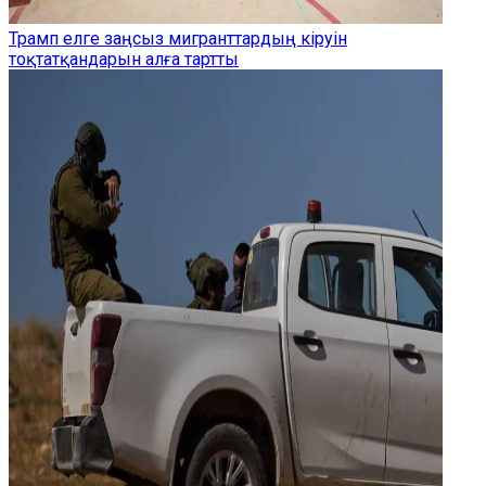
Трамп елге заңсыз мигранттардың кіруін
тоқтатқандарын алға тартты