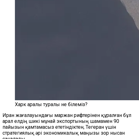
Харк аралы туралы не білеміз?
Иран жағалауындағы маржан рифтерінен құралған бұл
арал елдің шикі мұнай экспортының шамамен 90
пайызын қамтамасыз ететіндіктен, Тегеран үшін
стратегиялық әрі экономикалық маңызы зор нысан
саналады.