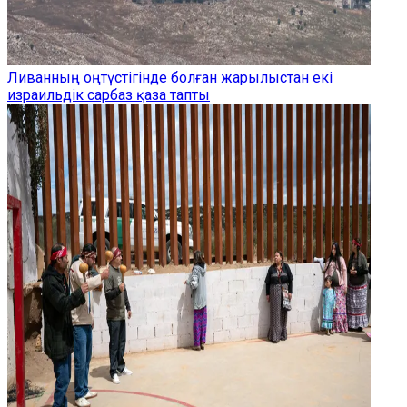
Ливанның оңтүстігінде болған жарылыстан екі
израильдік сарбаз қаза тапты