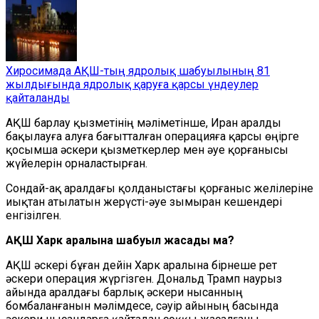
Хиросимада АҚШ-тың ядролық шабуылының 81
жылдығында ядролық қаруға қарсы үндеулер
қайталанды
АҚШ барлау қызметінің мәліметінше, Иран аралды
бақылауға алуға бағытталған операцияға қарсы өңірге
қосымша әскери қызметкерлер мен әуе қорғанысы
жүйелерін орналастырған.
Сондай-ақ аралдағы қолданыстағы қорғаныс желілеріне
иықтан атылатын жерүсті-әуе зымыран кешендері
енгізілген.
АҚШ Харк аралына шабуыл жасады ма?
АҚШ әскері бұған дейін Харк аралына бірнеше рет
әскери операция жүргізген. Дональд Трамп наурыз
айында аралдағы барлық әскери нысанның
бомбаланғанын мәлімдесе, сәуір айының басында