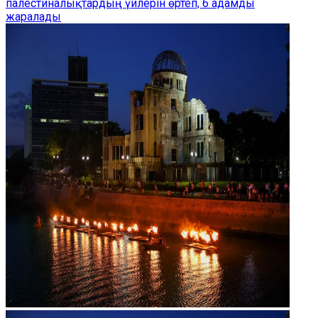
палестиналықтардың үйлерін өртеп, 6 адамды
жаралады