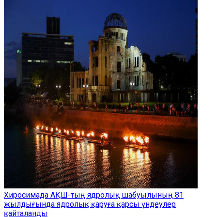
Хиросимада АҚШ-тың ядролық шабуылының 81
жылдығында ядролық қаруға қарсы үндеулер
қайталанды