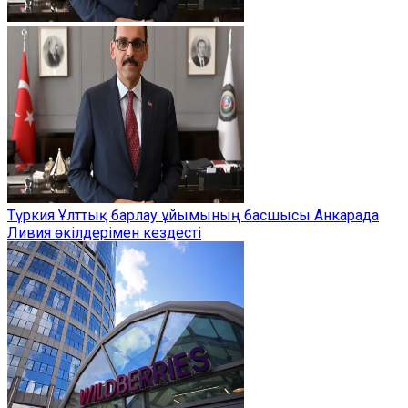
Түркия Ұлттық барлау ұйымының басшысы Анкарада
Ливия өкілдерімен кездесті