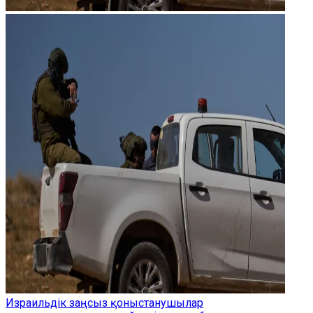
Израильдік заңсыз қоныстанушылар