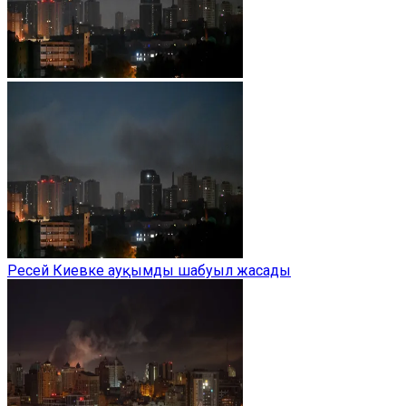
Ресей Киевке ауқымды шабуыл жасады