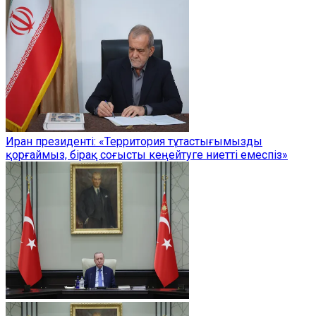
Иран президенті: «Территория тұтастығымызды
қорғаймыз, бірақ соғысты кеңейтуге ниетті емеспіз»