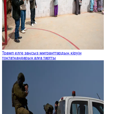
Трамп елге заңсыз мигранттардың кіруін
тоқтатқандарын алға тартты