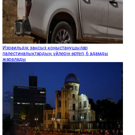
Израильдік заңсыз қоныстанушылар
палестиналықтардың үйлерін өртеп, 6 адамды
жаралады