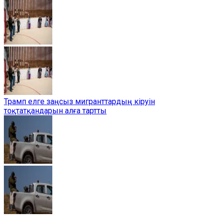
Трамп елге заңсыз мигранттардың кіруін
тоқтатқандарын алға тартты