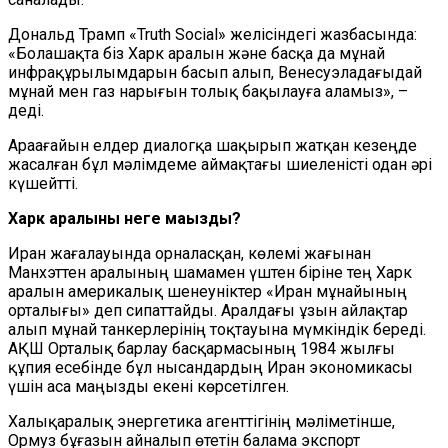
Дональд Трамп «Truth Social» желісіндегі жазбасында:
«Болашақта біз Харк аралын және басқа да мұнай
инфрақұрылымдарын басып алып, Венесуэладағыдай
мұнай мен газ нарығын толық бақылауға аламыз», –
деді.
Араағайын елдер диалогқа шақырып жатқан кезеңде
жасалған бұл мәлімдеме аймақтағы шиеленісті одан әрі
күшейтті.
Харк аралыны неге маңызды?
Иран жағалауында орналасқан, көлемі жағынан
Манхэттен аралының шамамен үштен біріне тең Харк
аралын америкалық шенеуніктер «Иран мұнайының
орталығы» деп сипаттайды. Аралдағы ұзын айлақтар
алып мұнай танкерлерінің тоқтауына мүмкіндік береді.
АҚШ Орталық барлау басқармасының 1984 жылғы
құпия есебінде бұл нысандардың Иран экономикасы
үшін аса маңызды екені көрсетілген.
Халықаралық энергетика агенттігінің мәліметінше,
Ормуз бұғазын айналып өтетін балама экспорт