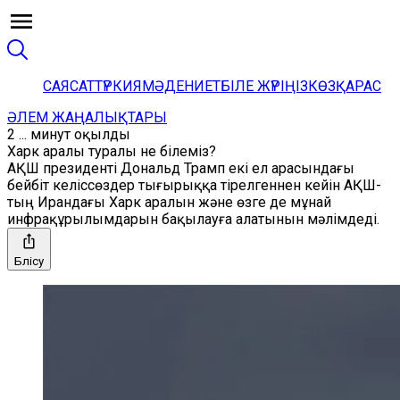
САЯСАТ
ТҮРКИЯ
МӘДЕНИЕТ
БІЛЕ ЖҮРІҢІЗ
КӨЗҚАРАС
ӘЛЕМ ЖАҢАЛЫҚТАРЫ
2 ... минут оқылды
Харк аралы туралы не білеміз?
АҚШ президенті Дональд Трамп екі ел арасындағы
бейбіт келіссөздер тығырыққа тірелгеннен кейін АҚШ-
тың Ирандағы Харк аралын және өзге де мұнай
инфрақұрылымдарын бақылауға алатынын мәлімдеді.
Бөлісу