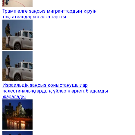
Трамп елге заңсыз мигранттардың кіруін
тоқтатқандарын алға тартты
Израильдік заңсыз қоныстанушылар
палестиналықтардың үйлерін өртеп, 6 адамды
жаралады