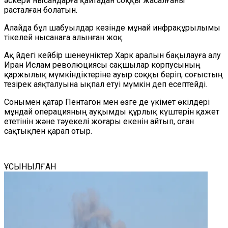
әскери нысандарға қайтадан соққы жасалғаны
расталған болатын.
Алайда бұл шабуылдар кезінде мұнай инфрақұрылымы
тікелей нысанаға алынған жоқ.
Ақ Үйдегі кейбір шенеуніктер Харк аралын бақылауға алу
Иран Ислам революциясы сақшылар корпусының
қаржылық мүмкіндіктеріне ауыр соққы беріп, соғыстың
тезірек аяқталуына ықпал етуі мүмкін деп есептейді.
Сонымен қатар Пентагон мен өзге де үкімет өкілдері
мұндай операцияның ауқымды құрлық күштерін қажет
ететінін және тәуекелі жоғары екенін айтып, оған
сақтықпен қарап отыр.
ҰСЫНЫЛҒАН