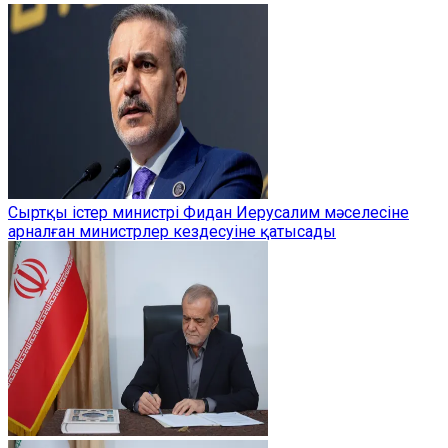
Сыртқы істер министрі Фидан Иерусалим мәселесіне
арналған министрлер кездесуіне қатысады