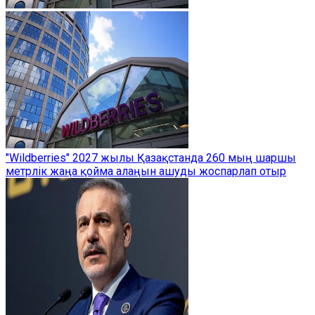
"Wildberries" 2027 жылы Қазақстанда 260 мың шаршы
метрлік жаңа қойма алаңын ашуды жоспарлап отыр