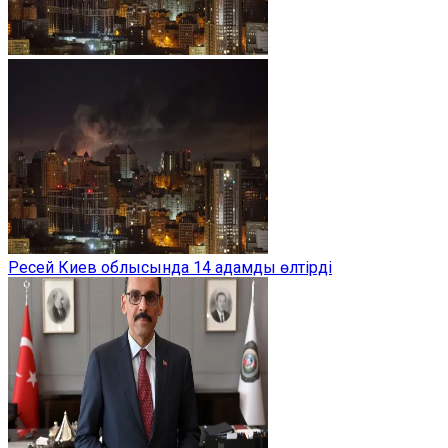
Ресей Киев облысында 14 адамды өлтірді