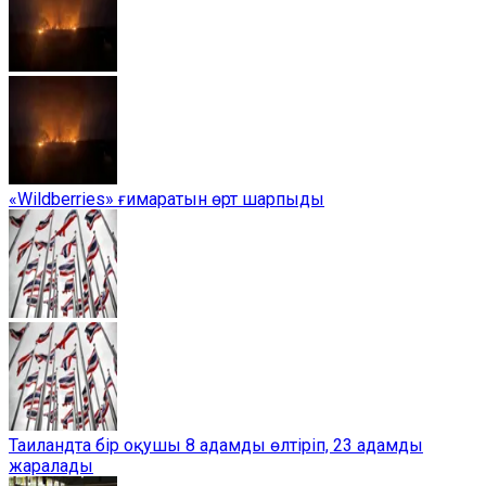
«Wildberries» ғимаратын өрт шарпыды
Таиландта бір оқушы 8 адамды өлтіріп, 23 адамды
жаралады