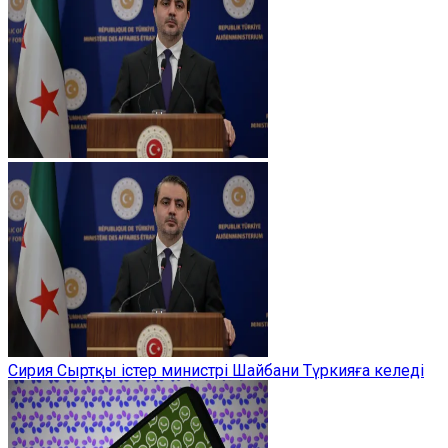
Сирия Сыртқы істер министрі Шайбани Түркияға келеді