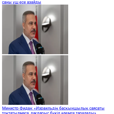
саны үш есе азайды
Министр Фидан: «Израильдің басқыншылық саясаты
тоқтатылмаса, дағдарыс бүкіл әлемге таралады»