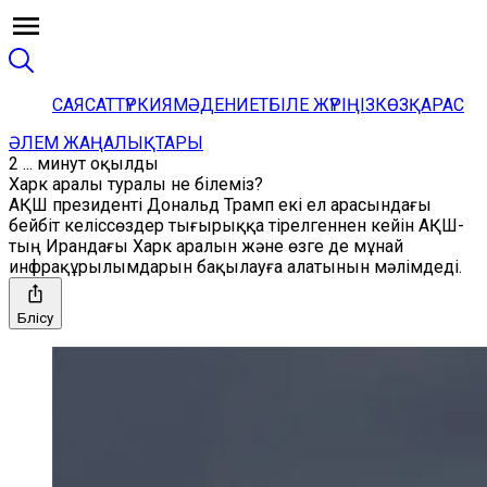
САЯСАТ
ТҮРКИЯ
МӘДЕНИЕТ
БІЛЕ ЖҮРІҢІЗ
КӨЗҚАРАС
ӘЛЕМ ЖАҢАЛЫҚТАРЫ
2 ... минут оқылды
Харк аралы туралы не білеміз?
АҚШ президенті Дональд Трамп екі ел арасындағы
бейбіт келіссөздер тығырыққа тірелгеннен кейін АҚШ-
тың Ирандағы Харк аралын және өзге де мұнай
инфрақұрылымдарын бақылауға алатынын мәлімдеді.
Бөлісу