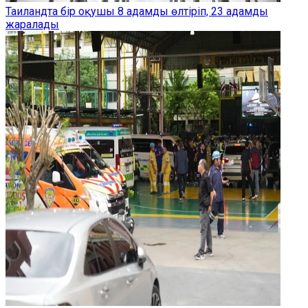
Таиландта бір оқушы 8 адамды өлтіріп, 23 адамды
жаралады