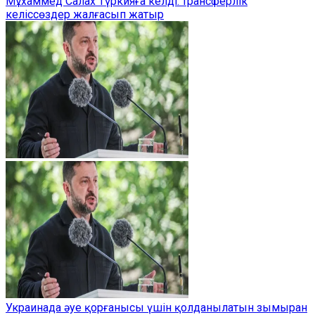
Мұхаммед Салах Түркияға келді: трансферлік
келіссөздер жалғасып жатыр
Украинада әуе қорғанысы үшін қолданылатын зымыран