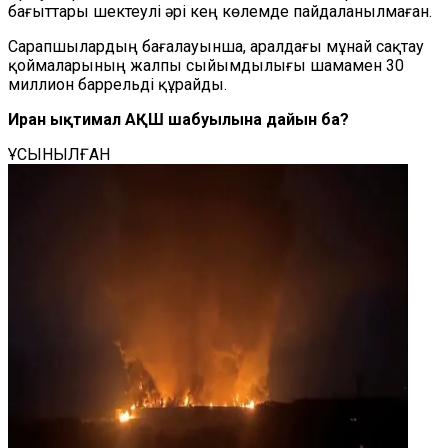
бағыттары шектеулі әрі кең көлемде пайдаланылмаған.
Сарапшылардың бағалауынша, аралдағы мұнай сақтау
қоймаларының жалпы сыйымдылығы шамамен 30
миллион баррельді құрайды.
Иран ықтимал АҚШ шабуылына дайын ба?
ҰСЫНЫЛҒАН