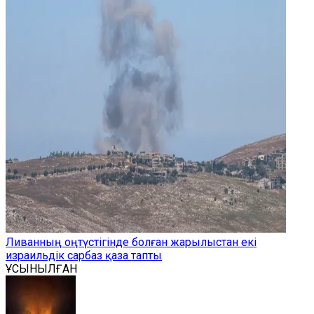
Ливанның оңтүстігінде болған жарылыстан екі
израильдік сарбаз қаза тапты
ҰСЫНЫЛҒАН