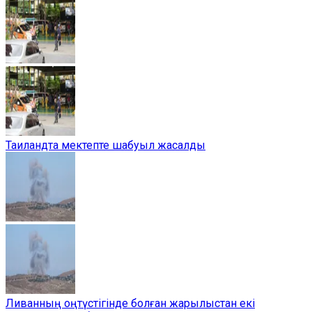
Таиландта мектепте шабуыл жасалды
Ливанның оңтүстігінде болған жарылыстан екі