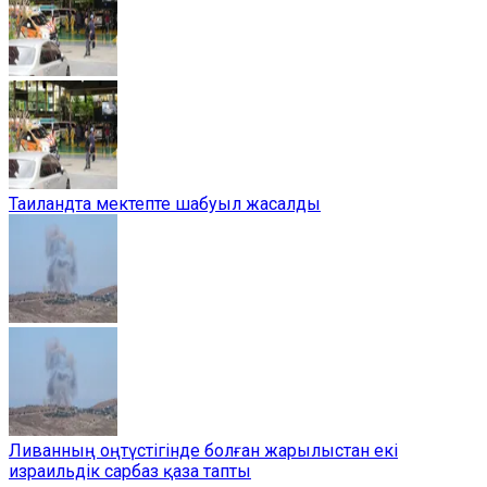
Таиландта мектепте шабуыл жасалды
Ливанның оңтүстігінде болған жарылыстан екі
израильдік сарбаз қаза тапты