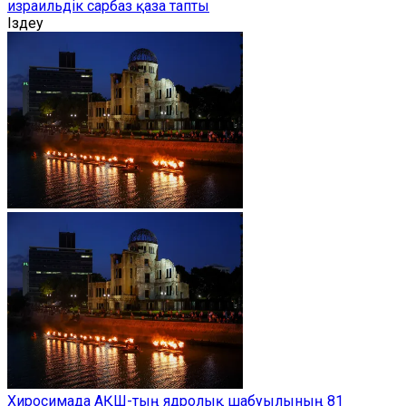
израильдік сарбаз қаза тапты
Іздеу
Хиросимада АҚШ-тың ядролық шабуылының 81