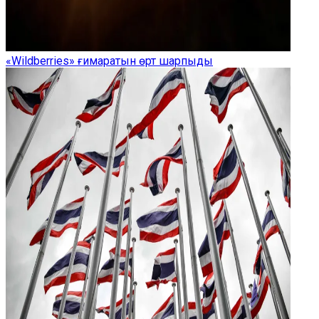
«Wildberries» ғимаратын өрт шарпыды