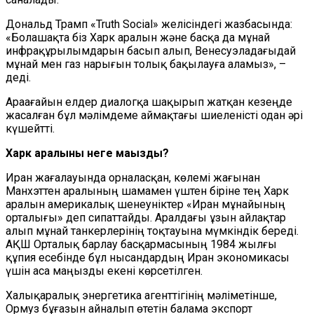
Дональд Трамп «Truth Social» желісіндегі жазбасында:
«Болашақта біз Харк аралын және басқа да мұнай
инфрақұрылымдарын басып алып, Венесуэладағыдай
мұнай мен газ нарығын толық бақылауға аламыз», –
деді.
Араағайын елдер диалогқа шақырып жатқан кезеңде
жасалған бұл мәлімдеме аймақтағы шиеленісті одан әрі
күшейтті.
Харк аралыны неге маңызды?
Иран жағалауында орналасқан, көлемі жағынан
Манхэттен аралының шамамен үштен біріне тең Харк
аралын америкалық шенеуніктер «Иран мұнайының
орталығы» деп сипаттайды. Аралдағы ұзын айлақтар
алып мұнай танкерлерінің тоқтауына мүмкіндік береді.
АҚШ Орталық барлау басқармасының 1984 жылғы
құпия есебінде бұл нысандардың Иран экономикасы
үшін аса маңызды екені көрсетілген.
Халықаралық энергетика агенттігінің мәліметінше,
Ормуз бұғазын айналып өтетін балама экспорт