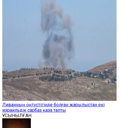
Ливанның оңтүстігінде болған жарылыстан екі
израильдік сарбаз қаза тапты
ҰСЫНЫЛҒАН