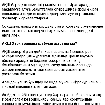
АҚШ барлау қызметінің мәліметінше, Иран аралды
бақылауға алуға бағытталған операцияға қарсы өңірге
қосымша әскери қызметкерлер мен әуе қорғанысы
жүйелерін орналастырған.
Сондай-ақ аралдағы қолданыстағы қорғаныс желілеріне
иықтан атылатын жерүсті-әуе зымыран кешендері
енгізілген.
АҚШ Харк аралына шабуыл жасады ма?
АҚШ әскері бұған дейін Харк аралына бірнеше рет
әскери операция жүргізген. Дональд Трамп наурыз
айында аралдағы барлық әскери нысанның
бомбаланғанын мәлімдесе, сәуір айының басында
әскери нысандарға қайтадан соққы жасалғаны
расталған болатын.
Алайда бұл шабуылдар кезінде мұнай инфрақұрылымы
тікелей нысанаға алынған жоқ.
Ақ Үйдегі кейбір шенеуніктер Харк аралын бақылауға алу
Иран Ислам революциясы сақшылар корпусының
қаржылық мүмкіндіктеріне ауыр соққы беріп, соғыстың