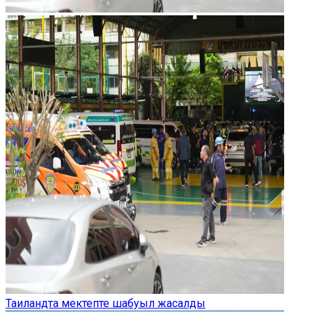
Таиландта мектепте шабуыл жасалды