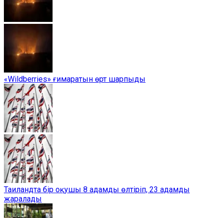
«Wildberries» ғимаратын өрт шарпыды
Таиландта бір оқушы 8 адамды өлтіріп, 23 адамды
жаралады