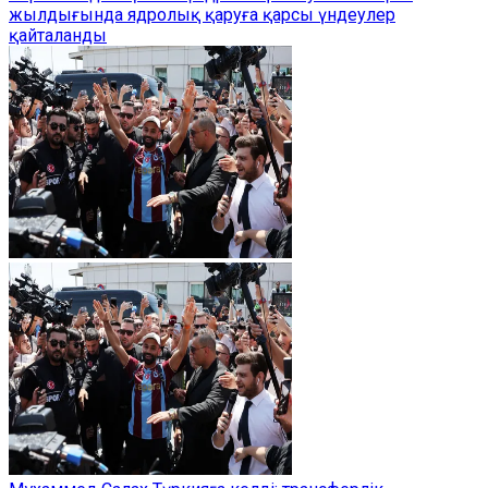
жылдығында ядролық қаруға қарсы үндеулер
қайталанды