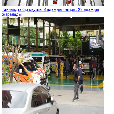
Таиландта бір оқушы 8 адамды өлтіріп, 23 адамды
жаралады