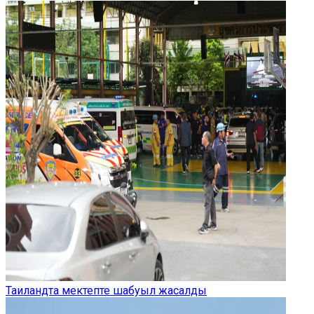
Таиландта мектепте шабуыл жасалды