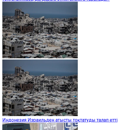
Индонезия Израильден атысты тоқтатуды талап етті