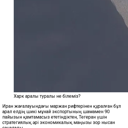
Харк аралы туралы не білеміз?
Иран жағалауындағы маржан рифтерінен құралған бұл
арал елдің шикі мұнай экспортының шамамен 90
пайызын қамтамасыз ететіндіктен, Тегеран үшін
стратегиялық әрі экономикалық маңызы зор нысан
саналады.