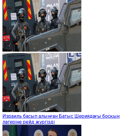
Израиль басып алынған Батыс Шериядағы босқын
лагеріне рейд жүргізді