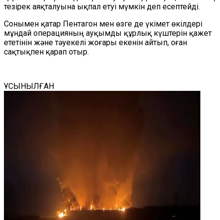
тезірек аяқталуына ықпал етуі мүмкін деп есептейді.
Сонымен қатар Пентагон мен өзге де үкімет өкілдері
мұндай операцияның ауқымды құрлық күштерін қажет
ететінін және тәуекелі жоғары екенін айтып, оған
сақтықпен қарап отыр.
ҰСЫНЫЛҒАН