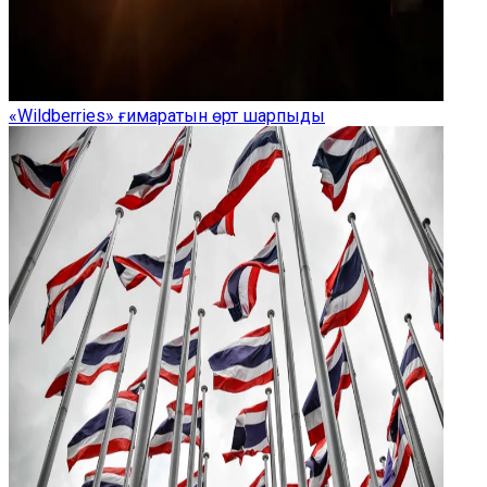
«Wildberries» ғимаратын өрт шарпыды