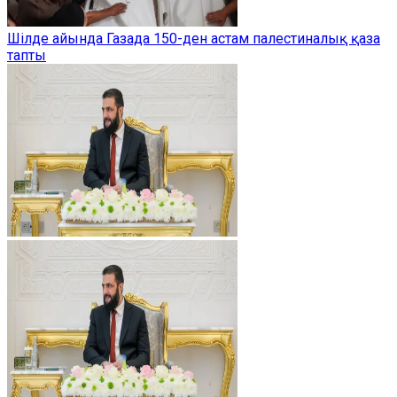
Шілде айында Газада 150-ден астам палестиналық қаза
тапты