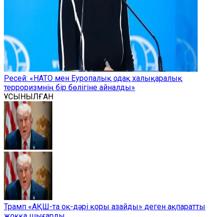
Ресей: «НАТО мен Еуропалық одақ халықаралық
терроризмнің бір бөлігіне айналды»
ҰСЫНЫЛҒАН
Трамп «АҚШ-та оқ-дәрі қоры азайды» деген ақпаратты
жоққа шығарды