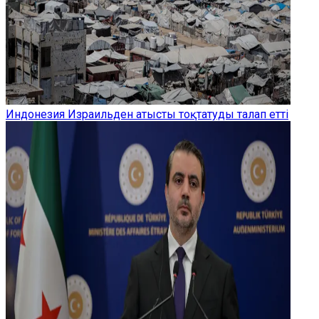
Индонезия Израильден атысты тоқтатуды талап етті