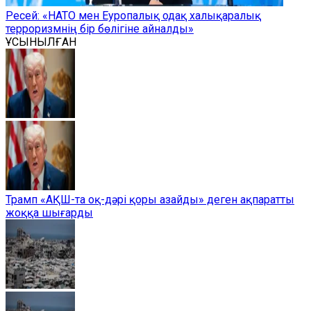
Ресей: «НАТО мен Еуропалық одақ халықаралық
терроризмнің бір бөлігіне айналды»
ҰСЫНЫЛҒАН
Трамп «АҚШ-та оқ-дәрі қоры азайды» деген ақпаратты
жоққа шығарды