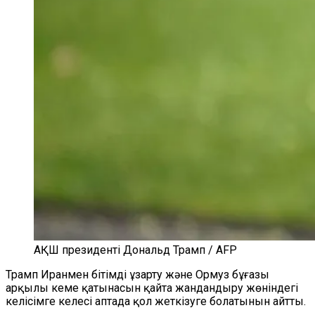
АҚШ президенті Дональд Трамп / AFP
Трамп Иранмен бітімді ұзарту және Ормуз бұғазы
арқылы кеме қатынасын қайта жандандыру жөніндегі
келісімге келесі аптада қол жеткізуге болатынын айтты.