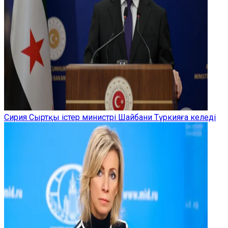
Сирия Сыртқы істер министрі Шайбани Түркияға келеді