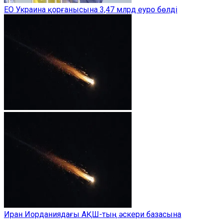
ЕО Украина қорғанысына 3,47 млрд еуро бөлді
Иран Иорданиядағы АҚШ-тың әскери базасына