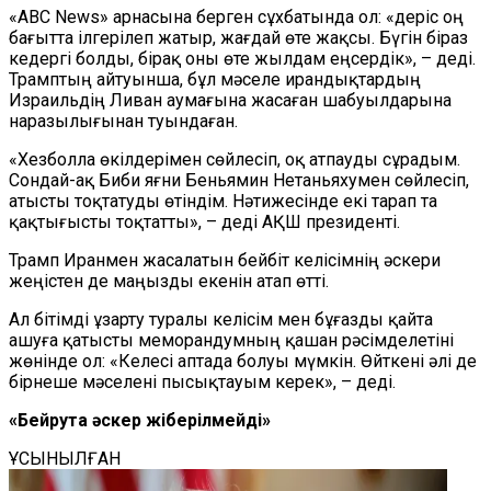
«ABC News» арнасына берген сұхбатында ол: «Үдеріс оң
бағытта ілгерілеп жатыр, жағдай өте жақсы. Бүгін біраз
кедергі болды, бірақ оны өте жылдам еңсердік», – деді.
Трамптың айтуынша, бұл мәселе ирандықтардың
Израильдің Ливан аумағына жасаған шабуылдарына
наразылығынан туындаған.
«Хезболла өкілдерімен сөйлесіп, оқ атпауды сұрадым.
Сондай-ақ Биби яғни Беньямин Нетаньяхумен сөйлесіп,
атысты тоқтатуды өтіндім. Нәтижесінде екі тарап та
қақтығысты тоқтатты», – деді АҚШ президенті.
Трамп Иранмен жасалатын бейбіт келісімнің әскери
жеңістен де маңызды екенін атап өтті.
Ал бітімді ұзарту туралы келісім мен бұғазды қайта
ашуға қатысты меморандумның қашан рәсімделетіні
жөнінде ол: «Келесі аптада болуы мүмкін. Өйткені әлі де
бірнеше мәселені пысықтауым керек», – деді.
«Бейрутқа әскер жіберілмейді»
ҰСЫНЫЛҒАН