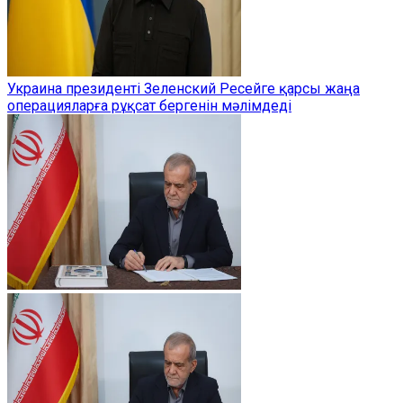
Украина президенті Зеленский Ресейге қарсы жаңа
операцияларға рұқсат бергенін мәлімдеді