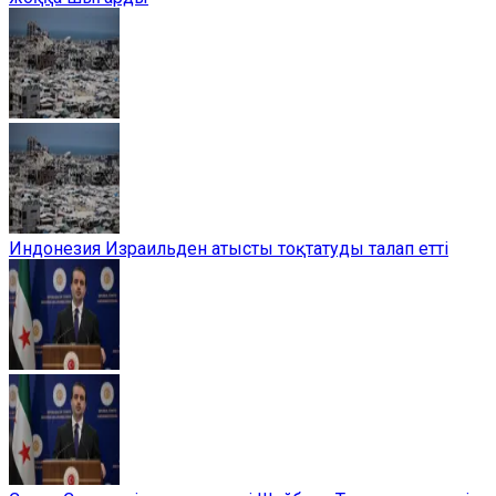
Индонезия Израильден атысты тоқтатуды талап етті