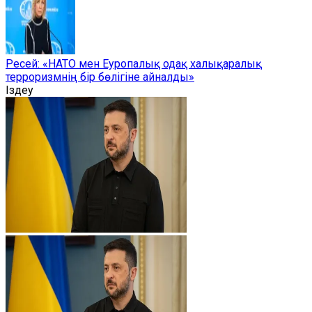
Ресей: «НАТО мен Еуропалық одақ халықаралық
терроризмнің бір бөлігіне айналды»
Іздеу