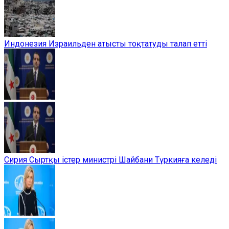
Индонезия Израильден атысты тоқтатуды талап етті
Сирия Сыртқы істер министрі Шайбани Түркияға келеді