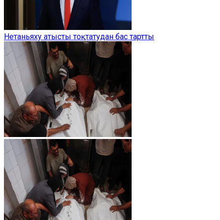
Нетаньяху атысты тоқтатудан бас тартты