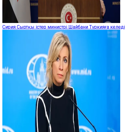
Сирия Сыртқы істер министрі Шайбани Түркияға келеді