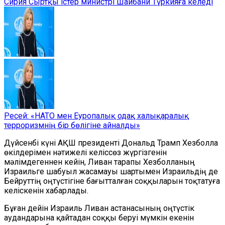
Сирия Сыртқы істер министрі Шайбани Түркияға келеді
Ресей: «НАТО мен Еуропалық одақ халықаралық
терроризмнің бір бөлігіне айналды»
Дүйсенбі күні АҚШ президенті Дональд Трамп Хезболла
өкілдерімен нәтижелі келіссөз жүргізгенін
мәлімдегеннен кейін, Ливан тарапы Хезболланың
Израильге шабуыл жасамауы шартымен Израильдің де
Бейруттің оңтүстігіне бағытталған соққыларын тоқтатуға
келіскенін хабарлады.
Бұған дейін Израиль Ливан астанасының оңтүстік
аудандарына қайтадан соққы беруі мүмкін екенін