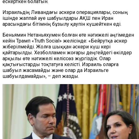
ескерткен болатын.
Израильдің Ливандағы әскери операциялары, соның
ішінде жаппай әуе шабуылдары АҚШ пен Иран
арасындағы бітімнің бұзылу қаупін күшейткен еді.
Беньямин Нетаньяхумен болған өте нәтижелі әңгімеден
кейін Трамп «Truth Social» желісінде: «Бейрутқа әскер
жіберілмейді. Жолға шыққан әскери күш кері
қайтарылды. Хезболламен жоғары деңгейдегі өкілдер
арқылы өте нәтижелі келіссөз жүргіздік. Олар
қақтығыстарды тоқтатуға келісті. Израиль оларға
шабуыл жасамайды және олар да Израильге
шабуылдамайды», – деп жазды.