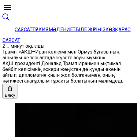
САЯСАТ
ТҮРКИЯ
МӘДЕНИЕТ
БІЛЕ ЖҮРІҢІЗ
КӨЗҚАРАС
САЯСАТ
2 ... минут оқылды
Трамп: «АҚШ–Иран келісімі мен Ормуз бұғазының
ашылуы келесі аптада жүзеге асуы мүмкін»
АҚШ президенті Дональд Трамп Иранмен ықтимал
бейбіт келісімнің әскери жеңістен де құнды екенін
айтып, дипломатия қиын жол болғанымен, оның
нәтижесі анағұрлым тұрақты болатынын мәлімдеді.
Бөлісу