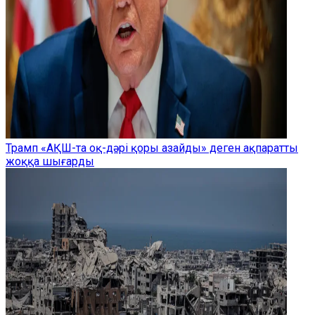
Трамп «АҚШ-та оқ-дәрі қоры азайды» деген ақпаратты
жоққа шығарды