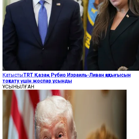
Қатысты
TRT Қазақ - Рубио Израиль-Ливан қақтығысын
тоқтату үшін жоспар ұсынды
ҰСЫНЫЛҒАН