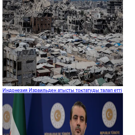
Индонезия Израильден атысты тоқтатуды талап етті