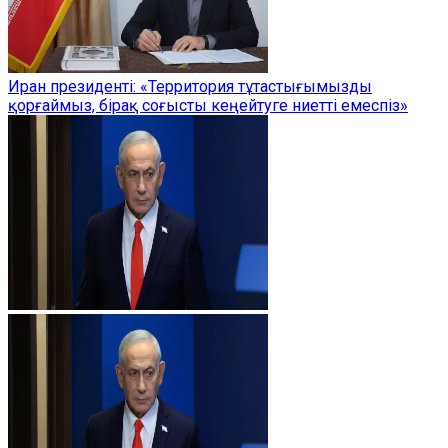
Иран президенті: «Территория тұтастығымызды
қорғаймыз, бірақ соғысты кеңейтуге ниетті емеспіз»