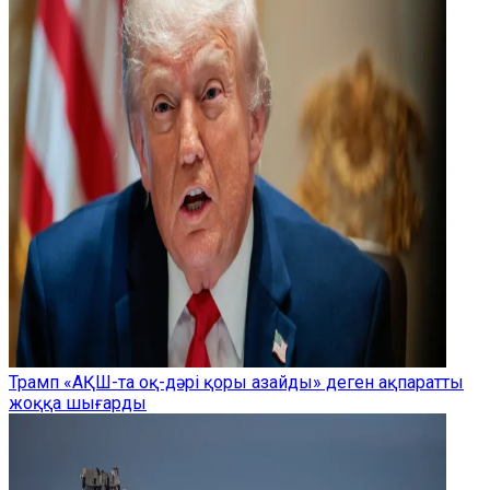
Трамп «АҚШ-та оқ-дәрі қоры азайды» деген ақпаратты
жоққа шығарды