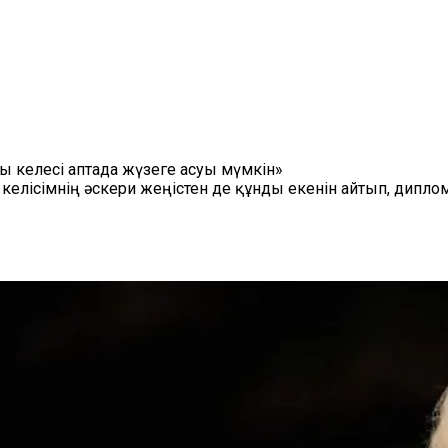
 келесі аптада жүзеге асуы мүмкін»
келісімнің әскери жеңістен де құнды екенін айтып, дипл