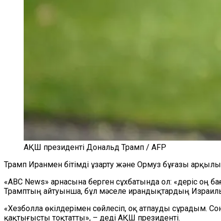
АҚШ президенті Дональд Трамп / AFP
Трамп Иранмен бітімді ұзарту және Ормуз бұғазы арқылы
«ABC News» арнасына берген сұхбатында ол: «Үдеріс оң бағ
Трамптың айтуынша, бұл мәселе ирандықтардың Израил
«Хезболла өкілдерімен сөйлесіп, оқ атпауды сұрадым. Сон
қақтығысты тоқтатты», – деді АҚШ президенті.