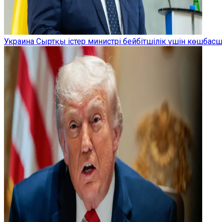
Украина Сыртқы істер министрі бейбітшілік үшін көшбас