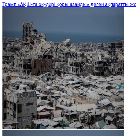
Трамп «АҚШ-та оқ-дәрі қоры азайды» деген ақпаратты 