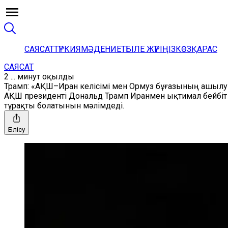
САЯСАТ
ТҮРКИЯ
МӘДЕНИЕТ
БІЛЕ ЖҮРІҢІЗ
КӨЗҚАРАС
САЯСАТ
2 ... минут оқылды
Трамп: «АҚШ–Иран келісімі мен Ормуз бұғазының ашылуы
АҚШ президенті Дональд Трамп Иранмен ықтимал бейбіт 
тұрақты болатынын мәлімдеді.
Бөлісу