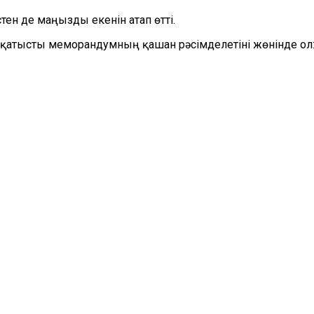
тен де маңызды екенін атап өтті.
а қатысты меморандумның қашан рәсімделетіні жөнінде ол: 