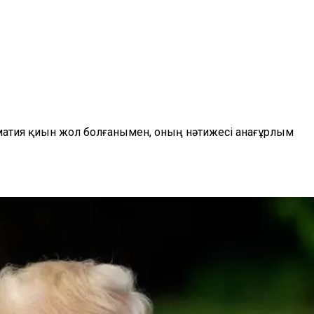
оматия қиын жол болғанымен, оның нәтижесі анағұрлым