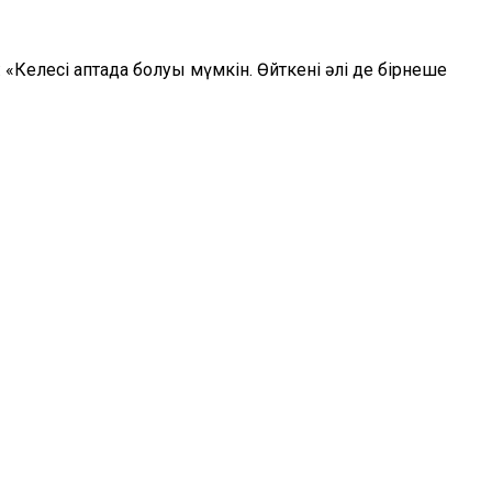
«Келесі аптада болуы мүмкін. Өйткені әлі де бірнеше