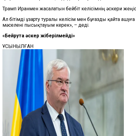
Трамп Иранмен жасалатын бейбіт келісімнің әскери жеңіс
Ал бітімді ұзарту туралы келісім мен бұғазды қайта ашуғ
мәселені пысықтауым керек», – деді.
«Бейрутқа әскер жіберілмейді»
ҰСЫНЫЛҒАН