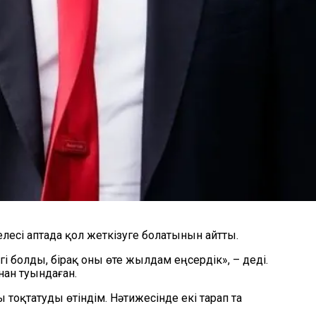
лесі аптада қол жеткізуге болатынын айтты.
гі болды, бірақ оны өте жылдам еңсердік», – деді.
ан туындаған.
тоқтатуды өтіндім. Нәтижесінде екі тарап та