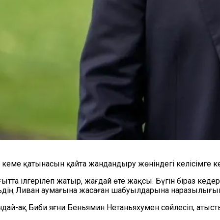
 кеме қатынасын қайта жандандыру жөніндегі келісімге ке
ытта ілгерілеп жатыр, жағдай өте жақсы. Бүгін біраз кедер
ьдің Ливан аумағына жасаған шабуылдарына наразылығын
дай-ақ Биби яғни Беньямин Нетаньяхумен сөйлесіп, атысты 