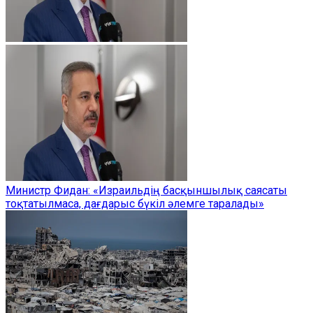
Министр Фидан: «Израильдің басқыншылық саясаты
тоқтатылмаса, дағдарыс бүкіл әлемге таралады»