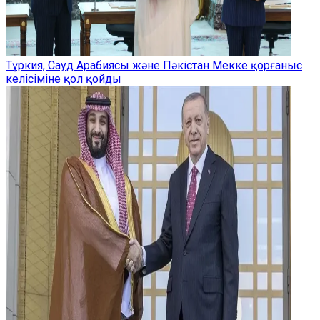
Түркия, Сауд Арабиясы және Пәкістан Мекке қорғаныс
келісіміне қол қойды