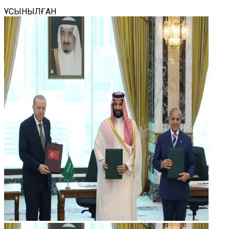
ҰСЫНЫЛҒАН