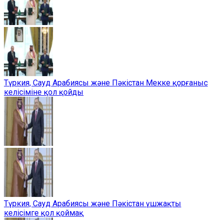
Түркия, Сауд Арабиясы және Пәкістан Мекке қорғаныс
келісіміне қол қойды
Түркия, Сауд Арабиясы және Пәкістан үшжақты
келісімге қол қоймақ