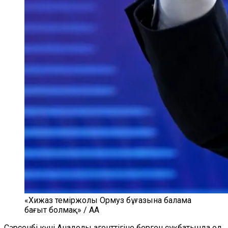
«Хижаз теміржолы Ормуз бұғазына балама
бағыт болмақ» / AA
Сәрсенбі күні Анадолы агенттігіне берген сұқбатында ол