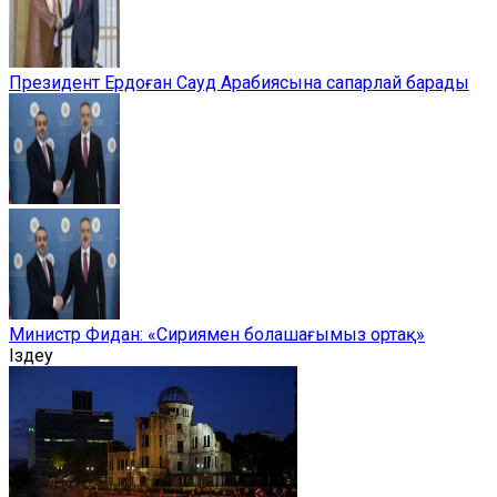
Президент Ердоған Сауд Арабиясына сапарлай барады
Министр Фидан: «Сириямен болашағымыз ортақ»
Іздеу