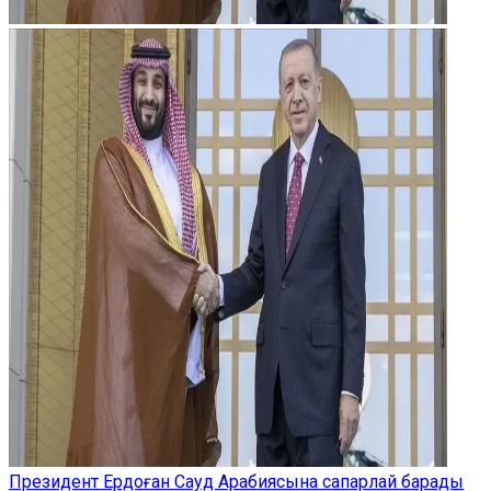
Президент Ердоған Сауд Арабиясына сапарлай барады