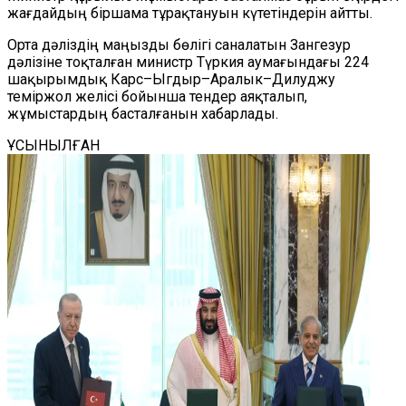
жағдайдың біршама тұрақтануын күтетіндерін айтты.
Орта дәліздің маңызды бөлігі саналатын Зангезур
дәлізіне тоқталған министр Түркия аумағындағы 224
шақырымдық Карс–Ыгдыр–Аралык–Дилуджу
теміржол желісі бойынша тендер аяқталып,
жұмыстардың басталғанын хабарлады.
ҰСЫНЫЛҒАН