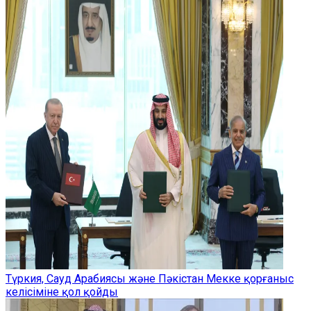
Түркия, Сауд Арабиясы және Пәкістан Мекке қорғаныс
келісіміне қол қойды