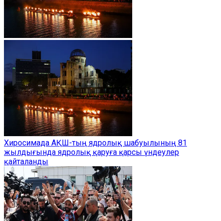
Хиросимада АҚШ-тың ядролық шабуылының 81
жылдығында ядролық қаруға қарсы үндеулер
қайталанды