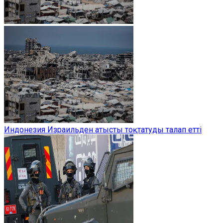
Индонезия Израильден атысты тоқтатуды талап етті