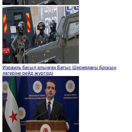
Израиль басып алынған Батыс Шериядағы босқын
лагеріне рейд жүргізді