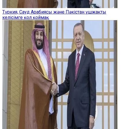
Түркия, Сауд Арабиясы және Пәкістан үшжақты
келісімге қол қоймақ