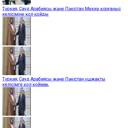
Түркия, Сауд Арабиясы және Пәкістан Мекке қорғаныс
келісіміне қол қойды
Түркия, Сауд Арабиясы және Пәкістан үшжақты
келісімге қол қоймақ