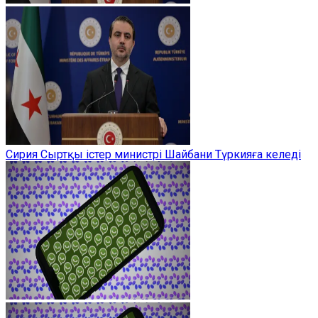
Сирия Сыртқы істер министрі Шайбани Түркияға келеді