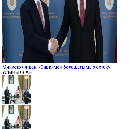
Министр Фидан: «Сириямен болашағымыз ортақ»
ҰСЫНЫЛҒАН