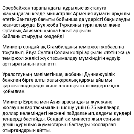
Әзербайжан тарапындағы құрылыс аяқталуға
жақындаған кезде министрлік Армения аумағы арқылы
өтетін Зангезур бағыты бойынша да үдерісті бақылауды
жалғастыруда. Бұл жоба Түркияны түркі әлемі және
Орталық Азиямен қысқа бағыт арқылы
байланыстыруды көздейді.
Министр сондай-ақ Стамбулдағы теміржол жобасына
тоқталып, Явуз Сұлтан Селим көпірі арқылы өтетін жаңа
теміржол желісі жүк тасымалдау мүмкіндігін едәуір
арттыратынын атап өтті.
Уралоглуның мәліметінше, жобаны Дүниежүзілік
банкпен бірге алты халықаралық қаржы ұйымы
қаржыландырады және алғашқы келісімдерге қол
қойылған.
Министр Еуропа мен Азия арасындағы жүк және
жолаушылар тасымалын шешу үшін 6,75 миллиард
доллар көлеміндегі несиені пайдаланып, алдағы күндері
тендерді бастайды. Сондай-ақ министр жыл соңына
дейін құрылыс жұмыстарын бастауды жоспарлап
отырғандарын айтты.