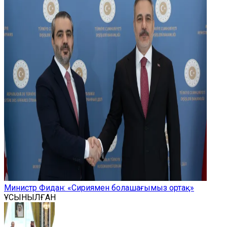
Министр Фидан: «Сириямен болашағымыз ортақ»
ҰСЫНЫЛҒАН