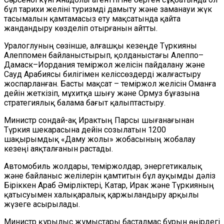
бұл тарихи желіні туризмді дамыту және заманауи жүк
тасымалын қамтамасыз ету мақсатында қайта
жандандыру көзделіп отырғанын айтты.
Уралоглуның сөзінше, алғашқы кезеңде Түркияны
Алеппомен байланыстырып, қолданыстағы Алеппо–
Дамаск–Иордания теміржол желісін пайдалану және
Сауд Арабиясы билігімен келіссөздерді жалғастыру
жоспарланған. Басты мақсат – теміржол желісін Оманға
дейін жеткізіп, мұхитқа шығу және Ормуз бұғазына
стратегиялық балама бағыт қалыптастыру.
Министр сондай-ақ Ирактың Парсы шығанағынан
Түркия шекарасына дейін созылатын 1200
шақырымдық «Даму жолы» жобасының жобалау
кезеңі аяқталғанын растады.
Автомобиль жолдары, теміржолдар, энергетикалық
және байланыс желілерін қамтитын бұл ауқымды дәліз
Біріккен Араб Әмірліктері, Катар, Ирак және Түркияның
қатысуымен халықаралық қаржыландыру арқылы
жүзеге асырылады.
Министр құрылыс жұмыстары басталмас бұрын өңірдегі