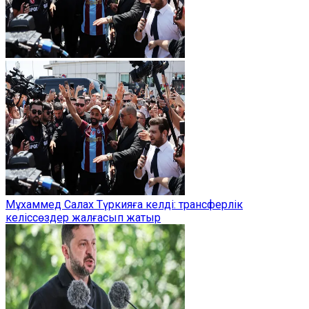
Мұхаммед Салах Түркияға келді: трансферлік
келіссөздер жалғасып жатыр