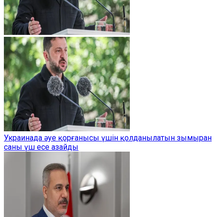
Украинада әуе қорғанысы үшін қолданылатын зымыран
саны үш есе азайды