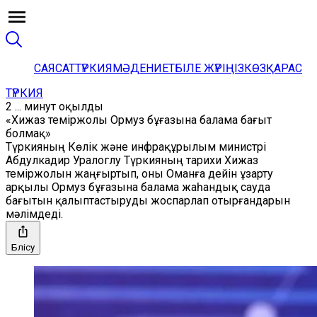
САЯСАТ
ТҮРКИЯ
МӘДЕНИЕТ
БІЛЕ ЖҮРІҢІЗ
КӨЗҚАРАС
ТҮРКИЯ
2 ... минут оқылды
«Хижаз теміржолы Ормуз бұғазына балама бағыт
болмақ»
Түркияның Көлік және инфрақұрылым министрі
Абдулкадир Уралоглу Түркияның тарихи Хижаз
теміржолын жаңғыртып, оны Оманға дейін ұзарту
арқылы Ормуз бұғазына балама жаһандық сауда
бағытын қалыптастыруды жоспарлап отырғандарын
мәлімдеді.
Бөлісу