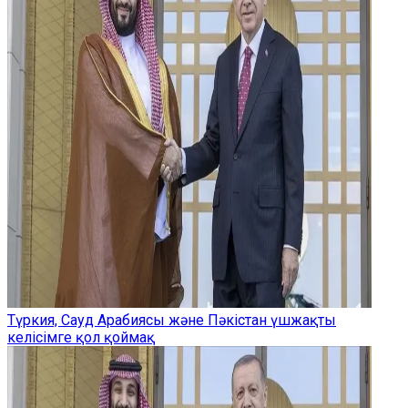
Түркия, Сауд Арабиясы және Пәкістан үшжақты
келісімге қол қоймақ