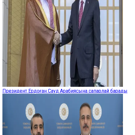
Президент Ердоған Сауд Арабиясына сапарлай барады