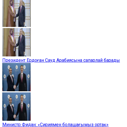
Президент Ердоған Сауд Арабиясына сапарлай барады
Министр Фидан: «Сириямен болашағымыз ортақ»