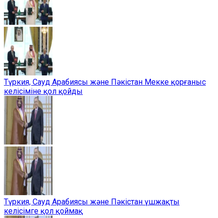
Түркия, Сауд Арабиясы және Пәкістан Мекке қорғаныс
келісіміне қол қойды
Түркия, Сауд Арабиясы және Пәкістан үшжақты
келісімге қол қоймақ