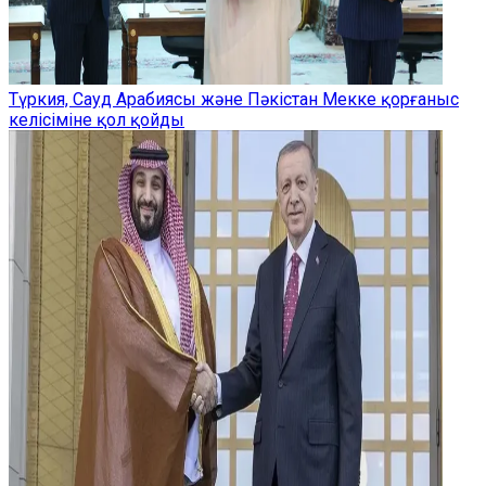
Түркия, Сауд Арабиясы және Пәкістан Мекке қорғаныс
келісіміне қол қойды