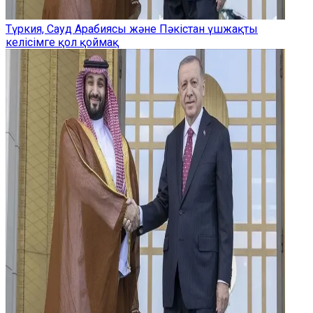
Түркия, Сауд Арабиясы және Пәкістан үшжақты
келісімге қол қоймақ