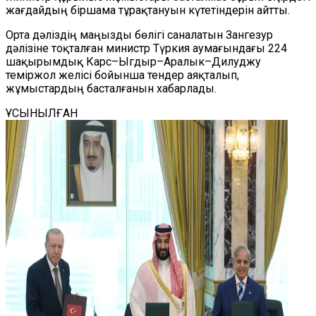
жағдайдың біршама тұрақтануын күтетіндерін айтты.
Орта дәліздің маңызды бөлігі саналатын Зангезур
дәлізіне тоқталған министр Түркия аумағындағы 224
шақырымдық Карс–Ыгдыр–Аралык–Дилуджу
теміржол желісі бойынша тендер аяқталып,
жұмыстардың басталғанын хабарлады.
ҰСЫНЫЛҒАН