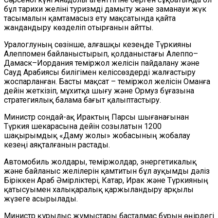
бұл тарихи желіні туризмді дамыту және заманауи жүк
тасымалын қамтамасыз ету мақсатында қайта
жандандыру көзделіп отырғанын айтты.
Уралоглуның сөзінше, алғашқы кезеңде Түркияны
Алеппомен байланыстырып, қолданыстағы Алеппо–
Дамаск–Иордания теміржол желісін пайдалану және
Сауд Арабиясы билігімен келіссөздерді жалғастыру
жоспарланған. Басты мақсат – теміржол желісін Оманға
дейін жеткізіп, мұхитқа шығу және Ормуз бұғазына
стратегиялық балама бағыт қалыптастыру.
Министр сондай-ақ Ирактың Парсы шығанағынан
Түркия шекарасына дейін созылатын 1200
шақырымдық «Даму жолы» жобасының жобалау
кезеңі аяқталғанын растады.
Автомобиль жолдары, теміржолдар, энергетикалық
және байланыс желілерін қамтитын бұл ауқымды дәліз
Біріккен Араб Әмірліктері, Катар, Ирак және Түркияның
қатысуымен халықаралық қаржыландыру арқылы
жүзеге асырылады.
Министр құрылыс жұмыстары басталмас бұрын өңірдегі