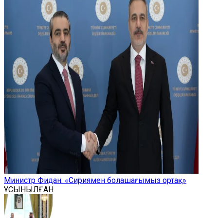
Министр Фидан: «Сириямен болашағымыз ортақ»
ҰСЫНЫЛҒАН