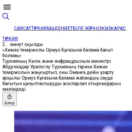
САЯСАТ
ТҮРКИЯ
МӘДЕНИЕТ
БІЛЕ ЖҮРІҢІЗ
КӨЗҚАРАС
ТҮРКИЯ
2 ... минут оқылды
«Хижаз теміржолы Ормуз бұғазына балама бағыт
болмақ»
Түркияның Көлік және инфрақұрылым министрі
Абдулкадир Уралоглу Түркияның тарихи Хижаз
теміржолын жаңғыртып, оны Оманға дейін ұзарту
арқылы Ормуз бұғазына балама жаһандық сауда
бағытын қалыптастыруды жоспарлап отырғандарын
мәлімдеді.
Бөлісу