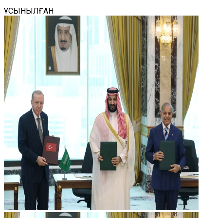
ҰСЫНЫЛҒАН