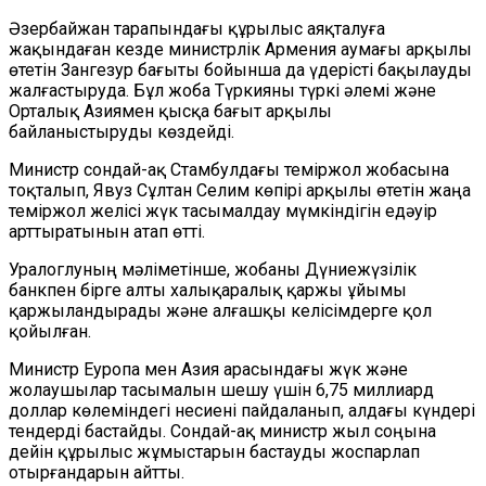
Әзербайжан тарапындағы құрылыс аяқталуға
жақындаған кезде министрлік Армения аумағы арқылы
өтетін Зангезур бағыты бойынша да үдерісті бақылауды
жалғастыруда. Бұл жоба Түркияны түркі әлемі және
Орталық Азиямен қысқа бағыт арқылы
байланыстыруды көздейді.
Министр сондай-ақ Стамбулдағы теміржол жобасына
тоқталып, Явуз Сұлтан Селим көпірі арқылы өтетін жаңа
теміржол желісі жүк тасымалдау мүмкіндігін едәуір
арттыратынын атап өтті.
Уралоглуның мәліметінше, жобаны Дүниежүзілік
банкпен бірге алты халықаралық қаржы ұйымы
қаржыландырады және алғашқы келісімдерге қол
қойылған.
Министр Еуропа мен Азия арасындағы жүк және
жолаушылар тасымалын шешу үшін 6,75 миллиард
доллар көлеміндегі несиені пайдаланып, алдағы күндері
тендерді бастайды. Сондай-ақ министр жыл соңына
дейін құрылыс жұмыстарын бастауды жоспарлап
отырғандарын айтты.