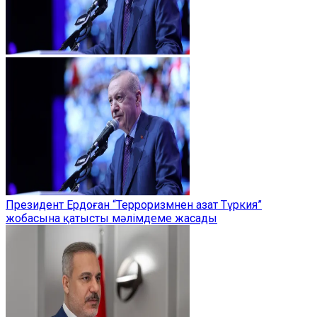
Президент Ердоған “Терроризмнен азат Түркия”
жобасына қатысты мәлімдеме жасады