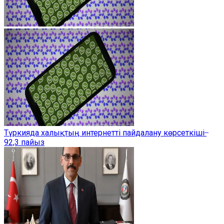
Түркияда халықтың интернетті пайдалану көрсеткіші ̶
92,3 пайыз