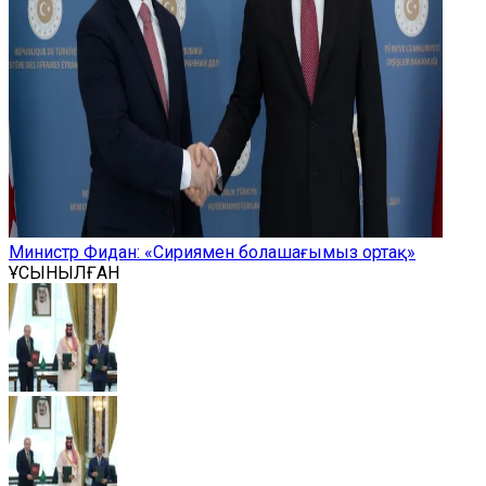
Министр Фидан: «Сириямен болашағымыз ортақ»
ҰСЫНЫЛҒАН