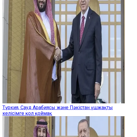
Түркия, Сауд Арабиясы және Пәкістан үшжақты
келісімге қол қоймақ