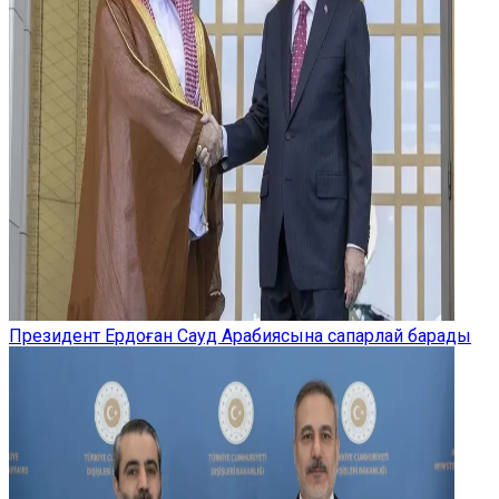
Президент Ердоған Сауд Арабиясына сапарлай барады