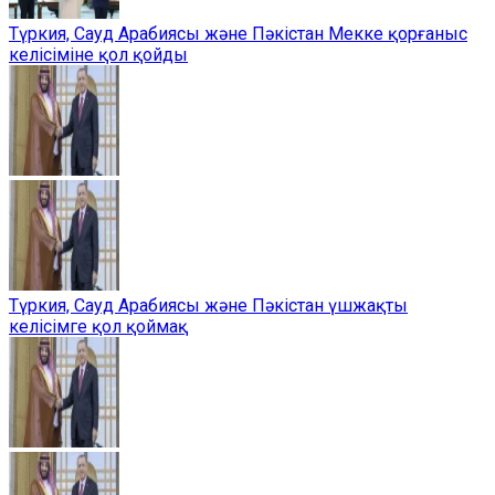
Түркия, Сауд Арабиясы және Пәкістан Мекке қорғаныс
келісіміне қол қойды
Түркия, Сауд Арабиясы және Пәкістан үшжақты
келісімге қол қоймақ