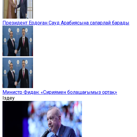
Президент Ердоған Сауд Арабиясына сапарлай барады
Министр Фидан: «Сириямен болашағымыз ортақ»
Іздеу