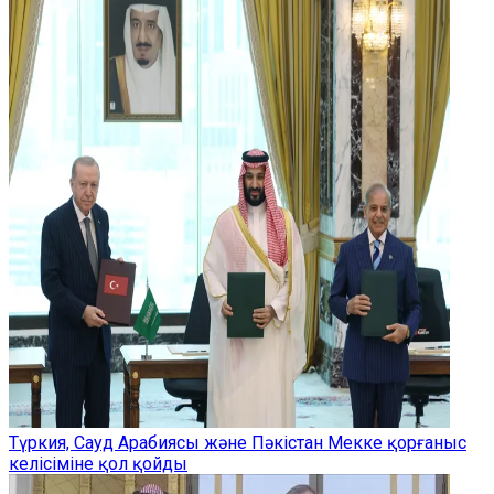
Түркия, Сауд Арабиясы және Пәкістан Мекке қорғаныс
келісіміне қол қойды