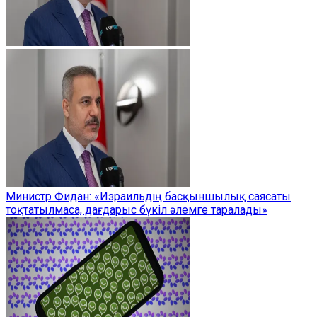
Министр Фидан: «Израильдің басқыншылық саясаты
тоқтатылмаса, дағдарыс бүкіл әлемге таралады»