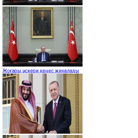
Жоғары әскери кеңес жиналады