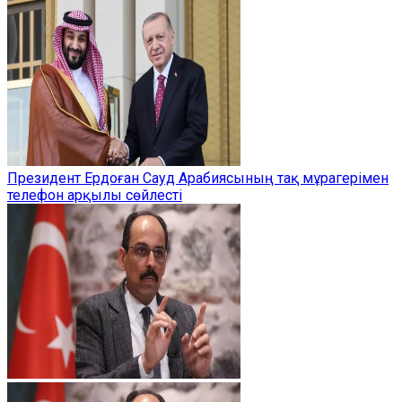
Президент Ердоған Сауд Арабиясының тақ мұрагерімен
телефон арқылы сөйлесті