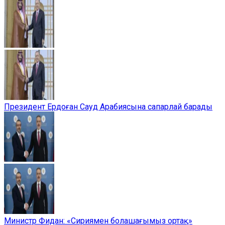
Президент Ердоған Сауд Арабиясына сапарлай барады
Министр Фидан: «Сириямен болашағымыз ортақ»