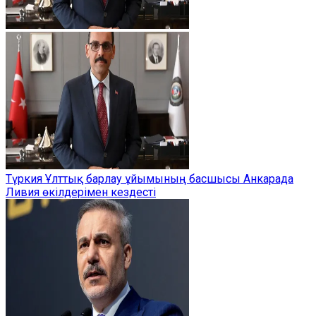
Түркия Ұлттық барлау ұйымының басшысы Анкарада
Ливия өкілдерімен кездесті