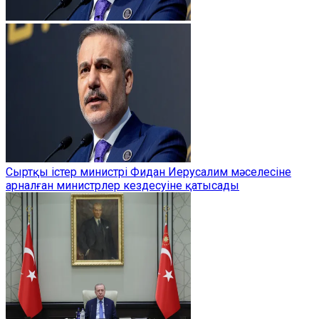
Сыртқы істер министрі Фидан Иерусалим мәселесіне
арналған министрлер кездесуіне қатысады