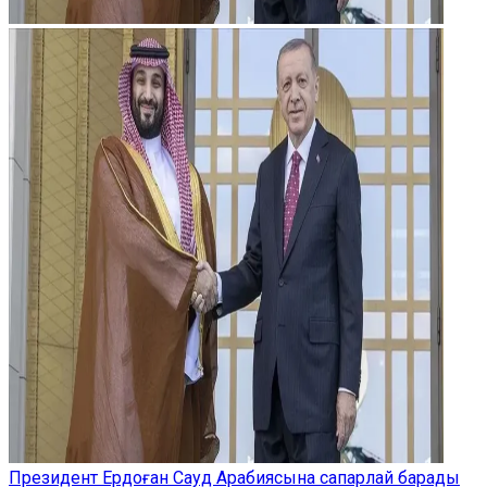
Президент Ердоған Сауд Арабиясына сапарлай барады