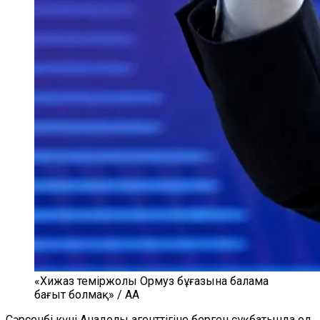
«Хижаз теміржолы Ормуз бұғазына балама
бағыт болмақ» / AA
Сәрсенбі күні Анадолы агенттігіне берген сұқбатында ол