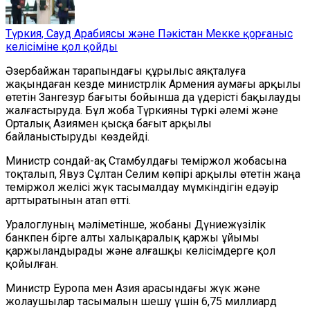
Түркия, Сауд Арабиясы және Пәкістан Мекке қорғаныс
келісіміне қол қойды
Әзербайжан тарапындағы құрылыс аяқталуға
жақындаған кезде министрлік Армения аумағы арқылы
өтетін Зангезур бағыты бойынша да үдерісті бақылауды
жалғастыруда. Бұл жоба Түркияны түркі әлемі және
Орталық Азиямен қысқа бағыт арқылы
байланыстыруды көздейді.
Министр сондай-ақ Стамбулдағы теміржол жобасына
тоқталып, Явуз Сұлтан Селим көпірі арқылы өтетін жаңа
теміржол желісі жүк тасымалдау мүмкіндігін едәуір
арттыратынын атап өтті.
Уралоглуның мәліметінше, жобаны Дүниежүзілік
банкпен бірге алты халықаралық қаржы ұйымы
қаржыландырады және алғашқы келісімдерге қол
қойылған.
Министр Еуропа мен Азия арасындағы жүк және
жолаушылар тасымалын шешу үшін 6,75 миллиард