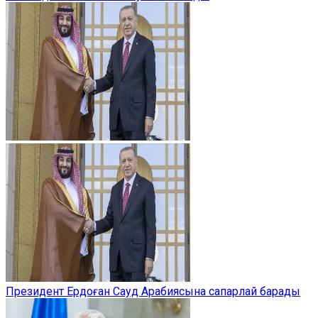
Президент Ердоған Сауд Арабиясына сапарлай барады