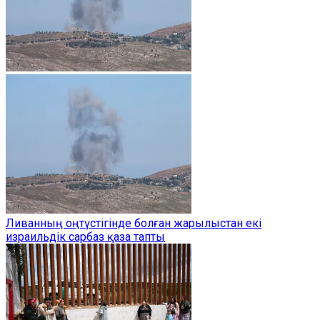
Ливанның оңтүстігінде болған жарылыстан екі
израильдік сарбаз қаза тапты