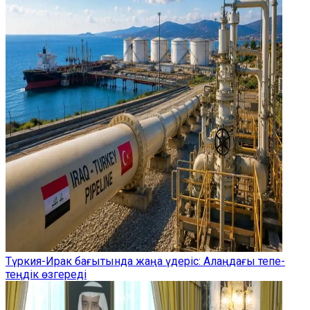
Түркия-Ирак бағытында жаңа үдеріс: Алаңдағы тепе-
теңдік өзгереді