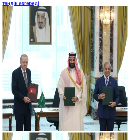
теңдік өзгереді