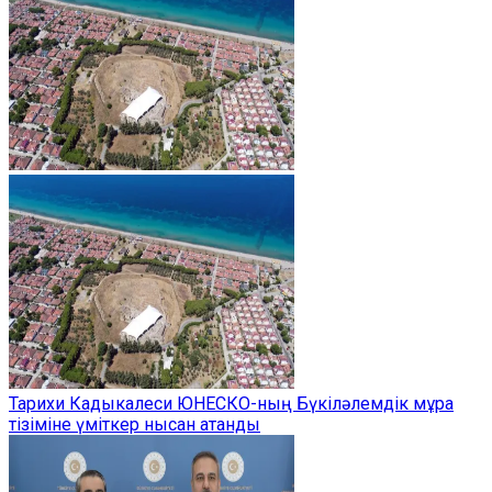
Тарихи Кадыкалеси ЮНЕСКО-ның Бүкіләлемдік мұра
тізіміне үміткер нысан атанды