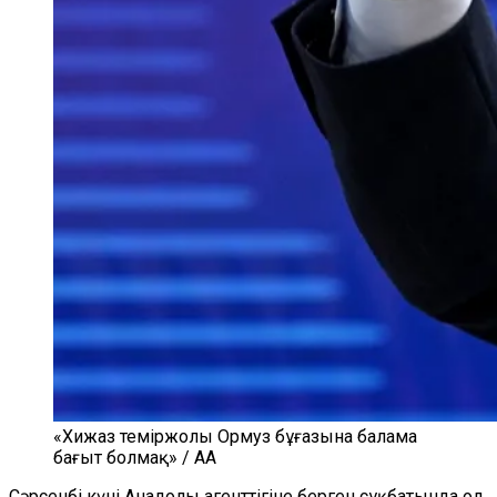
«Хижаз теміржолы Ормуз бұғазына балама
бағыт болмақ» / AA
Сәрсенбі күні Анадолы агенттігіне берген сұқбатында ол