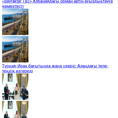
«Bayraktar TB2» Албаниядағы орман өртін ауыздықтауға
көмектесті
Түркия-Ирак бағытында жаңа үдеріс: Алаңдағы тепе-
теңдік өзгереді