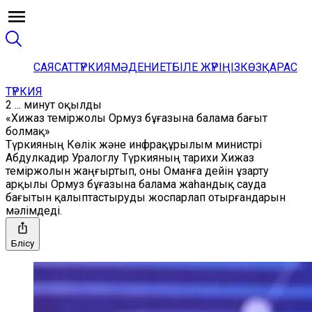
САЯСАТ
ТҮРКИЯ
МӘДЕНИЕТ
БІЛЕ ЖҮРІҢІЗ
КӨЗҚАРАС
ТҮРКИЯ
2 ... минут оқылды
«Хижаз теміржолы Ормуз бұғазына балама бағыт
болмақ»
Түркияның Көлік және инфрақұрылым министрі
Абдулкадир Уралоглу Түркияның тарихи Хижаз
теміржолын жаңғыртып, оны Оманға дейін ұзарту
арқылы Ормуз бұғазына балама жаһандық сауда
бағытын қалыптастыруды жоспарлап отырғандарын
мәлімдеді.
Бөлісу