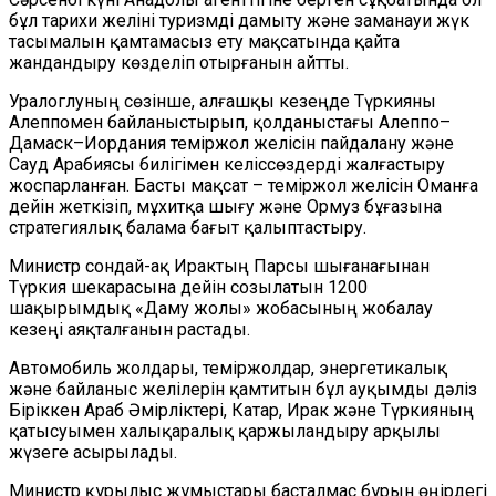
бұл тарихи желіні туризмді дамыту және заманауи жүк
тасымалын қамтамасыз ету мақсатында қайта
жандандыру көзделіп отырғанын айтты.
Уралоглуның сөзінше, алғашқы кезеңде Түркияны
Алеппомен байланыстырып, қолданыстағы Алеппо–
Дамаск–Иордания теміржол желісін пайдалану және
Сауд Арабиясы билігімен келіссөздерді жалғастыру
жоспарланған. Басты мақсат – теміржол желісін Оманға
дейін жеткізіп, мұхитқа шығу және Ормуз бұғазына
стратегиялық балама бағыт қалыптастыру.
Министр сондай-ақ Ирактың Парсы шығанағынан
Түркия шекарасына дейін созылатын 1200
шақырымдық «Даму жолы» жобасының жобалау
кезеңі аяқталғанын растады.
Автомобиль жолдары, теміржолдар, энергетикалық
және байланыс желілерін қамтитын бұл ауқымды дәліз
Біріккен Араб Әмірліктері, Катар, Ирак және Түркияның
қатысуымен халықаралық қаржыландыру арқылы
жүзеге асырылады.
Министр құрылыс жұмыстары басталмас бұрын өңірдегі