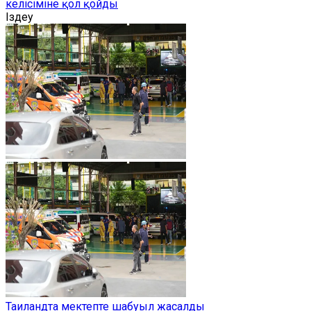
келісіміне қол қойды
Іздеу
Таиландта мектепте шабуыл жасалды