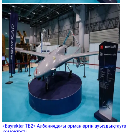
«Bayraktar TB2» Албаниядағы орман өртін ауыздықтауға
көмектесті