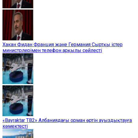
Хакан Фидан Франция және Германия Сыртқы істер
министрлерімен телефон арқылы сөйлесті
«Bayraktar TB2» Албаниядағы орман өртін ауыздықтауға
көмектесті