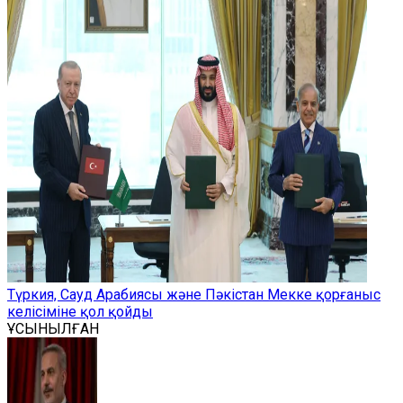
Түркия, Сауд Арабиясы және Пәкістан Мекке қорғаныс
келісіміне қол қойды
ҰСЫНЫЛҒАН