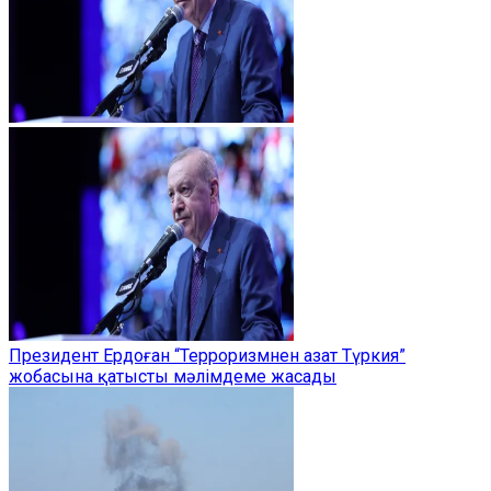
Президент Ердоған “Терроризмнен азат Түркия”
жобасына қатысты мәлімдеме жасады