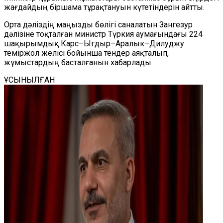
жағдайдың біршама тұрақтануын күтетіндерін айтты.
Орта дәліздің маңызды бөлігі саналатын Зангезур
дәлізіне тоқталған министр Түркия аумағындағы 224
шақырымдық Карс–Ыгдыр–Аралык–Дилуджу
теміржол желісі бойынша тендер аяқталып,
жұмыстардың басталғанын хабарлады.
ҰСЫНЫЛҒАН