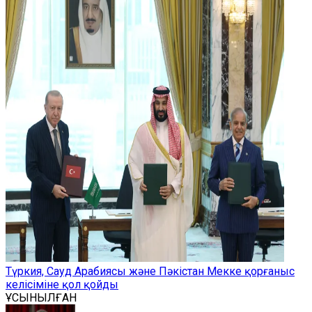
Түркия, Сауд Арабиясы және Пәкістан Мекке қорғаныс
келісіміне қол қойды
ҰСЫНЫЛҒАН