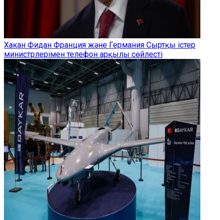
Хакан Фидан Франция және Германия Сыртқы істер
министрлерімен телефон арқылы сөйлесті