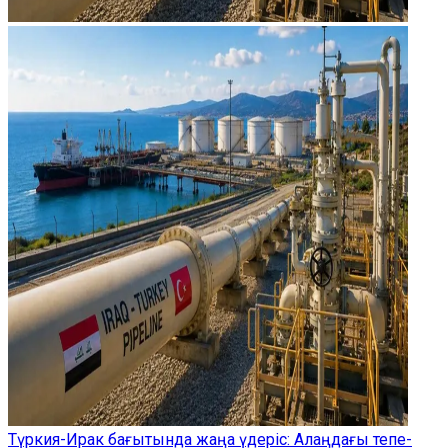
Түркия-Ирак бағытында жаңа үдеріс: Алаңдағы тепе-