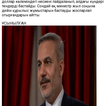
доллар көлеміндегі несиені пайдаланып, алдағы күндері
тендерді бастайды. Сондай-ақ министр жыл соңына
дейін құрылыс жұмыстарын бастауды жоспарлап
отырғандарын айтты.
ҰСЫНЫЛҒАН