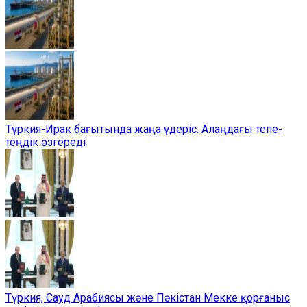
Түркия-Ирак бағытында жаңа үдеріс: Алаңдағы тепе-
теңдік өзгереді
Түркия, Сауд Арабиясы және Пәкістан Мекке қорғаныс