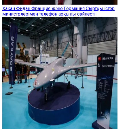
Хакан Фидан Франция және Германия Сыртқы істер
министрлерімен телефон арқылы сөйлесті