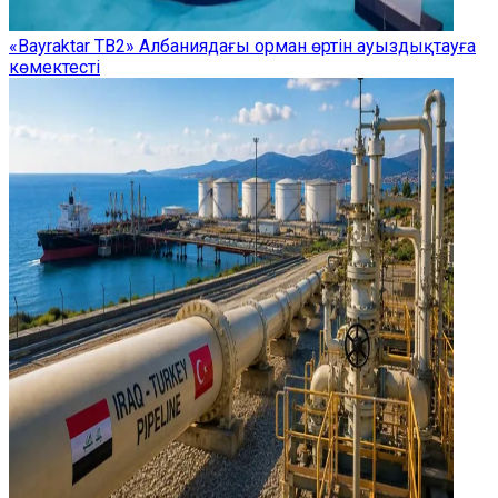
«Bayraktar TB2» Албаниядағы орман өртін ауыздықтауға
көмектесті