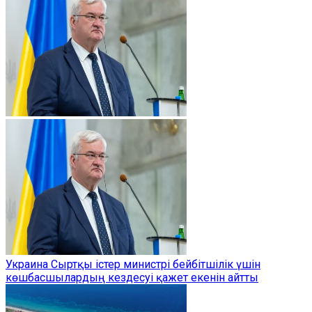
Украина Сыртқы істер министрі бейбітшілік үшін
көшбасшылардың кездесуі қажет екенін айтты