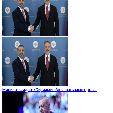
Министр Фидан: «Сириямен болашағымыз ортақ»