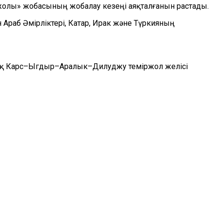
олы» жобасының жобалау кезеңі аяқталғанын растады.
Араб Әмірліктері, Катар, Ирак және Түркияның
мдық Карс–Ыгдыр–Аралык–Дилуджу теміржол желісі