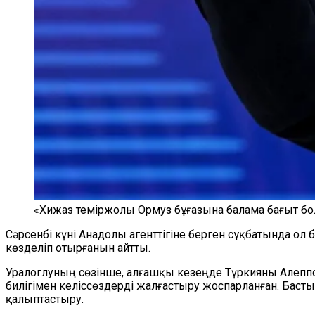
«Хижаз теміржолы Ормуз бұғазына балама бағыт бо
Сәрсенбі күні Анадолы агенттігіне берген сұқбатында о
көзделіп отырғанын айтты.
Уралоглуның сөзінше, алғашқы кезеңде Түркияны Алепп
билігімен келіссөздерді жалғастыру жоспарланған. Басты
қалыптастыру.