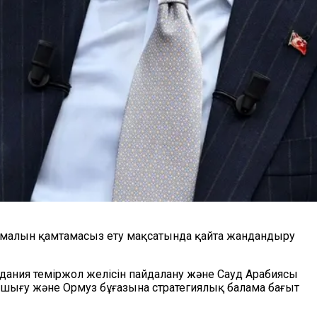
асымалын қамтамасыз ету мақсатында қайта жандандыру
ния теміржол желісін пайдалану және Сауд Арабиясы
қа шығу және Ормуз бұғазына стратегиялық балама бағыт