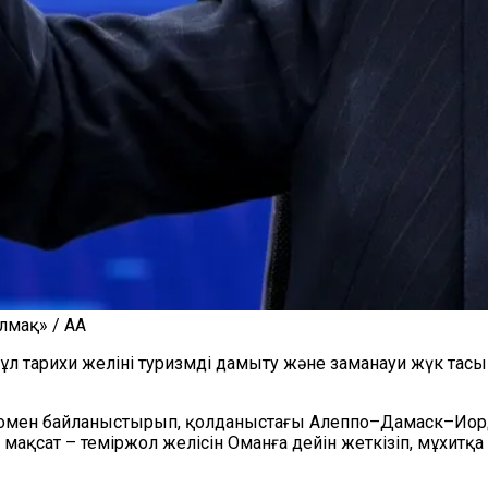
лмақ» / AA
л бұл тарихи желіні туризмді дамыту және заманауи жүк т
омен байланыстырып, қолданыстағы Алеппо–Дамаск–Иорда
 мақсат – теміржол желісін Оманға дейін жеткізіп, мұхит