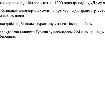
 шекарасына дейін созылатын 1200 шақырымдық «Даму ж
айланыс желілерін қамтитын бұл ауқымды дәліз Біріккен 
е асырылады.
ағдайдың біршама тұрақтануын күтетіндерін айтты.
ізіне тоқталған министр Түркия аумағындағы 224 шақыры
барлады.