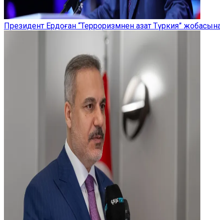
Президент Ердоған “Терроризмнен азат Түркия” жобасы