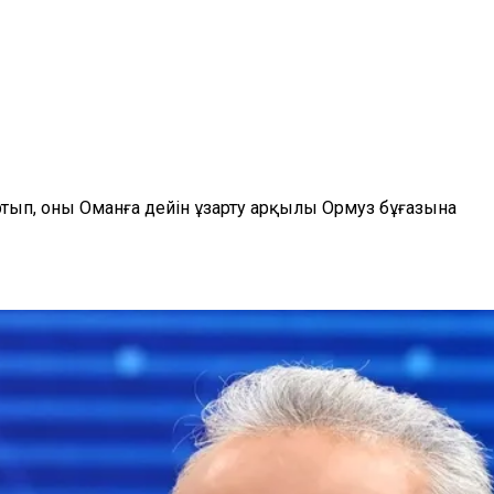
ып, оны Оманға дейін ұзарту арқылы Ормуз бұғазына