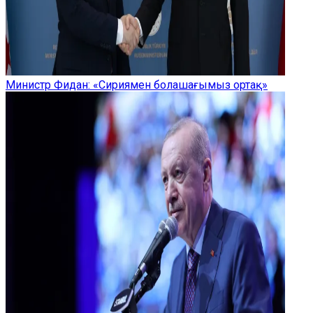
Министр Фидан: «Сириямен болашағымыз ортақ»