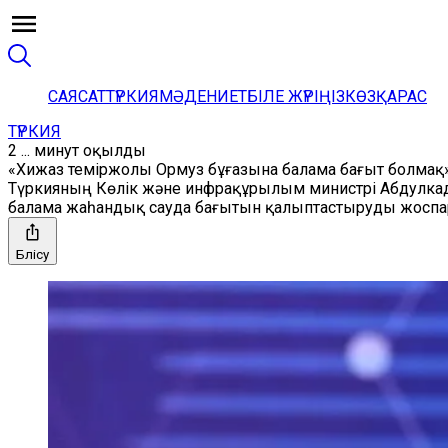
САЯСАТ
ТҮРКИЯ
МӘДЕНИЕТ
БІЛЕ ЖҮРІҢІЗ
КӨЗҚАРАС
ТҮРКИЯ
2 ... минут оқылды
«Хижаз теміржолы Ормуз бұғазына балама бағыт болмақ
Түркияның Көлік және инфрақұрылым министрі Абдулкад
балама жаһандық сауда бағытын қалыптастыруды жоспа
Бөлісу