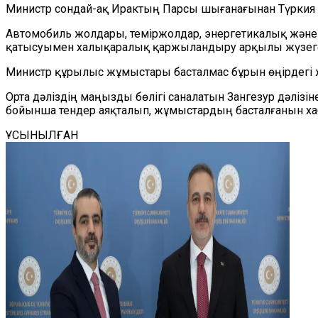
Министр сондай-ақ Ирактың Парсы шығанағынан Түркия
Автомобиль жолдары, теміржолдар, энергетикалық және б
қатысуымен халықаралық қаржыландыру арқылы жүзег
Министр құрылыс жұмыстары басталмас бұрын өңірдегі ж
Орта дәліздің маңызды бөлігі саналатын Зангезур дәл
бойынша тендер аяқталып, жұмыстардың басталғанын ха
ҰСЫНЫЛҒАН