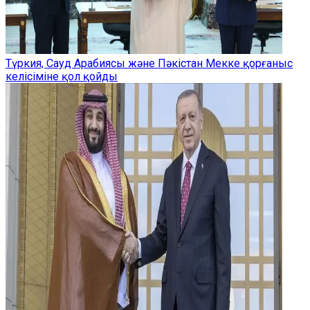
Түркия, Сауд Арабиясы және Пәкістан Мекке қорғаныс
келісіміне қол қойды