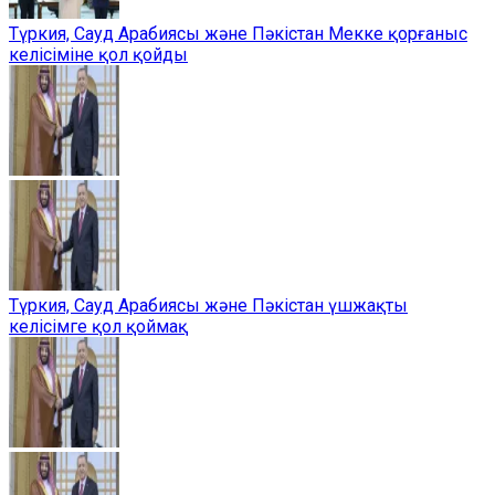
Түркия, Сауд Арабиясы және Пәкістан Мекке қорғаныс
келісіміне қол қойды
Түркия, Сауд Арабиясы және Пәкістан үшжақты
келісімге қол қоймақ