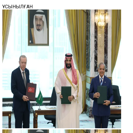
ҰСЫНЫЛҒАН