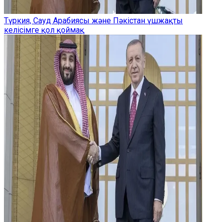
Түркия, Сауд Арабиясы және Пәкістан үшжақты
келісімге қол қоймақ