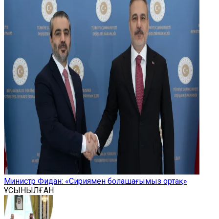
Министр Фидан: «Сириямен болашағымыз ортақ»
ҰСЫНЫЛҒАН