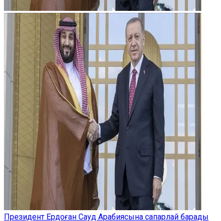
Президент Ердоған Сауд Арабиясына сапарлай барады