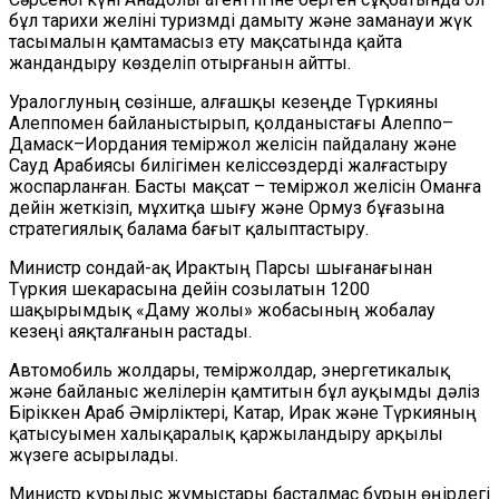
бұл тарихи желіні туризмді дамыту және заманауи жүк
тасымалын қамтамасыз ету мақсатында қайта
жандандыру көзделіп отырғанын айтты.
Уралоглуның сөзінше, алғашқы кезеңде Түркияны
Алеппомен байланыстырып, қолданыстағы Алеппо–
Дамаск–Иордания теміржол желісін пайдалану және
Сауд Арабиясы билігімен келіссөздерді жалғастыру
жоспарланған. Басты мақсат – теміржол желісін Оманға
дейін жеткізіп, мұхитқа шығу және Ормуз бұғазына
стратегиялық балама бағыт қалыптастыру.
Министр сондай-ақ Ирактың Парсы шығанағынан
Түркия шекарасына дейін созылатын 1200
шақырымдық «Даму жолы» жобасының жобалау
кезеңі аяқталғанын растады.
Автомобиль жолдары, теміржолдар, энергетикалық
және байланыс желілерін қамтитын бұл ауқымды дәліз
Біріккен Араб Әмірліктері, Катар, Ирак және Түркияның
қатысуымен халықаралық қаржыландыру арқылы
жүзеге асырылады.
Министр құрылыс жұмыстары басталмас бұрын өңірдегі