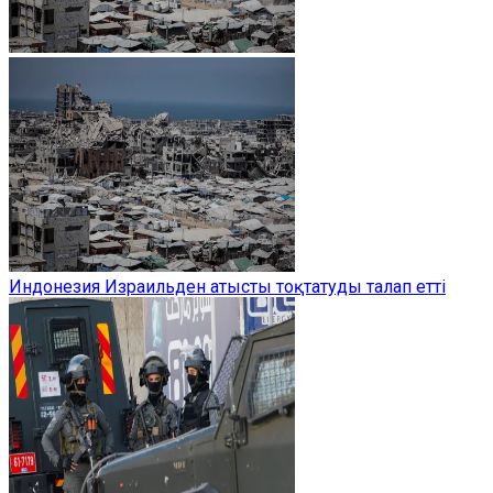
Индонезия Израильден атысты тоқтатуды талап етті