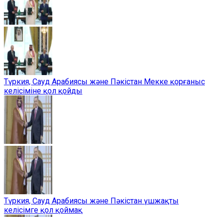
Түркия, Сауд Арабиясы және Пәкістан Мекке қорғаныс
келісіміне қол қойды
Түркия, Сауд Арабиясы және Пәкістан үшжақты
келісімге қол қоймақ