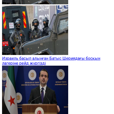
Израиль басып алынған Батыс Шериядағы босқын
лагеріне рейд жүргізді