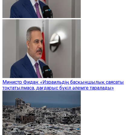
Министр Фидан: «Израильдің басқыншылық саясаты
тоқтатылмаса, дағдарыс бүкіл әлемге таралады»