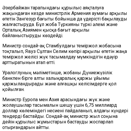
Әзербайжан тарапындағы құрылыс аяқталуға
жақындаған кезде министрлік Армения аумағы арқылы
өтетін Зангезур бағыты бойынша да үдерісті бақылауды
жалғастыруда. Бұл жоба Түркияны түркі әлемі және
Орталық Азиямен қысқа бағыт арқылы
байланыстыруды көздейді.
Министр сондай-ақ Стамбулдағы теміржол жобасына
тоқталып, Явуз Сұлтан Селим көпірі арқылы өтетін жаңа
теміржол желісі жүк тасымалдау мүмкіндігін едәуір
арттыратынын атап өтті.
Уралоглуның мәліметінше, жобаны Дүниежүзілік
банкпен бірге алты халықаралық қаржы ұйымы
қаржыландырады және алғашқы келісімдерге қол
қойылған.
Министр Еуропа мен Азия арасындағы жүк және
жолаушылар тасымалын шешу үшін 6,75 миллиард
доллар көлеміндегі несиені пайдаланып, алдағы күндері
тендерді бастайды. Сондай-ақ министр жыл соңына
дейін құрылыс жұмыстарын бастауды жоспарлап
отырғандарын айтты.