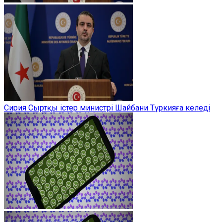
Сирия Сыртқы істер министрі Шайбани Түркияға келеді