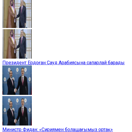
Президент Ердоған Сауд Арабиясына сапарлай барады
Министр Фидан: «Сириямен болашағымыз ортақ»