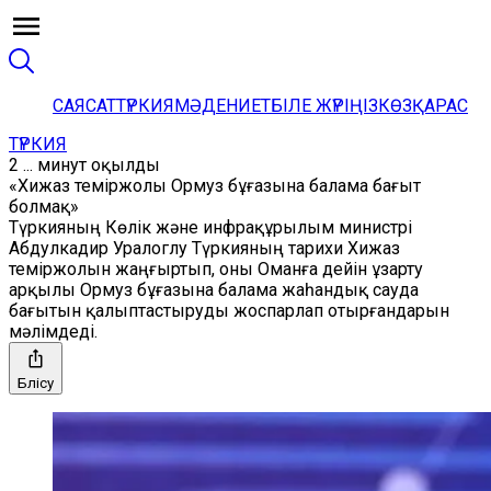
САЯСАТ
ТҮРКИЯ
МӘДЕНИЕТ
БІЛЕ ЖҮРІҢІЗ
КӨЗҚАРАС
ТҮРКИЯ
2 ... минут оқылды
«Хижаз теміржолы Ормуз бұғазына балама бағыт
болмақ»
Түркияның Көлік және инфрақұрылым министрі
Абдулкадир Уралоглу Түркияның тарихи Хижаз
теміржолын жаңғыртып, оны Оманға дейін ұзарту
арқылы Ормуз бұғазына балама жаһандық сауда
бағытын қалыптастыруды жоспарлап отырғандарын
мәлімдеді.
Бөлісу