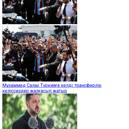
Мұхаммед Салах Түркияға келді: трансферлік
келіссөздер жалғасып жатыр