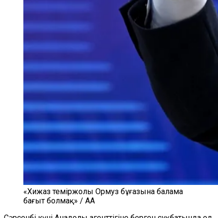
«Хижаз теміржолы Ормуз бұғазына балама
бағыт болмақ» / AA
Сәрсенбі күні Анадолы агенттігіне берген сұқбатында ол