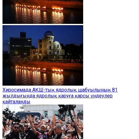
Хиросимада АҚШ-тың ядролық шабуылының 81
жылдығында ядролық қаруға қарсы үндеулер
қайталанды