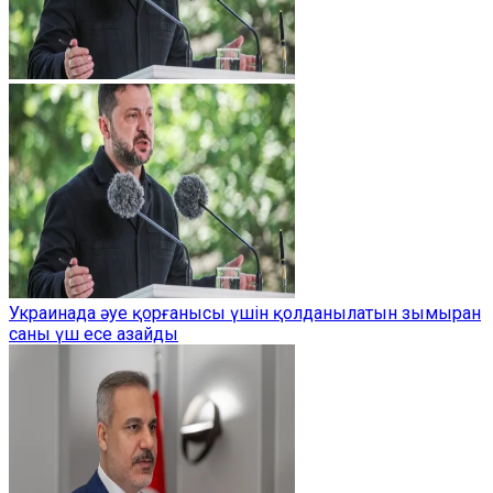
Украинада әуе қорғанысы үшін қолданылатын зымыран
саны үш есе азайды