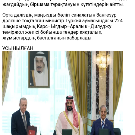
жағдайдың біршама тұрақтануын күтетіндерін айтты.
Орта дәліздің маңызды бөлігі саналатын Зангезур
дәлізіне тоқталған министр Түркия аумағындағы 224
шақырымдық Карс–Ыгдыр–Аралык–Дилуджу
теміржол желісі бойынша тендер аяқталып,
жұмыстардың басталғанын хабарлады.
ҰСЫНЫЛҒАН