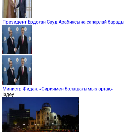
Президент Ердоған Сауд Арабиясына сапарлай барады
Министр Фидан: «Сириямен болашағымыз ортақ»
Іздеу