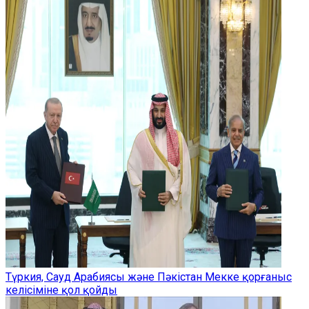
Түркия, Сауд Арабиясы және Пәкістан Мекке қорғаныс
келісіміне қол қойды