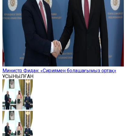
Министр Фидан: «Сириямен болашағымыз ортақ»
ҰСЫНЫЛҒАН