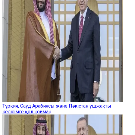
Түркия, Сауд Арабиясы және Пәкістан үшжақты
келісімге қол қоймақ