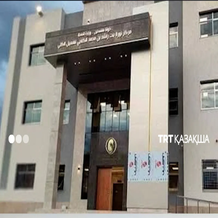
САЯСАТ
ТҮРКИЯ
МӘДЕНИЕТ
БІЛЕ ЖҮРІҢІЗ
КӨЗҚАРАС
00:22
00:22
Басқа да видеолар
АҚШ сенаторы Конгрестегі кеңсесінің алдына Израиль
туын ілді
Израильдік басқыншылардың жауыздығының
видеосы!
Газадағы шатыр-мектепте соққыға ұшыраған
палестиналық баланың қолына Израиль оғы қадалып
қалды
Газада балалар тері ауруларымен және денсаулық
мәселелерімен күресуде
Трамп мұнай компанияларының «тым көп пайда
тапқанын» айтты
Алуан түсті киімдер, дәстүрлі әуендер, мол дастарқан...
Үйінді астынан шарана табылды