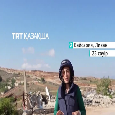
САЯСАТ
ТҮРКИЯ
МӘДЕНИЕТ
БІЛЕ ЖҮРІҢІЗ
КӨЗҚАРАС
00:45
00:45
Басқа да видеолар
Әкесі қамауда көз жұмды
Куәгерлер қарияны тонауға рұқсат бермеді
12 жасар марокколық бала көз жасын тыя алмады
Жолбарыс 70 жылдан кейін табиғи мекеніне оралды
АҚШ сенаторы Конгрестегі кеңсесінің алдына Израиль
туын ілді
Израильдік басқыншылардың жауыздығының
видеосы!
Газадағы шатыр-мектепте соққыға ұшыраған
палестиналық баланың қолына Израиль оғы қадалып
қалды
Газада балалар тері ауруларымен және денсаулық
мәселелерімен күресуде