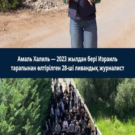
Трамп мұнай компанияларының «тым көп пайда
тапқанын» айтты
Алуан түсті киімдер, дәстүрлі әуендер, мол дастарқан...
ӘЛЕМ ЖАҢАЛЫҚТАРЫ
Бөлісу
Амаль Халиль — 2023 жылдан бері Израиль тарапынан
өлтірілген 28-ші ливандық журналист
Көптеген адам Ливанда бір күн бұрын Израиль
шабуылынан қаза тапқан журналист Амаль Халильді
ақтық сапарға шығарып салу үшін жиналды. Туыстары
мен әріптестері тілшіге құрмет көрсетіп, оның
еңбекқорлығы мен кәсібіне деген адалдығын ерекше
атап өтті.
Басқа да видеолар
Әкесі қамауда көз жұмды
Куәгерлер қарияны тонауға рұқсат бермеді
12 жасар марокколық бала көз жасын тыя алмады
Жолбарыс 70 жылдан кейін табиғи мекеніне оралды
АҚШ сенаторы Конгрестегі кеңсесінің алдына Израиль
туын ілді
Израильдік басқыншылардың жауыздығының
видеосы!
Газадағы шатыр-мектепте соққыға ұшыраған