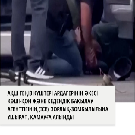
12 жасар марокколық бала көз жасын тыя алмады
Жолбарыс 70 жылдан кейін табиғи мекеніне оралды
САЯСАТ
Бөлісу
АҚШ Теңіз күштері ардагерінің әкесі зорлық-
зомбылыққа ұшырады
АҚШ Теңіз күштері ардагерінің әкесі Көші-қон және
кедендік бақылау агенттігінің (ICE) зорлық-
зомбылығына ұшырап, қамауға алынды
Басқа да видеолар
Түркия, Сауд Арабиясы және Пәкістан «Мекке бірлескен
қорғаныс келісіміне» қол қойды
Израиль Ливанға қарсы әскери операцияларын
күшейтуде
Әлемдегі ең үлкен кран кемелерінің бірі «Saipem 7000»
Босфор бұғазынан өтті
Таиландта мектепте шабуыл жасалды
Израиль Газадағы «Сары сызықты» палестиналықтар
үшін қалай қауіпті аймаққа айналдырып жатыр?
Шатырда қалып қойған мысықты үтік тақтасымен
құтқарды
Әкесі қамауда көз жұмды
Куәгерлер қарияны тонауға рұқсат бермеді