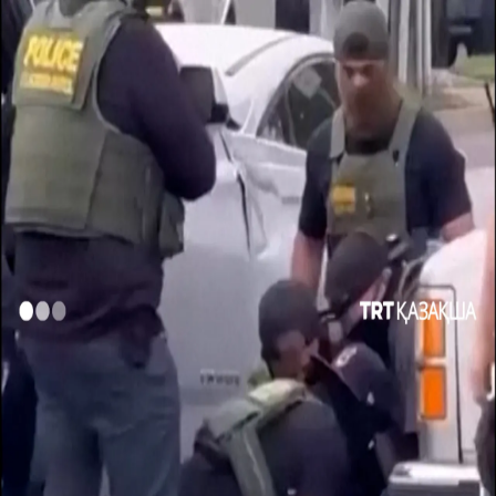
САЯСАТ
ТҮРКИЯ
МӘДЕНИЕТ
БІЛЕ ЖҮРІҢІЗ
КӨЗҚАРАС
00:34
00:34
Басқа да видеолар
Түркия, Сауд Арабиясы және Пәкістан «Мекке бірлескен
қорғаныс келісіміне» қол қойды
Израиль Ливанға қарсы әскери операцияларын
күшейтуде
Әлемдегі ең үлкен кран кемелерінің бірі «Saipem 7000»
Босфор бұғазынан өтті
Таиландта мектепте шабуыл жасалды
Израиль Газадағы «Сары сызықты» палестиналықтар
үшін қалай қауіпті аймаққа айналдырып жатыр?
Шатырда қалып қойған мысықты үтік тақтасымен
құтқарды
Әкесі қамауда көз жұмды
Куәгерлер қарияны тонауға рұқсат бермеді