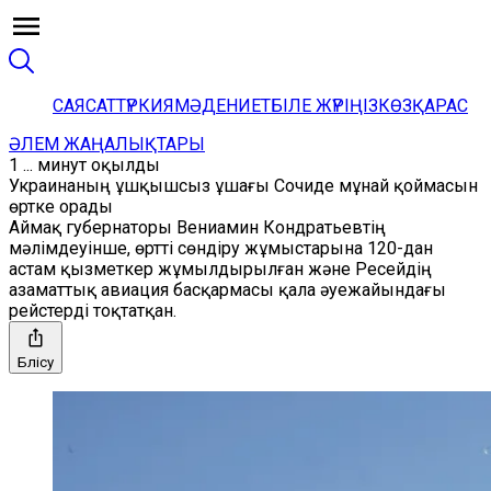
САЯСАТ
ТҮРКИЯ
МӘДЕНИЕТ
БІЛЕ ЖҮРІҢІЗ
КӨЗҚАРАС
ӘЛЕМ ЖАҢАЛЫҚТАРЫ
1 ... минут оқылды
Украинаның ұшқышсыз ұшағы Сочиде мұнай қоймасын
өртке орады
Аймақ губернаторы Вениамин Кондратьевтің
мәлімдеуінше, өртті сөндіру жұмыстарына 120-дан
астам қызметкер жұмылдырылған және Ресейдің
азаматтық авиация басқармасы қала әуежайындағы
рейстерді тоқтатқан.
Бөлісу