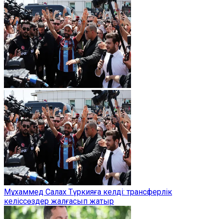
Мұхаммед Салах Түркияға келді: трансферлік
келіссөздер жалғасып жатыр