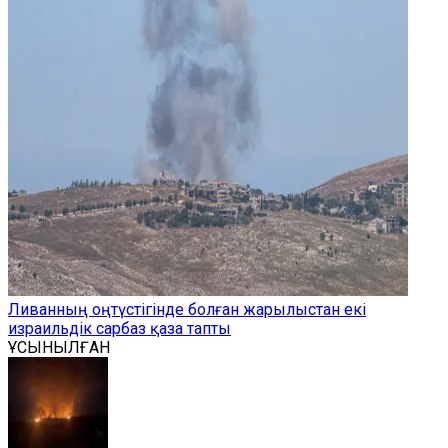
Ливанның оңтүстігінде болған жарылыстан екі
израильдік сарбаз қаза тапты
ҰСЫНЫЛҒАН