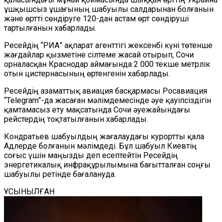
ұшқышсыз ұшағының шабуылы салдарынан болғанын
және өртті сөндіруге 120-дан астам өрт сөндіруші
тартылғанын хабарлады.
Ресейдің
“РИА”
ақпарат агенттігі жексенбі күні төтенше
жағдайлар қызметіне сілтеме жасай отырып, Сочи
орналасқан Краснодар
аймағында
2 000 текше метрлік
отын цистернасының өртенгенін хабарлады.
Ресейдің азаматтық авиация басқармасы Росавиация
“
Telegram
”
-да жасаған мәлімдемесінде
әуе қауіпсіздігін
қамтамасыз ету мақсатында Сочи әуежайындағы
рейстердің тоқтатылғанын
хабарлады
.
Кондратьев шабуылдың жағалаудағы курортты қала
Адлерде болғанын мәлімдеді. Бұл шабуыл Киевтің
соғыс үшін маңызды деп есептейтін Ресейдің
энергетикалық инфрақұрылымына бағытталған соңғы
шабуылы
ретінде бағалануда.
ҰСЫНЫЛҒАН