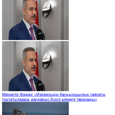
Министр Фидан: «Израильдің басқыншылық саясаты
тоқтатылмаса, дағдарыс бүкіл әлемге таралады»