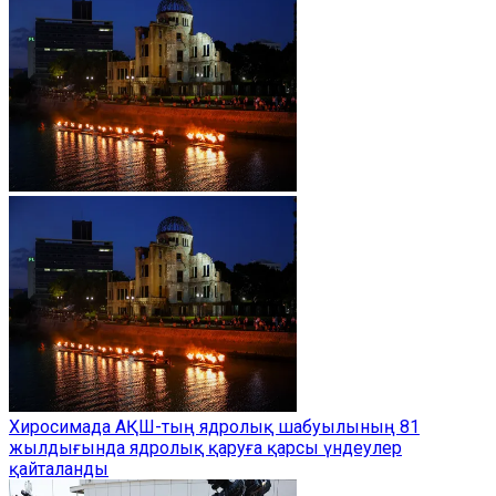
Хиросимада АҚШ-тың ядролық шабуылының 81
жылдығында ядролық қаруға қарсы үндеулер
қайталанды