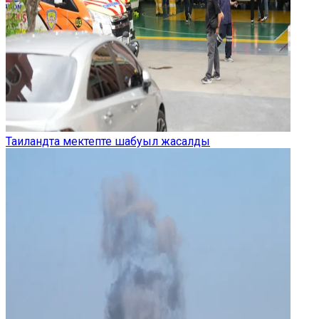
Таиландта мектепте шабуыл жасалды