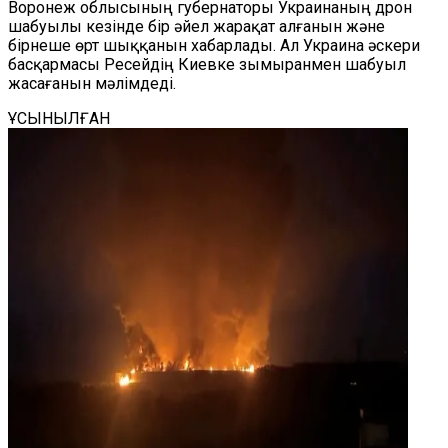
Воронеж облысының губернаторы Украинаның дрон
шабуылы кезінде бір әйел жарақат алғанын және
бірнеше өрт шыққанын хабарлады. Ал Украина әскери
басқармасы Ресейдің Киевке зымыранмен шабуыл
жасағанын мәлімдеді.
ҰСЫНЫЛҒАН