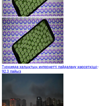
Түркияда халықтың интернетті пайдалану көрсеткіші ̶
92,3 пайыз