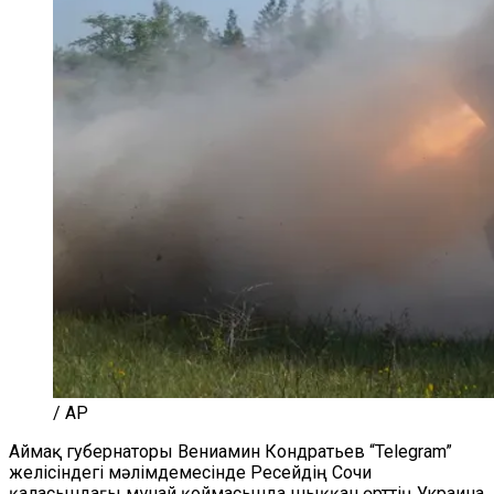
/ AP
Аймақ губернаторы Вениамин Кондратьев
“
Telegram
”
желісіндегі
мәлімдемесінде Ресейдің Сочи
қаласындағы мұнай қоймасында шыққан өрттің Украина