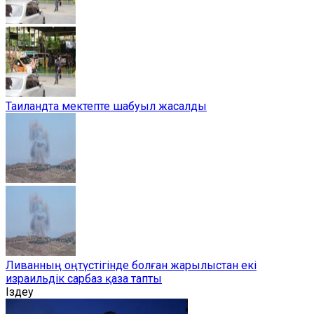
Таиландта мектепте шабуыл жасалды
Ливанның оңтүстігінде болған жарылыстан екі
израильдік сарбаз қаза тапты
Іздеу