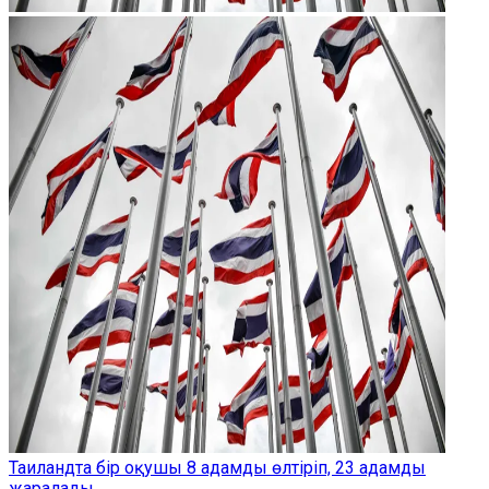
Таиландта бір оқушы 8 адамды өлтіріп, 23 адамды
жаралады