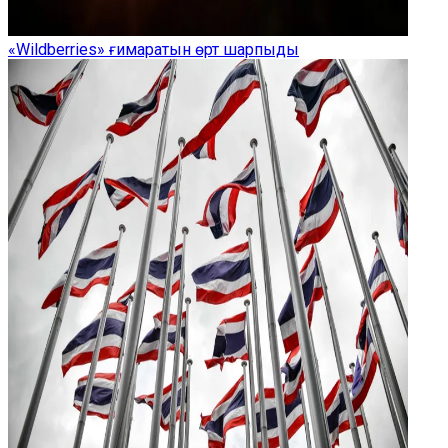
«Wildberries» ғимаратын өрт шарпыды