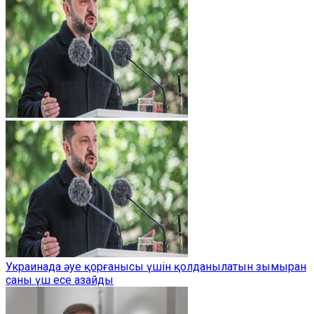
Украинада әуе қорғанысы үшін қолданылатын зымыран
саны үш есе азайды