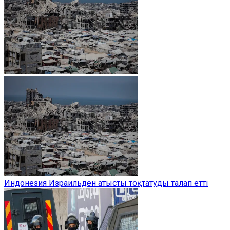
Индонезия Израильден атысты тоқтатуды талап етті