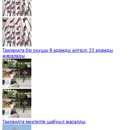
Таиландта бір оқушы 8 адамды өлтіріп, 23 адамды
жаралады
Таиландта мектепте шабуыл жасалды