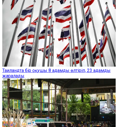
Таиландта бір оқушы 8 адамды өлтіріп, 23 адамды
жаралады