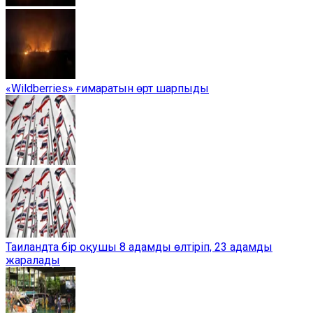
«Wildberries» ғимаратын өрт шарпыды
Таиландта бір оқушы 8 адамды өлтіріп, 23 адамды
жаралады