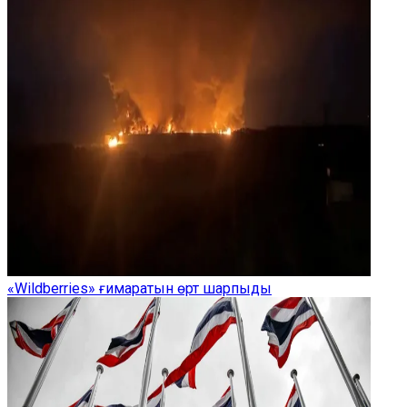
«Wildberries» ғимаратын өрт шарпыды