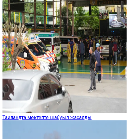
Таиландта мектепте шабуыл жасалды