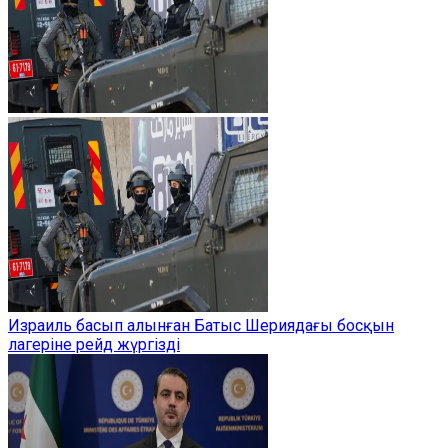
Израиль басып алынған Батыс Шериядағы босқын
лагеріне рейд жүргізді