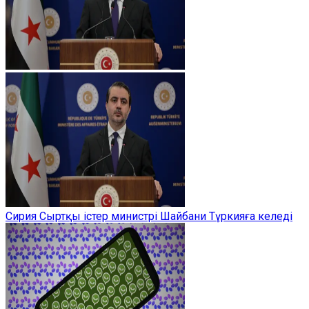
Сирия Сыртқы істер министрі Шайбани Түркияға келеді