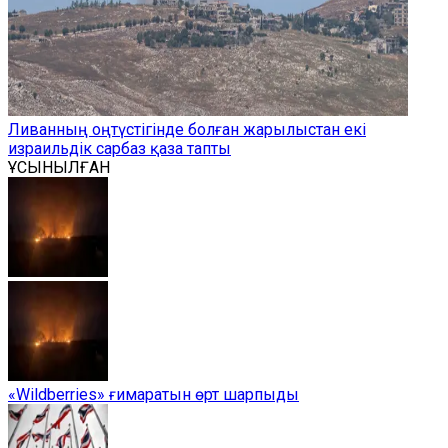
Ливанның оңтүстігінде болған жарылыстан екі
израильдік сарбаз қаза тапты
ҰСЫНЫЛҒАН
«Wildberries» ғимаратын өрт шарпыды