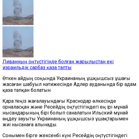
Ливанның оңтүстігінде болған жарылыстан екі
израильдік сарбаз қаза тапты
Өткен айдың соңында Украинаның ұшқышсыз ұшағы
жасаған шабуыл нәтижесінде Адлер ауданында бір адам
қаза тапқан
болатын
.
Қара теңіз жағалауындағы Краснодар өлкесінде
орналасқан және Ресейдің оңтүстігіндегі ең ірі мұнай
нысандарының бірі болып саналатын Ильский мұнай
өңдеу зауыты Украинаның ұшқышсыз ұшақтарымен
жиі нысанаға алынады.
Сонымен бірге ж
ексенбі күні
Ресейдің оңтүстігіндегі