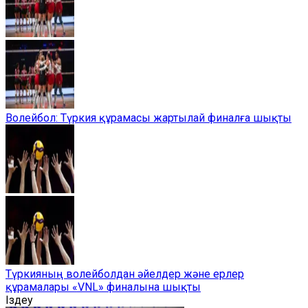
Волейбол: Түркия құрамасы жартылай финалға шықты
Түркияның волейболдан әйелдер және ерлер
құрамалары «VNL» финалына шықты
Іздеу