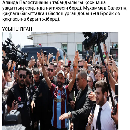
Алайда Палестинаның табандылығы қосымша
уақыттың соңында нәтижесін берді. Мұхаммед Салехтің
қақпаға бағытталған баспен ұрған добын Әл Брейк өз
қақпасына бұрып жіберді.
ҰСЫНЫЛҒАН