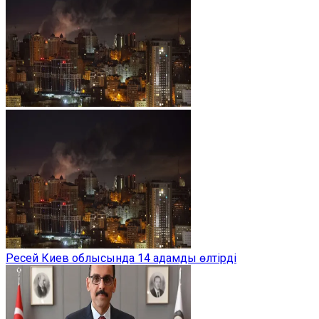
Ресей Киев облысында 14 адамды өлтірді