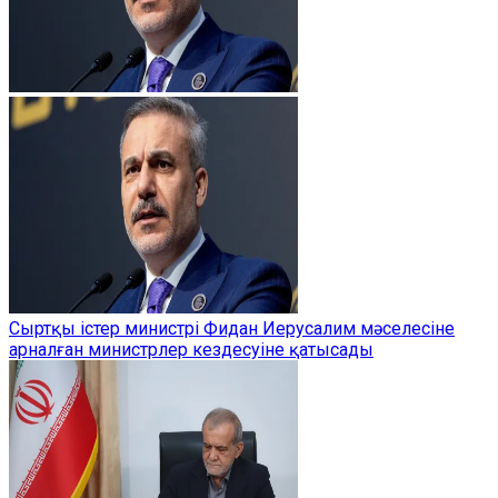
Сыртқы істер министрі Фидан Иерусалим мәселесіне
арналған министрлер кездесуіне қатысады