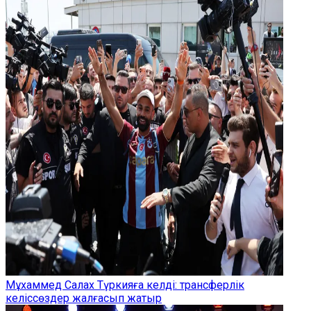
Мұхаммед Салах Түркияға келді: трансферлік
келіссөздер жалғасып жатыр