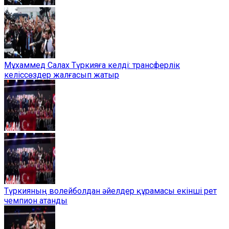
Мұхаммед Салах Түркияға келді: трансферлік
келіссөздер жалғасып жатыр
Түркияның волейболдан әйелдер құрамасы екінші рет
чемпион атанды