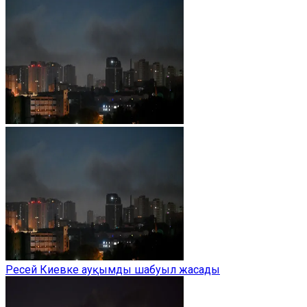
Ресей Киевке ауқымды шабуыл жасады