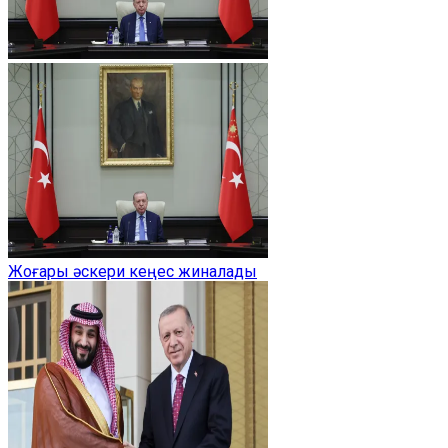
Жоғары әскери кеңес жиналады