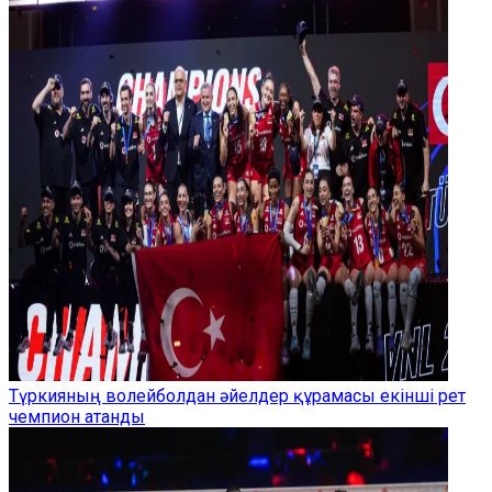
Түркияның волейболдан әйелдер құрамасы екінші рет
чемпион атанды