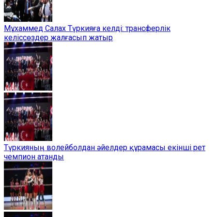
Мұхаммед Салах Түркияға келді: трансферлік
келіссөздер жалғасып жатыр
Түркияның волейболдан әйелдер құрамасы екінші рет
чемпион атанды