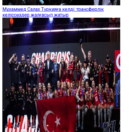
Мұхаммед Салах Түркияға келді: трансферлік
келіссөздер жалғасып жатыр