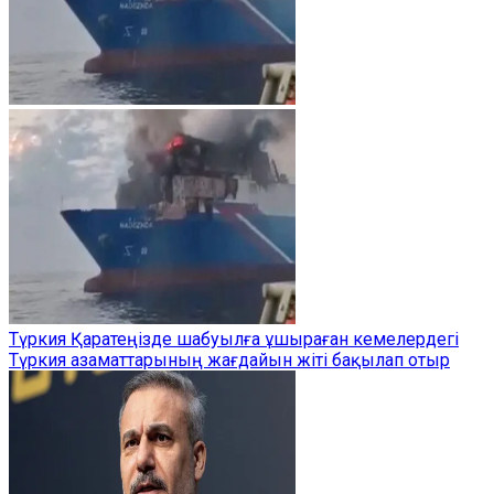
Түркия Қаратеңізде шабуылға ұшыраған кемелердегі
Түркия азаматтарының жағдайын жіті бақылап отыр