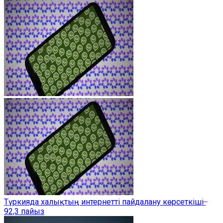
Түркияда халықтың интернетті пайдалану көрсеткіші ̶
92,3 пайыз