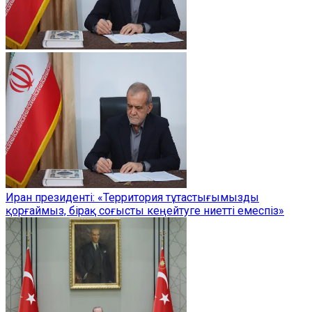
Иран президенті: «Территория тұтастығымызды
қорғаймыз, бірақ соғысты кеңейтуге ниетті емеспіз»