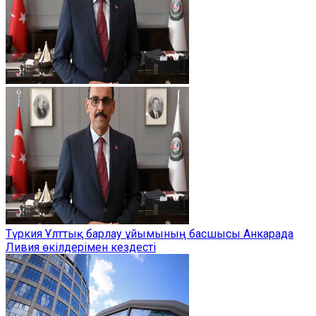
Түркия Ұлттық барлау ұйымының басшысы Анкарада
Ливия өкілдерімен кездесті