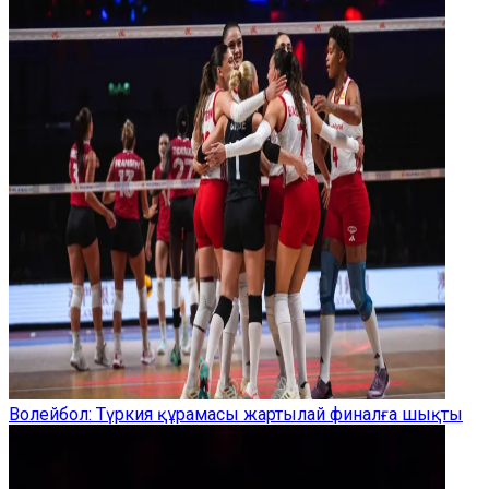
Волейбол: Түркия құрамасы жартылай финалға шықты