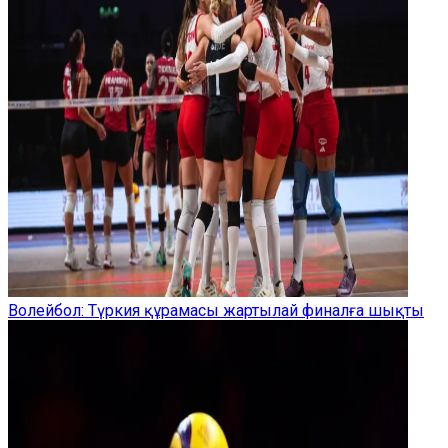
Волейбол: Түркия құрамасы жартылай финалға шықты