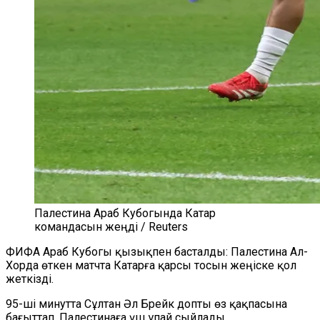
Палестина Араб Кубогында Катар
командасын жеңді / Reuters
ФИФА Араб Кубогы қызықпен басталды: Палестина Ал-
Хорда өткен матчта Катарға қарсы тосын жеңіске қол
жеткізді.
95-ші минутта Сұлтан Әл Брейк допты өз қақпасына
бағыттап, Палестинаға үш ұпай сыйлады.