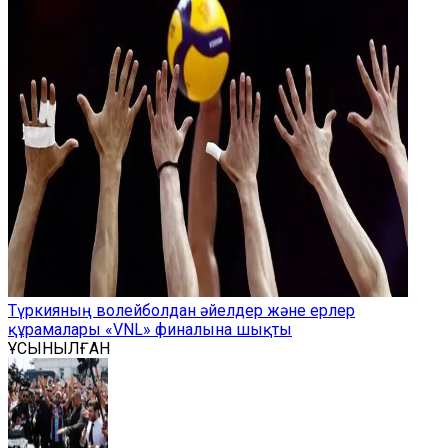
Түркияның волейболдан әйелдер және ерлер
құрамалары «VNL» финалына шықты
ҰСЫНЫЛҒАН