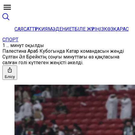
САЯСАТ
ТҮРКИЯ
МӘДЕНИЕТ
БІЛЕ ЖҮРІҢІЗ
КӨЗҚАРАС
СПОРТ
1 ... минут оқылды
Палестина Араб Кубогында Катар командасын жеңді
Сұлтан Әл Брейктің соңғы минуттағы өз қақпасына
салған голі күтпеген жеңісті әкелді.
Бөлісу