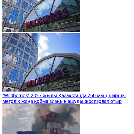
"Wildberries" 2027 жылы Қазақстанда 260 мың шаршы
метрлік жаңа қойма алаңын ашуды жоспарлап отыр