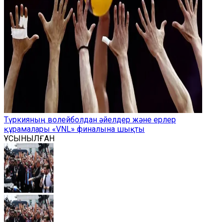
Түркияның волейболдан әйелдер және ерлер
құрамалары «VNL» финалына шықты
ҰСЫНЫЛҒАН