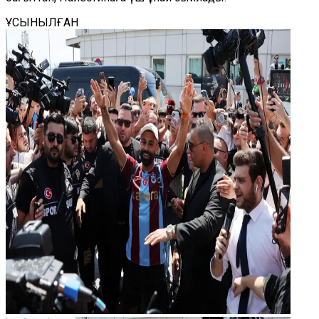
ҰСЫНЫЛҒАН