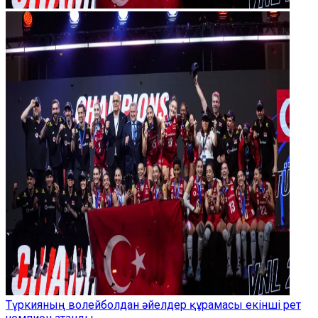
Түркияның волейболдан әйелдер құрамасы екінші рет