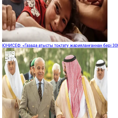
ЮНИСЕФ: «Газада атысты тоқтату жарияланғаннан бері 300