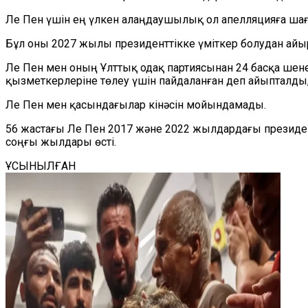
Ле Пен үшін ең үлкен алаңдаушылық ол апелляцияға шағ
Бұл оны 2027 жылы президенттікке үміткер болудан айыр
Ле Пен мен оның Ұлттық одақ партиясынан 24 басқа шен
қызметкерлеріне төлеу үшін пайдаланған деп айыпталды,
Ле Пен мен қасындағылар кінәсін мойындамады.
56 жастағы Ле Пен 2017 және 2022 жылдардағы президен
соңғы жылдары өсті.
ҰСЫНЫЛҒАН