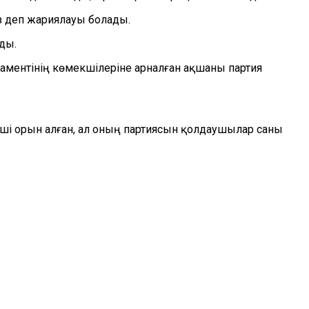
з деп жариялауы болады.
ды.
аментінің көмекшілеріне арналған ақшаны партия
ші орын алған, ал оның партиясын қолдаушылар саны