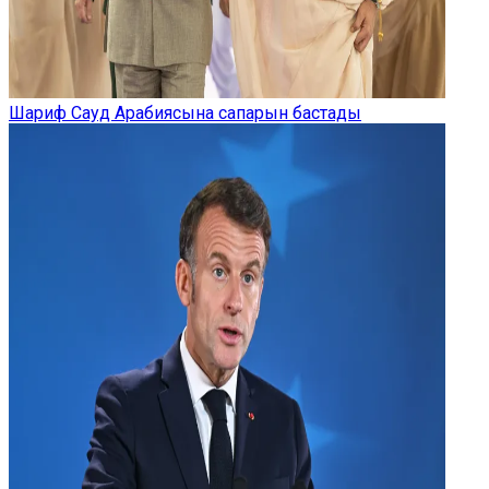
Шариф Сауд Арабиясына сапарын бастады