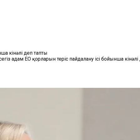
а кінәлі деп тапты
гіз адам ЕО қорларын теріс пайдалану ісі бойынша кінәлі