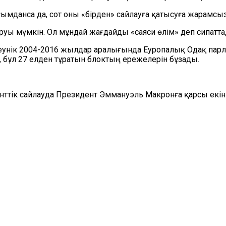
ымданса да, сот оны «бірден» сайлауға қатысуға жарамсы
уы мүмкін. Ол мұндай жағдайды «саяси өлім» деп сипатта
еунік 2004-2016 жылдар аралығында Еуропалық Одақ парл
 бұл 27 елден тұратын блоктың ережелерін бұзады.
ттік сайлауда Президент Эммануэль Макронға қарсы екін