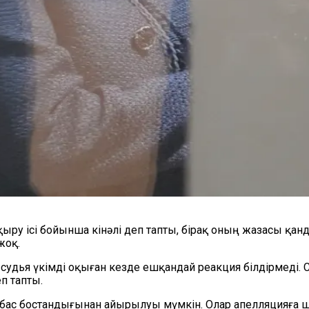
қыру ісі бойынша кінәлі деп тапты, бірақ оның жазасы 
жоқ.
удья үкімді оқыған кезде ешқандай реакция білдірмеді. 
п тапты.
бас бостандығынан айырылуы мүмкін. Олар апелляцияға ша