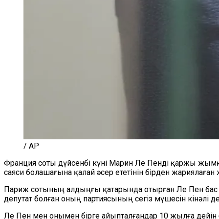
/ AP
Франция соты дүйсенбі күні Марин Ле Пенді қаржы жым
саяси болашағына қалай әсер ететінін бірден жариялаған 
Париж сотының алдыңғы қатарында отырған Ле Пен бас с
депутат болған оның партиясының сегіз мүшесін кінәлі де
Ле Пен мен онымен бірге айыпталғандар 10 жылға дейін 