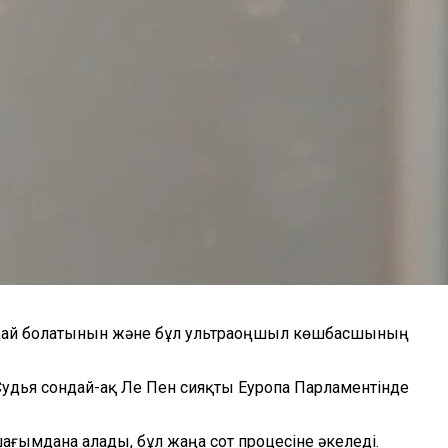
қандай болатынын және бұл ультраоңшыл көшбасшының
Судья сондай-ақ Ле Пен сияқты Еуропа Парламентінде
ғымдана алады, бұл жаңа сот процесіне әкеледі.