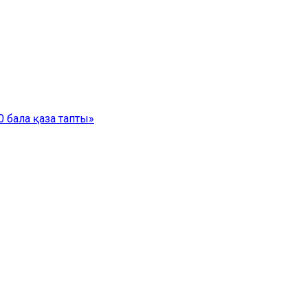
 бала қаза тапты»