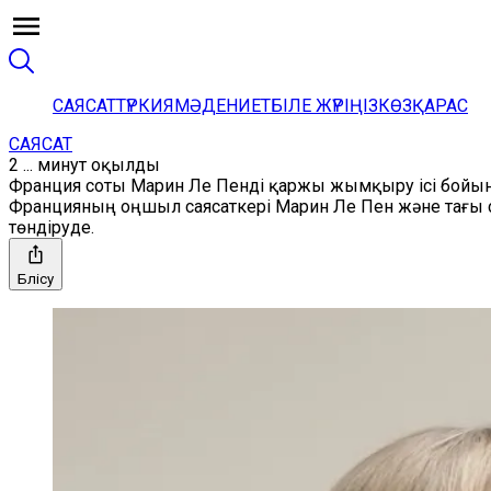
САЯСАТ
ТҮРКИЯ
МӘДЕНИЕТ
БІЛЕ ЖҮРІҢІЗ
КӨЗҚАРАС
САЯСАТ
2 ... минут оқылды
Франция соты Марин Ле Пенді қаржы жымқыру ісі бойынш
Францияның оңшыл саясаткері Марин Ле Пен және тағы се
төндіруде.
Бөлісу