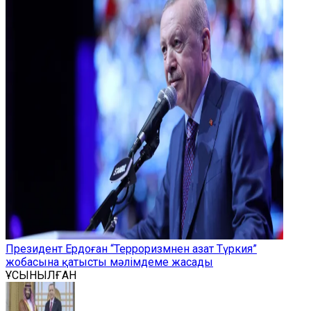
Президент Ердоған “Терроризмнен азат Түркия”
жобасына қатысты мәлімдеме жасады
ҰСЫНЫЛҒАН