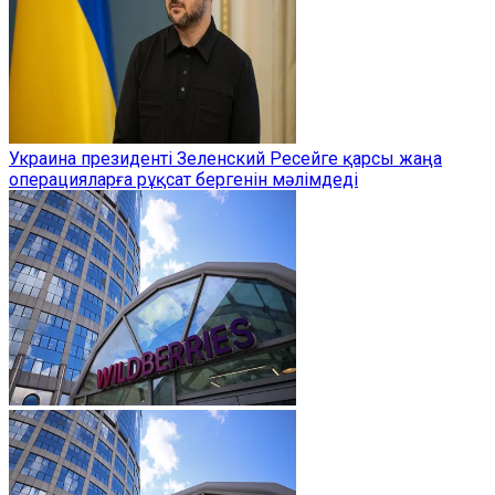
Украина президенті Зеленский Ресейге қарсы жаңа
операцияларға рұқсат бергенін мәлімдеді