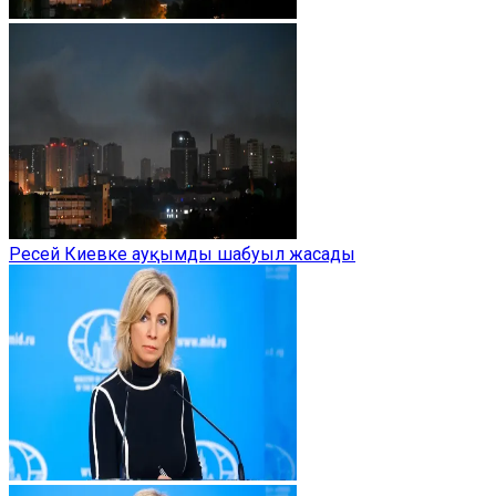
Ресей Киевке ауқымды шабуыл жасады