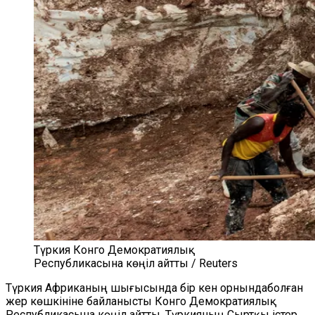
Түркия Конго Демократиялық
Республикасына көңіл айтты / Reuters
Түркия Африканың шығысында бір кен орнындаболған
жер көшкініне байланысты Конго Демократиялық
Республикасына көңіл айтты. Түркияның Сыртқы істер