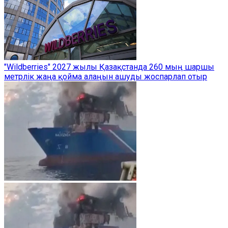
"Wildberries" 2027 жылы Қазақстанда 260 мың шаршы
метрлік жаңа қойма алаңын ашуды жоспарлап отыр