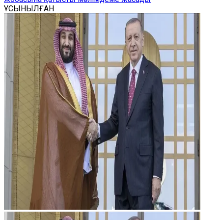
ҰСЫНЫЛҒАН