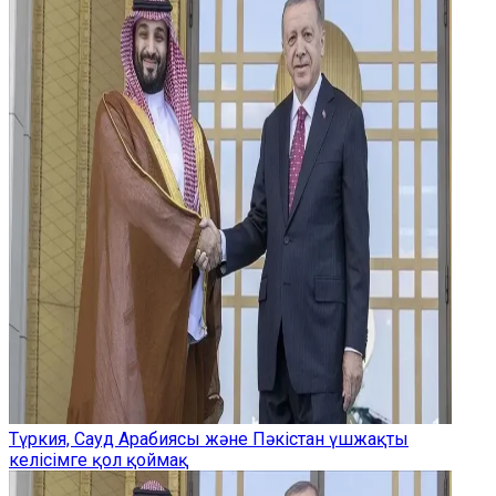
Түркия, Сауд Арабиясы және Пәкістан үшжақты
келісімге қол қоймақ