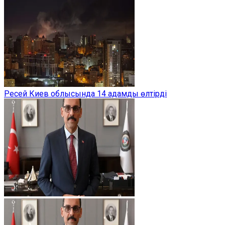
Ресей Киев облысында 14 адамды өлтірді