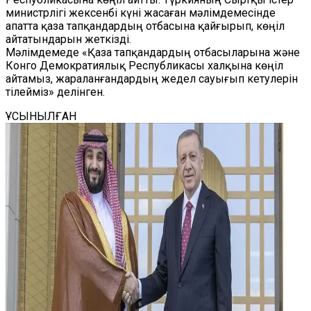
министрлігі жексенбі күні жасаған мәлімдемесінде
апатта қаза тапқандардың отбасына қайғырып, көңіл
айтатындарын жеткізді.
Мәлімдемеде «Қаза тапқандардың отбасыларына және
Конго Демократиялық Республикасы халқына көңіл
айтамыз, жараланғандардың жедел сауығып кетулерін
тілейміз» делінген.
ҰСЫНЫЛҒАН