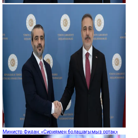
Министр Фидан: «Сириямен болашағымыз ортақ»