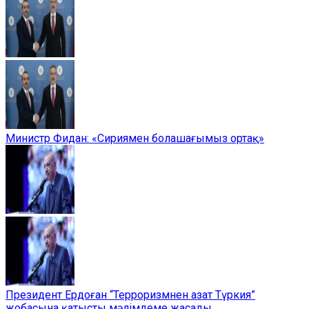
Министр Фидан: «Сириямен болашағымыз ортақ»
Президент Ердоған “Терроризмнен азат Түркия”
жобасына қатысты мәлімдеме жасады