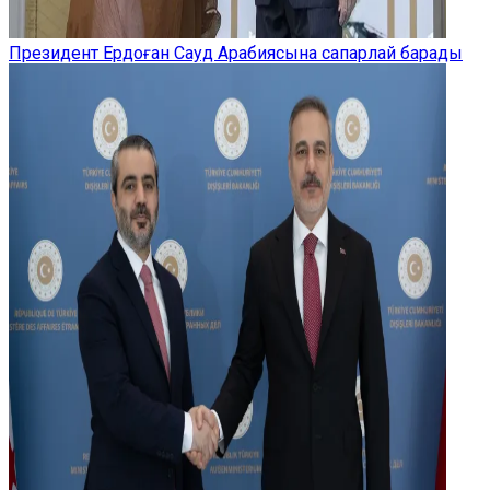
Президент Ердоған Сауд Арабиясына сапарлай барады