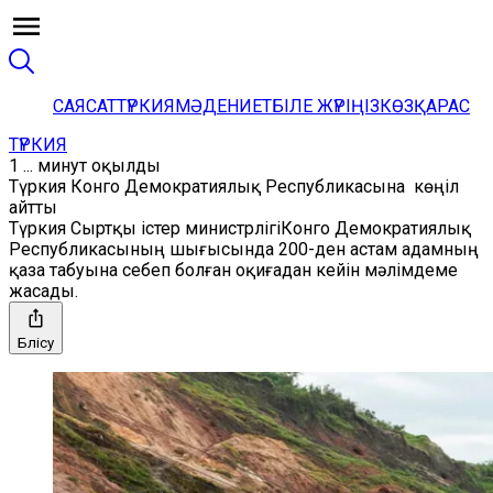
САЯСАТ
ТҮРКИЯ
МӘДЕНИЕТ
БІЛЕ ЖҮРІҢІЗ
КӨЗҚАРАС
ТҮРКИЯ
1 ... минут оқылды
Түркия Конго Демократиялық Республикасына көңіл
айтты
Түркия Сыртқы істер министрлігіКонго Демократиялық
Республикасының шығысында 200-ден астам адамның
қаза табуына себеп болған оқиғадан кейін мәлімдеме
жасады.
Бөлісу