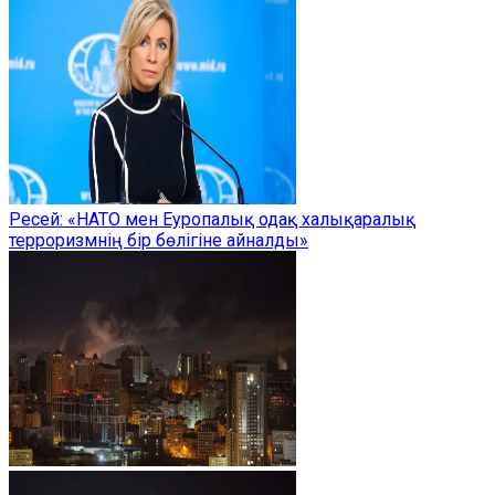
Ресей: «НАТО мен Еуропалық одақ халықаралық
терроризмнің бір бөлігіне айналды»