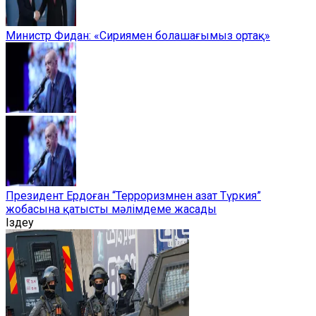
Министр Фидан: «Сириямен болашағымыз ортақ»
Президент Ердоған “Терроризмнен азат Түркия”
жобасына қатысты мәлімдеме жасады
Іздеу