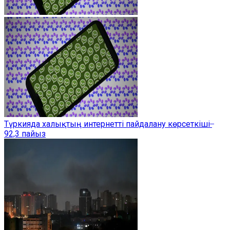
Түркияда халықтың интернетті пайдалану көрсеткіші ̶
92,3 пайыз