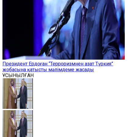
Президент Ердоған “Терроризмнен азат Түркия”
жобасына қатысты мәлімдеме жасады
ҰСЫНЫЛҒАН