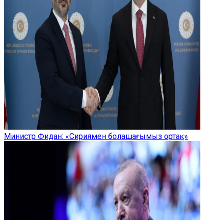
Министр Фидан: «Сириямен болашағымыз ортақ»