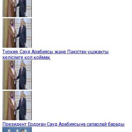
Түркия, Сауд Арабиясы және Пәкістан үшжақты
келісімге қол қоймақ
Президент Ердоған Сауд Арабиясына сапарлай барады