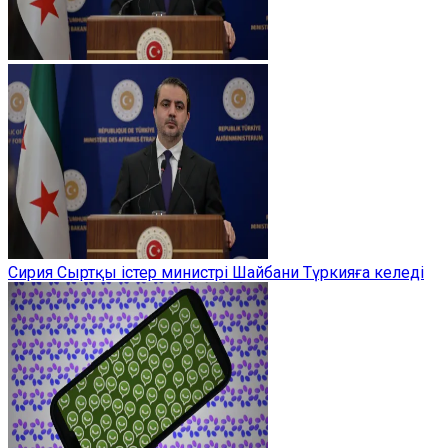
Сирия Сыртқы істер министрі Шайбани Түркияға келеді