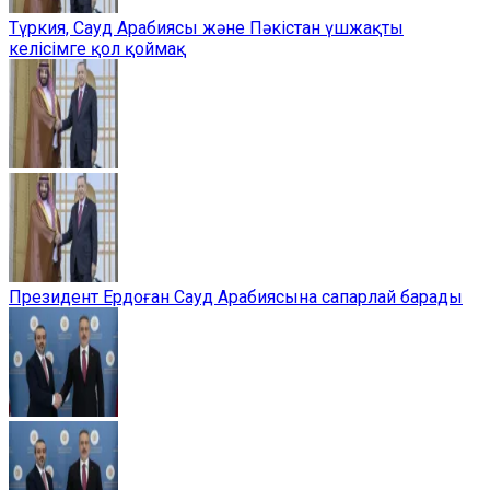
Түркия, Сауд Арабиясы және Пәкістан үшжақты
келісімге қол қоймақ
Президент Ердоған Сауд Арабиясына сапарлай барады