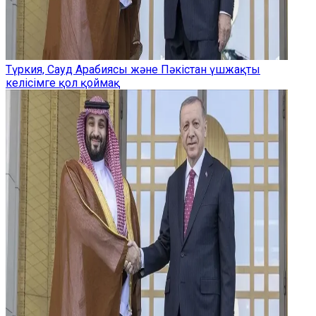
Түркия, Сауд Арабиясы және Пәкістан үшжақты
келісімге қол қоймақ