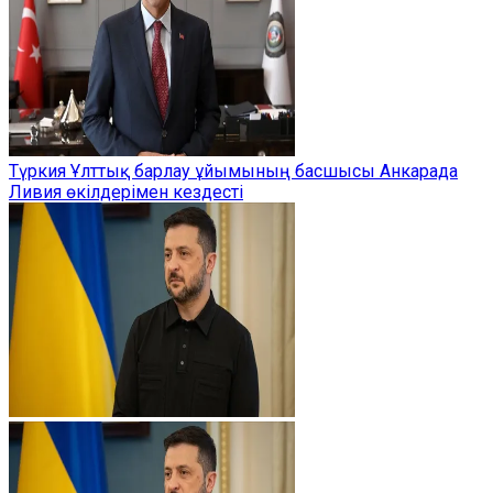
Түркия Ұлттық барлау ұйымының басшысы Анкарада
Ливия өкілдерімен кездесті