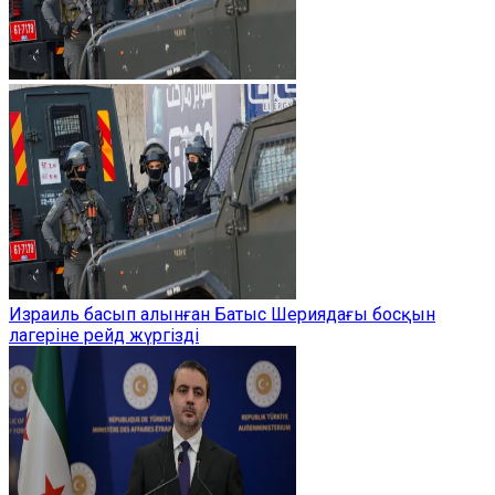
Израиль басып алынған Батыс Шериядағы босқын
лагеріне рейд жүргізді