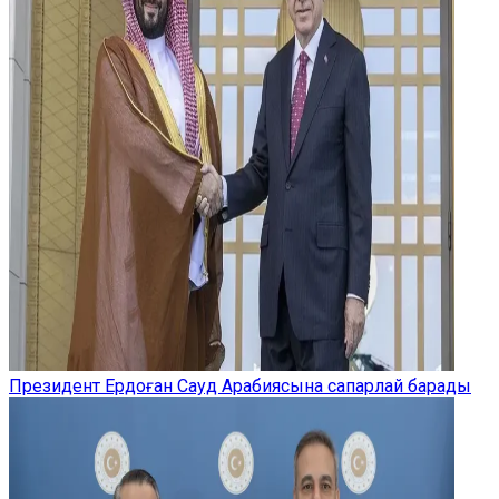
Президент Ердоған Сауд Арабиясына сапарлай барады