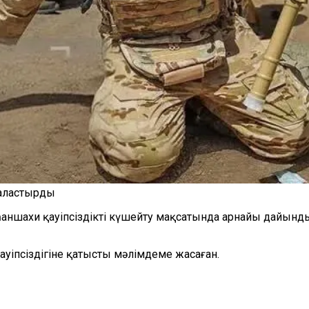
наластырды
аншахи қауіпсіздікті күшейту мақсатында арнайы дайынд
ауіпсіздігіне қатысты мәлімдеме жасаған.