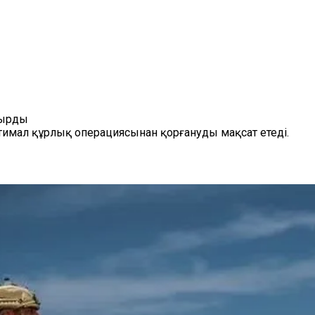
тырды
қтимал құрлық операциясынан қорғануды мақсат етеді.