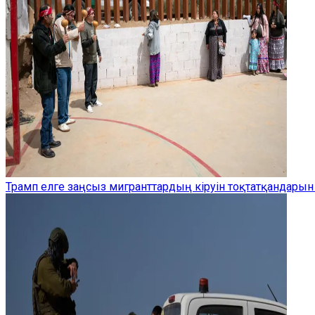
Трамп елге заңсыз мигранттардың кіруін тоқтатқандарын 