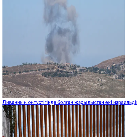
Ливанның оңтүстігінде болған жарылыстан екі израильдік