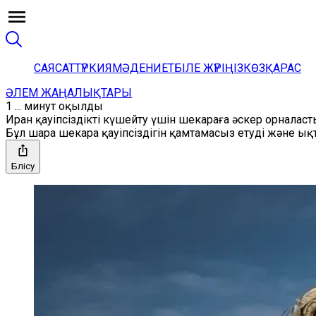
САЯСАТ
ТҮРКИЯ
МӘДЕНИЕТ
БІЛЕ ЖҮРІҢІЗ
КӨЗҚАРАС
ӘЛЕМ ЖАҢАЛЫҚТАРЫ
1 ... минут оқылды
Иран қауіпсіздікті күшейту үшін шекараға әскер орналас
Бұл шара шекара қауіпсіздігін қамтамасыз етуді және ы
Бөлісу