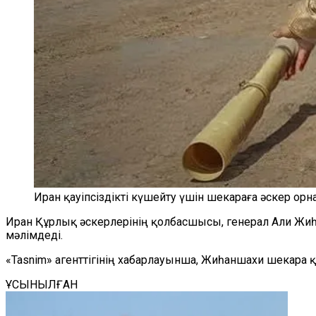
Иран қауіпсіздікті күшейту үшін шекараға әскер ор
Иран Құрлық әскерлерінің қолбасшысы, генерал Али Жиһ
мәлімдеді.
«Tasnim» агенттігінің хабарлауынша, Жиһаншахи шекара қ
ҰСЫНЫЛҒАН