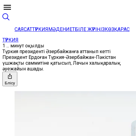
САЯСАТ
ТҮРКИЯ
МӘДЕНИЕТ
БІЛЕ ЖҮРІҢІЗ
КӨЗҚАРАС
ТҮРКИЯ
1 ... минут оқылды
Түркия президенті Әзербайжанға аттанып кетті
Президент Ердоған Түркия-Әзербайжан-Пәкістан
үшжақты саммитіне қатысып, Лачын халықаралық
әуежайын ашады.
Бөлісу