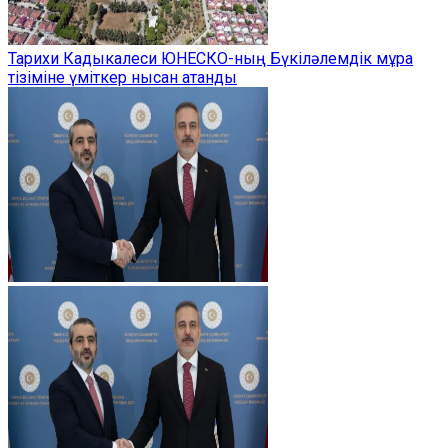
Тарихи Кадыкалеси ЮНЕСКО-ның Бүкіләлемдік мұра
тізіміне үміткер нысан атанды