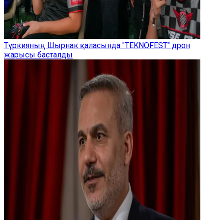
Түркияның Шырнак қаласында "TEKNOFEST" дрон
жарысы басталды