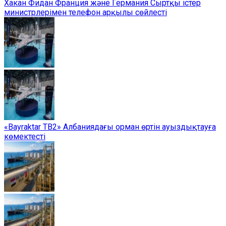
Хакан Фидан Франция және Германия Сыртқы істер
министрлерімен телефон арқылы сөйлесті
«Bayraktar TB2» Албаниядағы орман өртін ауыздықтауға
көмектесті