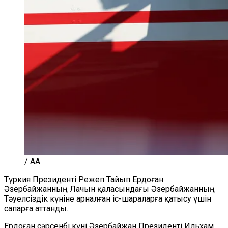
/ AA
Түркия Президенті Режеп Тайып Ердоған
Әзербайжанның Лачын қаласындағы Әзербайжанның
Тәуелсіздік күніне арналған іс-шараларға қатысу үшін
сапарға аттанды.
Ердоған сәрсенбі күні Әзербайжан Президенті Ильхам