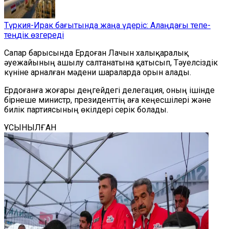
Түркия-Ирак бағытында жаңа үдеріс: Алаңдағы тепе-
теңдік өзгереді
Сапар барысында Ердоған Лачын халықаралық
әуежайының ашылу салтанатына қатысып, Тәуелсіздік
күніне арналған мәдени шараларда орын алады.
Ердоғанға жоғары деңгейдегі делегация, оның ішінде
бірнеше министр, президенттің аға кеңесшілері және
билік партиясының өкілдері серік болады.
ҰСЫНЫЛҒАН