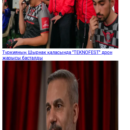
Түркияның Шырнак қаласында "TEKNOFEST" дрон
жарысы басталды