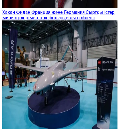
Хакан Фидан Франция және Германия Сыртқы істер
министрлерімен телефон арқылы сөйлесті