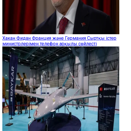
Хакан Фидан Франция және Германия Сыртқы істер
министрлерімен телефон арқылы сөйлесті