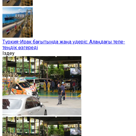
Түркия-Ирак бағытында жаңа үдеріс: Алаңдағы тепе-
теңдік өзгереді
Іздеу