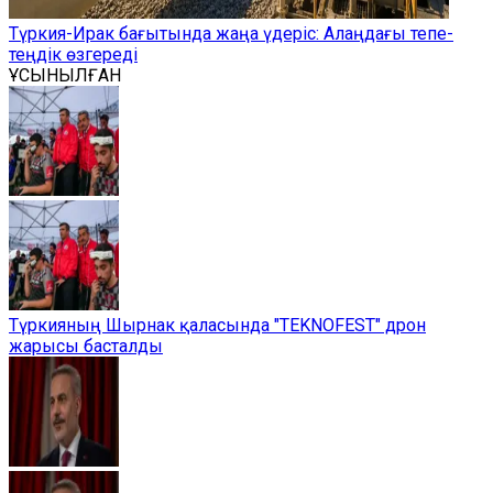
Түркия-Ирак бағытында жаңа үдеріс: Алаңдағы тепе-
теңдік өзгереді
ҰСЫНЫЛҒАН
Түркияның Шырнак қаласында "TEKNOFEST" дрон
жарысы басталды