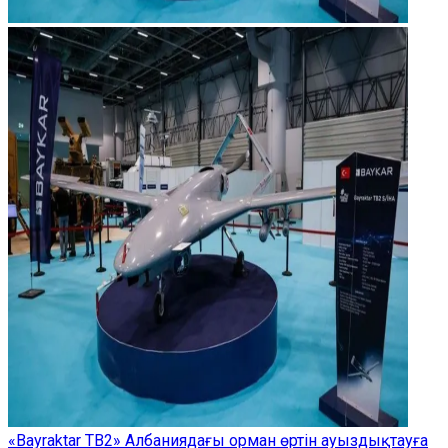
«Bayraktar TB2» Албаниядағы орман өртін ауыздықтауға