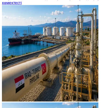
көмектесті