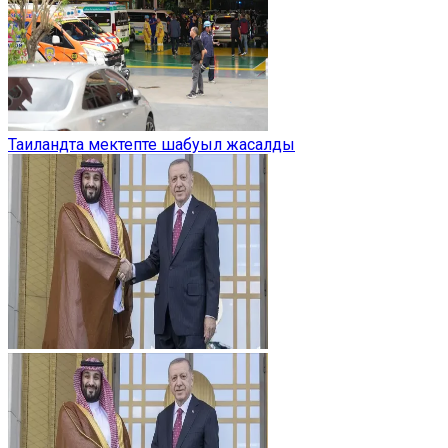
Таиландта мектепте шабуыл жасалды