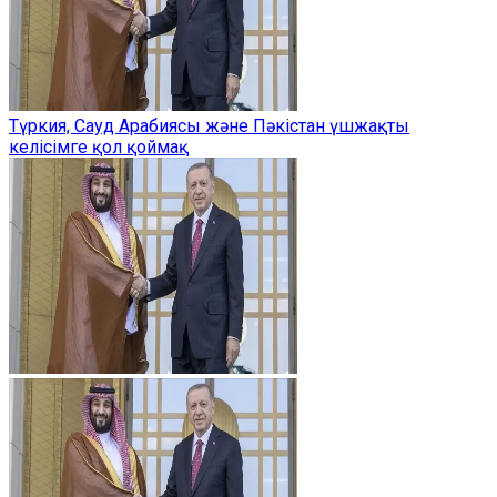
Түркия, Сауд Арабиясы және Пәкістан үшжақты
келісімге қол қоймақ