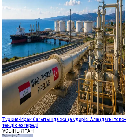
Түркия-Ирак бағытында жаңа үдеріс: Алаңдағы тепе-
теңдік өзгереді
ҰСЫНЫЛҒАН