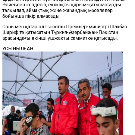
Әлиевпен кездесіп, екіжақты қарым-қатынастарды
талқылап, аймақтық және жаһандық мәселелер
бойынша пікір алмасады.
Сонымен қатар ол Пәкістан Премьер-министрі Шахбаз
Шариф те қатысатын Түркия-Әзербайжан-Пәкістан
арасындағы екінші үшжақты саммитке қатысады.
ҰСЫНЫЛҒАН