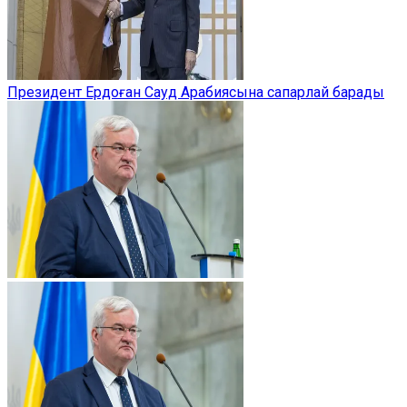
Президент Ердоған Сауд Арабиясына сапарлай барады