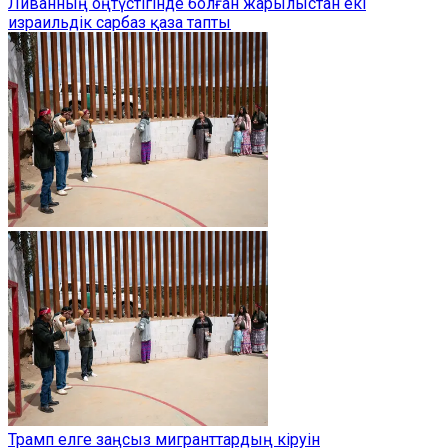
Ливанның оңтүстігінде болған жарылыстан екі
израильдік сарбаз қаза тапты
Трамп елге заңсыз мигранттардың кіруін