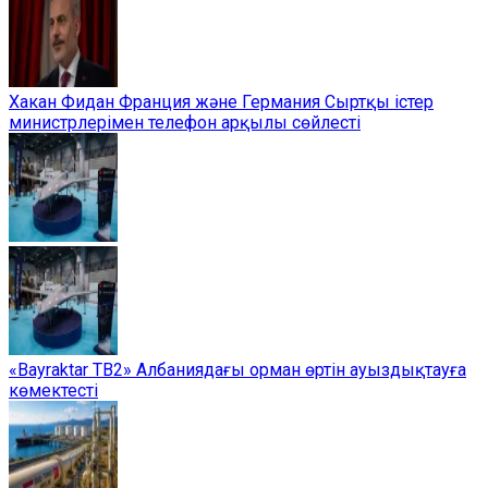
Хакан Фидан Франция және Германия Сыртқы істер
министрлерімен телефон арқылы сөйлесті
«Bayraktar TB2» Албаниядағы орман өртін ауыздықтауға
көмектесті