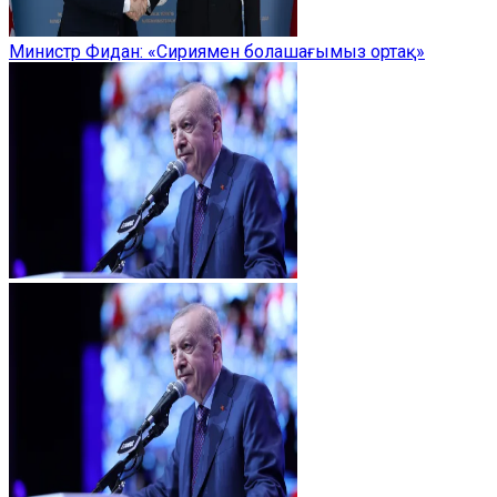
Министр Фидан: «Сириямен болашағымыз ортақ»