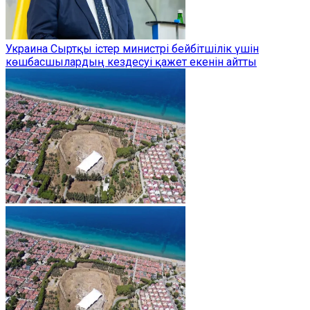
Украина Сыртқы істер министрі бейбітшілік үшін
көшбасшылардың кездесуі қажет екенін айтты