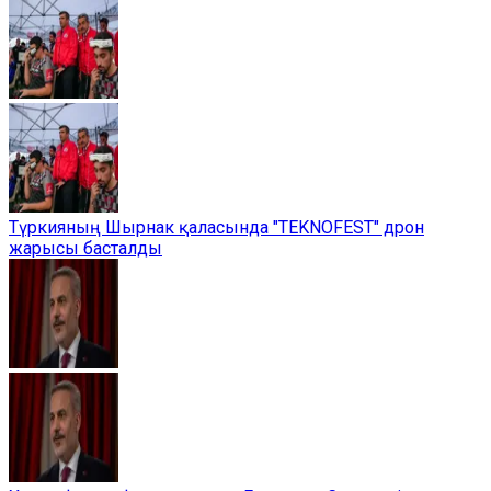
Түркияның Шырнак қаласында "TEKNOFEST" дрон
жарысы басталды