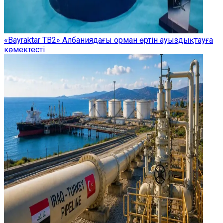
«Bayraktar TB2» Албаниядағы орман өртін ауыздықтауға
көмектесті