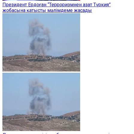
Президент Ердоған “Терроризмнен азат Түркия”
жобасына қатысты мәлімдеме жасады