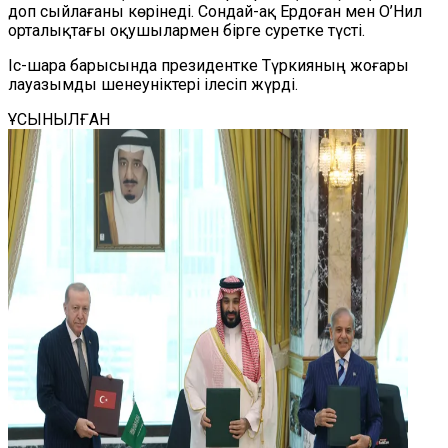
доп сыйлағаны көрінеді. Сондай-ақ Ердоған мен О’Нил
орталықтағы оқушылармен бірге суретке түсті.
Іс-шара барысында президентке Түркияның жоғары
лауазымды шенеуніктері ілесіп жүрді.
ҰСЫНЫЛҒАН