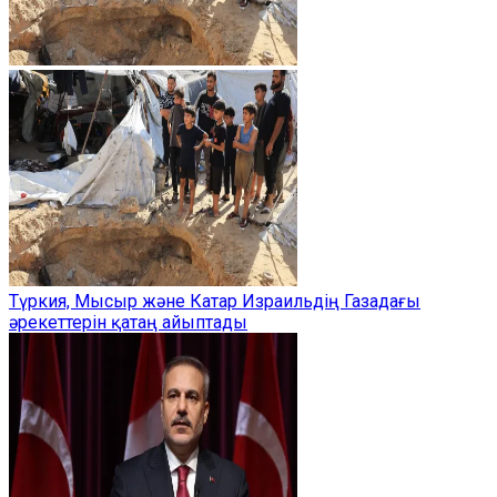
Түркия, Мысыр және Катар Израильдің Газадағы
әрекеттерін қатаң айыптады