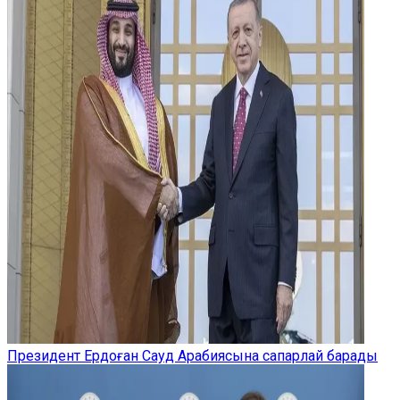
Президент Ердоған Сауд Арабиясына сапарлай барады