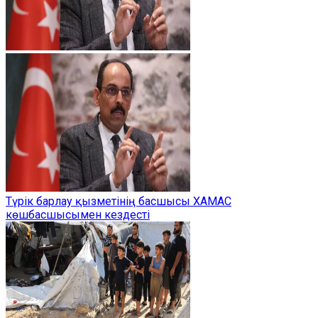
Түрік барлау қызметінің басшысы ХАМАС
көшбасшысымен кездесті