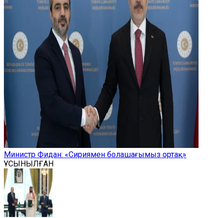
Министр Фидан: «Сириямен болашағымыз ортақ»
ҰСЫНЫЛҒАН