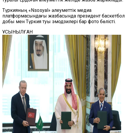
Түркияның «Nsosyal» әлеуметтік медиа
платформасындағы жазбасында президент баскетбол
добы мен Түркия туы эмодзилері бар фото бөлісті.
ҰСЫНЫЛҒАН