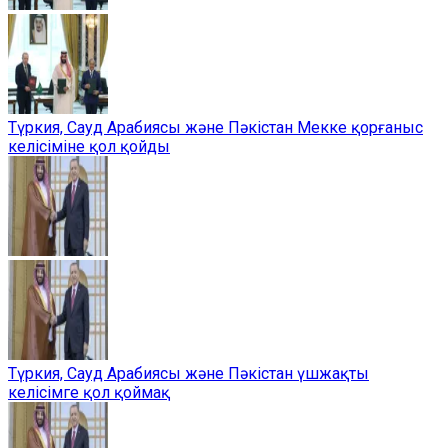
Түркия, Сауд Арабиясы және Пәкістан Мекке қорғаныс
келісіміне қол қойды
Түркия, Сауд Арабиясы және Пәкістан үшжақты
келісімге қол қоймақ