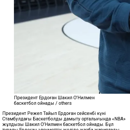
Президент Ердоған Шакил О’Нилмен
баскетбол ойнады / others
Президент Режеп Тайып Ердоған сейсенбі күні
Cтамбулдағы Баскетболды дамыту орталығында «NBA»
жұлдызы Шакил О’Нилмен баскетбол ойнады. Бұл
туралы Ердоған әлеуметтік желіде жазба жариялады.