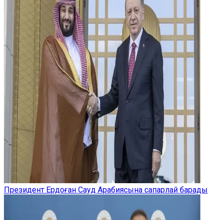
Президент Ердоған Сауд Арабиясына сапарлай барады