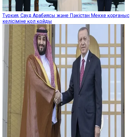
Түркия, Сауд Арабиясы және Пәкістан Мекке қорғаныс
келісіміне қол қойды