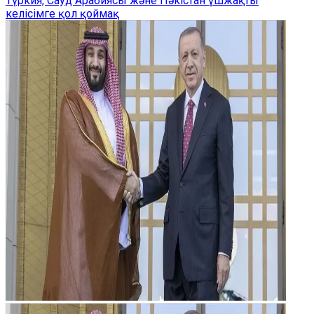
Түркия, Сауд Арабиясы және Пәкістан үшжақты
келісімге қол қоймақ