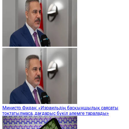
Министр Фидан: «Израильдің басқыншылық саясаты
тоқтатылмаса, дағдарыс бүкіл әлемге таралады»