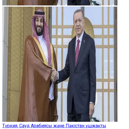
Түркия, Сауд Арабиясы және Пәкістан үшжақты