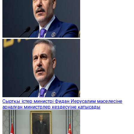
Сыртқы істер министрі Фидан Иерусалим мәселесіне
арналған министрлер кездесуіне қатысады