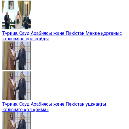
Түркия, Сауд Арабиясы және Пәкістан Мекке қорғаныс
келісіміне қол қойды
Түркия, Сауд Арабиясы және Пәкістан үшжақты
келісімге қол қоймақ