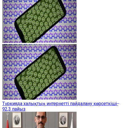
Түркияда халықтың интернетті пайдалану көрсеткіші ̶
92,3 пайыз