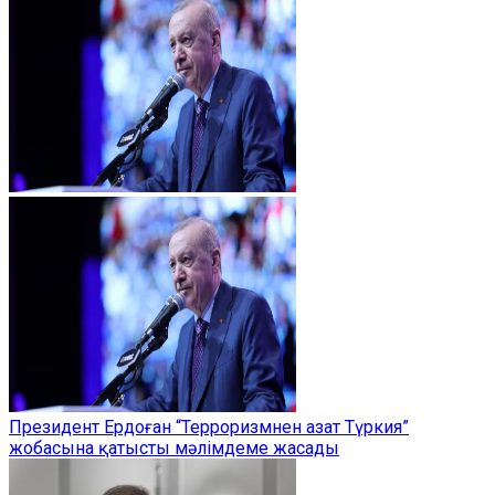
Президент Ердоған “Терроризмнен азат Түркия”
жобасына қатысты мәлімдеме жасады