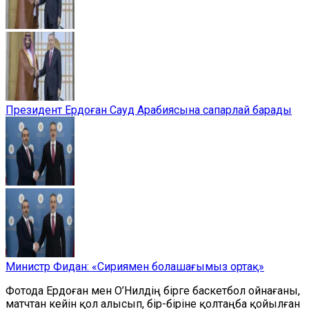
Президент Ердоған Сауд Арабиясына сапарлай барады
Министр Фидан: «Сириямен болашағымыз ортақ»
Фотода Ердоған мен О’Нилдің бірге баскетбол ойнағаны,
матчтан кейін қол алысып, бір-біріне қолтаңба қойылған