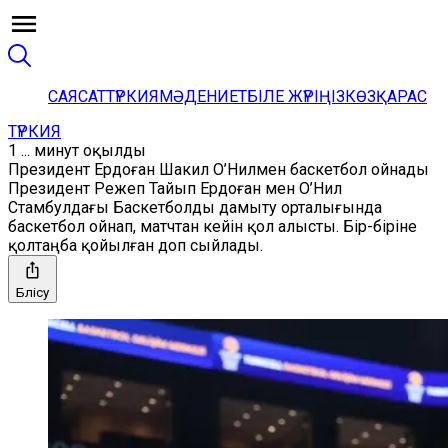
САЯСАТ
ТҮРКИЯ
МӘДЕНИЕТ
БІЛЕ ЖҮРІҢІЗ
КӨЗҚАРАС
ТҮРКИЯ
1 ... минут оқылды
Президент Ердоған Шакил О’Нилмен баскетбол ойнады
Президент Режеп Тайып Ердоған мен О’Нил
Стамбулдағы Баскетболды дамыту орталығында
баскетбол ойнап, матчтан кейін қол алысты. Бір-біріне
қолтаңба қойылған доп сыйлады.
Бөлісу