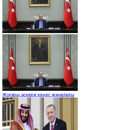
Жоғары әскери кеңес жиналады