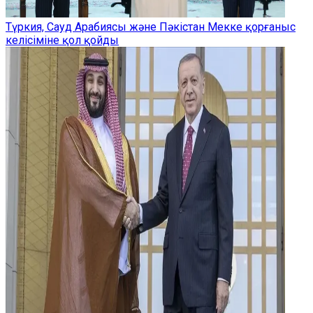
Түркия, Сауд Арабиясы және Пәкістан Мекке қорғаныс
келісіміне қол қойды