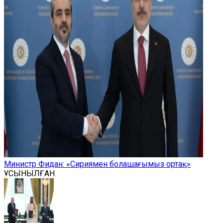
Министр Фидан: «Сириямен болашағымыз ортақ»
ҰСЫНЫЛҒАН