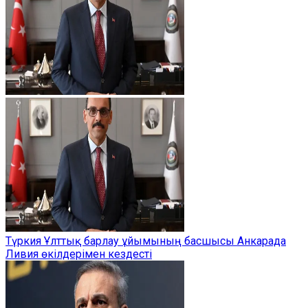
Түркия Ұлттық барлау ұйымының басшысы Анкарада
Ливия өкілдерімен кездесті