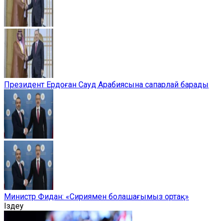
Президент Ердоған Сауд Арабиясына сапарлай барады
Министр Фидан: «Сириямен болашағымыз ортақ»
Іздеу