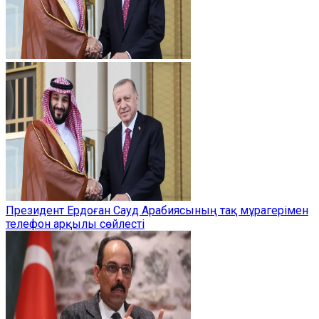
Президент Ердоған Сауд Арабиясының тақ мұрагерімен
телефон арқылы сөйлесті