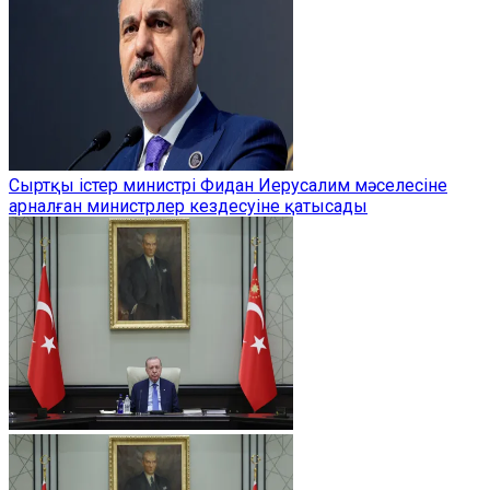
Сыртқы істер министрі Фидан Иерусалим мәселесіне
арналған министрлер кездесуіне қатысады