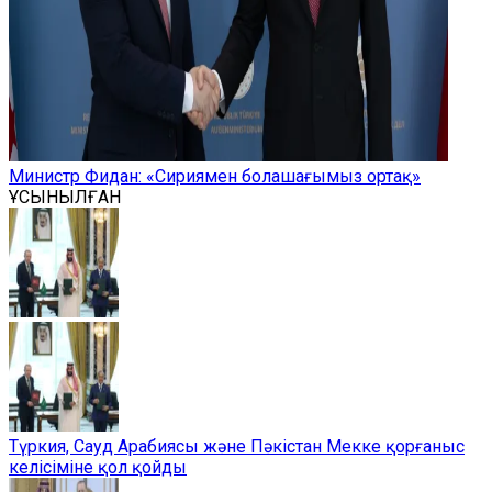
Министр Фидан: «Сириямен болашағымыз ортақ»
ҰСЫНЫЛҒАН
Түркия, Сауд Арабиясы және Пәкістан Мекке қорғаныс
келісіміне қол қойды