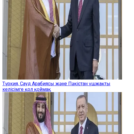
Түркия, Сауд Арабиясы және Пәкістан үшжақты
келісімге қол қоймақ