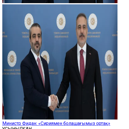
Министр Фидан: «Сириямен болашағымыз ортақ»
ҰСЫНЫЛҒАН