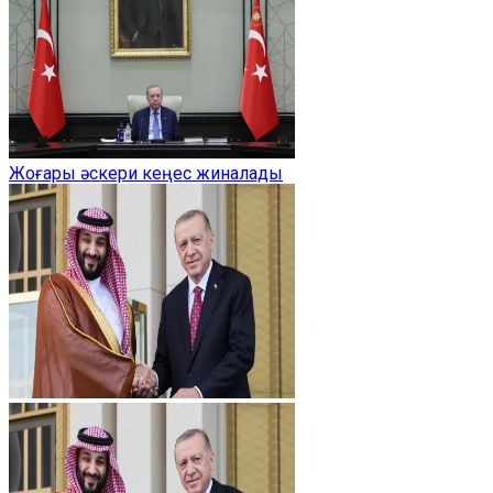
Жоғары әскери кеңес жиналады