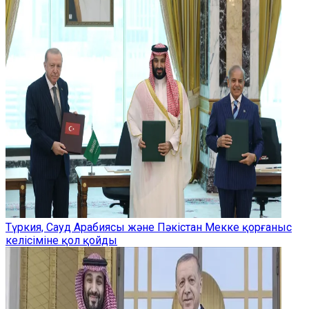
Түркия, Сауд Арабиясы және Пәкістан Мекке қорғаныс
келісіміне қол қойды