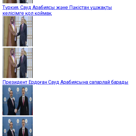
Түркия, Сауд Арабиясы және Пәкістан үшжақты
келісімге қол қоймақ
Президент Ердоған Сауд Арабиясына сапарлай барады