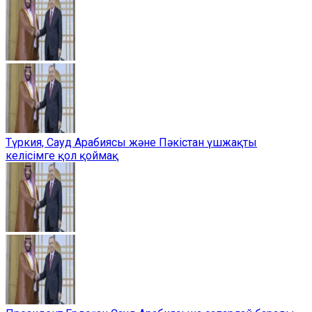
Түркия, Сауд Арабиясы және Пәкістан үшжақты
келісімге қол қоймақ