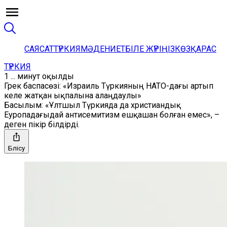
САЯСАТ
ТҮРКИЯ
МӘДЕНИЕТ
БІЛЕ ЖҮРІҢІЗ
КӨЗҚАРАС
ТҮРКИЯ
1 ... минут оқылды
Грек баспасөзі: «Израиль Түркияның НАТО-дағы артып
келе жатқан ықпалына алаңдаулы»
Басылым: «Ұлтшыл Түркияда да христиандық
Еуропадағыдай антисемитизм ешқашан болған емес», –
деген пікір білдірді.
Бөлісу