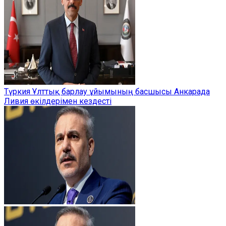
Түркия Ұлттық барлау ұйымының басшысы Анкарада
Ливия өкілдерімен кездесті