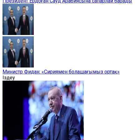
Президент Ердоған Сауд Арабиясына сапарлай барады
Министр Фидан: «Сириямен болашағымыз ортақ»
Іздеу