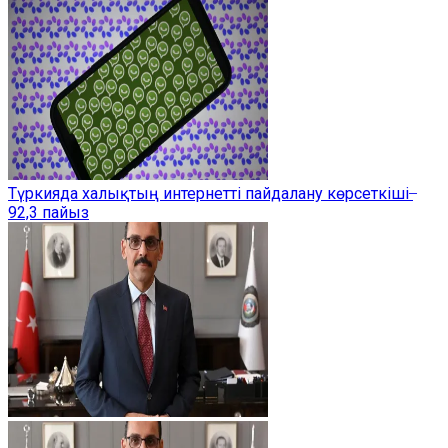
Түркияда халықтың интернетті пайдалану көрсеткіші ̶
92,3 пайыз