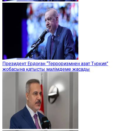
Президент Ердоған “Терроризмнен азат Түркия”
жобасына қатысты мәлімдеме жасады