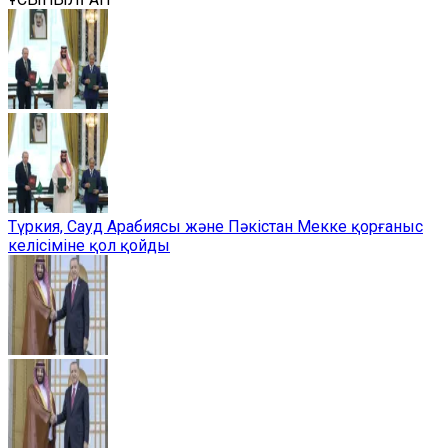
Түркия, Сауд Арабиясы және Пәкістан Мекке қорғаныс
келісіміне қол қойды