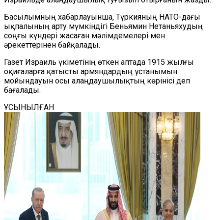
Басылымның хабарлауынша, Түркияның НАТО-дағы
ықпалының арту мүмкіндігі Б
е
ньямин Нетаньяхудың
соңғы күндері жасаған мәлімдемелері мен
әрекеттерінен байқалады.
Газет Израиль үкіметінің өткен аптада 1915 жылғы
оқиғаларға қатысты армяндардың ұстанымын
мойындауын осы алаңдаушылықтың көрінісі
деп
бағалады.
ҰСЫНЫЛҒАН