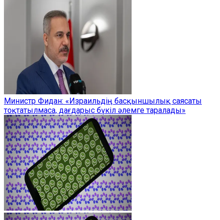
Министр Фидан: «Израильдің басқыншылық саясаты
тоқтатылмаса, дағдарыс бүкіл әлемге таралады»