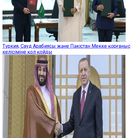
Түркия, Сауд Арабиясы және Пәкістан Мекке қорғаныс
келісіміне қол қойды