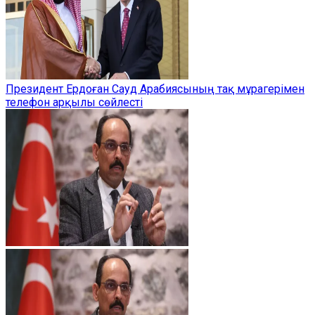
Президент Ердоған Сауд Арабиясының тақ мұрагерімен
телефон арқылы сөйлесті