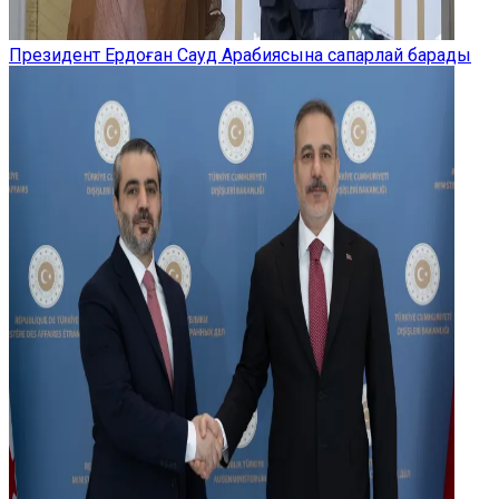
Президент Ердоған Сауд Арабиясына сапарлай барады