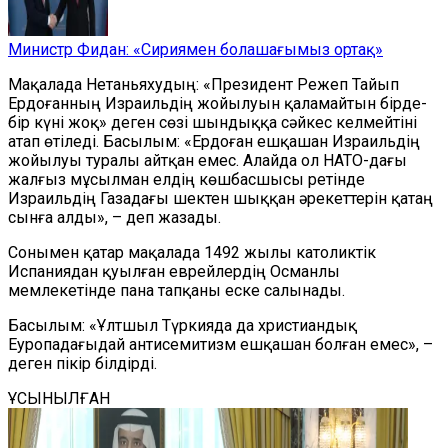
Министр Фидан: «Сириямен болашағымыз ортақ»
Мақалада Нетаньяхудың: «Президент Режеп Тайып
Ердоғанның Израильдің жойылуын қаламайтын бірде-
бір күні жоқ» деген сөзі шындыққа сәйкес келмейтіні
атап өтіледі. Басылым: «Ердоған ешқашан Израильдің
жойылуы туралы айтқан емес. Алайда ол НАТО-дағы
жалғыз мұсылман елдің көшбасшысы ретінде
Израильдің Газадағы шектен шыққан әрекеттерін қатаң
сынға алды», – деп жазады.
Сонымен қатар
мақалада 1492 жылы католиктік
Испаниядан қуылған еврейлердің Осман
лы
мемлекетінде пана тапқаны еске салынады.
Басылым: «Ұлтшыл Түркияда да христиандық
Еуропадағыдай антисемитизм ешқашан болған емес», –
деген пікір білдірді.
ҰСЫНЫЛҒАН