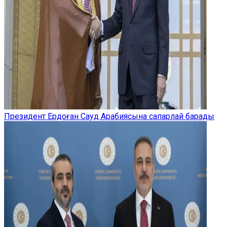
Президент Ердоған Сауд Арабиясына сапарлай барады