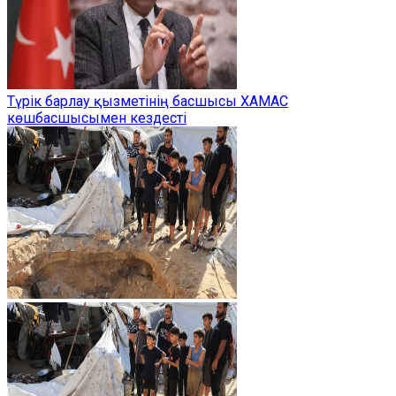
Түрік барлау қызметінің басшысы ХАМАС
көшбасшысымен кездесті