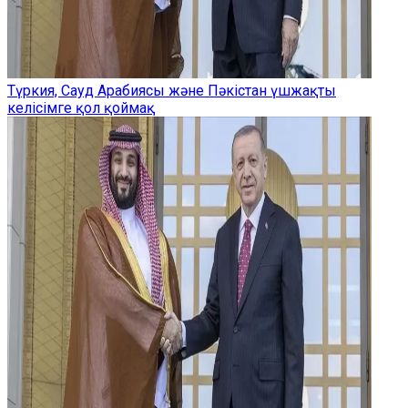
Түркия, Сауд Арабиясы және Пәкістан үшжақты
келісімге қол қоймақ