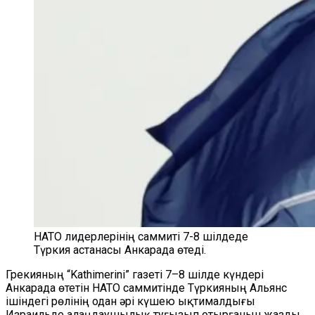
НАТО лидерлерінің саммиті 7-8 шілдеде
Түркия астанасы Анкарада өтеді.
Грекияның “Kathimerini” газеті 7–8 шілде күндері
Анкарада өтетін НАТО саммитінде Түркияның Альянс
ішіндегі рөлінің одан әрі күшею ықтималдығы
Израильде алаңдаушылық туғызып отырғанын жазды.