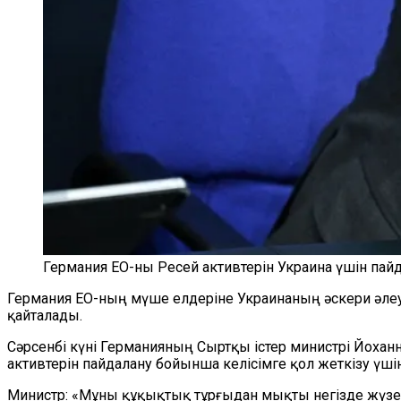
Германия ЕО-ны Ресей активтерін Украина үшін пай
Германия ЕО-ның мүше елдеріне Украинаның әскери әлеуе
қайталады.
Сәрсенбі күні Германияның Сыртқы істер министрі Йоха
активтерін пайдалану бойынша келісімге қол жеткізу үш
Министр: «Мұны құқықтық тұрғыдан мықты негізде жүзег