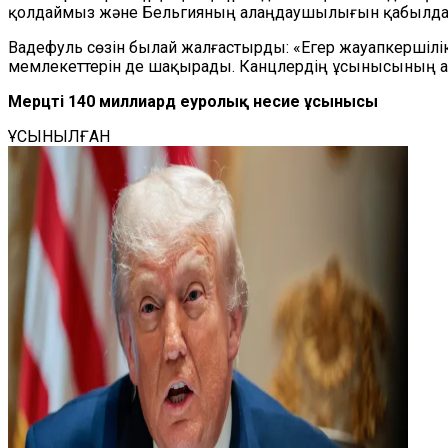
қолдаймыз және Бельгияның алаңдаушылығын қабылдайм
Вадефуль сөзін былай жалғастырды: «Егер жауапкершілік
мемлекеттерін де шақырады. Канцлердің ұсынысының а
Мерцтің 140 миллиард еуролық несие ұсынысы
ҰСЫНЫЛҒАН