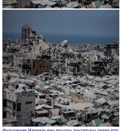
Индонезия Израильден атысты тоқтатуды талап етті