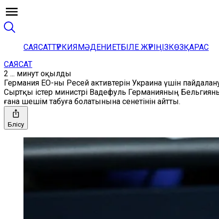
САЯСАТ
ТҮРКИЯ
МӘДЕНИЕТ
БІЛЕ ЖҮРІҢІЗ
КӨЗҚАРАС
САЯСАТ
2 ... минут оқылды
Германия ЕО-ны Ресей активтерін Украина үшін пайдала
Сыртқы істер министрі Вадефуль Германияның Бельгияны
ғана шешім табуға болатынына сенетінін айтты.
Бөлісу