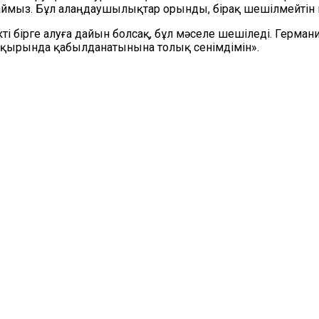
ыз. Бұл алаңдаушылықтар орынды, бірақ шешілмейтін мә
ті бірге алуға дайын болсақ, бұл мәселе шешіледі. Герм
қырында қабылданатынына толық сенімдімін».