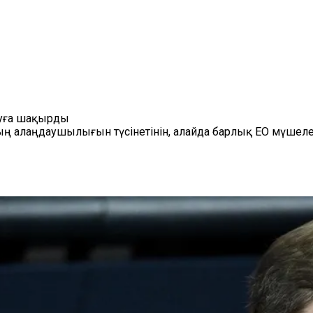
нуға шақырды
ң алаңдаушылығын түсінетінін, алайда барлық ЕО мүшелер