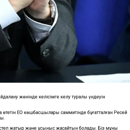
йдалану жөнінде келісімге келу туралы үндеуін
а өтетін ЕО көшбасшылары саммитінде бұғатталған Ресей
ы.
істеп жатыр және ұсыныс жасайтын болады. Біз мұны