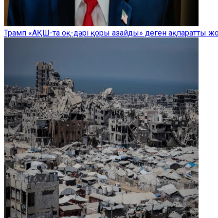
Трамп «АҚШ-та оқ-дәрі қоры азайды» деген ақпаратты 