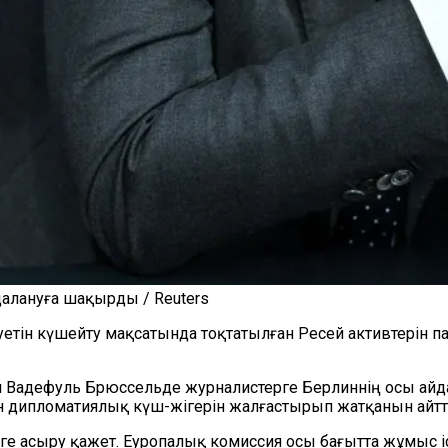
далануға шақырды / Reuters
тін күшейту мақсатында тоқтатылған Ресей активтерін па
нн Вадефуль Брюссельде журналистерге Берлиннің осы айд
ін дипломатиялық күш-жігерін жалғастырып жатқанын айтт
е асыру қажет. Еуропалық комиссия осы бағытта жұмыс 