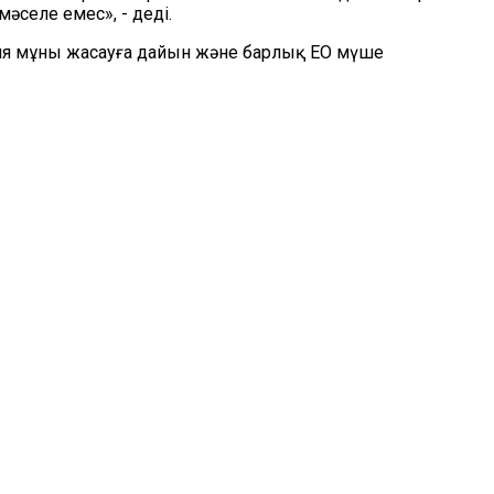
селе емес», - деді.
ания мұны жасауға дайын және барлық ЕО мүше