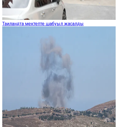
Таиландта мектепте шабуыл жасалды