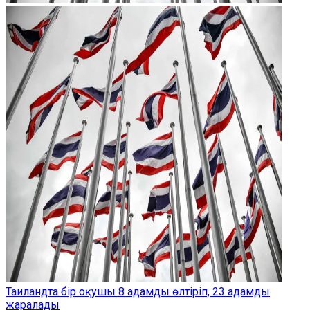
Таиландта бір оқушы 8 адамды өлтіріп, 23 адамды
жаралады