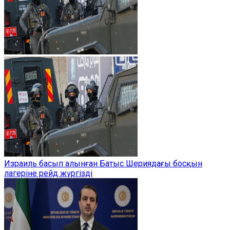
Израиль басып алынған Батыс Шериядағы босқын
лагеріне рейд жүргізді