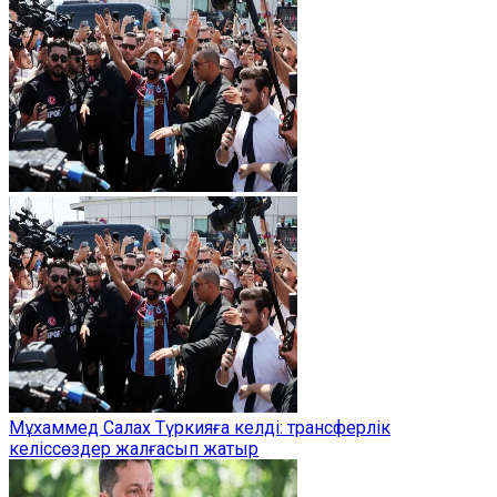
Мұхаммед Салах Түркияға келді: трансферлік
келіссөздер жалғасып жатыр