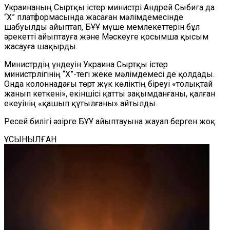
Украинаның Сыртқы істер министрі Андрей Сыбига да
“X” платформасында жасаған мәлімдемесінде
шабуылды айыптап, БҰҰ мүше мемлекеттерін бұл
әрекетті айыптауға және Мәскеуге қосымша қысым
жасауға шақырды.
Министрдің үндеуін Украина Сыртқы істер
министрлігінің “X”-тегі жеке мәлімдемесі де қолдады.
Онда колоннадағы төрт жүк көліктің біреуі «толықтай
жанып кеткені», екіншісі қатты зақымданғаны, қалған
екеуінің «қашып құтылғаны» айтылды.
Ресей билігі әзірге БҰҰ айыптауына жауап берген жоқ.
ҰСЫНЫЛҒАН