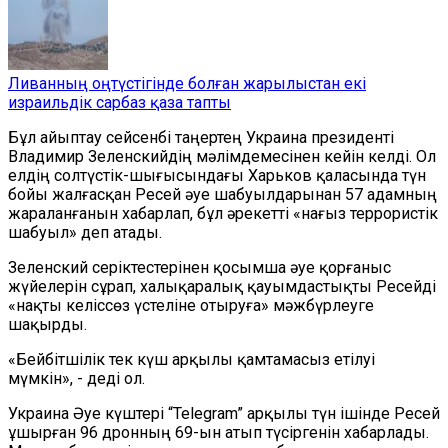
Ливанның оңтүстігінде болған жарылыстан екі
израильдік сарбаз қаза тапты
Бұл айыптау сейсенбі таңертең Украина президенті
Владимир Зеленскийдің мәлімдемесінен кейін келді. Ол
елдің солтүстік-шығысындағы Харьков қаласында түн
бойы жалғасқан Ресей әуе шабуылдарынан 57 адамның
жараланғанын хабарлап, бұл әрекетті «нағыз террористік
шабуыл» деп атады.
Зеленский серіктестерінен қосымша әуе қорғаныс
жүйелерін сұрап, халықаралық қауымдастықты Ресейді
«нақты келіссөз үстеліне отыруға» мәжбүрлеуге
шақырды.
«Бейбітшілік тек күш арқылы қамтамасыз етілуі
мүмкін», - деді ол.
Украина Әуе күштері “Telegram” арқылы түн ішінде Ресей
ұшырған 96 дронның 69-ын атып түсіргенін хабарлады.