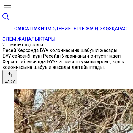
САЯСАТ
ТҮРКИЯ
МӘДЕНИЕТ
БІЛЕ ЖҮРІҢІЗ
КӨЗҚАРАС
ӘЛЕМ ЖАҢАЛЫҚТАРЫ
2 ... минут оқылды
Ресей Херсонда БҰҰ колоннасына шабуыл жасады
БҰҰ сейсенбі күні Ресейді Украинаның оңтүстігіндегі
Херсон облысында БҰҰ-ға тиесілі гуманитарлық көлік
колоннасына шабуыл жасады деп айыптады.
Бөлісу