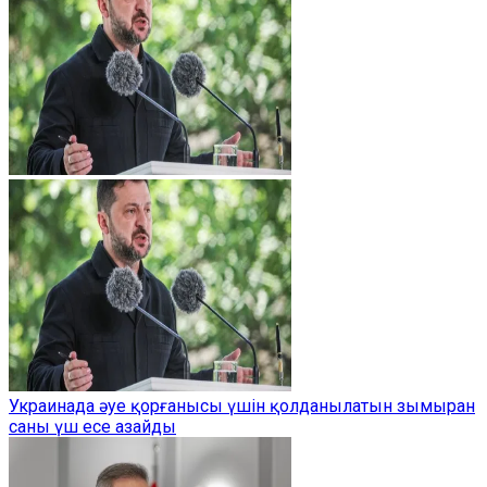
Украинада әуе қорғанысы үшін қолданылатын зымыран
саны үш есе азайды