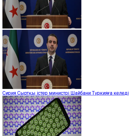
Сирия Сыртқы істер министрі Шайбани Түркияға келеді