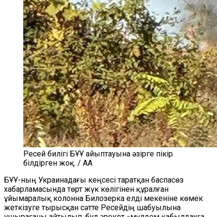
Ресей билігі БҰҰ айыптауына әзірге пікір
білдірген жоқ. / AA
БҰҰ-ның Украинадағы кеңсесі таратқан баспасөз
хабарламасында төрт жүк көлігінен құралған
ұйымаралық колонна Билозерка елді мекеніне көмек
жеткізуге тырысқан сәтте Ресейдің шабуылына
ұшырағаны айтылып, бұл әрекет «мүлдем қабылдауға