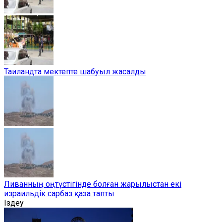
Таиландта мектепте шабуыл жасалды
Ливанның оңтүстігінде болған жарылыстан екі
израильдік сарбаз қаза тапты
Іздеу