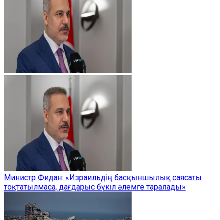
Министр Фидан: «Израильдің басқыншылық саясаты
тоқтатылмаса, дағдарыс бүкіл әлемге таралады»