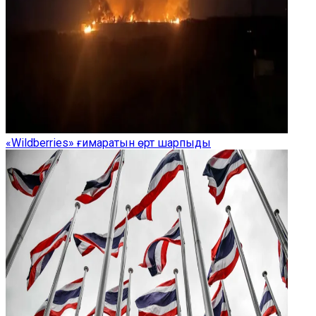
«Wildberries» ғимаратын өрт шарпыды