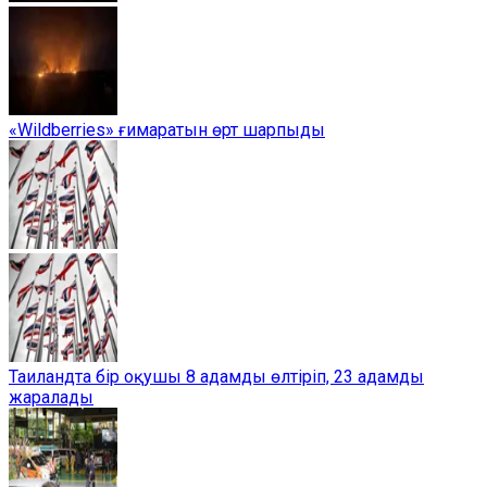
«Wildberries» ғимаратын өрт шарпыды
Таиландта бір оқушы 8 адамды өлтіріп, 23 адамды
жаралады