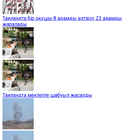
Таиландта бір оқушы 8 адамды өлтіріп, 23 адамды
жаралады
Таиландта мектепте шабуыл жасалды