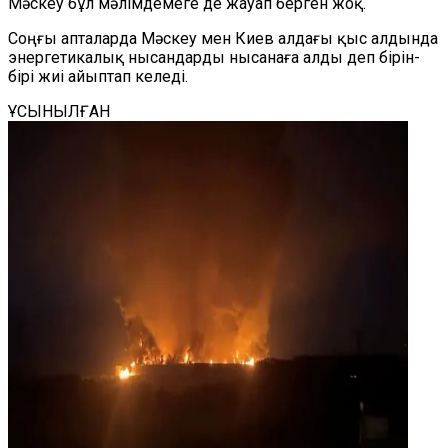
Мәскеу бұл мәлімдемеге де жауап берген жоқ.
Соңғы апталарда Мәскеу мен Киев алдағы қыс алдында
энергетикалық нысандарды нысанаға алды деп бірін-
бірі жиі айыптап келеді.
ҰСЫНЫЛҒАН