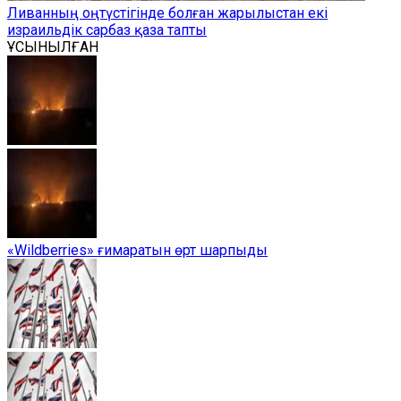
Ливанның оңтүстігінде болған жарылыстан екі
израильдік сарбаз қаза тапты
ҰСЫНЫЛҒАН
«Wildberries» ғимаратын өрт шарпыды