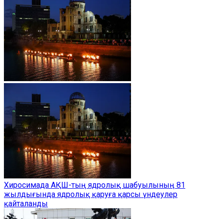
Хиросимада АҚШ-тың ядролық шабуылының 81
жылдығында ядролық қаруға қарсы үндеулер
қайталанды