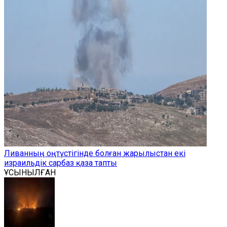
Ливанның оңтүстігінде болған жарылыстан екі
израильдік сарбаз қаза тапты
ҰСЫНЫЛҒАН