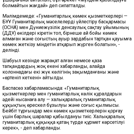
болмайтын жағдай» деп сипатталды.
Мәлімдемеде: «Гуманитарлық көмек қызметкерлері —
БҰҰ Гуманитарлық мәселелерді үйлестіру басқармасы
(OCHA) мен Дүниежүзілік денсаулық сақтау ұйымының
(ДДҰ) өкілдері кіретін топ, бірнеше ай бойы көмек
алмаған және соғыстың ауыр зардабын тартқан қауымға
көмек жеткізу міндетін атқарып жүрген болатын», -
делінді.
Шабуыл кезінде жарақат алған немесе қаза
тапқандардың жоқ екені хабарланды, алайда
колоннадағы екі жүк көлігінің зақымданғаны және
«өртеніп кеткені» айтылды.
Баспасөз хабарламасында: «Гуманитарлық
қызметкерлер мен гуманитарлық көлік құралдарын
әдейі нысанаға алу — халықаралық гуманитарлық
құқықтың өрескел бұзылуы және соғыс қылмысы.
Бейбіт тұрғындар мен көмек қызметкерлерін қорғау
үшін барлық шаралар қабылдануы тиіс. Халықаралық
гуманитарлық құқыққа қатаң түрде құрмет көрсетілуі
керек», - деп хабарланды.