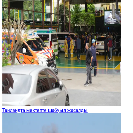
Таиландта мектепте шабуыл жасалды