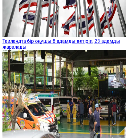
Таиландта бір оқушы 8 адамды өлтіріп, 23 адамды
жаралады