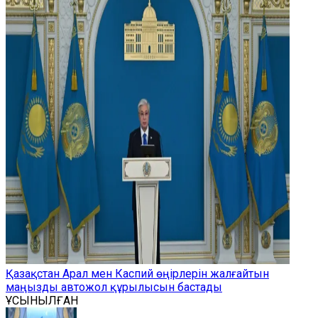
Қазақстан Арал мен Каспий өңірлерін жалғайтын
маңызды автожол құрылысын бастады
ҰСЫНЫЛҒАН