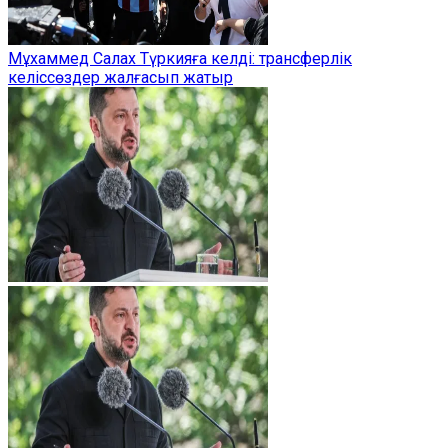
Мұхаммед Салах Түркияға келді: трансферлік
келіссөздер жалғасып жатыр