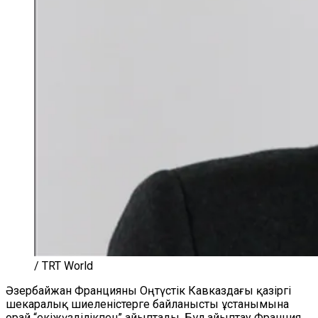
/ TRT World
Әзербайжан Францияны Оңтүстік Кавказдағы қазіргі
шекаралық шиеленістерге байланысты ұстанымына
орай “екіжүзділікпен” айыптады. Бұл айыптау Франция