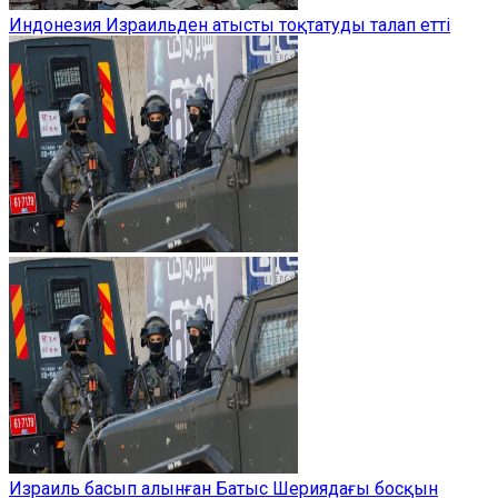
Индонезия Израильден атысты тоқтатуды талап етті
Израиль басып алынған Батыс Шериядағы босқын