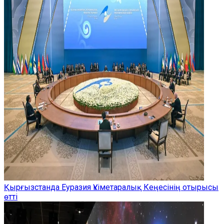
Қырғызстанда Еуразия Үкіметаралық Кеңесінің отырысы
өтті