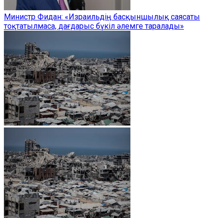
Министр Фидан: «Израильдің басқыншылық саясаты
тоқтатылмаса, дағдарыс бүкіл әлемге таралады»