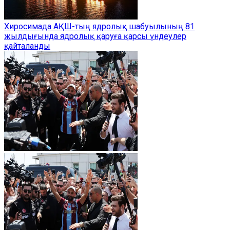
Хиросимада АҚШ-тың ядролық шабуылының 81
жылдығында ядролық қаруға қарсы үндеулер
қайталанды