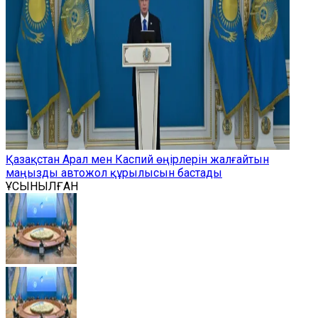
Қазақстан Арал мен Каспий өңірлерін жалғайтын
маңызды автожол құрылысын бастады
ҰСЫНЫЛҒАН