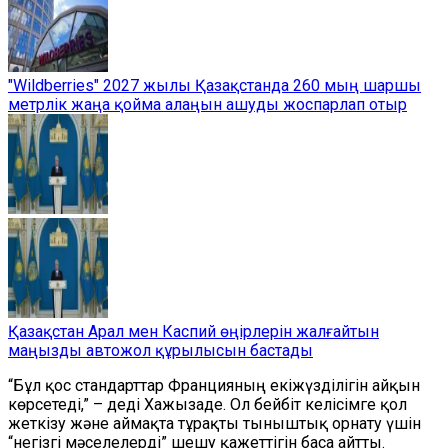
"Wildberries" 2027 жылы Қазақстанда 260 мың шаршы
метрлік жаңа қойма алаңын ашуды жоспарлап отыр
Қазақстан Арал мен Каспий өңірлерін жалғайтын
маңызды автожол құрылысын бастады
“Бұл қос стандарттар Францияның екіжүзділігін айқын
көрсетеді,” – деді Хажызаде. Ол бейбіт келісімге қол
жеткізу және аймақта тұрақты тыныштық орнату үшін
“негізгі мәселелерді” шешу қажеттігін баса айтты.