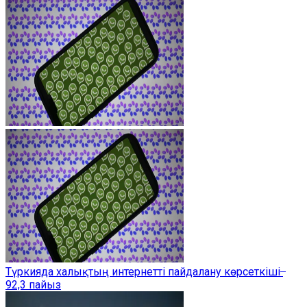
Түркияда халықтың интернетті пайдалану көрсеткіші ̶
92,3 пайыз