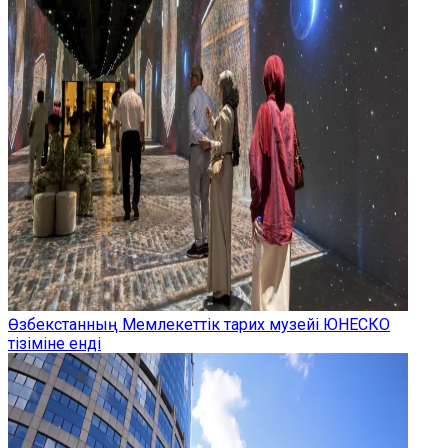
Өзбекстанның Мемлекеттік тарих музейі ЮНЕСКО
тізіміне енді