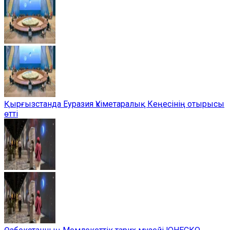
Қырғызстанда Еуразия Үкіметаралық Кеңесінің отырысы
өтті