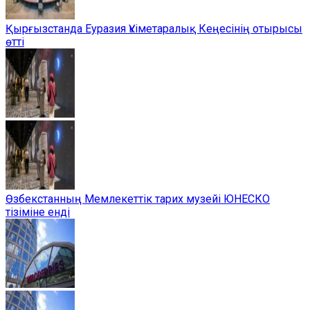
Қырғызстанда Еуразия Үкіметаралық Кеңесінің отырысы
өтті
Өзбекстанның Мемлекеттік тарих музейі ЮНЕСКО
тізіміне енді