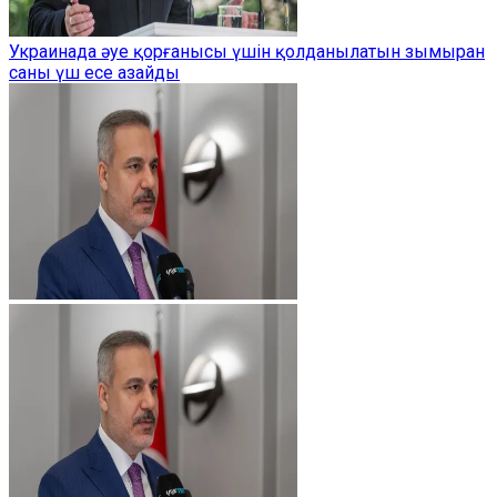
Украинада әуе қорғанысы үшін қолданылатын зымыран
саны үш есе азайды