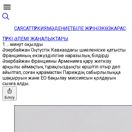
САЯСАТ
ТҮРКИЯ
МӘДЕНИЕТ
БІЛЕ ЖҮРІҢІЗ
КӨЗҚАРАС
ТҮРКІ ӘЛЕМІ ЖАҢАЛЫҚТАРЫ
1 ... минут оқылды
Әзербайжан Оңтүстік Кавказдағы шиеленіске қатысты
Францияның екіжүзділігіне наразылық білдірді
Әзербайжан Францияны Арменияға қару жеткізу
арқылы аймақтық тұрақсыздықты өршітіп отыр деп
айыптап, соған қарамастан Париждің сабырлылыққа
шақыруын және ЕО бақылау миссиясын қолдауын
сынға алды.
Бөлісу