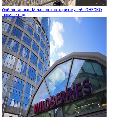
Өзбекстанның Мемлекеттік тарих музейі ЮНЕСКО
тізіміне енді