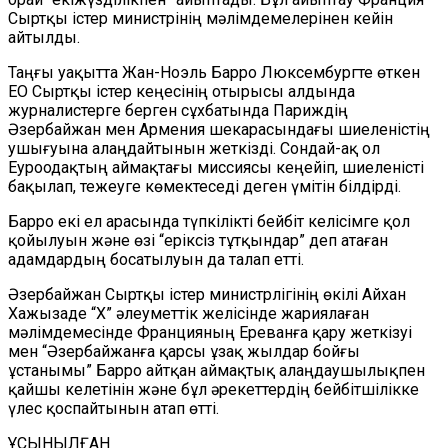
Сыртқы істер министрінің мәлімдемелерінен кейін
айтылды.
Таңғы уақытта Жан-Ноэль Барро Люксембургте өткен
ЕО Сыртқы істер кеңесінің отырысы алдында
журналистерге берген сұхбатында Париждің
Әзербайжан мен Армения шекарасындағы шиеленістің
ушығуына алаңдайтынын жеткізді. Сондай-ақ ол
Еуроодақтың аймақтағы миссиясы кеңейіп, шиеленісті
бақылап, тежеуге көмектеседі деген үмітін білдірді.
Барро екі ел арасында түпкілікті бейбіт келісімге қол
қойылуын және өзі “еріксіз тұтқындар” деп атаған
адамдардың босатылуын да талап етті.
Әзербайжан Сыртқы істер министрлігінің өкілі Айхан
Хажызаде “X” әлеуметтік желісінде жариялаған
мәлімдемесінде Францияның Ереванға қару жеткізуі
мен “Әзербайжанға қарсы ұзақ жылдар бойғы
ұстанымы” Барро айтқан аймақтық алаңдаушылықпен
қайшы келетінін және бұл әрекеттердің бейбітшілікке
үлес қоспайтынын атап өтті.
ҰСЫНЫЛҒАН