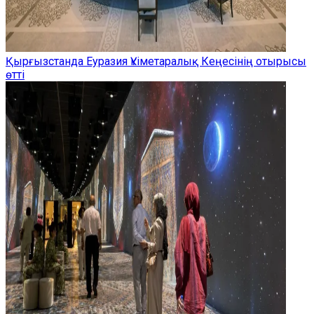
Қырғызстанда Еуразия Үкіметаралық Кеңесінің отырысы
өтті