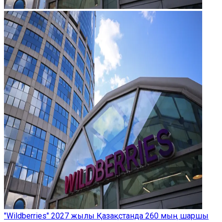
"Wildberries" 2027 жылы Қазақстанда 260 мың шаршы