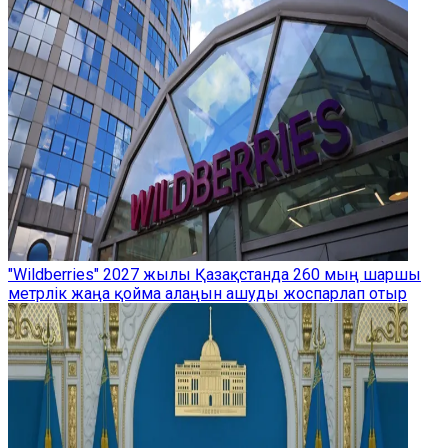
"Wildberries" 2027 жылы Қазақстанда 260 мың шаршы
метрлік жаңа қойма алаңын ашуды жоспарлап отыр