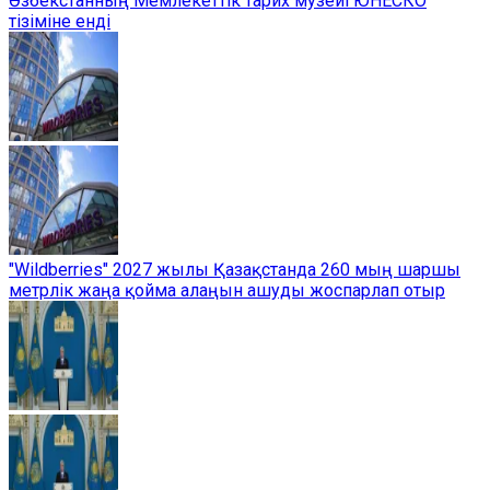
Өзбекстанның Мемлекеттік тарих музейі ЮНЕСКО
тізіміне енді
"Wildberries" 2027 жылы Қазақстанда 260 мың шаршы
метрлік жаңа қойма алаңын ашуды жоспарлап отыр