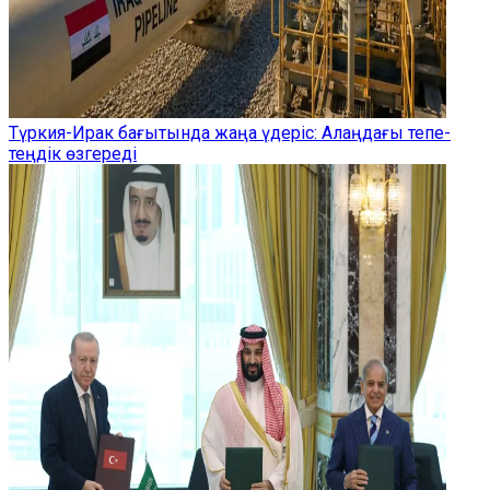
Түркия-Ирак бағытында жаңа үдеріс: Алаңдағы тепе-
теңдік өзгереді