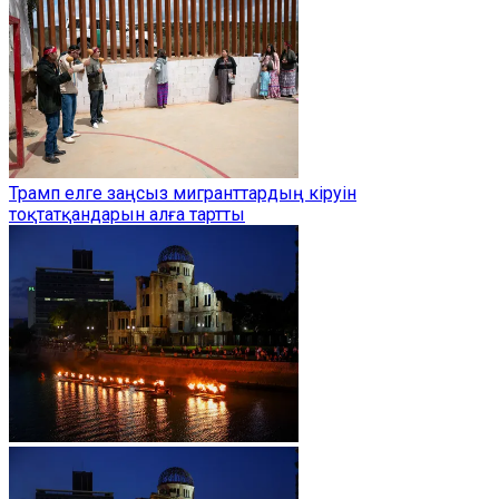
Трамп елге заңсыз мигранттардың кіруін
тоқтатқандарын алға тартты