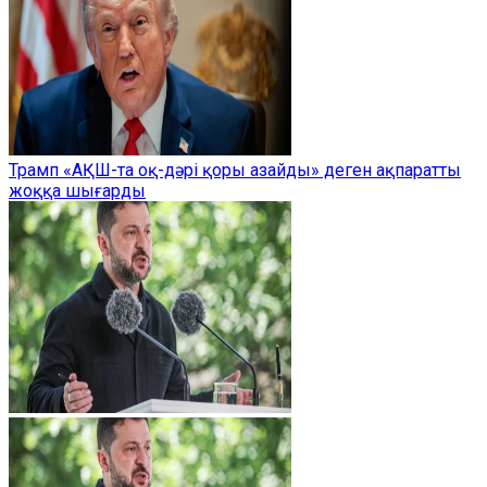
Трамп «АҚШ-та оқ-дәрі қоры азайды» деген ақпаратты
жоққа шығарды