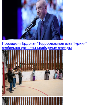
Президент Ердоған “Терроризмнен азат Түркия”
жобасына қатысты мәлімдеме жасады