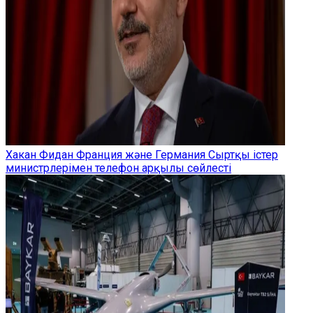
Хакан Фидан Франция және Германия Сыртқы істер
министрлерімен телефон арқылы сөйлесті