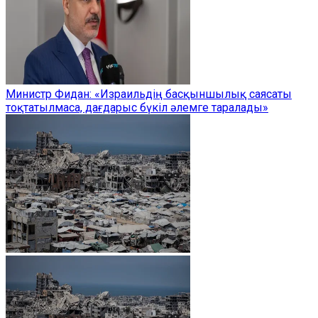
Министр Фидан: «Израильдің басқыншылық саясаты
тоқтатылмаса, дағдарыс бүкіл әлемге таралады»