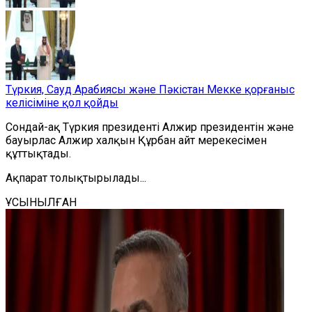
Түркия, Сауд Арабиясы және Пәкістан Мекке қорғаныс
келісіміне қол қойды
Сондай-ақ
Түркия президенті Алжир президентін
және
бауырлас Алжир халқын Құрбан айт мерекесімен
құттықтады.
Ақпарат толықтырылады...
ҰСЫНЫЛҒАН