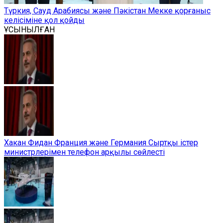
Түркия, Сауд Арабиясы және Пәкістан Мекке қорғаныс
келісіміне қол қойды
ҰСЫНЫЛҒАН
Хакан Фидан Франция және Германия Сыртқы істер
министрлерімен телефон арқылы сөйлесті