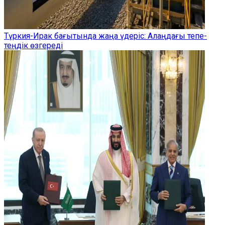
Түркия-Ирак бағытында жаңа үдеріс: Алаңдағы тепе-
теңдік өзгереді