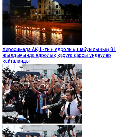
Хиросимада АҚШ-тың ядролық шабуылының 81
жылдығында ядролық қаруға қарсы үндеулер
қайталанды