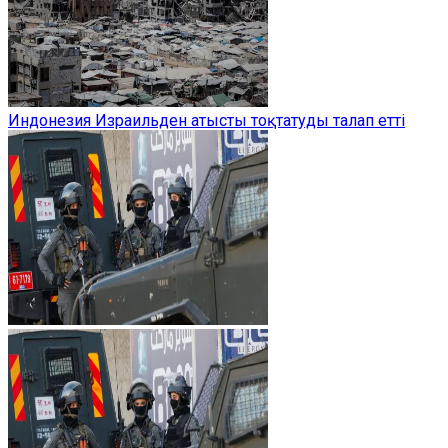
Индонезия Израильден атысты тоқтатуды талап етті