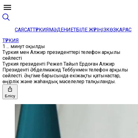
САЯСАТ
ТҮРКИЯ
МӘДЕНИЕТ
БІЛЕ ЖҮРІҢІЗ
КӨЗҚАРАС
ТҮРКИЯ
1 ... минут оқылды
Түркия мен Алжир президенттері телефон арқылы
сөйлесті
Түркия президенті Режеп Тайып Ердоған Алжир
Президенті Әбделмәжид Теббунмен телефон арқылы
сөйлесті. Әңгіме барысында екіжақты қатынастар,
өңірлік және жаһандық мәселелер талқыланды.
Бөлісу