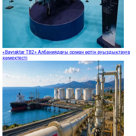
«Bayraktar TB2» Албаниядағы орман өртін ауыздықтауға
көмектесті