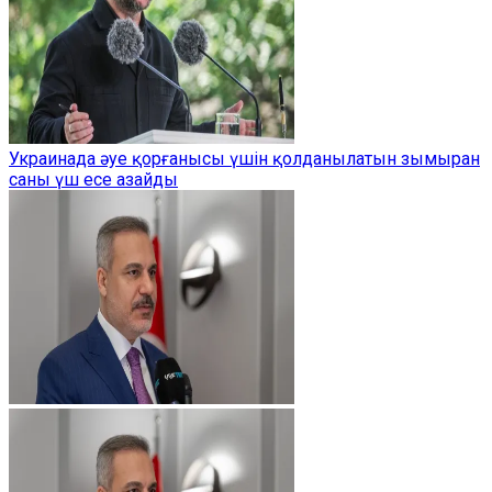
Украинада әуе қорғанысы үшін қолданылатын зымыран
саны үш есе азайды