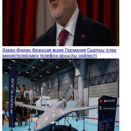
Хакан Фидан Франция және Германия Сыртқы істер
министрлерімен телефон арқылы сөйлесті