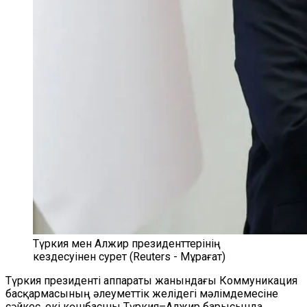
Түркия мен Алжир президенттерінің
кездесуінен сурет (Reuters - Мұрағат)
Түркия президенті аппараты жанындағы Коммуникация
басқармасының әлеуметтік желідегі мәлімдемесіне
сәйкес, екі көшбасшы Түркия–Алжир барысында