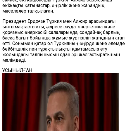
екіжақты қатынастар, өңірлік және жаһандық
мәселелер талқылаған.
Президент Ердоған Түркия мен Алжир арасындағы
ынтымақтастықты, әсіресе сауда, энергетика және
қорғаныс өнеркәсібі салаларында, сондай-ақ барлық
басқа бағыт бойынша жұмыс жүргізіліп жатқанын атап
өтті. Сонымен қатар
ол
Түркияның өңірде және әлемде
бейбітшілік пен тұрақтылықты қамтамасыз ету
жолындағы талпынысын одан әрі жалғастыратынын
мәлімдеді.
ҰСЫНЫЛҒАН