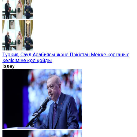
Түркия, Сауд Арабиясы және Пәкістан Мекке қорғаныс
келісіміне қол қойды
Іздеу