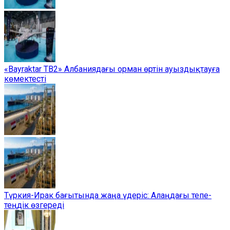
«Bayraktar TB2» Албаниядағы орман өртін ауыздықтауға
көмектесті
Түркия-Ирак бағытында жаңа үдеріс: Алаңдағы тепе-
теңдік өзгереді