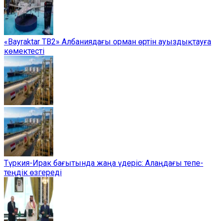
«Bayraktar TB2» Албаниядағы орман өртін ауыздықтауға
көмектесті
Түркия-Ирак бағытында жаңа үдеріс: Алаңдағы тепе-
теңдік өзгереді