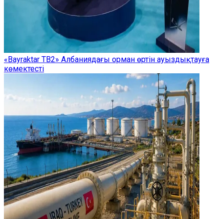
«Bayraktar TB2» Албаниядағы орман өртін ауыздықтауға
көмектесті