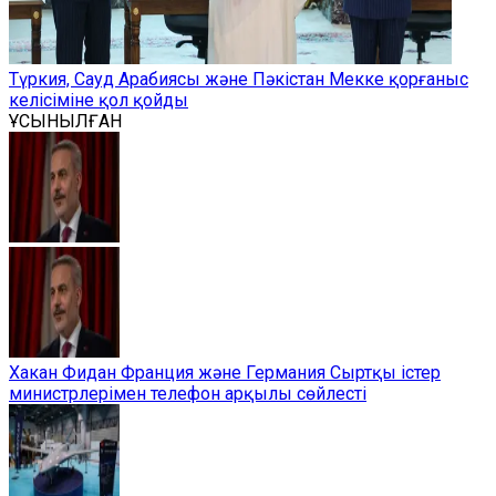
Түркия, Сауд Арабиясы және Пәкістан Мекке қорғаныс
келісіміне қол қойды
ҰСЫНЫЛҒАН
Хакан Фидан Франция және Германия Сыртқы істер
министрлерімен телефон арқылы сөйлесті