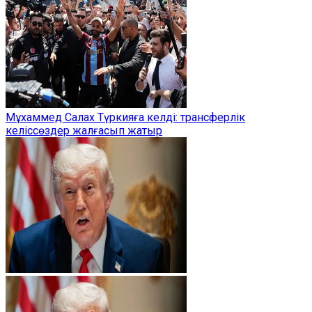
Мұхаммед Салах Түркияға келді: трансферлік
келіссөздер жалғасып жатыр