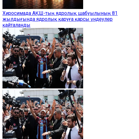
Хиросимада АҚШ-тың ядролық шабуылының 81
жылдығында ядролық қаруға қарсы үндеулер
қайталанды