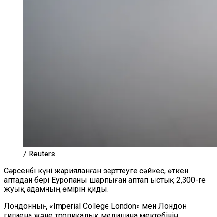
/ Reuters
Сәрсенбі күні жарияланған зерттеуге сәйкес, өткен
аптадан бері Еуропаны шарпыған аптап ыстық 2,300-ге
жуық адамның өмірін қиды.
Лондонның «Imperial College London» мен Лондон
гигиена және тропикалық медицина мектебінің