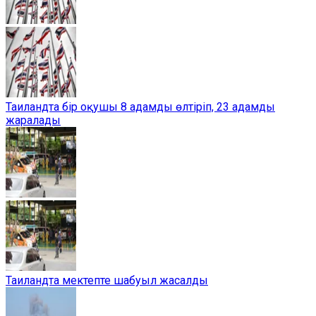
Таиландта бір оқушы 8 адамды өлтіріп, 23 адамды
жаралады
Таиландта мектепте шабуыл жасалды