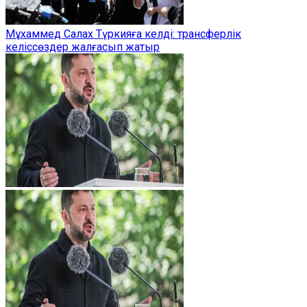
Мұхаммед Салах Түркияға келді: трансферлік
келіссөздер жалғасып жатыр