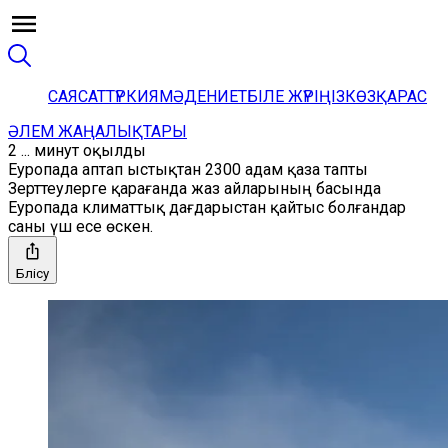
САЯСАТ
ТҮРКИЯ
МӘДЕНИЕТ
БІЛЕ ЖҮРІҢІЗ
КӨЗҚАРАС
ӘЛЕМ ЖАҢАЛЫҚТАРЫ
2 ... минут оқылды
Еуропада аптап ыстықтан 2300 адам қаза тапты
Зерттеулерге қарағанда жаз айларының басында
Еуропада климаттық дағдарыстан қайтыс болғандар
саны үш есе өскен.
Бөлісу