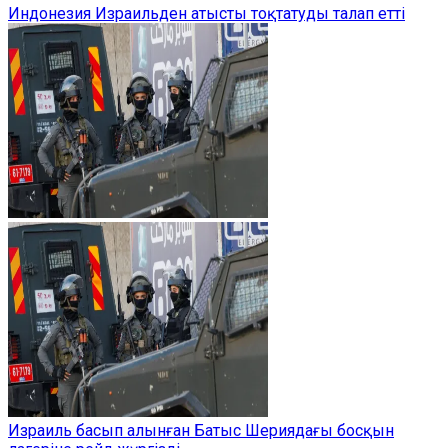
Индонезия Израильден атысты тоқтатуды талап етті
Израиль басып алынған Батыс Шериядағы босқын