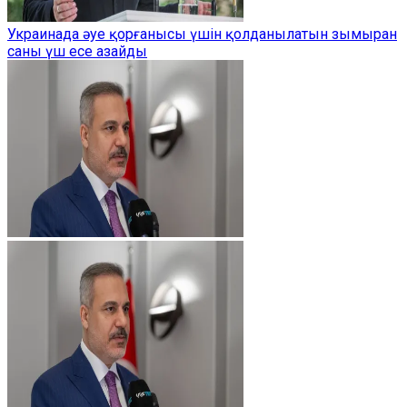
Украинада әуе қорғанысы үшін қолданылатын зымыран
саны үш есе азайды