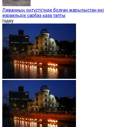
Ливанның оңтүстігінде болған жарылыстан екі
израильдік сарбаз қаза тапты
Іздеу