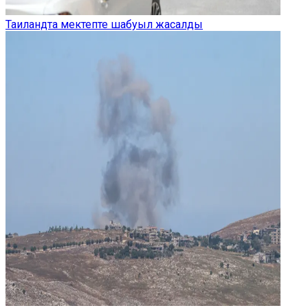
Таиландта мектепте шабуыл жасалды