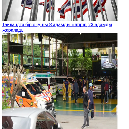
Таиландта бір оқушы 8 адамды өлтіріп, 23 адамды
жаралады