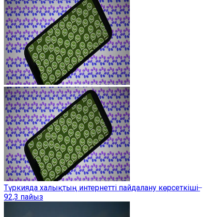
Түркияда халықтың интернетті пайдалану көрсеткіші ̶
92,3 пайыз