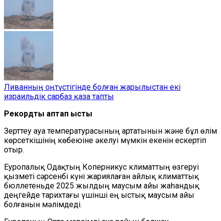
Ливанның оңтүстігінде болған жарылыстан екі
израильдік сарбаз қаза тапты
Рекордтық аптап ыстық
Зерттеу ауа температурасының артатынын және бұл өлім
көрсеткішінің көбеюіне әкелуі мүмкін екенін ескертіп
отыр.
Еуропалық Одақтың Коперникус климаттың өзгеруі
қызметі сәрсенбі күні жариялаған айлық климаттық
бюллетеньде 2025 жылдың маусым айы жаһандық
деңгейде тарихтағы үшінші ең ыстық маусым айы
болғанын мәлімдеді.