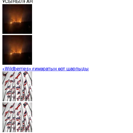
ҰСЫНЫЛҒАН
«Wildberries» ғимаратын өрт шарпыды