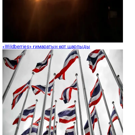
«Wildberries» ғимаратын өрт шарпыды