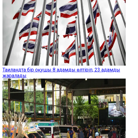
Таиландта бір оқушы 8 адамды өлтіріп, 23 адамды
жаралады