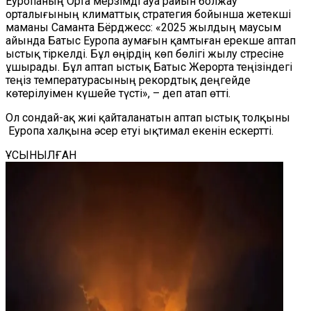
Еуропаның Орта мерзімді ауа райын болжау
орталығының климаттық стратегия бойынша жетекші
маманы Саманта Бёрджесс: «2025 жылдың маусым
айында Батыс Еуропа аумағын қамтыған ерекше аптап
ыстық тіркелді. Бұл өңірдің көп бөлігі жылу стресіне
ұшырады. Бұл аптап ыстық Батыс Жерорта теңізіндегі
теңіз температурасының рекордтық деңгейде
көтерілуімен күшейе түсті», – деп атап өтті.
Ол сондай-ақ жиі қайталанатын аптап ыстық толқыны
Еуропа халқына әсер етуі ықтимал екенін ескертті.
ҰСЫНЫЛҒАН