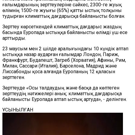
ғалымдарының зерттеулеріне сәйкес, 2300-ге жуық
өлімнің 1500-ге жуығы (65%) қатты ыстық толқыны
тудырған климаттық дағдарысқа байланысты болған.
Зерттеу көрсеткендей климаттық дағдарыс жаздың
басында Еуропада ыстыққа байланысты өлімді үш есе
арттырды.
23 маусым мен 2 шілде аралығындағы 10 күндік аптап
ыстыққа назар аударған ғалымдар Лондон, Париж,
Франкфурт, Будапешт, Загреб (Хорватия), Афины, Рим,
Милан, Сассари (Италия), Барселона, Мадрид және
Лиссабонды қоса алғанда Еуропаның 12 қаласын
зерттеген.
Зерттеуде «Осы талдаудың және басқа да көптеген
зерттеудің нәтижелері анық: климаттық дағдарысқа
байланысты Еуропада аптап ыстық артуда», - делінген.
ҰСЫНЫЛҒАН