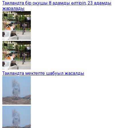
Таиландта бір оқушы 8 адамды өлтіріп, 23 адамды
жаралады
Таиландта мектепте шабуыл жасалды