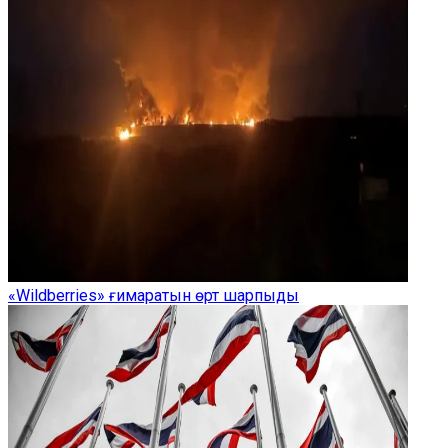
«Wildberries» ғимаратын өрт шарпыды