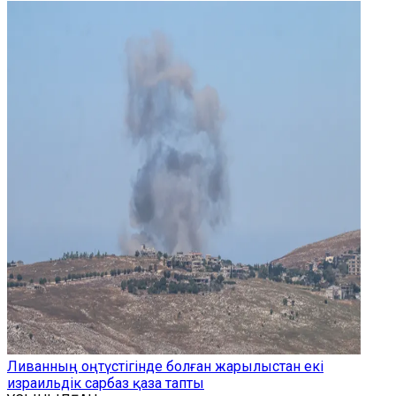
Ливанның оңтүстігінде болған жарылыстан екі
израильдік сарбаз қаза тапты