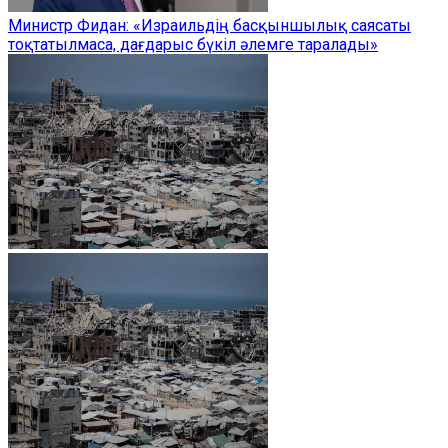
Министр Фидан: «Израильдің басқыншылық саясаты
тоқтатылмаса, дағдарыс бүкіл әлемге таралады»