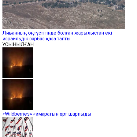
Ливанның оңтүстігінде болған жарылыстан екі
израильдік сарбаз қаза тапты
ҰСЫНЫЛҒАН
«Wildberries» ғимаратын өрт шарпыды