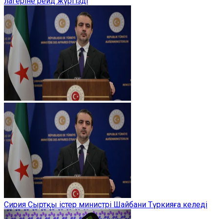
лагеріне рейд жүргізді
Сирия Сыртқы істер министрі Шайбани Түркияға келеді