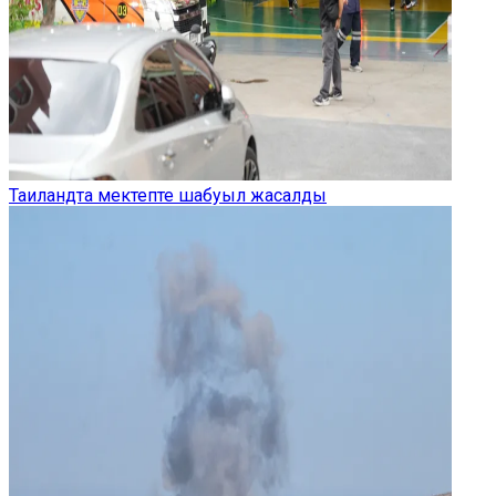
Таиландта мектепте шабуыл жасалды