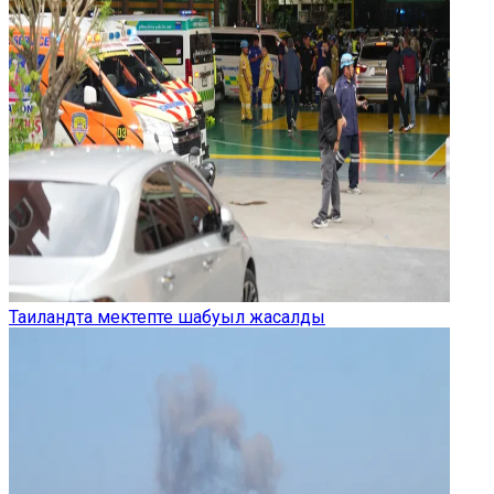
Таиландта мектепте шабуыл жасалды