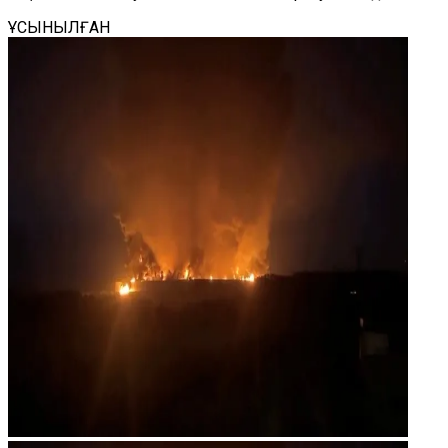
ҰСЫНЫЛҒАН