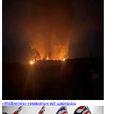
«Wildberries» ғимаратын өрт шарпыды