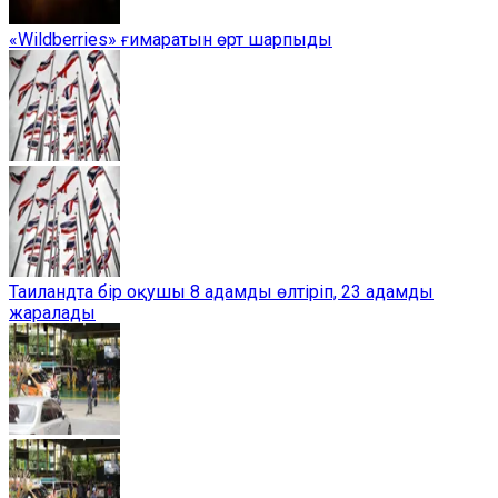
«Wildberries» ғимаратын өрт шарпыды
Таиландта бір оқушы 8 адамды өлтіріп, 23 адамды
жаралады