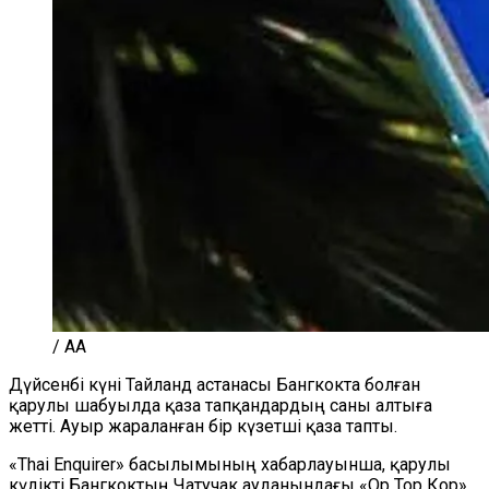
/ AA
Дүйсенбі күні Тайланд астанасы Бангкокта болған
қарулы шабуылда қаза тапқандардың саны алтыға
жетті. Ауыр жараланған бір күзетші қаза тапты.
«Thai Enquirer» басылымының хабарлауынша, қарулы
күдікті Бангкоктың Чатучак ауданындағы «Ор Тор Кор»