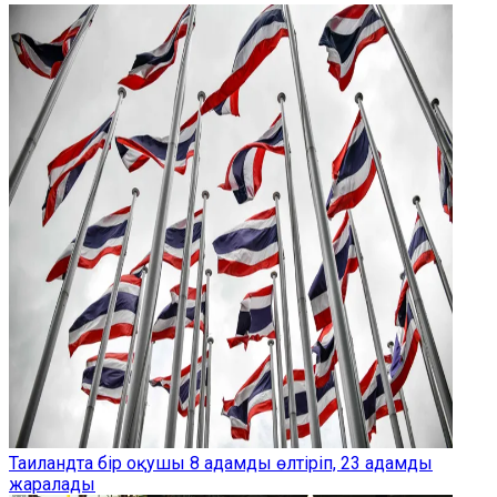
Таиландта бір оқушы 8 адамды өлтіріп, 23 адамды
жаралады