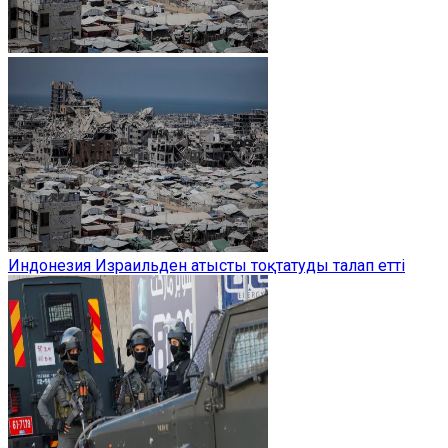
Индонезия Израильден атысты тоқтатуды талап етті