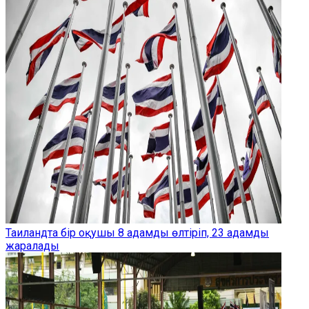
Таиландта бір оқушы 8 адамды өлтіріп, 23 адамды
жаралады