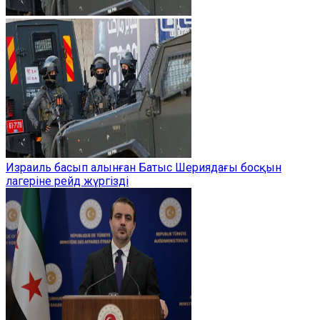
Израиль басып алынған Батыс Шериядағы босқын
лагеріне рейд жүргізді