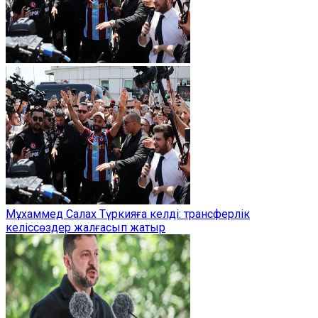
Мұхаммед Салах Түркияға келді: трансферлік
келіссөздер жалғасып жатыр