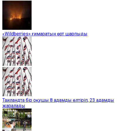
«Wildberries» ғимаратын өрт шарпыды
Таиландта бір оқушы 8 адамды өлтіріп, 23 адамды
жаралады