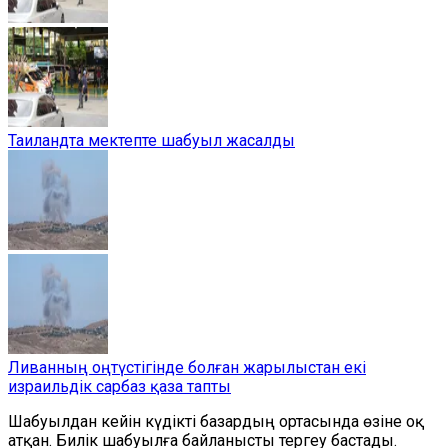
Таиландта мектепте шабуыл жасалды
Ливанның оңтүстігінде болған жарылыстан екі
израильдік сарбаз қаза тапты
Шабуылдан кейін күдікті базардың ортасында өзіне оқ
атқан. Билік шабуылға байланысты тергеу бастады.