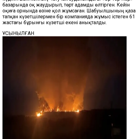
базарында оқ жаудырып, төрт адамды өлтірген. Кейін
оқиға орнында өзіне қол жұмсаған. Шабуылшының қаза
тапқан күзетшілермен бір компанияда жұмыс істеген 61
жастағы бұрынғы күзетші екені анықталды.
ҰСЫНЫЛҒАН