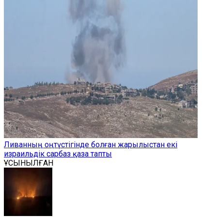
Ливанның оңтүстігінде болған жарылыстан екі
израильдік сарбаз қаза тапты
ҰСЫНЫЛҒАН