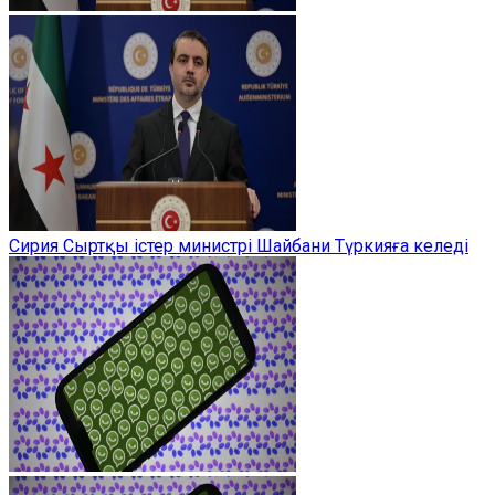
Сирия Сыртқы істер министрі Шайбани Түркияға келеді