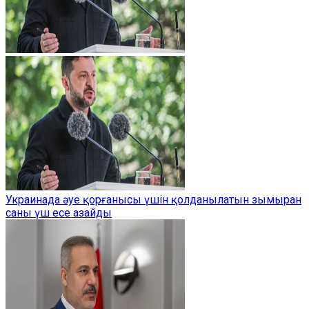
Украинада әуе қорғанысы үшін қолданылатын зымыран
саны үш есе азайды