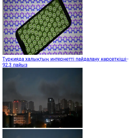
Түркияда халықтың интернетті пайдалану көрсеткіші ̶
92,3 пайыз