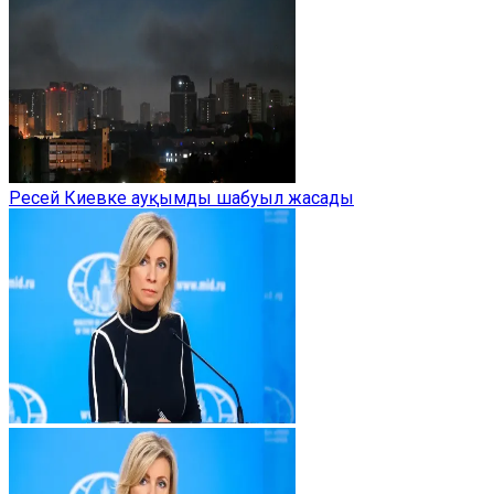
Ресей Киевке ауқымды шабуыл жасады