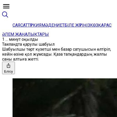
САЯСАТ
ТҮРКИЯ
МӘДЕНИЕТ
БІЛЕ ЖҮРІҢІЗ
КӨЗҚАРАС
ӘЛЕМ ЖАҢАЛЫҚТАРЫ
1 ... минут оқылды
Таиландта қарулы шабуыл
Шабуылшы төрт күзетші мен базар сатушысын өлтіріп,
кейін өзіне қол жұмсады. Қаза тапқандардың жалпы
саны алтыға жетті.
Бөлісу