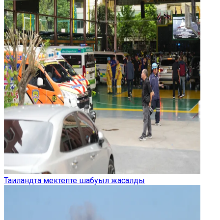
Таиландта мектепте шабуыл жасалды