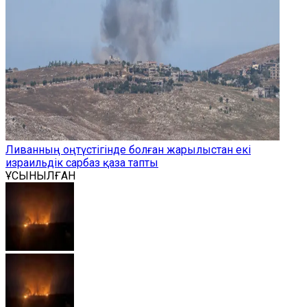
Ливанның оңтүстігінде болған жарылыстан екі
израильдік сарбаз қаза тапты
ҰСЫНЫЛҒАН