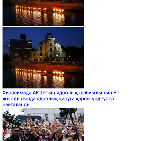
Хиросимада АҚШ-тың ядролық шабуылының 81
жылдығында ядролық қаруға қарсы үндеулер
қайталанды