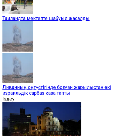
Таиландта мектепте шабуыл жасалды
Ливанның оңтүстігінде болған жарылыстан екі
израильдік сарбаз қаза тапты
Іздеу