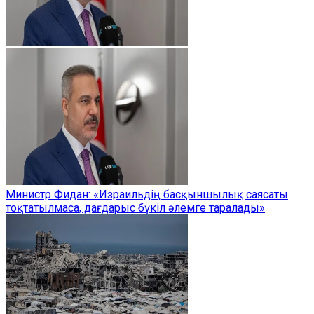
Министр Фидан: «Израильдің басқыншылық саясаты
тоқтатылмаса, дағдарыс бүкіл әлемге таралады»