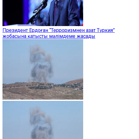
Президент Ердоған “Терроризмнен азат Түркия”
жобасына қатысты мәлімдеме жасады