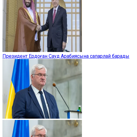
Президент Ердоған Сауд Арабиясына сапарлай барады