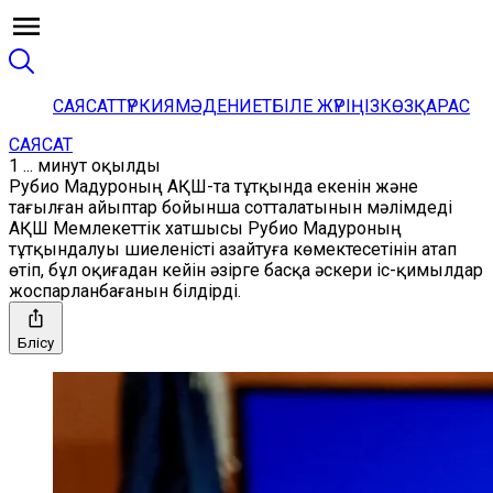
САЯСАТ
ТҮРКИЯ
МӘДЕНИЕТ
БІЛЕ ЖҮРІҢІЗ
КӨЗҚАРАС
САЯСАТ
1 ... минут оқылды
Рубио Мадуроның АҚШ-та тұтқында екенін және
тағылған айыптар бойынша сотталатынын мәлімдеді
АҚШ Мемлекеттік хатшысы Рубио Мадуроның
тұтқындалуы шиеленісті азайтуға көмектесетінін атап
өтіп, бұл оқиғадан кейін әзірге басқа әскери іс-қимылдар
жоспарланбағанын білдірді.
Бөлісу