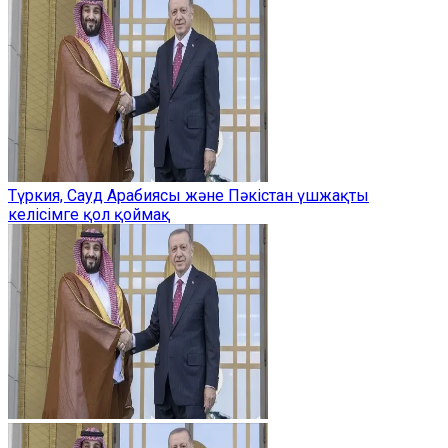
Түркия, Сауд Арабиясы және Пәкістан үшжақты
келісімге қол қоймақ