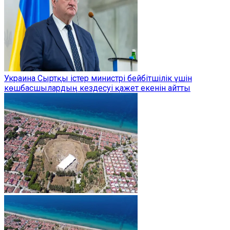
Украина Сыртқы істер министрі бейбітшілік үшін
көшбасшылардың кездесуі қажет екенін айтты