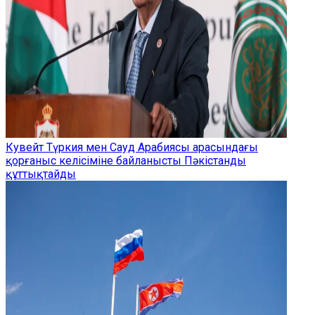
Кувейт Түркия мен Сауд Арабиясы арасындағы
қорғаныс келісіміне байланысты Пәкістанды
құттықтайды