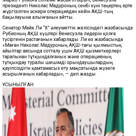
президенті Николас Мадуроның сенбі күні таңертең ерте
жүргізілген әскери операциядан кейін АҚШ-тың
бақылауына алынғанын айтты.
Сенатор Майк Ли “X” әлеуметтік желісіндегі жазбасында
Рубионың АҚШ күштері Венесуэла лидерін қолға
түсіргенін растағанын хабарлады. Ли өз жазбасында
«Маған Николас Мадуроның АҚШ-тағы қылмыстық
айыптар аясында сотталу үшін АҚШ қызметкерлері
тарапынан тұтқындалғанын және операцияның
тұтқындау туралы шешімді орындаушылардың
қауіпсіздігін қамтамасыз ету мақсатында жүзеге
асырылғанын хабарлады», — деп жазды.
ҰСЫНЫЛҒАН