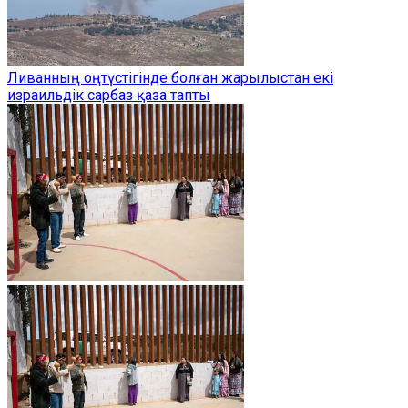
Ливанның оңтүстігінде болған жарылыстан екі
израильдік сарбаз қаза тапты