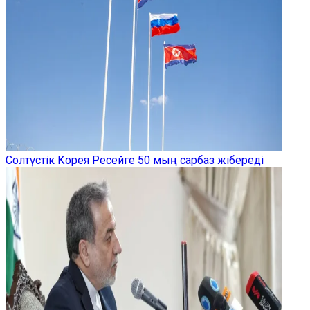
Солтүстік Корея Ресейге 50 мың сарбаз жібереді