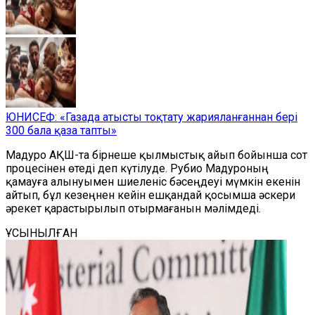
ЮНИСЕФ: «Газада атысты тоқтату жарияланғаннан бері
300 бала қаза тапты»
Мадуро АҚШ-та бірнеше қылмыстық айып бойынша сот
процесінен өтеді деп күтілуде. Рубио Мадуроның
қамауға алынуымен шиеленіс бәсеңдеуі мүмкін екенін
айтып, бұл кезеңнен кейін ешқандай қосымша әскери
әрекет қарастырылып отырмағанын мәлімдеді.
ҰСЫНЫЛҒАН