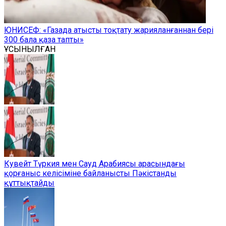
ЮНИСЕФ: «Газада атысты тоқтату жарияланғаннан бері
300 бала қаза тапты»
ҰСЫНЫЛҒАН
Кувейт Түркия мен Сауд Арабиясы арасындағы
қорғаныс келісіміне байланысты Пәкістанды
құттықтайды