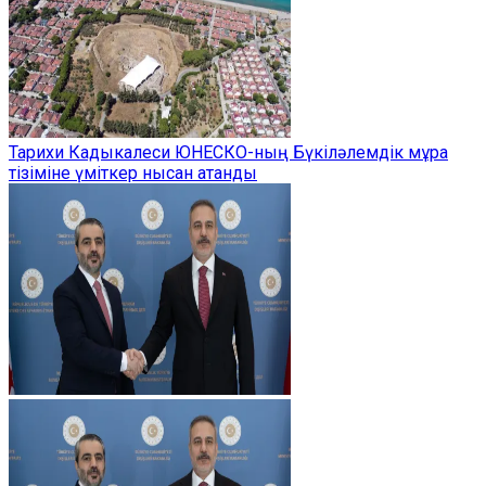
Тарихи Кадыкалеси ЮНЕСКО-ның Бүкіләлемдік мұра
тізіміне үміткер нысан атанды