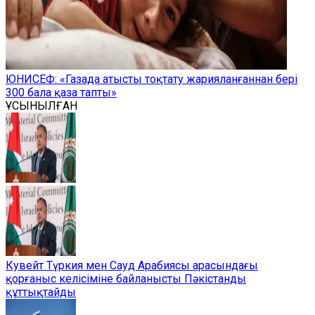
ЮНИСЕФ: «Газада атысты тоқтату жарияланғаннан бері
300 бала қаза тапты»
ҰСЫНЫЛҒАН
Кувейт Түркия мен Сауд Арабиясы арасындағы
қорғаныс келісіміне байланысты Пәкістанды
құттықтайды