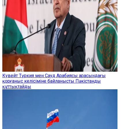
Кувейт Түркия мен Сауд Арабиясы арасындағы
қорғаныс келісіміне байланысты Пәкістанды
құттықтайды