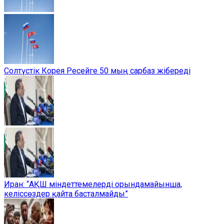
Солтүстік Корея Ресейге 50 мың сарбаз жібереді
Иран: “АҚШ міндеттемелерді орындамайынша,
келіссөздер қайта басталмайды”