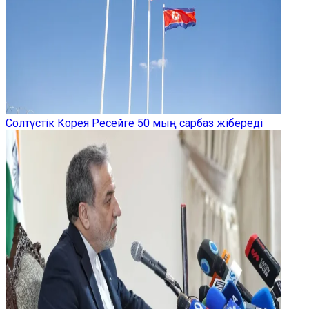
Солтүстік Корея Ресейге 50 мың сарбаз жібереді