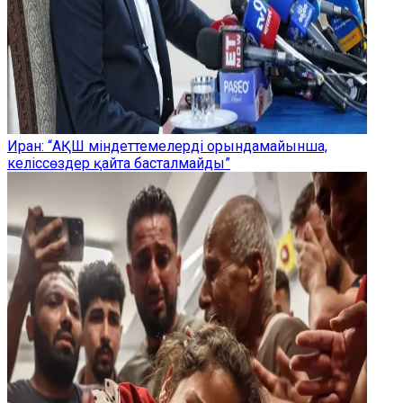
Иран: “АҚШ міндеттемелерді орындамайынша,
келіссөздер қайта басталмайды”