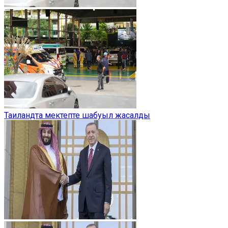
Таиландта мектепте шабуыл жасалды