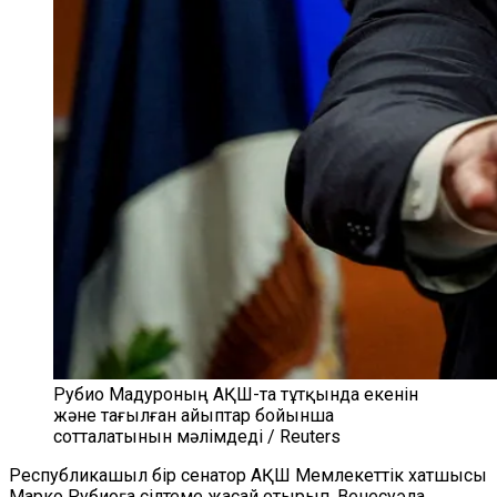
Рубио Мадуроның АҚШ-та тұтқында екенін
және тағылған айыптар бойынша
сотталатынын мәлімдеді / Reuters
Республикашыл бір сенатор АҚШ Мемлекеттік хатшысы
Марко Рубиоға сілтеме жасай отырып, Венесуэла