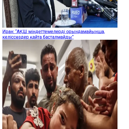
Иран: “АҚШ міндеттемелерді орындамайынша,
келіссөздер қайта басталмайды”