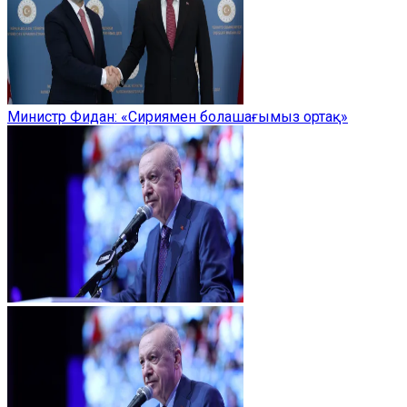
Министр Фидан: «Сириямен болашағымыз ортақ»