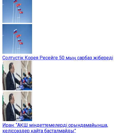
Солтүстік Корея Ресейге 50 мың сарбаз жібереді
Иран: “АҚШ міндеттемелерді орындамайынша,
келіссөздер қайта басталмайды”