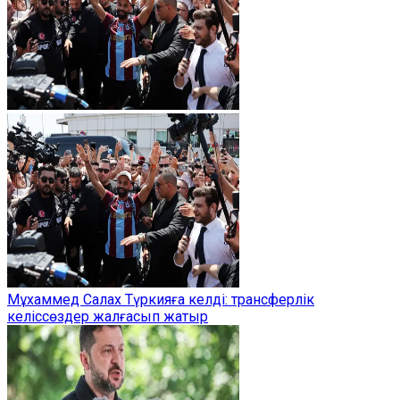
Мұхаммед Салах Түркияға келді: трансферлік
келіссөздер жалғасып жатыр