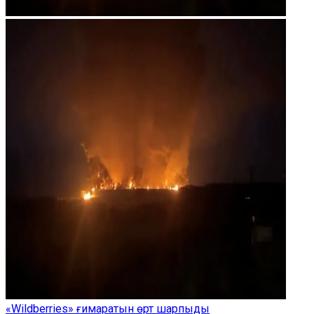
«Wildberries» ғимаратын өрт шарпыды