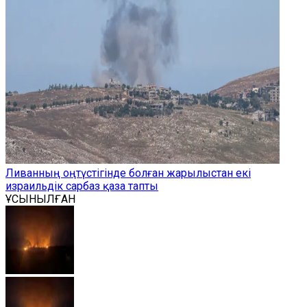
Ливанның оңтүстігінде болған жарылыстан екі
израильдік сарбаз қаза тапты
ҰСЫНЫЛҒАН