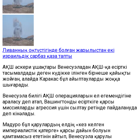
Ливанның оңтүстігінде болған жарылыстан екі
израильдік сарбаз қаза тапты
АҚШ әскери ұшақтары Венесуэладан АҚШ-қа есірткі
тасымалдады деген күдікке ілінген бірнеше қайықты
жойған, алайда Каракас бұл айыптауларды жоққа
шығарады.
Венесуэла билігі АҚШ операцияларын ел егемендігіне
араласу деп атап, Вашингтонды есірткіге қарсы
миссияларды агрессия үшін сылтау ретінде пайдалануда
деп кінәлады.
Мадуро бұл қарулардың елдің «кез келген
империалистік қатерге» қарсы дайын болуын
қамтамасыз ететінін айтып, Венесуэла қарулы