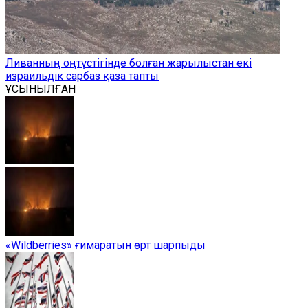
Ливанның оңтүстігінде болған жарылыстан екі
израильдік сарбаз қаза тапты
ҰСЫНЫЛҒАН
«Wildberries» ғимаратын өрт шарпыды