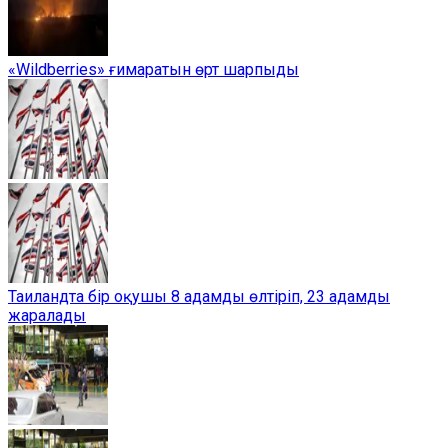
«Wildberries» ғимаратын өрт шарпыды
Таиландта бір оқушы 8 адамды өлтіріп, 23 адамды
жаралады