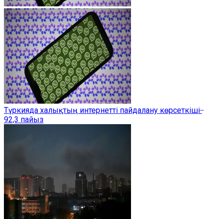
Түркияда халықтың интернетті пайдалану көрсеткіші ̶
92,3 пайыз