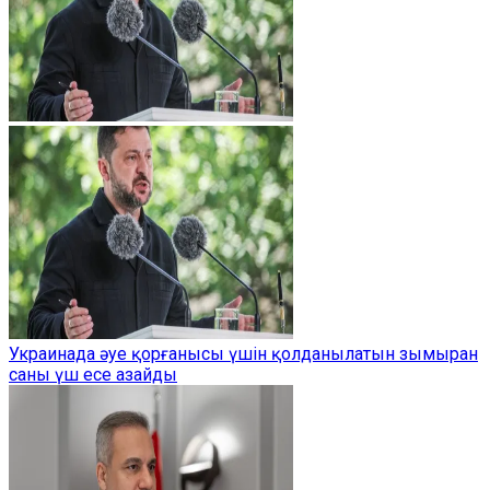
Украинада әуе қорғанысы үшін қолданылатын зымыран
саны үш есе азайды