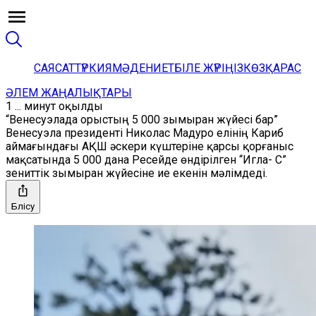
САЯСАТ
ТҮРКИЯ
МӘДЕНИЕТ
БІЛЕ ЖҮРІҢІЗ
КӨЗҚАРАС
ӘЛЕМ ЖАҢАЛЫҚТАРЫ
1 ... минут оқылды
“Венесуэлада орыстың 5 000 зымыран жүйесі бар”
Венесуэла президенті Николас Мадуро елінің Кариб
аймағындағы АҚШ әскери күштеріне қарсы қорғаныс
мақсатында 5 000 дана Ресейде өндірілген “Игла- С”
зениттік зымыран жүйесіне ие екенін мәлімдеді.
Бөлісу