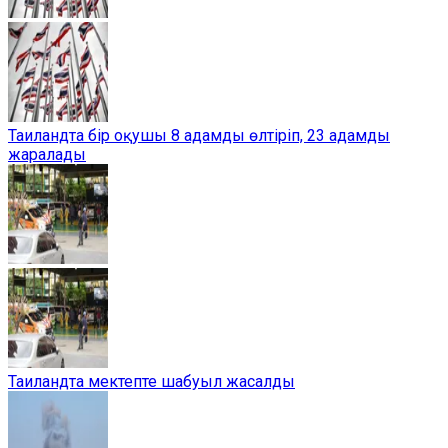
Таиландта бір оқушы 8 адамды өлтіріп, 23 адамды
жаралады
Таиландта мектепте шабуыл жасалды