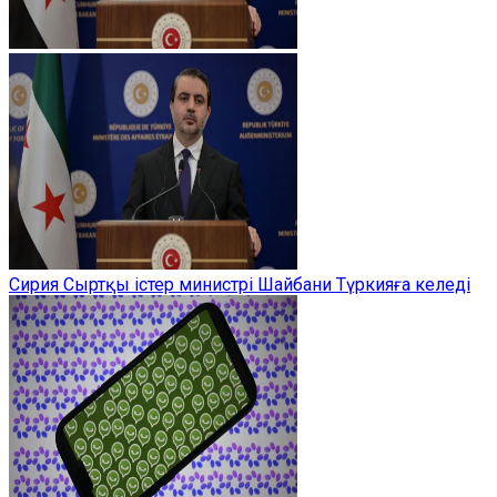
Сирия Сыртқы істер министрі Шайбани Түркияға келеді