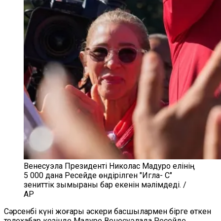
Венесуэла Президенті Николас Мадуро елінің
5 000 дана Ресейде өндірілген "Игла- С"
зениттік зымыраны бар екенін мәлімдеді. /
AP
Сәрсенбі күні жоғары әскери басшылармен бірге өткен
телехабар кезінде Мадуро Венесуэлада Ресейде