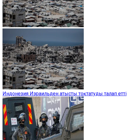
Индонезия Израильден атысты тоқтатуды талап етті