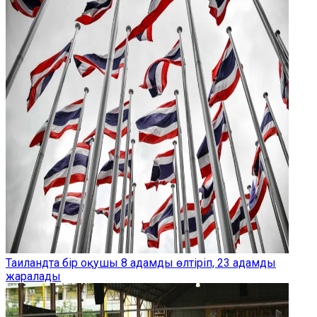
Таиландта бір оқушы 8 адамды өлтіріп, 23 адамды
жаралады