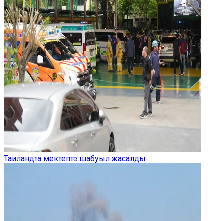
Таиландта мектепте шабуыл жасалды