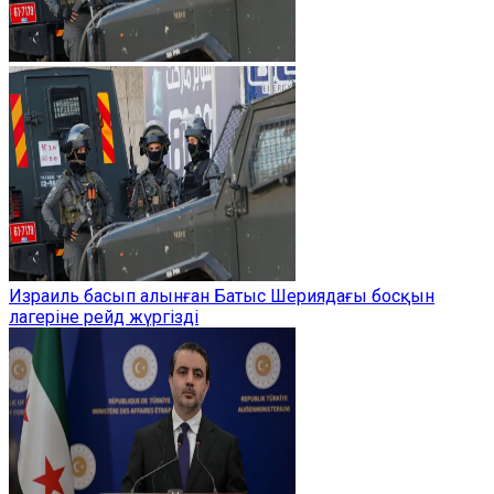
Израиль басып алынған Батыс Шериядағы босқын
лагеріне рейд жүргізді