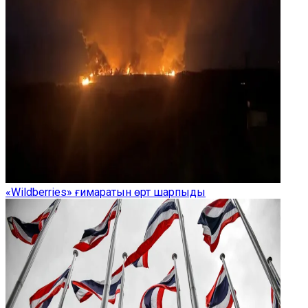
«Wildberries» ғимаратын өрт шарпыды