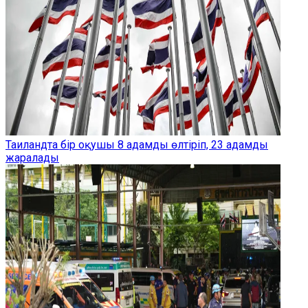
Таиландта бір оқушы 8 адамды өлтіріп, 23 адамды
жаралады