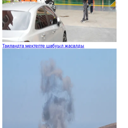
Таиландта мектепте шабуыл жасалды