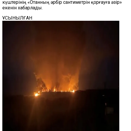
күштерінің «Отанның әрбір сантиметрін қорғауға әзір»
екенін хабарлады.
ҰСЫНЫЛҒАН