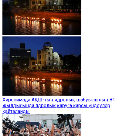
Хиросимада АҚШ-тың ядролық шабуылының 81
жылдығында ядролық қаруға қарсы үндеулер
қайталанды