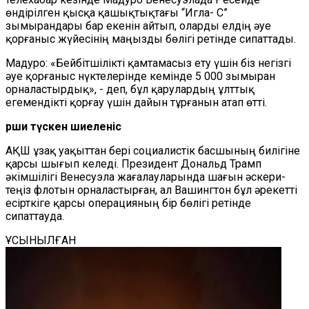
өндірілген қысқа қашықтықтағы “Игла- С”
зымырандары бар екенін айтып, оларды елдің әуе
қорғаныс жүйесінің маңызды бөлігі ретінде сипаттады.
Мадуро: «Бейбітшілікті қамтамасыз ету үшін біз негізгі
әуе қорғаныс нүктелерінде кемінде 5 000 зымыран
орналастырдық», - деп, бұл қарулардың ұлттық
егемендікті қорғау үшін дайын тұрғанын атап өтті.
Өрши түскен шиеленіс
АҚШ ұзақ уақыттан бері социалистік басшының билігіне
қарсы шығып келеді. Президент Дональд Трамп
әкімшілігі Венесуэла жағалауларында шағын әскери-
теңіз флотын орналастырған, ал Вашингтон бұл әрекетті
есірткіге қарсы операцияның бір бөлігі ретінде
сипаттауда.
ҰСЫНЫЛҒАН