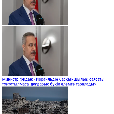
Министр Фидан: «Израильдің басқыншылық саясаты
тоқтатылмаса, дағдарыс бүкіл әлемге таралады»