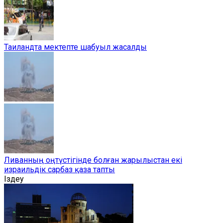
Таиландта мектепте шабуыл жасалды
Ливанның оңтүстігінде болған жарылыстан екі
израильдік сарбаз қаза тапты
Іздеу