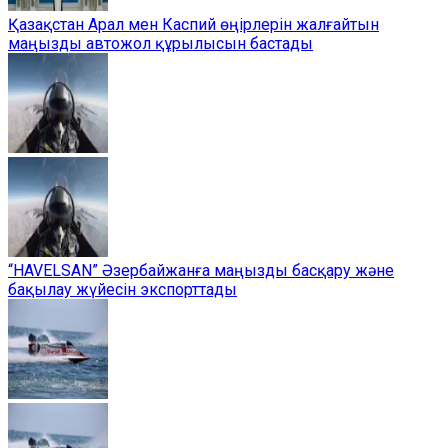
Қазақстан Арал мен Каспий өңірлерін жалғайтын
маңызды автожол құрылысын бастады
“HAVELSAN” Әзербайжанға маңызды басқару және
бақылау жүйесін экспорттады