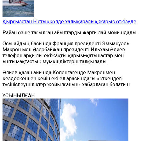
Қырғызстан Ыстықкөлде халықаралық жарыс өткізуде
Райан өзіне тағылған айыптарды
жартылай
мойындады.
Осы айдың басында Франция президенті Эммануэль
Макрон мен Әзербайжан президенті Ил
ь
хам Әлиев
телефон арқылы екіжақты қарым-қатынаст
ар
мен
ынтымақтастық мүмкіндіктерін талқылады.
Әлиев қазан айында Копенгагенде Макронмен
кездескеннен кейін екі ел арасындағы «өткендегі
түсініспеушіліктер жойылғанын»
хабарлаған болатын
.
ҰСЫНЫЛҒАН