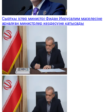
Сыртқы істер министрі Фидан Иерусалим мәселесіне
арналған министрлер кездесуіне қатысады