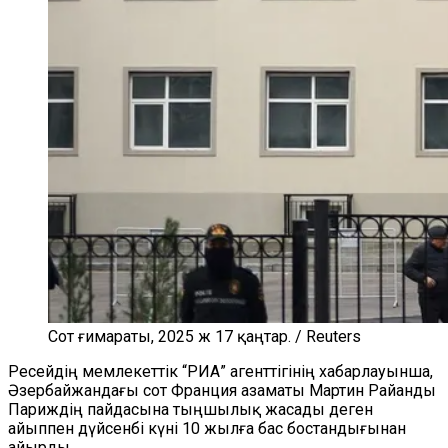
Сот ғимараты, 2025 ж 17 қаңтар. / Reuters
Ресейдің мемлекеттік “РИА” агенттігінің хабарлауынша,
Әзербайжандағы сот Франция азаматы Мартин Райанды
Париждің пайдасына тыңшылық жасады деген
айыппен дүйсенбі күні 10 жылға бас бостандығынан
айырды.