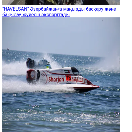
“HAVELSAN” Әзербайжанға маңызды басқару және
бақылау жүйесін экспорттады