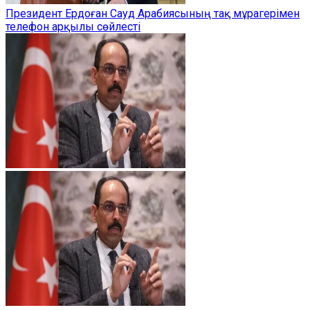
Президент Ердоған Сауд Арабиясының тақ мұрагерімен
телефон арқылы сөйлесті