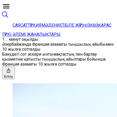
САЯСАТ
ТҮРКИЯ
МӘДЕНИЕТ
БІЛЕ ЖҮРІҢІЗ
КӨЗҚАРАС
ТҮРКІ ӘЛЕМІ ЖАҢАЛЫҚТАРЫ
1 ... минут оқылды
Әзербайжанда Франция азаматы тыңшылық айыбымен
10 жылға сотталды
Бакудегі сот әскери ынтымақтастық пен барлау
қызметіне қатысты тыңшылық айыптары бойынша
Франция азаматы 10 жылға сотталды.
Бөлісу