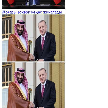
Жоғары әскери кеңес жиналады