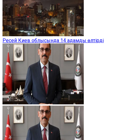
Ресей Киев облысында 14 адамды өлтірді