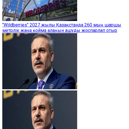
"Wildberries" 2027 жылы Қазақстанда 260 мың шаршы
метрлік жаңа қойма алаңын ашуды жоспарлап отыр