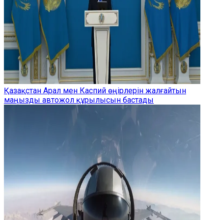
Қазақстан Арал мен Каспий өңірлерін жалғайтын
маңызды автожол құрылысын бастады