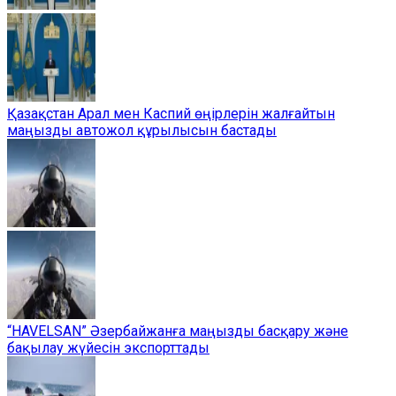
Қазақстан Арал мен Каспий өңірлерін жалғайтын
маңызды автожол құрылысын бастады
“HAVELSAN” Әзербайжанға маңызды басқару және
бақылау жүйесін экспорттады