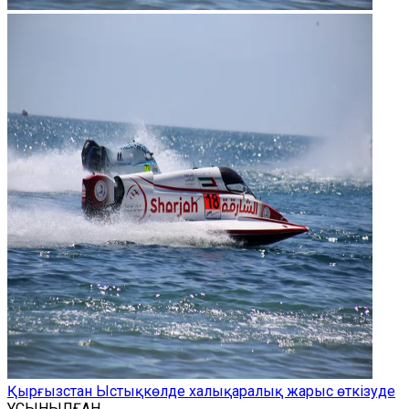
Қырғызстан Ыстықкөлде халықаралық жарыс өткізуде
ҰСЫНЫЛҒАН