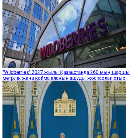
"Wildberries" 2027 жылы Қазақстанда 260 мың шаршы
метрлік жаңа қойма алаңын ашуды жоспарлап отыр