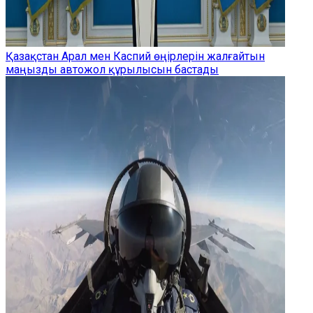
Қазақстан Арал мен Каспий өңірлерін жалғайтын
маңызды автожол құрылысын бастады