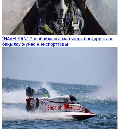
“HAVELSAN” Әзербайжанға маңызды басқару және
бақылау жүйесін экспорттады