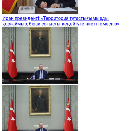
Иран президенті: «Территория тұтастығымызды
қорғаймыз, бірақ соғысты кеңейтуге ниетті емеспіз»