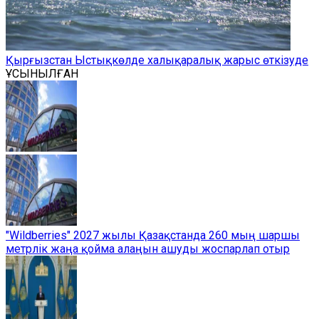
Қырғызстан Ыстықкөлде халықаралық жарыс өткізуде
ҰСЫНЫЛҒАН
"Wildberries" 2027 жылы Қазақстанда 260 мың шаршы
метрлік жаңа қойма алаңын ашуды жоспарлап отыр