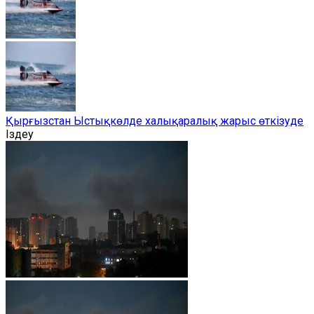
Қырғызстан Ыстықкөлде халықаралық жарыс өткізуде
Іздеу