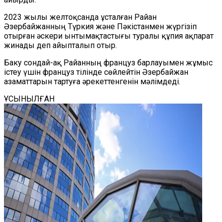
2023 жылы желтоқсанда ұсталған Райан
Әзербайжанның Түркия және Пәкістанмен жүргізіп
отырған әскери ынтымақтастығы туралы құпия ақпарат
жинады деп айыпталып отыр.
Баку сондай-ақ Райанның француз барлауымен жұмыс
істеу үшін француз тілінде сөйлейтін Әзербайжан
азаматтарын тартуға әрекеттенгенін мәлімдеді.
ҰСЫНЫЛҒАН