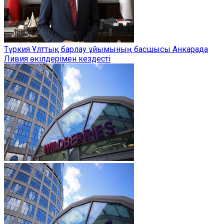
Түркия Ұлттық барлау ұйымының басшысы Анкарада
Ливия өкілдерімен кездесті