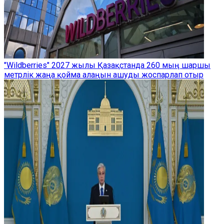
"Wildberries" 2027 жылы Қазақстанда 260 мың шаршы
метрлік жаңа қойма алаңын ашуды жоспарлап отыр