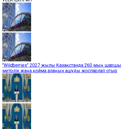
"Wildberries" 2027 жылы Қазақстанда 260 мың шаршы
метрлік жаңа қойма алаңын ашуды жоспарлап отыр