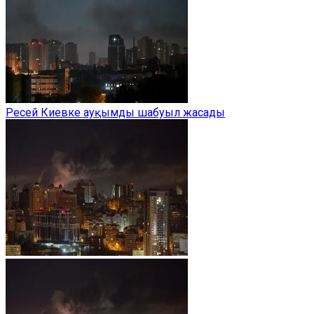
Ресей Киевке ауқымды шабуыл жасады