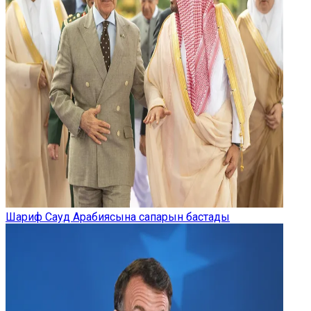
Шариф Сауд Арабиясына сапарын бастады