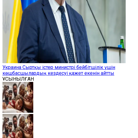
Украина Сыртқы істер министрі бейбітшілік үшін
көшбасшылардың кездесуі қажет екенін айтты
ҰСЫНЫЛҒАН