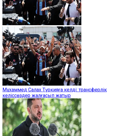
Мұхаммед Салах Түркияға келді: трансферлік
келіссөздер жалғасып жатыр