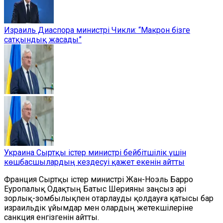
Израиль Диаспора министрі Чикли: “Макрон бізге
сатқындық жасады”
Украина Сыртқы істер министрі бейбітшілік үшін
көшбасшылардың кездесуі қажет екенін айтты
Франция Сыртқы істер министрі Жан-Ноэль Барро
Еуропалық Одақтың Батыс Шерияны заңсыз әрі
зорлық-зомбылықпен отарлауды қолдауға қатысы бар
израильдік ұйымдар мен олардың жетекшілеріне
санкция енгізгенін айтты.