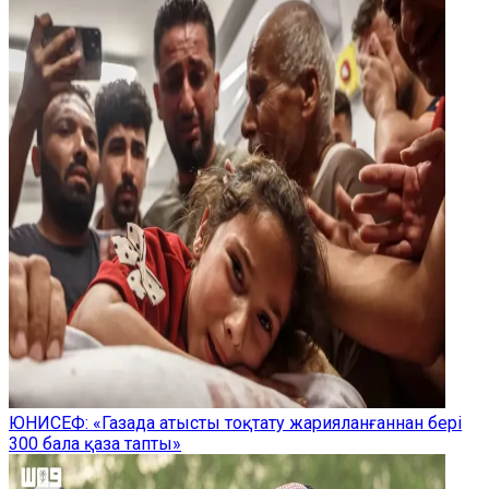
ЮНИСЕФ: «Газада атысты тоқтату жарияланғаннан бері
300 бала қаза тапты»