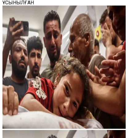
ҰСЫНЫЛҒАН