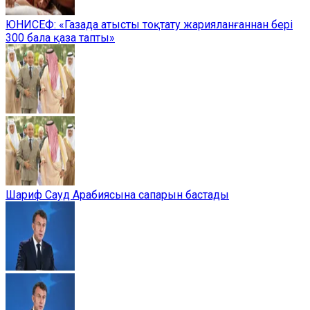
ЮНИСЕФ: «Газада атысты тоқтату жарияланғаннан бері
300 бала қаза тапты»
Шариф Сауд Арабиясына сапарын бастады