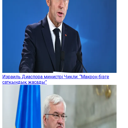
Израиль Диаспора министрі Чикли: “Макрон бізге
сатқындық жасады”