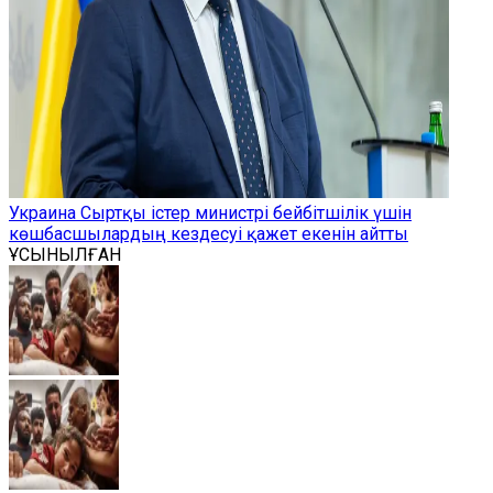
Украина Сыртқы істер министрі бейбітшілік үшін
көшбасшылардың кездесуі қажет екенін айтты
ҰСЫНЫЛҒАН