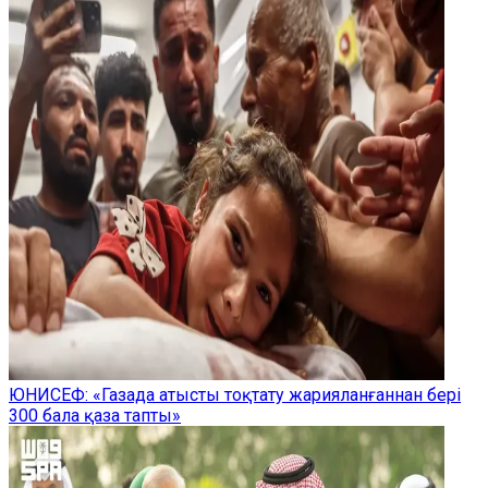
ЮНИСЕФ: «Газада атысты тоқтату жарияланғаннан бері
300 бала қаза тапты»