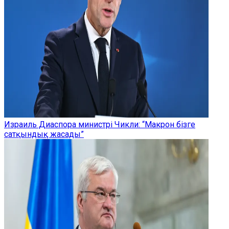
Израиль Диаспора министрі Чикли: “Макрон бізге
сатқындық жасады”