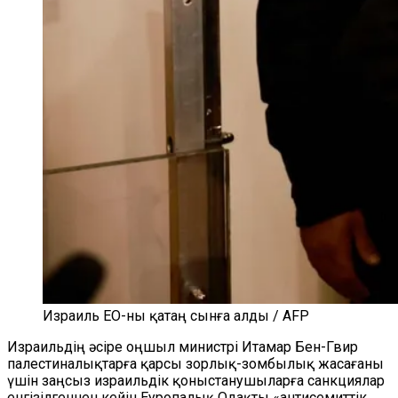
Израиль ЕО-ны қатаң сынға алды / AFP
Израильдің әсіре оңшыл министрі Итамар Бен-Гвир
палестиналықтарға қарсы зорлық-зомбылық жасағаны
үшін заңсыз израильдік қоныстанушыларға санкциялар
енгізілгеннен кейін Еуропалық Одақты «антисемиттік