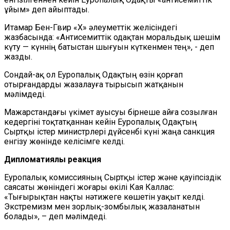
ұйым» деп айыптады.
Итамар Бен-Гвир «X» әлеуметтік желісіндегі
жазбасында: «Антисемиттік одақтан моральдық шешім
күту — күннің батыстан шығуын күткенмен тең», - деп
жазды.
Сондай-ақ ол Еуропалық Одақтың өзін қорғап
отырғандарды жазалауға тырысып жатқанын
мәлімдеді.
Мажарстандағы үкімет ауысуы бірнеше айға созылған
кедергіні тоқтатқаннан кейін Еуропалық Одақтың
Сыртқы істер министрлері дүйсенбі күні жаңа санкция
енгізу жөнінде келісімге келді.
Дипломатиялық реакция
Еуропалық комиссияның Сыртқы істер және қауіпсіздік
саясаты жөніндегі жоғары өкілі Кая Каллас:
«Тығырықтан нақты нәтижеге көшетін уақыт келді.
Экстремизм мен зорлық-зомбылық жазаланатын
болады», – деп мәлімдеді.