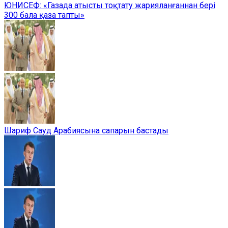
ЮНИСЕФ: «Газада атысты тоқтату жарияланғаннан бері
300 бала қаза тапты»
Шариф Сауд Арабиясына сапарын бастады