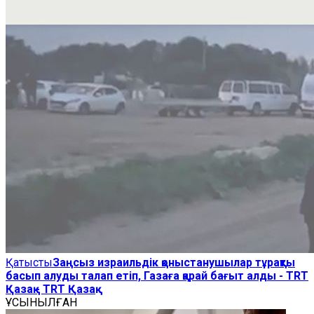
Қатысты
Заңсыз израильдік қоныстанушылар тұрақты
басып алуды талап етіп, Газаға қарай бағыт алды - TRT
Қазақ - TRT Қазақ
ҰСЫНЫЛҒАН