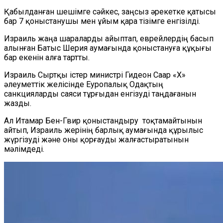
Қабылданған шешімге сәйкес, заңсыз әрекетке қатысы
бар 7 қоныстанушы мен ұйым қара тізімге енгізілді.
Израиль жаңа шараларды айыптап, еврейлердің басып
алынған Батыс Шерия аумағында қоныстануға құқығы
бар екенін алға тартты.
Израиль Сыртқы істер министрі Гидеон Саар «X»
әлеуметтік желісінде Еуропалық Одақтың
санкцияларды саяси тұрғыдан енгізуді таңдағанын
жазды.
Ал Итамар Бен-Гвир қоныстандыру тоқтамайтынын
айтып, Израиль жерінің барлық аумағында құрылыс
жүргізуді және оны қорғауды жалғастыратынын
мәлімдеді.