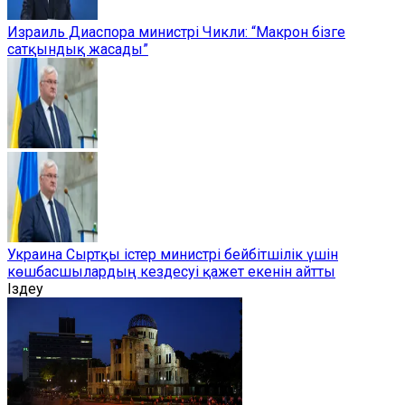
Израиль Диаспора министрі Чикли: “Макрон бізге
сатқындық жасады”
Украина Сыртқы істер министрі бейбітшілік үшін
көшбасшылардың кездесуі қажет екенін айтты
Іздеу