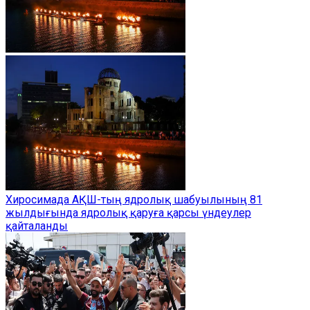
Хиросимада АҚШ-тың ядролық шабуылының 81
жылдығында ядролық қаруға қарсы үндеулер
қайталанды