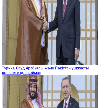
Түркия, Сауд Арабиясы және Пәкістан үшжақты
келісімге қол қоймақ