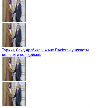
Түркия, Сауд Арабиясы және Пәкістан үшжақты
келісімге қол қоймақ