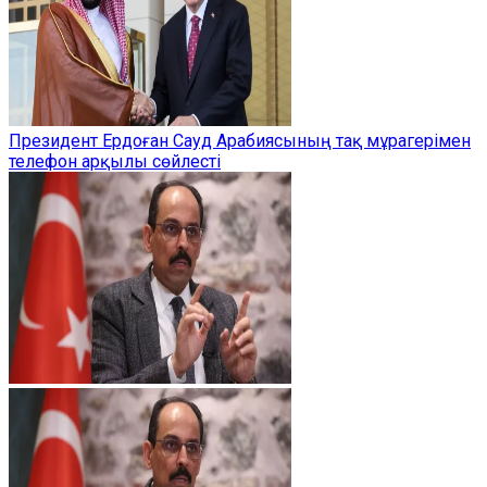
Президент Ердоған Сауд Арабиясының тақ мұрагерімен
телефон арқылы сөйлесті