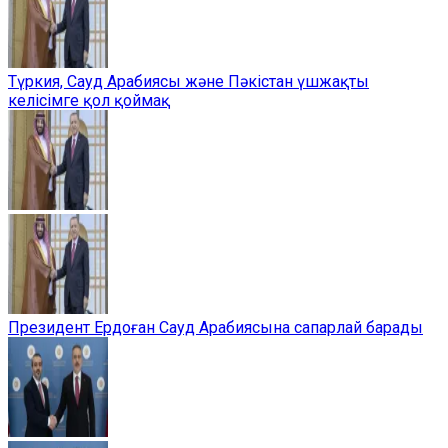
Түркия, Сауд Арабиясы және Пәкістан үшжақты
келісімге қол қоймақ
Президент Ердоған Сауд Арабиясына сапарлай барады