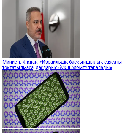
Министр Фидан: «Израильдің басқыншылық саясаты
тоқтатылмаса, дағдарыс бүкіл әлемге таралады»