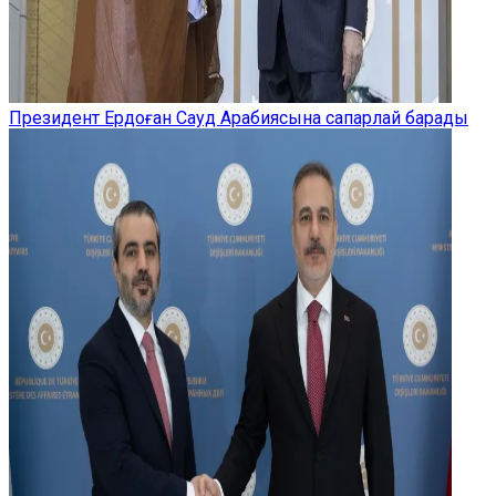
Президент Ердоған Сауд Арабиясына сапарлай барады