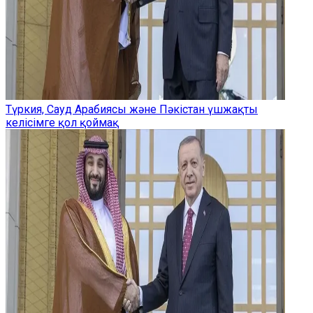
Түркия, Сауд Арабиясы және Пәкістан үшжақты
келісімге қол қоймақ