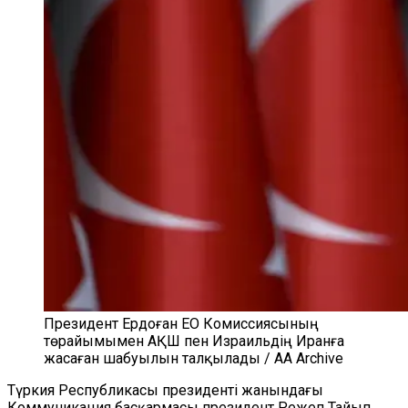
Президент Ердоған ЕО Комиссиясының
төрайымымен АҚШ пен Израильдің Иранға
жасаған шабуылын талқылады / AA Archive
Түркия Республикасы президенті жанындағы
Коммуникация басқармасы президент Режеп Тайып