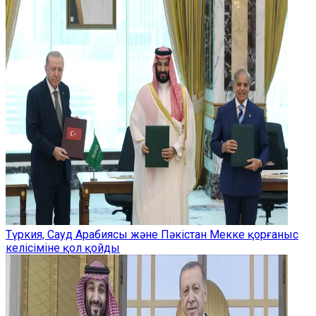
Түркия, Сауд Арабиясы және Пәкістан Мекке қорғаныс
келісіміне қол қойды