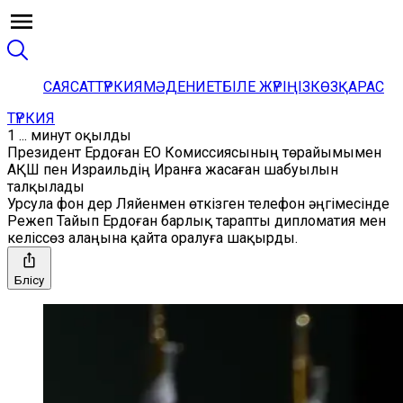
САЯСАТ
ТҮРКИЯ
МӘДЕНИЕТ
БІЛЕ ЖҮРІҢІЗ
КӨЗҚАРАС
ТҮРКИЯ
1 ... минут оқылды
Президент Ердоған ЕО Комиссиясының төрайымымен
АҚШ пен Израильдің Иранға жасаған шабуылын
талқылады
Урсула фон дер Ляйенмен өткізген телефон әңгімесінде
Режеп Тайып Ердоған барлық тарапты дипломатия мен
келіссөз алаңына қайта оралуға шақырды.
Бөлісу