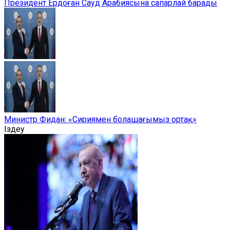
Президент Ердоған Сауд Арабиясына сапарлай барады
Министр Фидан: «Сириямен болашағымыз ортақ»
Іздеу