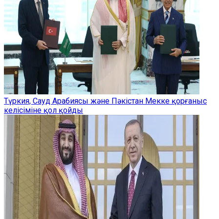
Түркия, Сауд Арабиясы және Пәкістан Мекке қорғаныс
келісіміне қол қойды