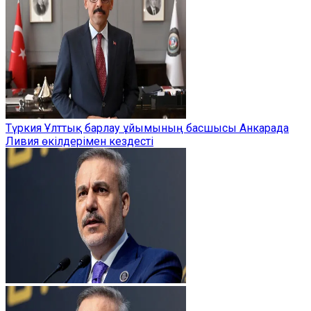
Түркия Ұлттық барлау ұйымының басшысы Анкарада
Ливия өкілдерімен кездесті