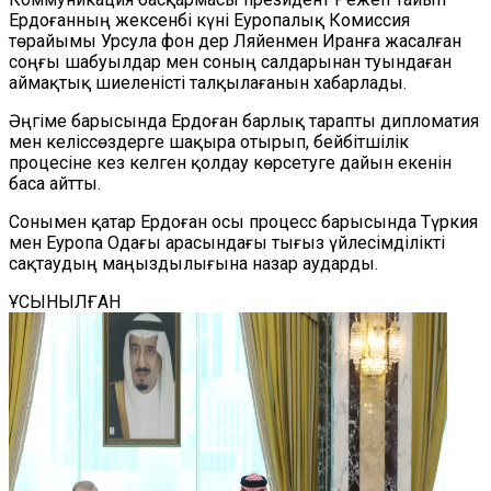
Ердоғанның жексенбі күні Еуропалық Комиссия
төрайымы Урсула фон дер Ляйенмен Иранға жасалған
соңғы шабуылдар мен соның салдарынан туындаған
аймақтық шиеленісті талқылағанын хабарлады.
Әңгіме барысында Ердоған барлық тарапты дипломатия
мен келіссөздерге шақыра отырып, бейбітшілік
процесіне кез келген қолдау көрсетуге дайын екенін
баса айтты.
Сонымен қатар Ердоған осы процесс барысында Түркия
мен Еуропа Одағы арасындағы тығыз үйлесімділікті
сақтаудың маңыздылығына назар аударды.
ҰСЫНЫЛҒАН