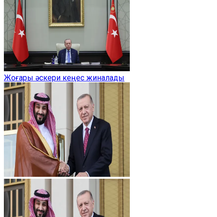
Жоғары әскери кеңес жиналады