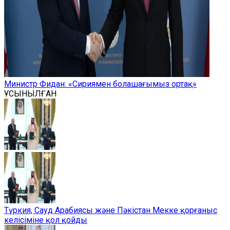
Министр Фидан: «Сириямен болашағымыз ортақ»
ҰСЫНЫЛҒАН
Түркия, Сауд Арабиясы және Пәкістан Мекке қорғаныс
келісіміне қол қойды