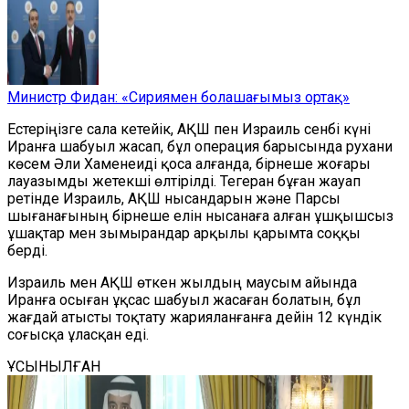
Министр Фидан: «Сириямен болашағымыз ортақ»
Естеріңізге сала кетейік, АҚШ пен Израиль сенбі күні
Иранға шабуыл жасап, бұл операция барысында рухани
көсем Әли Хаменеиді қоса алғанда, бірнеше жоғары
лауазымды жетекші өлтірілді. Тегеран бұған жауап
ретінде Израиль, АҚШ нысандарын және Парсы
шығанағының бірнеше елін нысанаға алған ұшқышсыз
ұшақтар мен зымырандар арқылы қарымта соққы
берді.
Израиль мен АҚШ өткен жылдың маусым айында
Иранға осыған ұқсас шабуыл жасаған болатын, бұл
жағдай атысты тоқтату жарияланғанға дейін 12 күндік
соғысқа ұласқан еді.
ҰСЫНЫЛҒАН