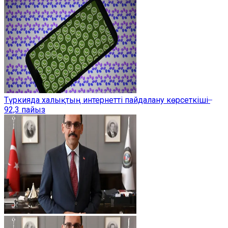
Түркияда халықтың интернетті пайдалану көрсеткіші ̶
92,3 пайыз