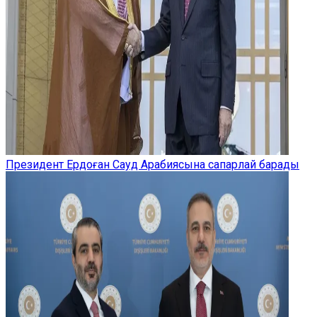
Президент Ердоған Сауд Арабиясына сапарлай барады