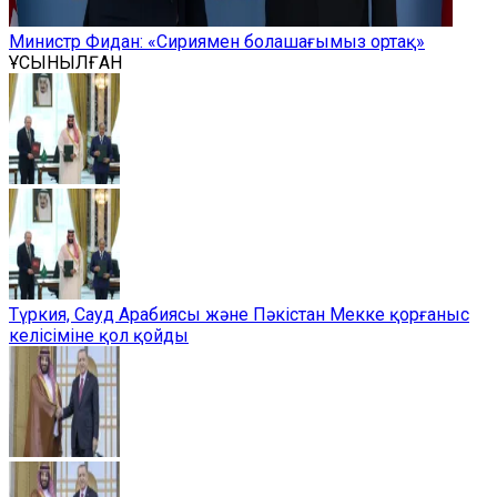
Министр Фидан: «Сириямен болашағымыз ортақ»
ҰСЫНЫЛҒАН
Түркия, Сауд Арабиясы және Пәкістан Мекке қорғаныс
келісіміне қол қойды