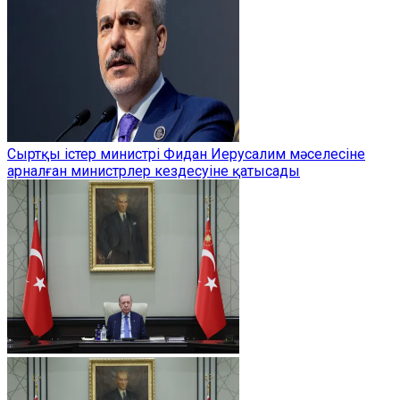
Сыртқы істер министрі Фидан Иерусалим мәселесіне
арналған министрлер кездесуіне қатысады