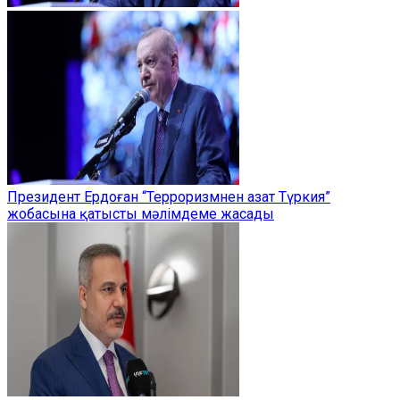
Президент Ердоған “Терроризмнен азат Түркия”
жобасына қатысты мәлімдеме жасады