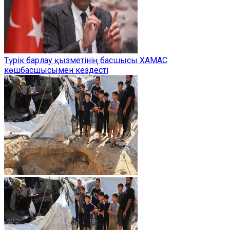
Түрік барлау қызметінің басшысы ХАМАС
көшбасшысымен кездесті