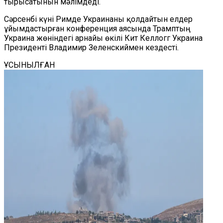
тырысатынын мәлімдеді.
Сәрсенбі күні Римде Украинаны қолдайтын елдер
ұйымдастырған конференция аясында Трамптың
Украина жөніндегі арнайы өкілі Кит Келлогг Украина
Президенті Владимир Зеленскиймен кездесті.
ҰСЫНЫЛҒАН