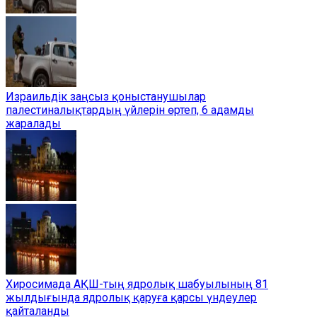
Израильдік заңсыз қоныстанушылар
палестиналықтардың үйлерін өртеп, 6 адамды
жаралады
Хиросимада АҚШ-тың ядролық шабуылының 81
жылдығында ядролық қаруға қарсы үндеулер
қайталанды