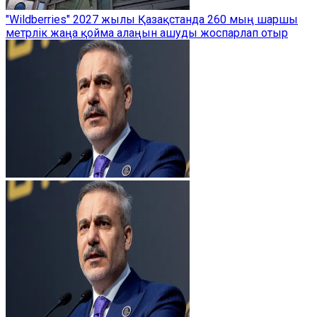
"Wildberries" 2027 жылы Қазақстанда 260 мың шаршы
метрлік жаңа қойма алаңын ашуды жоспарлап отыр