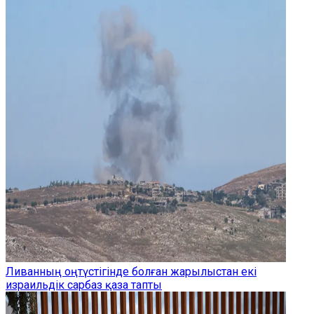
Ливанның оңтүстігінде болған жарылыстан екі
израильдік сарбаз қаза тапты