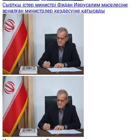
Сыртқы істер министрі Фидан Иерусалим мәселесіне
арналған министрлер кездесуіне қатысады