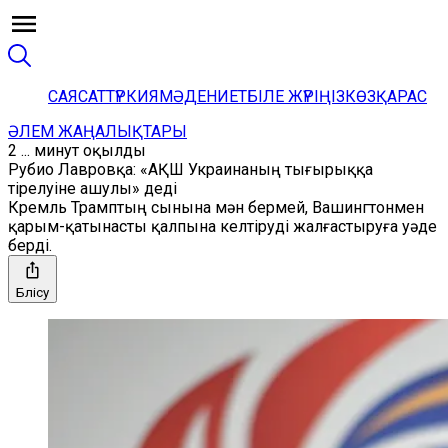
САЯСАТ
ТҮРКИЯ
МӘДЕНИЕТ
БІЛЕ ЖҮРІҢІЗ
КӨЗҚАРАС
ӘЛЕМ ЖАҢАЛЫҚТАРЫ
2 ... минут оқылды
Рубио Лавровқа: «АҚШ Украинаның тығырыққа
тірелуіне ашулы» деді
Кремль Трамптың сынына мән бермей, Вашингтонмен
қарым-қатынасты қалпына келтіруді жалғастыруға уәде
берді.
Бөлісу