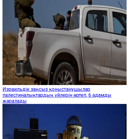
Израильдік заңсыз қоныстанушылар
палестиналықтардың үйлерін өртеп, 6 адамды
жаралады