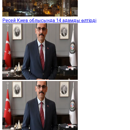
Ресей Киев облысында 14 адамды өлтірді