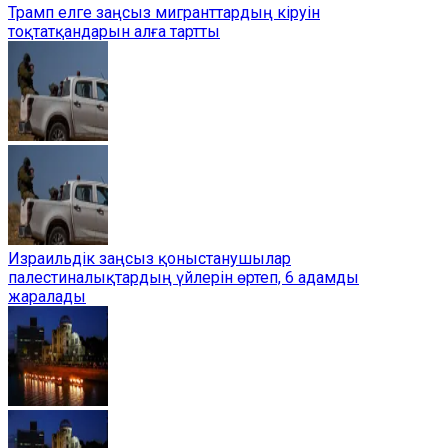
Трамп елге заңсыз мигранттардың кіруін
тоқтатқандарын алға тартты
Израильдік заңсыз қоныстанушылар
палестиналықтардың үйлерін өртеп, 6 адамды
жаралады