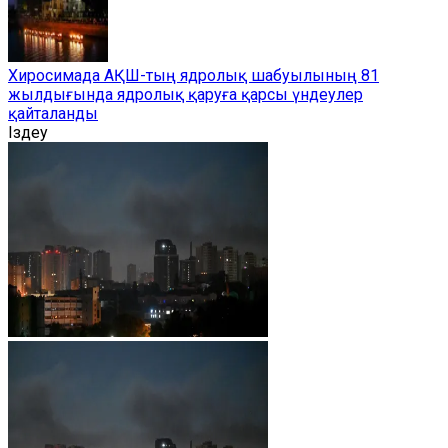
Хиросимада АҚШ-тың ядролық шабуылының 81
жылдығында ядролық қаруға қарсы үндеулер
қайталанды
Іздеу