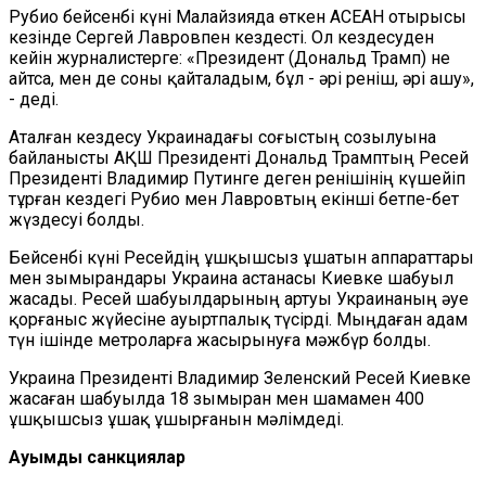
Рубио бейсенбі күні Малайзияда өткен АСЕАН отырысы
кезінде Сергей Лавровпен кездесті. Ол кездесуден
кейін журналистерге: «Президент (Дональд Трамп) не
айтса, мен де соны қайталадым, бұл - әрі реніш, әрі ашу»,
- деді.
Аталған кездесу Украинадағы соғыстың созылуына
байланысты АҚШ Президенті Дональд Трамптың Ресей
Президенті Владимир Путинге деген ренішінің күшейіп
тұрған кездегі Рубио мен Лавровтың екінші бетпе-бет
жүздесуі болды.
Бейсенбі күні Ресейдің ұшқышсыз ұшатын аппараттары
мен зымырандары Украина астанасы Киевке шабуыл
жасады. Ресей шабуылдарының артуы Украинаның әуе
қорғаныс жүйесіне ауыртпалық түсірді. Мыңдаған адам
түн ішінде метроларға жасырынуға мәжбүр болды.
Украина Президенті Владимир Зеленский Ресей Киевке
жасаған шабуылда 18 зымыран мен шамамен 400
ұшқышсыз ұшақ ұшырғанын мәлімдеді.
Ауқымды санкциялар