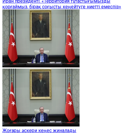
Иран президенті: «Территория тұтастығымызды
қорғаймыз, бірақ соғысты кеңейтуге ниетті емеспіз»
Жоғары әскери кеңес жиналады