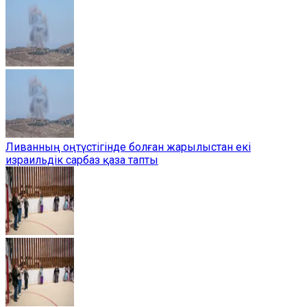
Ливанның оңтүстігінде болған жарылыстан екі
израильдік сарбаз қаза тапты