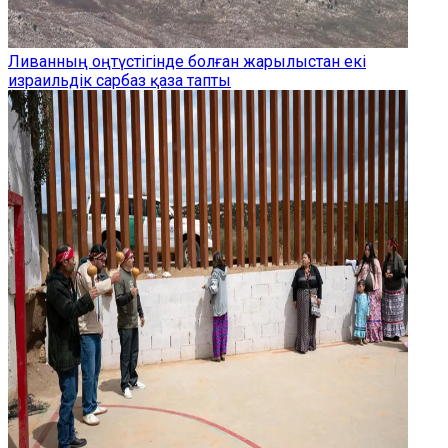
Ливанның оңтүстігінде болған жарылыстан екі
израильдік сарбаз қаза тапты