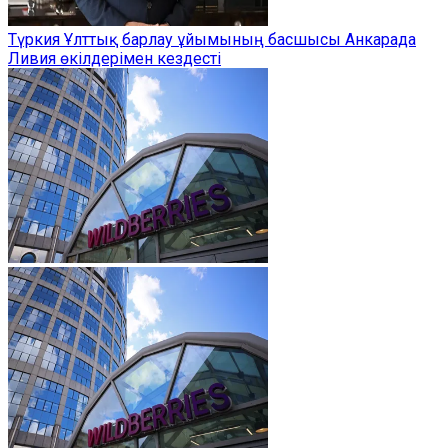
Түркия Ұлттық барлау ұйымының басшысы Анкарада
Ливия өкілдерімен кездесті