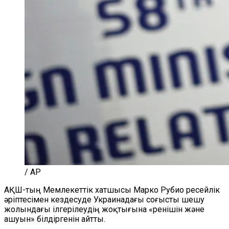
/ AP
АҚШ-тың Мемлекеттік хатшысы Марко Рубио ресейлік
әріптесімен кездесуде Украинадағы соғысты шешу
жолындағы ілгерілеудің жоқтығына «ренішін және
ашуын» білдіргенін айтты.