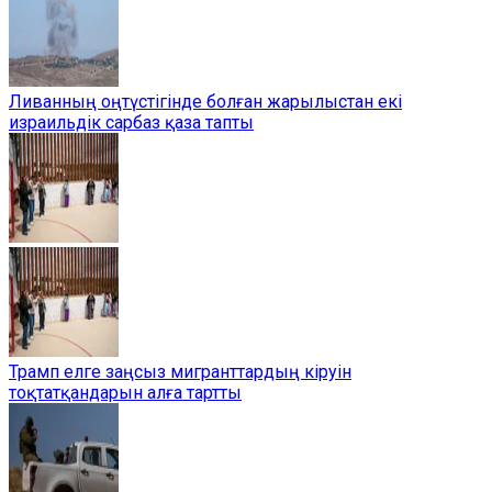
Ливанның оңтүстігінде болған жарылыстан екі
израильдік сарбаз қаза тапты
Трамп елге заңсыз мигранттардың кіруін
тоқтатқандарын алға тартты