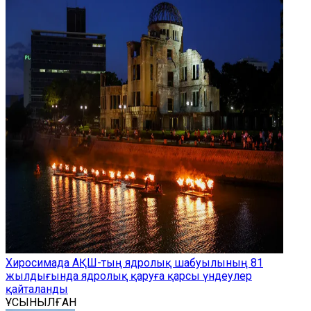
Хиросимада АҚШ-тың ядролық шабуылының 81
жылдығында ядролық қаруға қарсы үндеулер
қайталанды
ҰСЫНЫЛҒАН