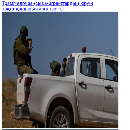
Трамп елге заңсыз мигранттардың кіруін
тоқтатқандарын алға тартты