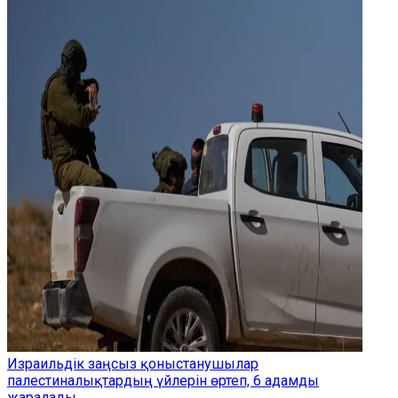
Израильдік заңсыз қоныстанушылар
палестиналықтардың үйлерін өртеп, 6 адамды
жаралады