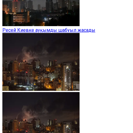
Ресей Киевке ауқымды шабуыл жасады