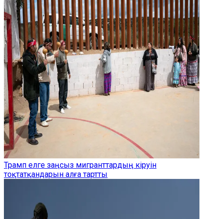
Трамп елге заңсыз мигранттардың кіруін
тоқтатқандарын алға тартты