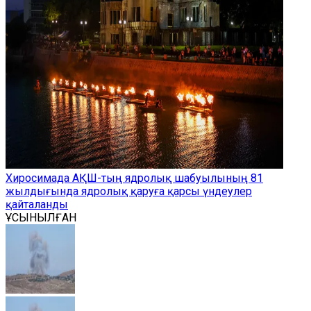
Хиросимада АҚШ-тың ядролық шабуылының 81
жылдығында ядролық қаруға қарсы үндеулер
қайталанды
ҰСЫНЫЛҒАН