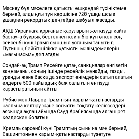
Мәскеу бұл мәселеге қатысты ешқандай түсініктеме
бермей, алдыңғы түн көршісіне 728 ұшқышсыз
ұшақпен рекордтық деңгейде шабуыл жасады.
АҚШ Украинаға қорғаныс қаруларын жеткізуді қайта
бастауға бұйрық бергеннен кейін бір күн өткен соң
сейсенбі күні Трамп сыншыл ұстаным танытып,
Путиннің бейбітшілікке қатысты мәлімдемелерін
«мағынасыз» деп атады.
Сондай-ақ Трамп Ресейге қатаң санкциялар енгізетін
заңнаманы, соның ішінде ресейлік мұнайды, газды,
уранды және басқа да экспорт өнімдерін сатып алатын
елдерге 500 пайыздық баж салығын енгізуді
қарастыратынын айтты.
Рубио мен Лавров Трамптың қарым-қатынастарды
қалпына келтіру және соғысты тоқтату келіссөздері
аясында ақпан айында Сауд Арабиясында алғаш рет
кездескен болатын.
Кремль сәрсенбі күні Трамптың сынына мән бермей,
Вашингтонмен қарым-қатынастарды түзетуге