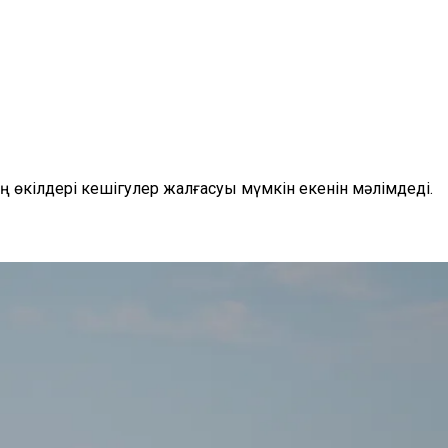
өкілдері кешігулер жалғасуы мүмкін екенін мәлімдеді.