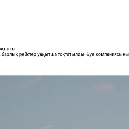
оқтатты
 барлық рейстер уақытша тоқтатылды. Әуе компаниясының 