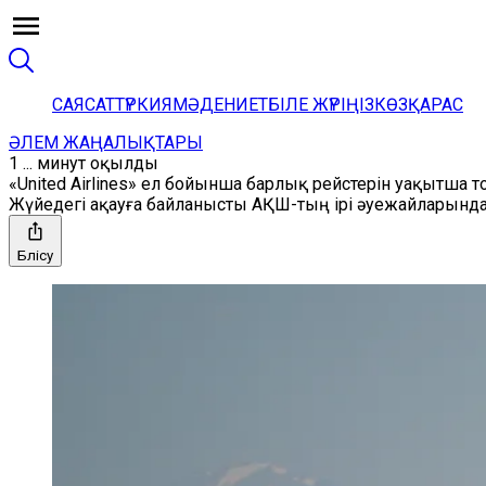
САЯСАТ
ТҮРКИЯ
МӘДЕНИЕТ
БІЛЕ ЖҮРІҢІЗ
КӨЗҚАРАС
ӘЛЕМ ЖАҢАЛЫҚТАРЫ
1 ... минут оқылды
«United Airlines» ел бойынша барлық рейстерін уақытша т
Жүйедегі ақауға байланысты АҚШ-тың ірі әуежайларында
Бөлісу