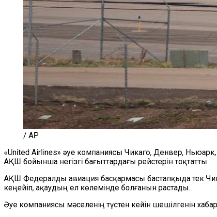
/ AP
«United Airlines» әуе компаниясы Чикаго, Денвер, Ньюа
АҚШ бойынша негізгі бағыттардағы рейстерін тоқтатты.
АҚШ Федералды авиация басқармасы бастапқыда тек Чикаг
кеңейіп, ақаудың ел көлемінде болғанын растады.
Әуе компаниясы мәселенің түстен кейін шешілгенін хабар