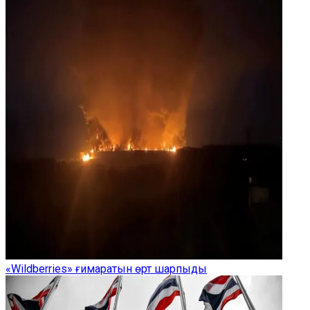
«Wildberries» ғимаратын өрт шарпыды