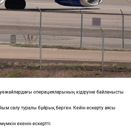
 әуежайлардағы операцияларының кідіруіне байланысты
ым салу туралы бұйрық берген. Кейін ескерту аясы
үмкін екенін ескертті.