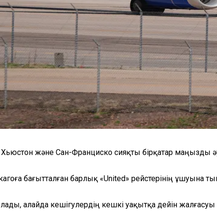
рк, Хьюстон және Сан-Франциско сияқты бірқатар маңызды
оға бағытталған барлық «United» рейстерінің ұшуына тый
лады, алайда кешігулердің кешкі уақытқа дейін жалғасуы м