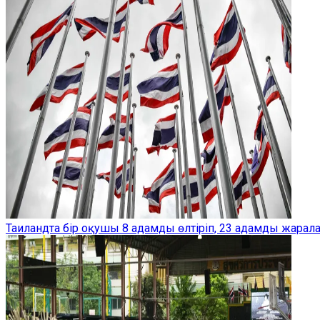
Таиландта бір оқушы 8 адамды өлтіріп, 23 адамды жарал