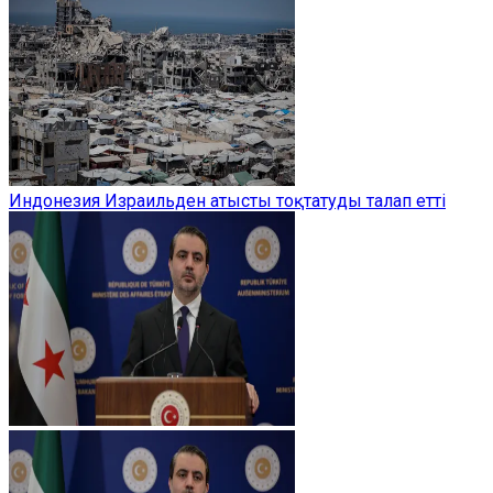
Индонезия Израильден атысты тоқтатуды талап етті