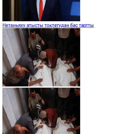
Нетаньяху атысты тоқтатудан бас тартты