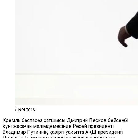
/ Reuters
Кремль баспасөз хатшысы Дмитрий Песков бейсенбі
күні жасаған мәлімдемесінде Ресей президенті
Владимир Путиннің қазіргі уақытта АҚШ президенті
Дональд Трамппен кездесуді жоспарламағанын