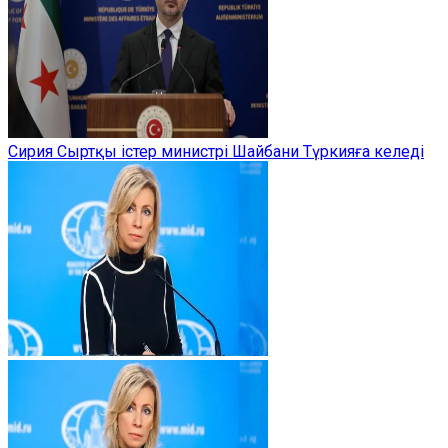
Сирия Сыртқы істер министрі Шайбани Түркияға келеді