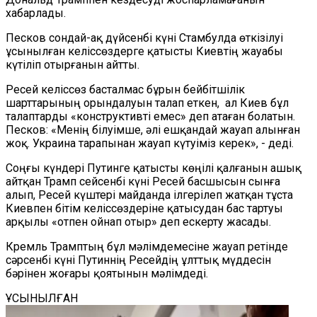
хабарлады.
Песков сондай-ақ дүйсенбі күні Стамбулда өткізілуі
ұсынылған келіссөздерге қатысты Киевтің жауабы
күтіліп отырғанын айтты.
Ресей келіссөз басталмас бұрын бейбітшілік
шарттарының орындалуын талап еткен, ал Киев бұл
талаптарды «конструктивті емес» деп атаған болатын.
Песков: «Менің білуімше, әлі ешқандай жауап алынған
жоқ. Украина тарапынан жауап күтуіміз керек», - деді.
Соңғы күндері Путинге қатысты көңілі қалғанын ашық
айтқан Трамп сейсенбі күні Ресей басшысын сынға
алып, Ресей күштері майданда ілгерілеп жатқан тұста
Киевпен бітім келіссөздеріне қатысудан бас тартуы
арқылы «отпен ойнап отыр» деп ескерту жасады.
Кремль Трамптың бұл мәлімдемесіне жауап ретінде
сәрсенбі күні Путиннің Ресейдің ұлттық мүддесін
бәрінен жоғары қоятынын мәлімдеді.
ҰСЫНЫЛҒАН