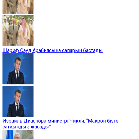
Шариф Сауд Арабиясына сапарын бастады
Израиль Диаспора министрі Чикли: “Макрон бізге
сатқындық жасады”