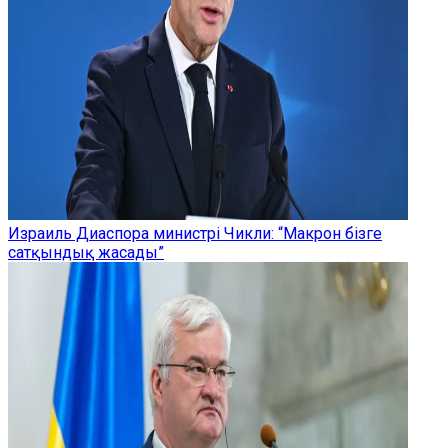
Израиль Диаспора министрі Чикли: “Макрон бізге
сатқындық жасады”