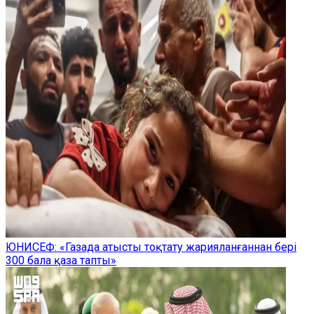
ЮНИСЕФ: «Газада атысты тоқтату жарияланғаннан бері
300 бала қаза тапты»