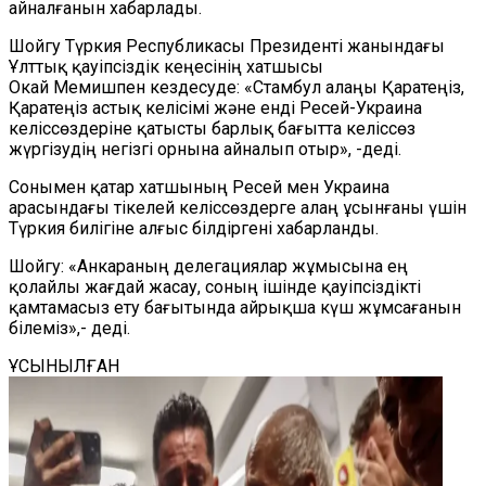
айналғанын хабарлады.
Шойгу Түркия Республикасы Президенті жанындағы
Ұлттық қауіпсіздік кеңесінің хатшысы
Окай Мемишпен кездесуде: «Стамбул алаңы Қаратеңіз,
Қаратеңіз астық келісімі және енді Ресей-Украина
келіссөздеріне қатысты барлық бағытта келіссөз
жүргізудің негізгі орнына айналып отыр», -деді.
Сонымен қатар хатшының Ресей мен Украина
арасындағы тікелей келіссөздерге алаң ұсынғаны үшін
Түркия билігіне алғыс білдіргені хабарланды.
Шойгу: «Анкараның делегациялар жұмысына ең
қолайлы жағдай жасау, соның ішінде қауіпсіздікті
қамтамасыз ету бағытында айрықша күш жұмсағанын
білеміз»,- деді.
ҰСЫНЫЛҒАН