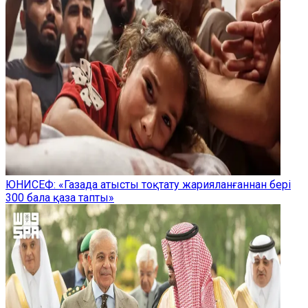
ЮНИСЕФ: «Газада атысты тоқтату жарияланғаннан бері
300 бала қаза тапты»