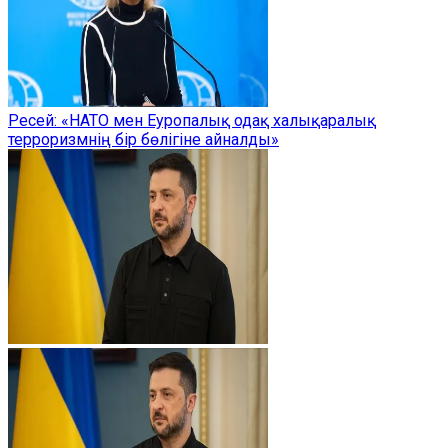
Ресей: «НАТО мен Еуропалық одақ халықаралық
терроризмнің бір бөлігіне айналды»