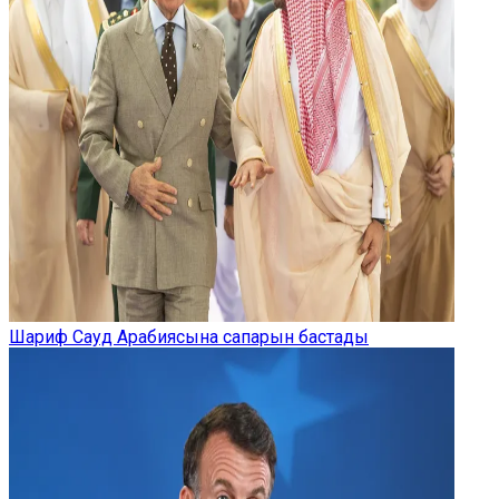
Шариф Сауд Арабиясына сапарын бастады