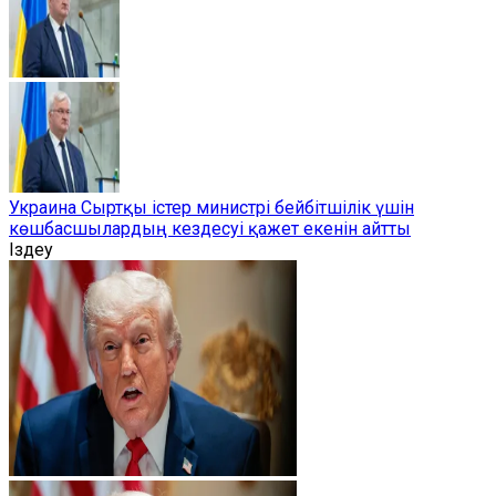
Украина Сыртқы істер министрі бейбітшілік үшін
көшбасшылардың кездесуі қажет екенін айтты
Іздеу