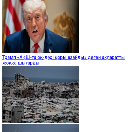
Трамп «АҚШ-та оқ-дәрі қоры азайды» деген ақпаратты
жоққа шығарды