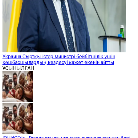
Украина Сыртқы істер министрі бейбітшілік үшін
көшбасшылардың кездесуі қажет екенін айтты
ҰСЫНЫЛҒАН