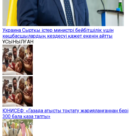
Украина Сыртқы істер министрі бейбітшілік үшін
көшбасшылардың кездесуі қажет екенін айтты
ҰСЫНЫЛҒАН
ЮНИСЕФ: «Газада атысты тоқтату жарияланғаннан бері
300 бала қаза тапты»