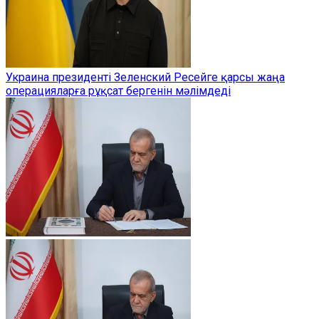
Украина президенті Зеленский Ресейге қарсы жаңа
операцияларға рұқсат бергенін мәлімдеді