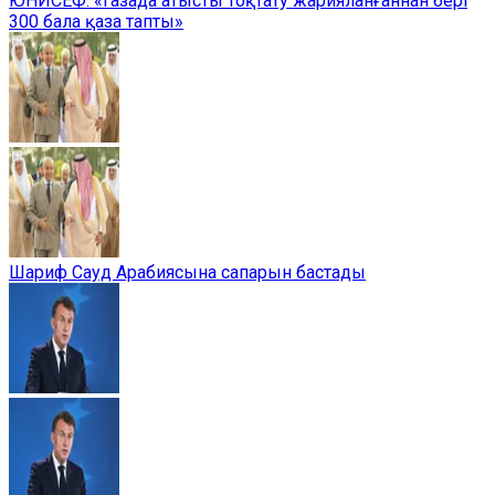
ЮНИСЕФ: «Газада атысты тоқтату жарияланғаннан бері
300 бала қаза тапты»
Шариф Сауд Арабиясына сапарын бастады