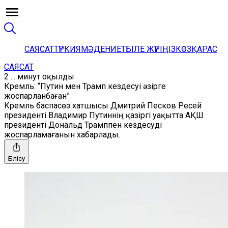
САЯСАТ
ТҮРКИЯ
МӘДЕНИЕТ
БІЛЕ ЖҮРІҢІЗ
КӨЗҚАРАС
САЯСАТ
2 ... минут оқылды
Кремль: “Путин мен Трамп кездесуі әзірге
жоспарланбаған”
Кремль баспасөз хатшысы Дмитрий Песков Ресей
президенті Владимир Путиннің қазіргі уақытта АҚШ
президенті Дональд Трамппен кездесуді
жоспарламағанын хабарлады.
Бөлісу