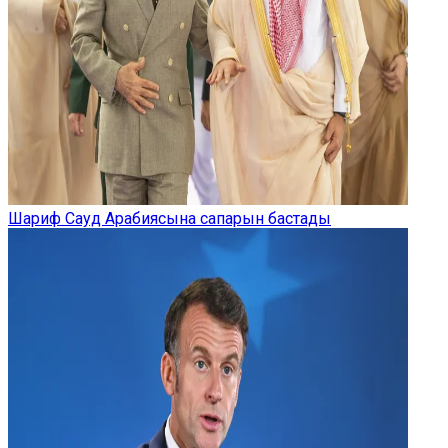
Шариф Сауд Арабиясына сапарын бастады