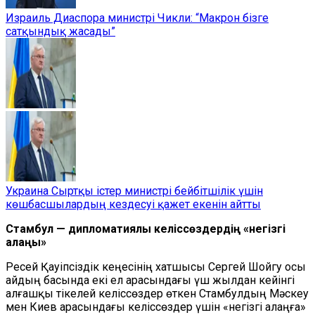
Израиль Диаспора министрі Чикли: “Макрон бізге
сатқындық жасады”
Украина Сыртқы істер министрі бейбітшілік үшін
көшбасшылардың кездесуі қажет екенін айтты
Стамбул — дипломатиялық келіссөздердің «негізгі
алаңы»
Ресей Қауіпсіздік кеңесінің хатшысы Сергей Шойгу осы
айдың басында екі ел арасындағы үш жылдан кейінгі
алғашқы тікелей келіссөздер өткен Стамбулдың Мәскеу
мен Киев арасындағы келіссөздер үшін «негізгі алаңға»