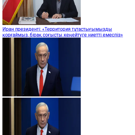
Иран президенті: «Территория тұтастығымызды
қорғаймыз, бірақ соғысты кеңейтуге ниетті емеспіз»