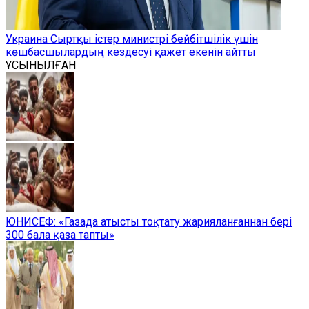
Украина Сыртқы істер министрі бейбітшілік үшін
көшбасшылардың кездесуі қажет екенін айтты
ҰСЫНЫЛҒАН
ЮНИСЕФ: «Газада атысты тоқтату жарияланғаннан бері
300 бала қаза тапты»