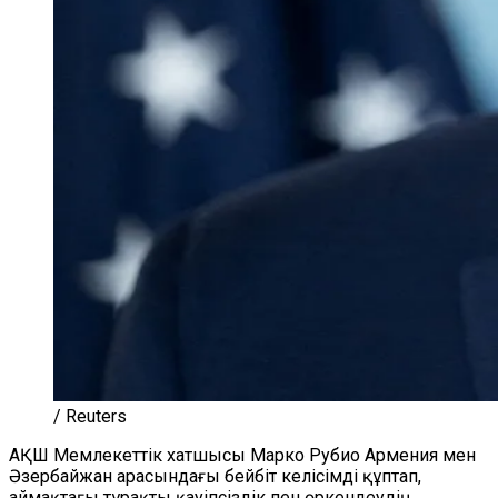
/ Reuters
АҚШ Мемлекеттік хатшысы Марко Рубио Армения мен
Әзербайжан арасындағы бейбіт келісімді құптап,
аймақтағы тұрақты қауіпсіздік пен өркендеудің