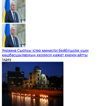
Украина Сыртқы істер министрі бейбітшілік үшін
көшбасшылардың кездесуі қажет екенін айтты
Іздеу