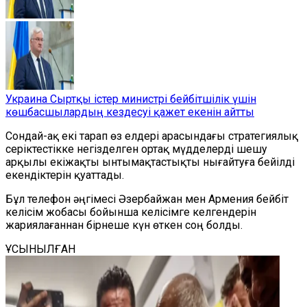
Украина Сыртқы істер министрі бейбітшілік үшін
көшбасшылардың кездесуі қажет екенін айтты
Сондай-ақ екі тарап өз елдері арасындағы стратегиялық
серіктестікке негізделген ортақ мүдделерді шешу
арқылы екіжақты ынтымақтастықты нығайтуға бейілді
екендіктерін қуаттады.
Бұл телефон әңгімесі Әзербайжан мен Армения бейбіт
келісім жобасы бойынша келісімге келгендерін
жариялағаннан бірнеше күн өткен соң болды.
ҰСЫНЫЛҒАН