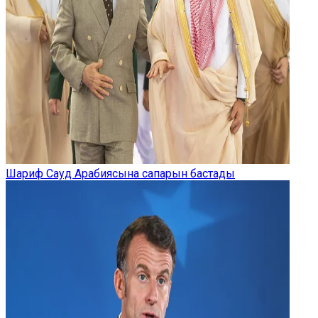
Шариф Сауд Арабиясына сапарын бастады