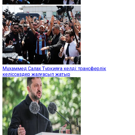
Мұхаммед Салах Түркияға келді: трансферлік
келіссөздер жалғасып жатыр