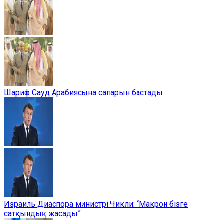
Шариф Сауд Арабиясына сапарын бастады
Израиль Диаспора министрі Чикли: “Макрон бізге
сатқындық жасады”