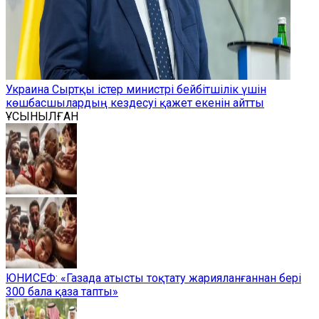
Украина Сыртқы істер министрі бейбітшілік үшін
көшбасшылардың кездесуі қажет екенін айтты
ҰСЫНЫЛҒАН
ЮНИСЕФ: «Газада атысты тоқтату жарияланғаннан бері
300 бала қаза тапты»