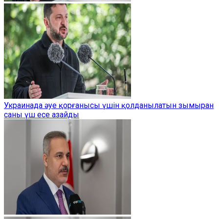
Украинада әуе қорғанысы үшін қолданылатын зымыран
саны үш есе азайды