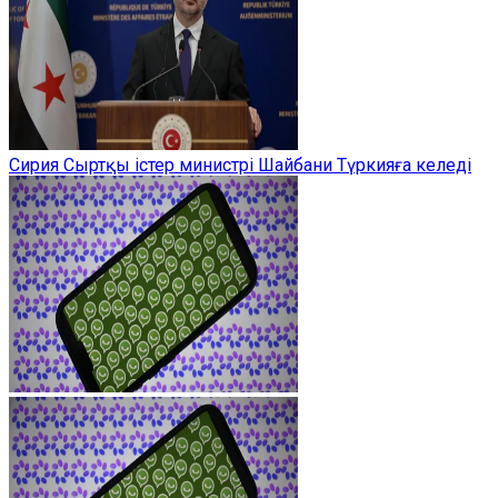
Сирия Сыртқы істер министрі Шайбани Түркияға келеді