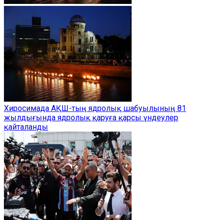
Хиросимада АҚШ-тың ядролық шабуылының 81
жылдығында ядролық қаруға қарсы үндеулер
қайталанды