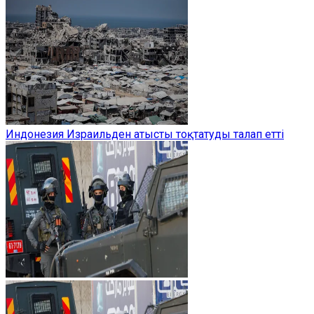
Индонезия Израильден атысты тоқтатуды талап етті