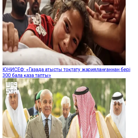
ЮНИСЕФ: «Газада атысты тоқтату жарияланғаннан бері
300 бала қаза тапты»