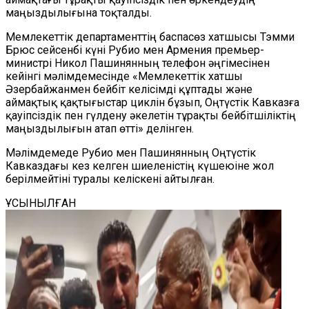
маңыздылығына тоқталды.
Мемлекеттік департаменттің баспасөз хатшысы Тэмми
Брюс сейсенбі күні Рубио мен Армения премьер-
министрі Никол Пашинянның телефон әңгімесінен
кейінгі мәлімдемесінде «Мемлекеттік хатшы
Әзербайжанмен бейбіт келісімді құптады және
аймақтық қақтығыстар циклін бұзып, Оңтүстік Кавказға
қауіпсіздік пен гүлдену әкелетін тұрақты бейбітшіліктің
маңыздылығын атап өтті» делінген.
Мәлімдемеде Рубио мен Пашинянның Оңтүстік
Кавказдағы кез келген шиеленістің күшеюіне жол
берілмейтіні туралы келіскені айтылған.
ҰСЫНЫЛҒАН