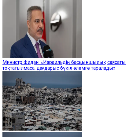
Министр Фидан: «Израильдің басқыншылық саясаты
тоқтатылмаса, дағдарыс бүкіл әлемге таралады»