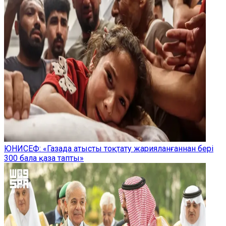
ЮНИСЕФ: «Газада атысты тоқтату жарияланғаннан бері
300 бала қаза тапты»