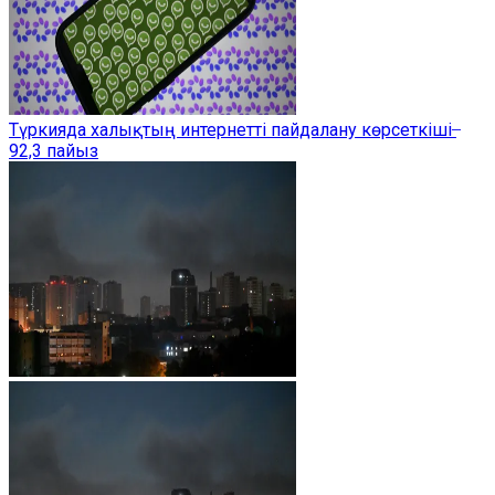
Түркияда халықтың интернетті пайдалану көрсеткіші ̶
92,3 пайыз