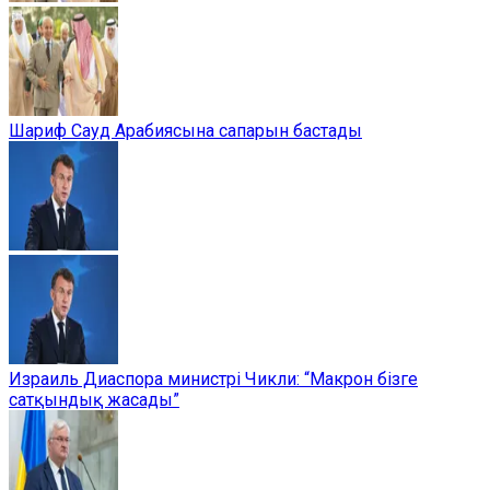
Шариф Сауд Арабиясына сапарын бастады
Израиль Диаспора министрі Чикли: “Макрон бізге
сатқындық жасады”