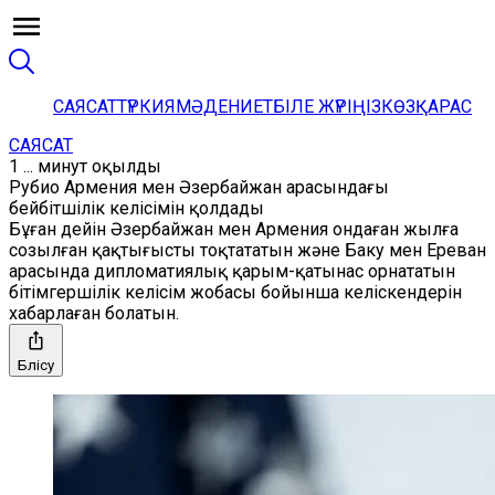
САЯСАТ
ТҮРКИЯ
МӘДЕНИЕТ
БІЛЕ ЖҮРІҢІЗ
КӨЗҚАРАС
САЯСАТ
1 ... минут оқылды
Рубио Армения мен Әзербайжан арасындағы
бейбітшілік келісімін қолдады
Бұған дейін Әзербайжан мен Армения ондаған жылға
созылған қақтығысты тоқтататын және Баку мен Ереван
арасында дипломатиялық қарым-қатынас орнататын
бітімгершілік келісім жобасы бойынша келіскендерін
хабарлаған болатын.
Бөлісу