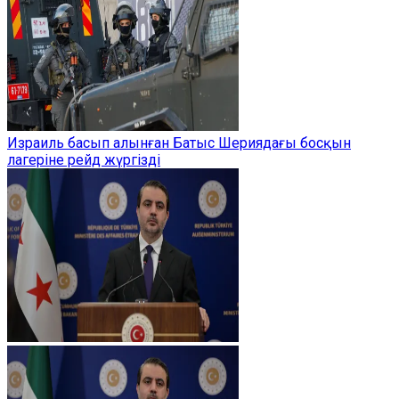
Израиль басып алынған Батыс Шериядағы босқын
лагеріне рейд жүргізді