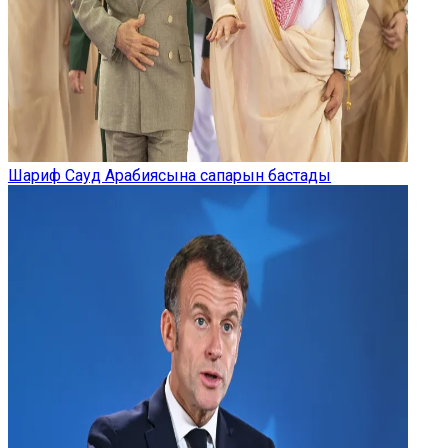
Шариф Сауд Арабиясына сапарын бастады