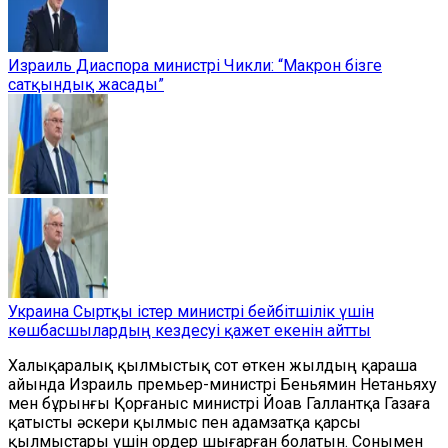
Израиль Диаспора министрі Чикли: “Макрон бізге
сатқындық жасады”
Украина Сыртқы істер министрі бейбітшілік үшін
көшбасшылардың кездесуі қажет екенін айтты
Халықаралық қылмыстық сот өткен жылдың қараша
айында Израиль премьер-министрі Беньямин Нетаньяху
мен бұрынғы Қорғаныс министрі Йоав Галлантқа Газаға
қатысты әскери қылмыс пен адамзатқа қарсы
қылмыстары үшін ордер шығарған болатын. Сонымен