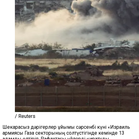
/ Reuters
Шекарасыз дәрігерлер ұйымы сәрсенбі күні «Израиль
армиясы Газа секторының солтүстігінде кемінде 13
адамды өлтіріп, Рафахтағы үйлерді қиратуды