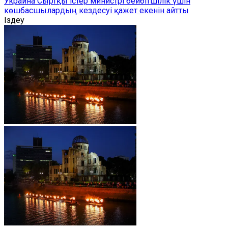
Украина Сыртқы істер министрі бейбітшілік үшін
көшбасшылардың кездесуі қажет екенін айтты
Іздеу