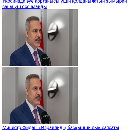
Украинада әуе қорғанысы үшін қолданылатын зымыран
саны үш есе азайды
Министр Фидан: «Израильдің басқыншылық саясаты