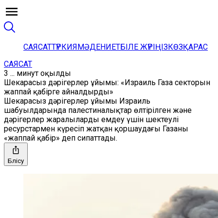
САЯСАТ
ТҮРКИЯ
МӘДЕНИЕТ
БІЛЕ ЖҮРІҢІЗ
КӨЗҚАРАС
САЯСАТ
3 ... минут оқылды
Шекарасыз дәрігерлер ұйымы: «Израиль Газа секторын
жаппай қабірге айналдырды»
Шекарасыз дәрігерлер ұйымы Израиль
шабуылдарында палестиналықтар өлтірілген және
дәрігерлер жаралыларды емдеу үшін шектеулі
ресурстармен күресіп жатқан қоршаудағы Газаны
«жаппай қабір» деп сипаттады.
Бөлісу