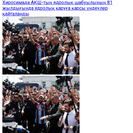
Хиросимада АҚШ-тың ядролық шабуылының 81
жылдығында ядролық қаруға қарсы үндеулер
қайталанды