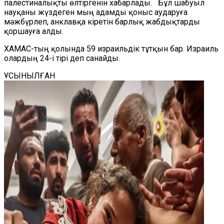
палестиналықты өлтіргенін хабарлады. Бұл шабуыл
науқаны жүздеген мың адамды қоныс аударуға
мәжбүрлеп, анклавқа кіретін барлық жабдықтарды
қоршауға алды.
ХАМАС-тың қолында 59 израильдік тұтқын бар. Израиль
олардың 24-і тірі деп санайды.
ҰСЫНЫЛҒАН