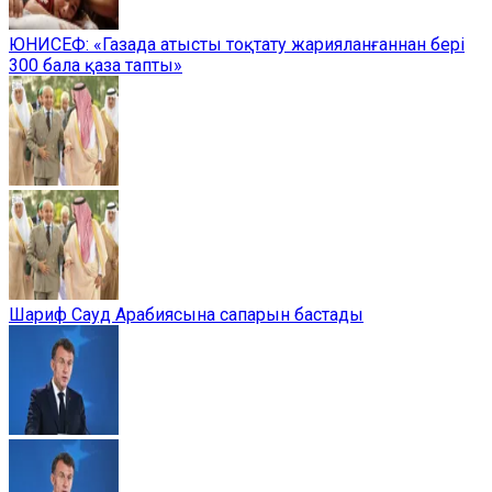
ЮНИСЕФ: «Газада атысты тоқтату жарияланғаннан бері
300 бала қаза тапты»
Шариф Сауд Арабиясына сапарын бастады