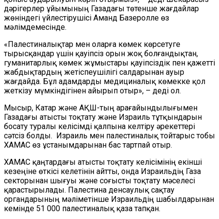
дәрігерлер ұйымының Газадағы төтенше жағдайлар
жөніндегі үйлестірушісі Аманд Базеролле өз
мәлімдемесінде.
«Палестиналықтар мен оларға көмек көрсетуге
тырысқандар үшін қауіпсіз орын жоқ болғандықтан,
гуманитарлық көмек жұмыстары қауіпсіздік пен қажетті
жабдықтардың жетіспеушілігі салдарынан ауыр
жағдайда. Бұл адамдарды медициналық көмекке қол
жеткізу мүмкіндігінен айырып отыр», – деді ол.
Мысыр, Катар және АҚШ-тың арағайындылығымен
Газадағы атысты тоқтату және Израиль тұтқындарын
босату туралы келісімді қалпына келтіру әрекеттері
сәтсіз болды. Израиль мен палестиналық тойтарыс тобы
ХАМАС өз ұстанымдарынан бас тартпай отыр.
ХАМАС қаңтардағы атысты тоқтату келісімінің екінші
кезеңіне өткісі келетінін айтты, онда Израильдің Газа
секторынан шығуы және соғысты тоқтату мәселесі
қарастырылады. Палестина денсаулық сақтау
органдарының мәліметінше Израильдің шабылдарынан
кемінде 51 000 палестиналық қаза тапқан.