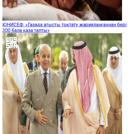
ЮНИСЕФ: «Газада атысты тоқтату жарияланғаннан бері
300 бала қаза тапты»