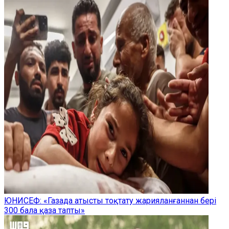
ЮНИСЕФ: «Газада атысты тоқтату жарияланғаннан бері
300 бала қаза тапты»