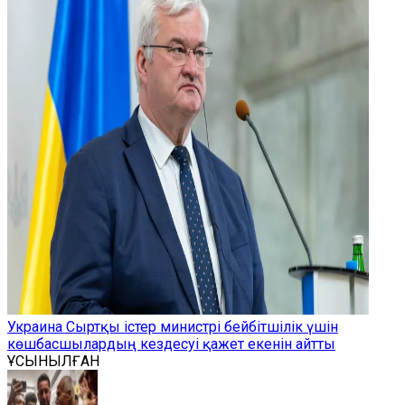
Украина Сыртқы істер министрі бейбітшілік үшін
көшбасшылардың кездесуі қажет екенін айтты
ҰСЫНЫЛҒАН