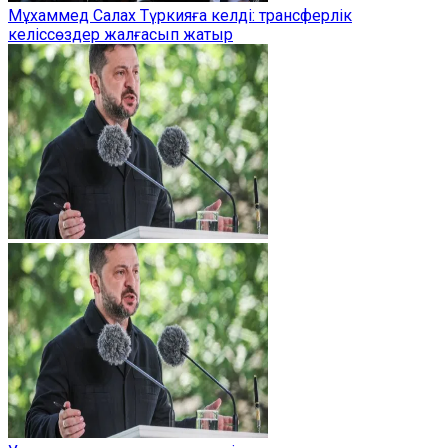
Мұхаммед Салах Түркияға келді: трансферлік
келіссөздер жалғасып жатыр