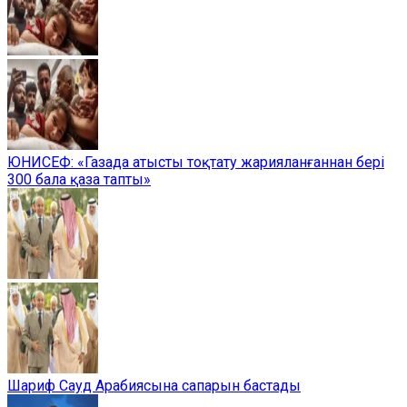
ЮНИСЕФ: «Газада атысты тоқтату жарияланғаннан бері
300 бала қаза тапты»
Шариф Сауд Арабиясына сапарын бастады