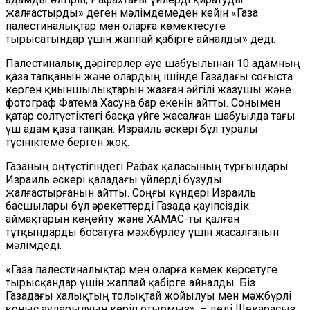
жалғастырды» деген мәлімдемеден кейін «Газа
палестиналықтар мен оларға көмектесуге
тырысатындар үшін жаппай қабірге айналды» деді.
Палестиналық дәрігерлер әуе шабуылынан 10 адамның
қаза тапқанын және олардың ішінде Газадағы соғыста
көрген қиыншылықтарын жазған әйгілі жазушы және
фотограф Фатема Хасуна бар екенін айтты. Сонымен
қатар солтүстіктегі басқа үйге жасалған шабуылда тағы
үш адам қаза тапқан. Израиль әскері бұл туралы
түсініктеме берген жоқ.
Газаның оңтүстігіндегі Рафах қаласының тұрғындары
Израиль әскері қаладағы үйлерді бұзуды
жалғастырғанын айтты. Соңғы күндері Израиль
басшылары бұл әрекеттерді Газада қауіпсіздік
аймақтарын кеңейту және ХАМАС-ты қалған
тұтқындарды босатуға мәжбүрлеу үшін жасалғанын
мәлімдеді.
«Газа палестиналықтар мен оларға көмек көрсетуге
тырысқандар үшін жаппай қабірге айналды. Біз
Газадағы халықтың толықтай жойылуы мен мәжбүрлі
қоныс аударылуын көріп отырмыз», – деді Шекарасыз