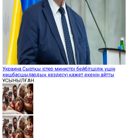
Украина Сыртқы істер министрі бейбітшілік үшін
көшбасшылардың кездесуі қажет екенін айтты
ҰСЫНЫЛҒАН