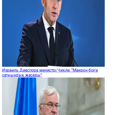
Израиль Диаспора министрі Чикли: “Макрон бізге
сатқындық жасады”