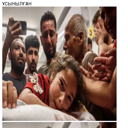
ҰСЫНЫЛҒАН