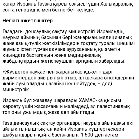
қатар Израиль Газаға қарсы соғысы үшін Халықаралық
сотта геноцид ісімен бетпе-бет келуде.
Негізгі қажеттіліктер
Газадағы денсаулық сақтау министрлігі Израильдің
наурыз айының басынан бері жанармай, медициналық
және азық-түлік жеткізілімдерін тоқтату туралы шешімі
жұмыс істеп тұрған аз ғана аурухананың қызметін
қиындата бастағанын және медициналық
жабдықтардың жетіспеушілігі артқанын хабарлады.
«Жүздеген науқас пен жаралылар қажетті дәрі-
дәрмектерден айырылып отыр, ал шекара өткелдерінің
жабылуы олардың азабын күшейтуде», – деді
министрлік.
Израиль бұл жазалау шаралары ХАМАС-қа қысым
көрсету үшін жасалғанын мәлімдеді, ал палестиналық
топ оны ұжымдық жаза деп айыптады.
Газа денсаулық сақтау органдары наурыз айындағы екі
айлық тыныштықтан кейін Израиль күштері әскери
шабуылдарын қайта бастағанын, 1 600-ден астам