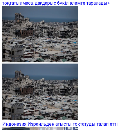
тоқтатылмаса, дағдарыс бүкіл әлемге таралады»
Индонезия Израильден атысты тоқтатуды талап етті