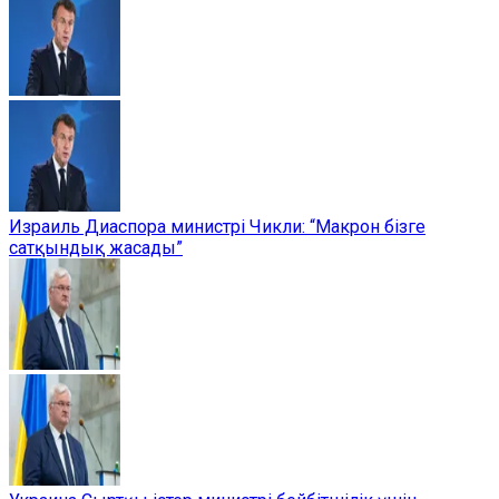
Израиль Диаспора министрі Чикли: “Макрон бізге
сатқындық жасады”