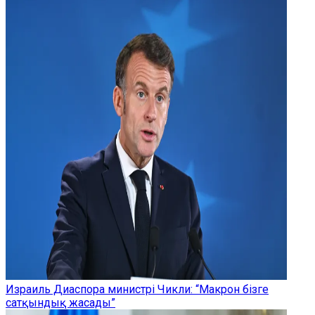
Израиль Диаспора министрі Чикли: “Макрон бізге
сатқындық жасады”