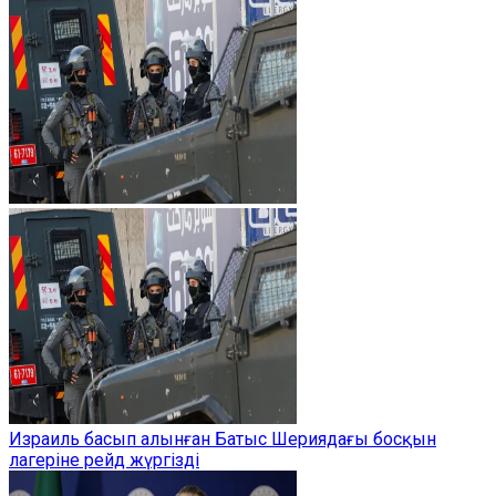
Израиль басып алынған Батыс Шериядағы босқын
лагеріне рейд жүргізді