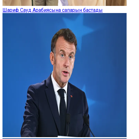
Шариф Сауд Арабиясына сапарын бастады