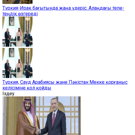
Түркия-Ирак бағытында жаңа үдеріс: Алаңдағы тепе-
теңдік өзгереді
Түркия, Сауд Арабиясы және Пәкістан Мекке қорғаныс
келісіміне қол қойды
Іздеу