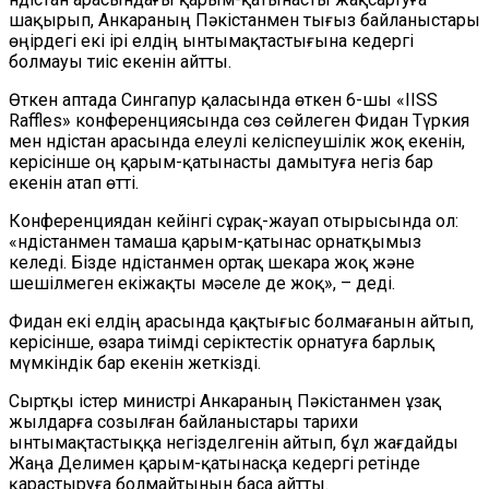
шақырып, Анкараның Пәкістанмен тығыз байланыстары
өңірдегі екі ірі елдің ынтымақтастығына кедергі
болмауы тиіс екенін айтты.
Өткен аптада Сингапур қаласында өткен 6-шы «IISS
Raffles» конференциясында сөз сөйлеген Фидан Түркия
мен Үндістан арасында елеулі келіспеушілік жоқ екенін,
керісінше оң қарым-қатынасты дамытуға негіз бар
екенін атап өтті.
Конференциядан кейінгі сұрақ-жауап отырысында ол:
«Үндістанмен тамаша қарым-қатынас орнатқымыз
келеді. Бізде Үндістанмен ортақ шекара жоқ және
шешілмеген екіжақты мәселе де жоқ», – деді.
Фидан екі елдің арасында қақтығыс болмағанын айтып,
керісінше, өзара тиімді серіктестік орнатуға барлық
мүмкіндік бар екенін жеткізді.
Сыртқы істер министрі Анкараның Пәкістанмен ұзақ
жылдарға созылған байланыстары тарихи
ынтымақтастыққа негізделгенін айтып, бұл жағдайды
Жаңа Делимен қарым-қатынасқа кедергі ретінде
қарастыруға болмайтынын баса айтты.