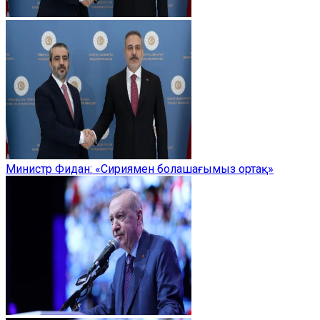
Министр Фидан: «Сириямен болашағымыз ортақ»