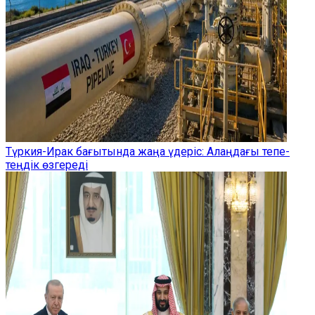
Түркия-Ирак бағытында жаңа үдеріс: Алаңдағы тепе-
теңдік өзгереді