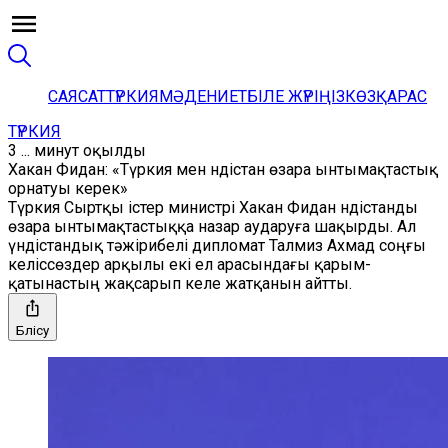
САЯСАТ
ТҮРКИЯ
МӘДЕНИЕТ
БІЛЕ ЖҮРІҢІЗ
КӨЗҚАРАС
ТҮРКИЯ
3 ... минут оқылды
Хакан Фидан: «Түркия мен Үндістан өзара ынтымақтастық
орнатуы керек»
Түркия Сыртқы істер министрі Хакан Фидан Үндістанды
өзара ынтымақтастыққа назар аударуға шақырды. Ал
үндістандық тәжірибелі дипломат Талмиз Ахмад соңғы
келіссөздер арқылы екі ел арасындағы қарым-
қатынастың жақсарып келе жатқанын айтты.
Бөлісу