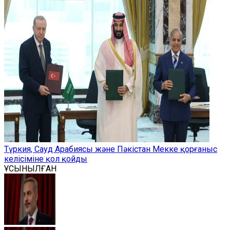
Түркия, Сауд Арабиясы және Пәкістан Мекке қорғаныс
келісіміне қол қойды
ҰСЫНЫЛҒАН