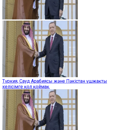
Түркия, Сауд Арабиясы және Пәкістан үшжақты
келісімге қол қоймақ