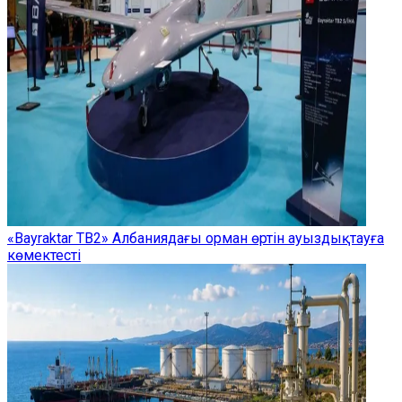
«Bayraktar TB2» Албаниядағы орман өртін ауыздықтауға
көмектесті