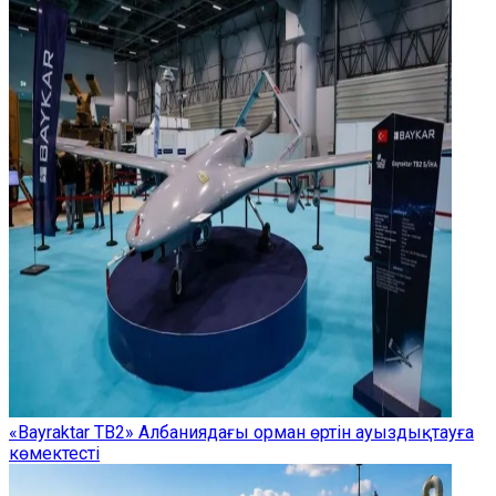
«Bayraktar TB2» Албаниядағы орман өртін ауыздықтауға
көмектесті