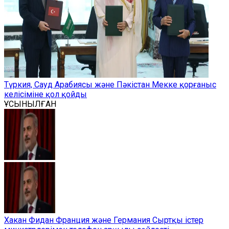
Түркия, Сауд Арабиясы және Пәкістан Мекке қорғаныс
келісіміне қол қойды
ҰСЫНЫЛҒАН
Хакан Фидан Франция және Германия Сыртқы істер