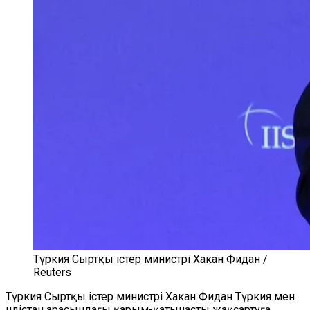
Түркия Сыртқы істер министрі Хакан Фидан /
Reuters
Түркия Сыртқы істер министрі Хакан Фидан Түркия мен
Үндістан арасындағы қарым-қатынасты жақсартуға