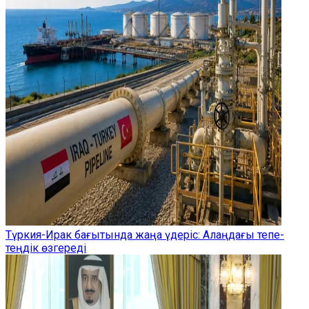
Түркия-Ирак бағытында жаңа үдеріс: Алаңдағы тепе-
теңдік өзгереді