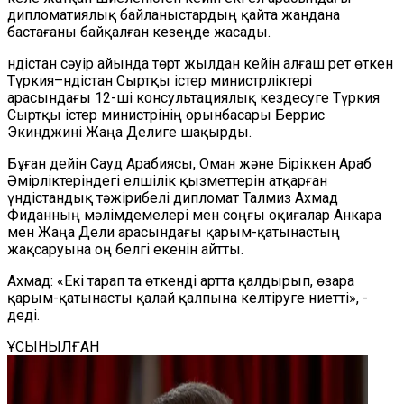
дипломатиялық байланыстардың қайта жандана
бастағаны байқалған кезеңде жасады.
Үндістан сәуір айында төрт жылдан кейін алғаш рет өткен
Түркия–Үндістан Сыртқы істер министрліктері
арасындағы 12-ші консультациялық кездесуге Түркия
Сыртқы істер министрінің орынбасары Беррис
Экинджині Жаңа Делиге шақырды.
Бұған дейін Сауд Арабиясы, Оман және Біріккен Араб
Әмірліктеріндегі елшілік қызметтерін атқарған
үндістандық тәжірибелі дипломат Талмиз Ахмад
Фиданның мәлімдемелері мен соңғы оқиғалар Анкара
мен Жаңа Дели арасындағы қарым-қатынастың
жақсаруына оң белгі екенін айтты.
Ахмад: «Екі тарап та өткенді артта қалдырып, өзара
қарым-қатынасты қалай қалпына келтіруге ниетті», -
деді.
ҰСЫНЫЛҒАН