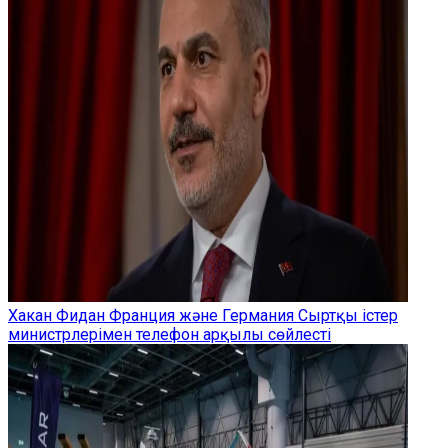
Хакан Фидан Франция және Германия Сыртқы істер
министрлерімен телефон арқылы сөйлесті