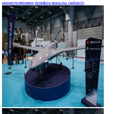
министрлерімен телефон арқылы сөйлесті