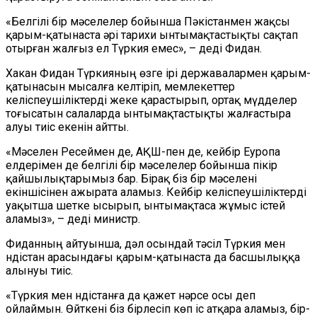
«Белгілі бір мәселелер бойынша Пәкістанмен жақсы
қарым-қатынаста әрі тарихи ынтымақтастықты сақтап
отырған жалғыз ел Түркия емес», – деді Фидан.
Хакан Фидан Түркияның өзге ірі державалармен қарым-
қатынасын мысалға келтіріп, мемлекеттер
келіспеушіліктерді жеке қарастырып, ортақ мүдделер
тоғысатын салаларда ынтымақтастықты жалғастыра
алуы тиіс екенін айтты.
«Мәселен Ресеймен де, АҚШ-пен де, кейбір Еуропа
елдерімен де белгілі бір мәселелер бойынша пікір
қайшылықтарымыз бар. Бірақ біз бір мәселені
екіншісінен ажырата аламыз. Кейбір келіспеушіліктерді
уақытша шетке ысырып, ынтымақтаса жұмыс істей
аламыз», – деді министр.
Фиданның айтуынша, дәл осындай тәсіл Түркия мен
Үндістан арасындағы қарым-қатынаста да басшылыққа
алынуы тиіс.
«Түркия мен Үндістанға да қажет нәрсе осы деп
ойлаймын. Өйткені біз бірлесіп көп іс атқара аламыз, бір-