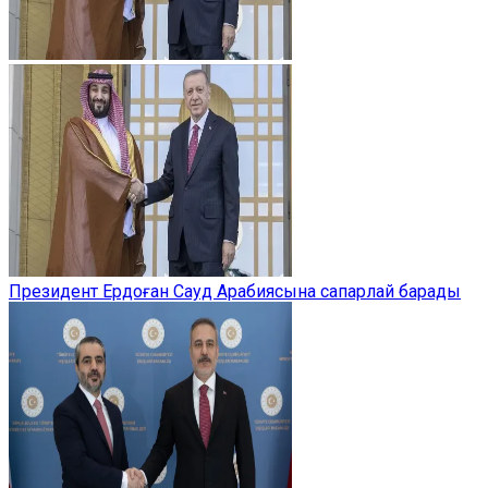
Президент Ердоған Сауд Арабиясына сапарлай барады