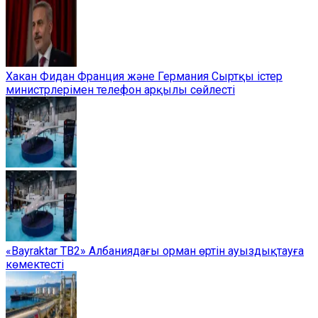
Хакан Фидан Франция және Германия Сыртқы істер
министрлерімен телефон арқылы сөйлесті
«Bayraktar TB2» Албаниядағы орман өртін ауыздықтауға
көмектесті