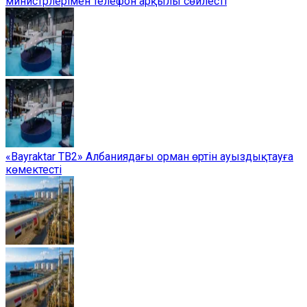
министрлерімен телефон арқылы сөйлесті
«Bayraktar TB2» Албаниядағы орман өртін ауыздықтауға
көмектесті