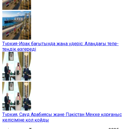
Түркия-Ирак бағытында жаңа үдеріс: Алаңдағы тепе-
теңдік өзгереді
Түркия, Сауд Арабиясы және Пәкістан Мекке қорғаныс
келісіміне қол қойды