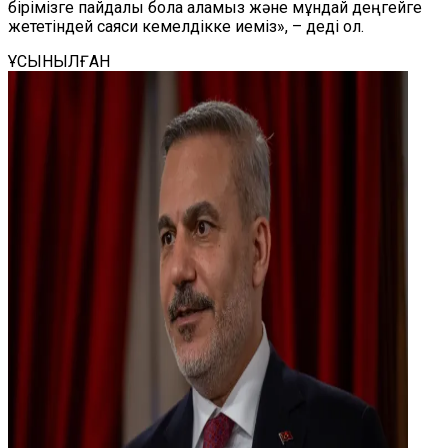
бірімізге пайдалы бола аламыз және мұндай деңгейге
жететіндей саяси кемелдікке иеміз», – деді ол.
ҰСЫНЫЛҒАН