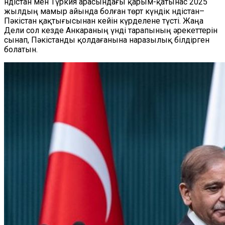
Үндістан мен Түркия арасындағы қарым-қатынас 2025
жылдың мамыр айында болған төрт күндік Үндістан–
Пәкістан қақтығысынан кейін күрделене түсті. Жаңа
Дели сол кезде Анкараның үнді тарапының әрекеттерін
сынап, Пәкістанды қолдағанына наразылық білдірген
болатын.