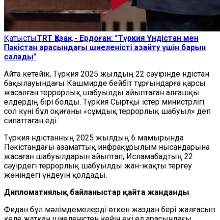
Қатысты
TRT Қазақ - Ердоған: "Түркия Үндістан мен
Пәкістан арасындағы шиеленісті азайту үшін барын
салады"
Айта кетейік, Түркия 2025 жылдың 22 сәуірінде Үндістан
бақылауындағы Кашмирде бейбіт тұрғындарға қарсы
жасалған террорлық шабуылды айыптаған алғашқы
елдердің бірі болды. Түркия Сыртқы істер министрлігі
сол күні бұл оқиғаны «сұмдық террорлық шабуыл» деп
сипаттаған еді.
Түркия Үндістанның 2025 жылдың 6 мамырында
Пәкістандағы азаматтық инфрақұрылым нысандарына
жасаған шабуылдарын айыптап, Исламабадтың 22
сәуірдегі террорлық шабуылды жан-жақты тергеу
жөніндегі үндеуін қолдады.
Дипломатиялық байланыстар қайта жанданды
Фидан бұл мәлімдемелерді өткен жаздан бері жалғасып
келе жатқан шиеленістен кейін екі ел арасындағы