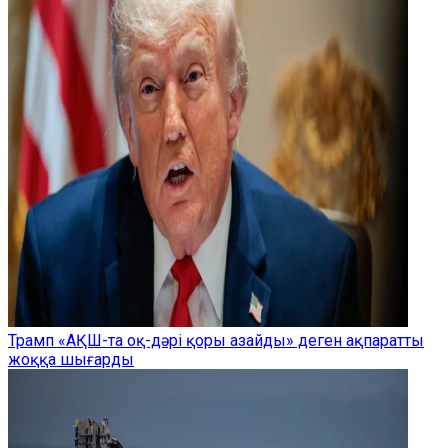
Трамп «АҚШ-та оқ-дәрі қоры азайды» деген ақпаратты
жоққа шығарды