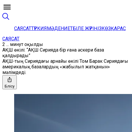
САЯСАТ
ТҮРКИЯ
МӘДЕНИЕТ
БІЛЕ ЖҮРІҢІЗ
КӨЗҚАРАС
САЯСАТ
2 ... минут оқылды
АҚШ өкілі: “АҚШ Сирияда бір ғана әскери база
қалдырады”
АҚШ-тың Сириядағы арнайы өкілі Том Барак Сириядағы
америкалық базалардың «жабылып жатқанын»
мәлімдеді.
Бөлісу