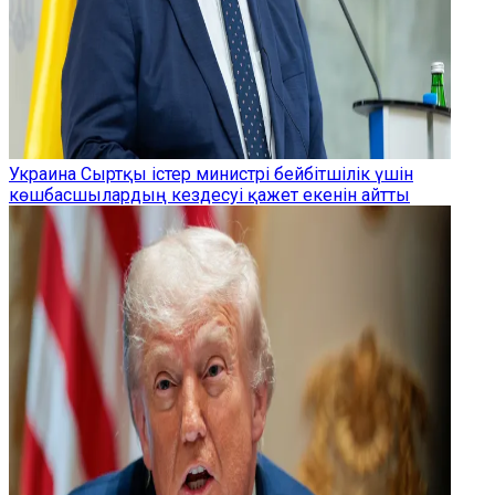
Украина Сыртқы істер министрі бейбітшілік үшін
көшбасшылардың кездесуі қажет екенін айтты