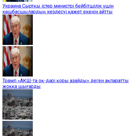
Украина Сыртқы істер министрі бейбітшілік үшін
көшбасшылардың кездесуі қажет екенін айтты
Трамп «АҚШ-та оқ-дәрі қоры азайды» деген ақпаратты
жоққа шығарды