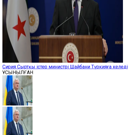
Сирия Сыртқы істер министрі Шайбани Түркияға келеді
ҰСЫНЫЛҒАН