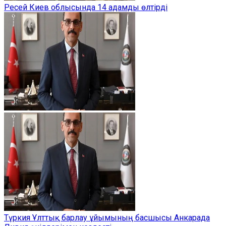
Ресей Киев облысында 14 адамды өлтірді
Түркия Ұлттық барлау ұйымының басшысы Анкарада