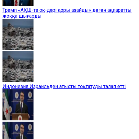
Трамп «АҚШ-та оқ-дәрі қоры азайды» деген ақпаратты
жоққа шығарды
Индонезия Израильден атысты тоқтатуды талап етті