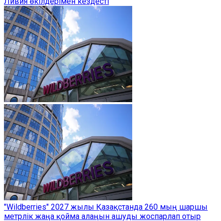
Ливия өкілдерімен кездесті
"Wildberries" 2027 жылы Қазақстанда 260 мың шаршы
метрлік жаңа қойма алаңын ашуды жоспарлап отыр