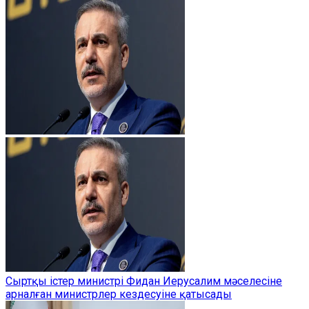
Сыртқы істер министрі Фидан Иерусалим мәселесіне
арналған министрлер кездесуіне қатысады