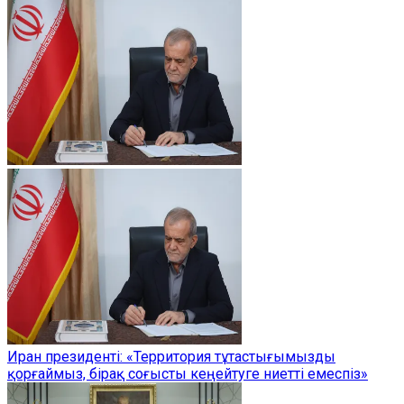
Иран президенті: «Территория тұтастығымызды
қорғаймыз, бірақ соғысты кеңейтуге ниетті емеспіз»