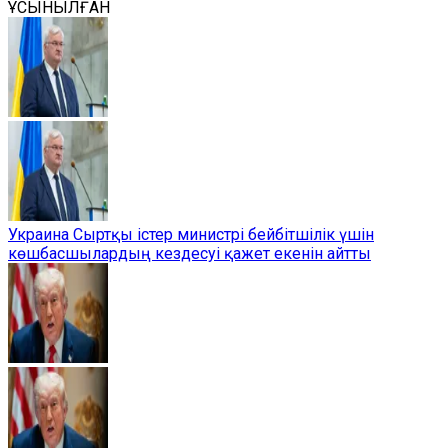
ҰСЫНЫЛҒАН
Украина Сыртқы істер министрі бейбітшілік үшін
көшбасшылардың кездесуі қажет екенін айтты