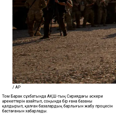
/ AP
Том Барак cұхбатында АҚШ-тың Сириядағы әскери
әрекеттерін азайтып, соңында бір ғана базаны
қалдырып, қалған базалардың барлығын жабу процесін
бастағанын хабарлады.