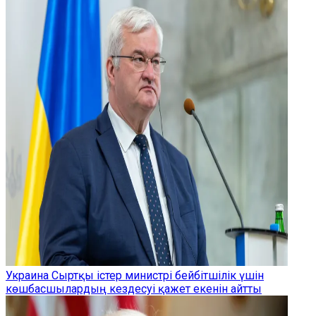
Украина Сыртқы істер министрі бейбітшілік үшін
көшбасшылардың кездесуі қажет екенін айтты