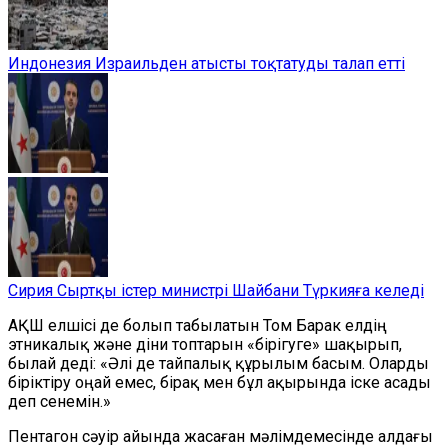
Индонезия Израильден атысты тоқтатуды талап етті
Сирия Сыртқы істер министрі Шайбани Түркияға келеді
АҚШ елшісі де болып табылатын Том Барак елдің
этникалық және діни топтарын «бірігуге» шақырып,
былай деді: «Әлі де тайпалық құрылым басым. Оларды
біріктіру оңай емес, бірақ мен бұл ақырында іске асады
деп сенемін.»
Пентагон сәуір айында жасаған мәлімдемесінде алдағы