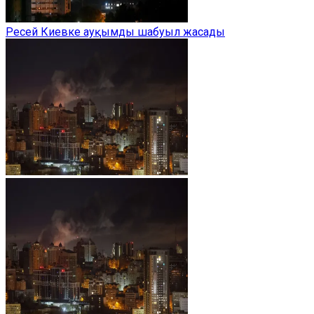
Ресей Киевке ауқымды шабуыл жасады