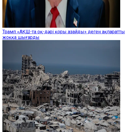
Трамп «АҚШ-та оқ-дәрі қоры азайды» деген ақпаратты
жоққа шығарды