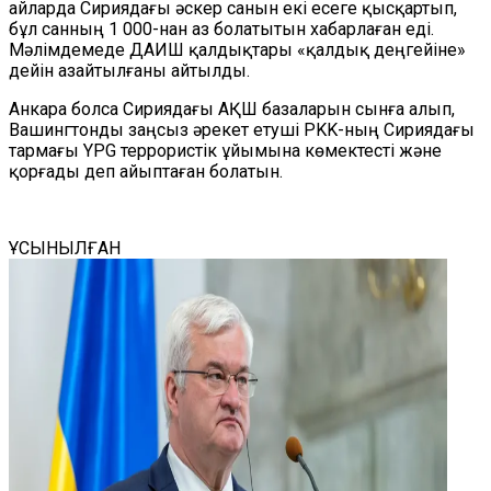
айларда Сириядағы әскер санын екі есеге қысқартып,
бұл санның 1 000-нан аз болатытын хабарлаған еді.
Мәлімдемеде ДАИШ қалдықтары «қалдық деңгейіне»
дейін азайтылғаны айтылды.
Анкара болса Сириядағы АҚШ базаларын сынға алып,
Вашингтонды заңсыз әрекет етуші PKK-ның Сириядағы
тармағы YPG террористік ұйымына көмектесті және
қорғады деп айыптаған болатын.
ҰСЫНЫЛҒАН