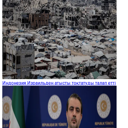
Индонезия Израильден атысты тоқтатуды талап етті