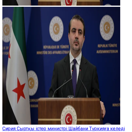
Сирия Сыртқы істер министрі Шайбани Түркияға келеді