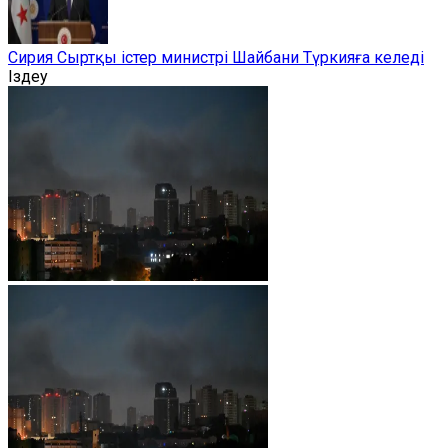
Сирия Сыртқы істер министрі Шайбани Түркияға келеді
Іздеу