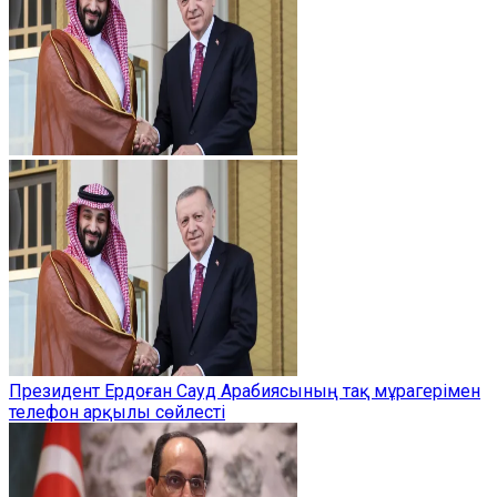
Президент Ердоған Сауд Арабиясының тақ мұрагерімен
телефон арқылы сөйлесті