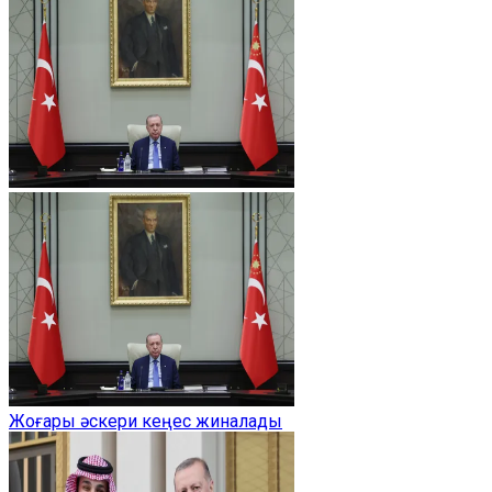
Жоғары әскери кеңес жиналады