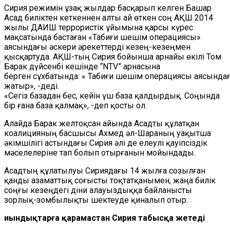
Сирия режимін ұзақ жылдар басқарып келген Башар
Асад биліктен кеткеннен алты ай өткен соң АҚШ 2014
жылы ДАИШ террористік ұйымына қарсы күрес
мақсатында бастаған «Табиғи шешім операциясы»
аясындағы әскери әрекеттерді кезең-кезеңмен
қысқартуда. АҚШ-тың Сирия бойынша арнайы өкілі Том
Барак дүйсенбі кешінде “NTV” арнасына
берген сұхбатында: « Табиғи шешім операциясы аясында
жатыр», -деді.
«Сегіз базадан бес, кейін үш база қалдырдық. Соңында
бір ғана база қалмақ», -деп қосты ол.
Алайда Барак желтоқсан айында Асадты құлатқан
коалицияның басшысы Ахмед әл-Шараның уақытша
әкімшілігі астындағы Сирия әлі де елеулі қауіпсіздік
мәселелеріне тап болып отырғанын мойындады.
Асадтың құлатылуы Сириядағы 14 жылға созылған
қанды азаматтық соғысты тоқтатқанымен, жаңа билік
соңғы кезеңдегі діни алауыздыққа байланысты
зорлық-зомбылықты шектеуде қиналып отыр.
Қиындықтарға қарамастан Сирия табысқа жетеді