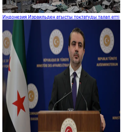
Индонезия Израильден атысты тоқтатуды талап етті