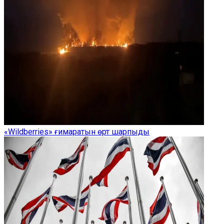
«Wildberries» ғимаратын өрт шарпыды