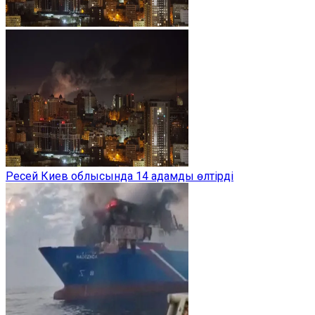
Ресей Киев облысында 14 адамды өлтірді