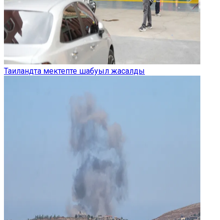
Таиландта мектепте шабуыл жасалды