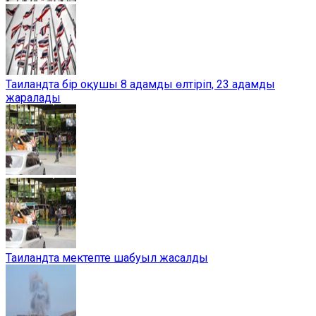
Таиландта бір оқушы 8 адамды өлтіріп, 23 адамды
жаралады
Таиландта мектепте шабуыл жасалды