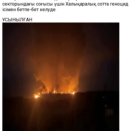
секторындағы соғысы үшін Халықаралық сотта геноцид
ісімен бетпе-бет келуде.
ҰСЫНЫЛҒАН