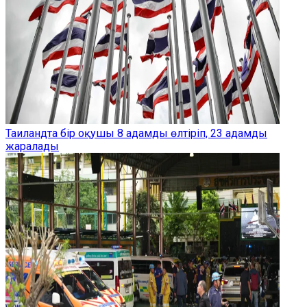
Таиландта бір оқушы 8 адамды өлтіріп, 23 адамды
жаралады