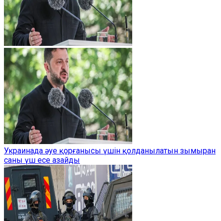
Украинада әуе қорғанысы үшін қолданылатын зымыран
саны үш есе азайды