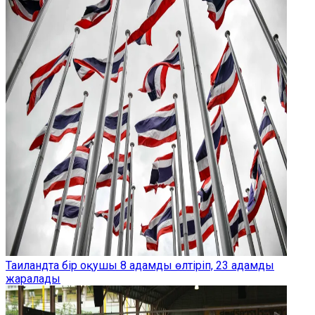
Таиландта бір оқушы 8 адамды өлтіріп, 23 адамды
жаралады