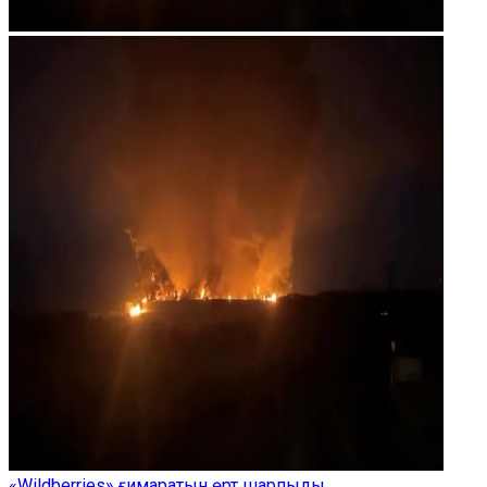
«Wildberries» ғимаратын өрт шарпыды