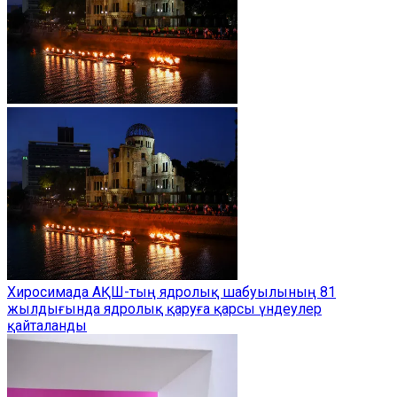
Хиросимада АҚШ-тың ядролық шабуылының 81
жылдығында ядролық қаруға қарсы үндеулер
қайталанды