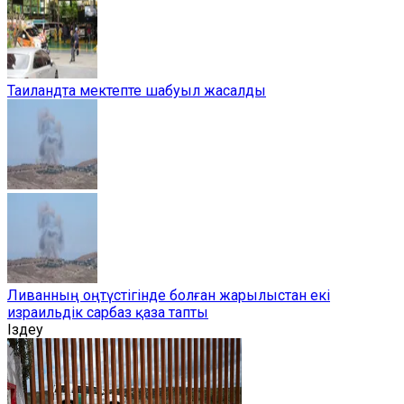
Таиландта мектепте шабуыл жасалды
Ливанның оңтүстігінде болған жарылыстан екі
израильдік сарбаз қаза тапты
Іздеу