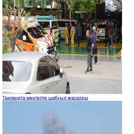
Таиландта мектепте шабуыл жасалды