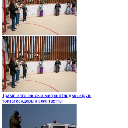
Трамп елге заңсыз мигранттардың кіруін
тоқтатқандарын алға тартты