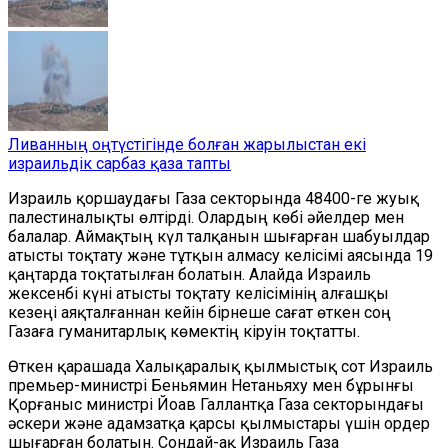
Ливанның оңтүстігінде болған жарылыстан екі
израильдік сарбаз қаза тапты
Израиль қоршаудағы Газа секторында 48400-ге жуық
палестиналықты өлтірді. Олардың көбі әйелдер мен
балалар. Аймақтың күл талқанын шығарған шабуылдар
атысты тоқтату және тұтқын алмасу келісімі аясында 19
қаңтарда тоқтатылған болатын. Алайда Израиль
жексенбі күні атысты тоқтату келісімінің алғашқы
кезеңі аяқталғаннан кейін бірнеше сағат өткен соң
Газаға гуманитарлық көмектің кіруін тоқтатты.
Өткен қарашада Халықаралық қылмыстық сот Израиль
премьер-министрі Беньямин Нетаньяху мен бұрынғы
Қорғаныс министрі Йоав Галлантқа Газа секторындағы
әскери және адамзатқа қарсы қылмыстары үшін ордер
шығарған болатын. Сондай-ақ Израиль Газа