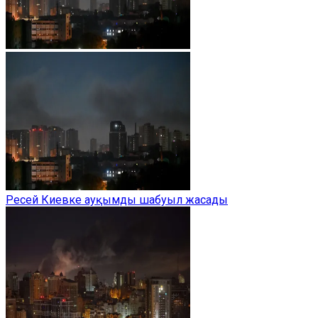
Ресей Киевке ауқымды шабуыл жасады