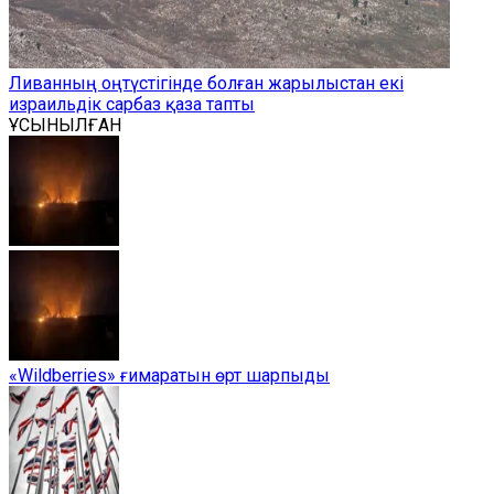
Ливанның оңтүстігінде болған жарылыстан екі
израильдік сарбаз қаза тапты
ҰСЫНЫЛҒАН
«Wildberries» ғимаратын өрт шарпыды