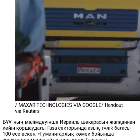
/ MAXAR TECHNOLOGIES VIA GOOGLE/ Handout
via Reuters
БҰҰ-ның мәлімдеуінше Израиль шекарасын жапқаннан
кейін қоршаудағы Газа секторында азық-түлік бағасы
100 есе өскен. «Гуманитарлық көмек бойынша
серіктестеріміздің айтуынша кеше Газадағы