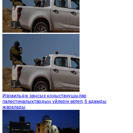
Израильдік заңсыз қоныстанушылар
палестиналықтардың үйлерін өртеп, 6 адамды
жаралады