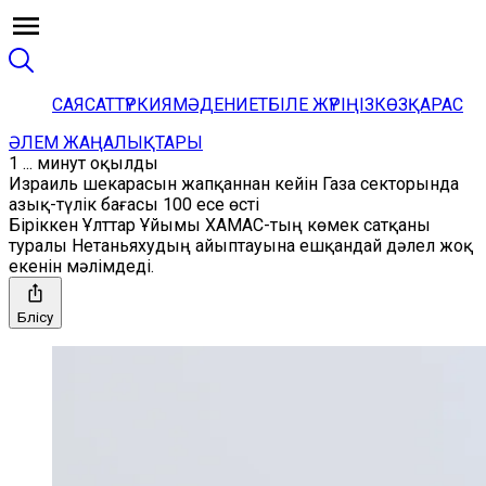
САЯСАТ
ТҮРКИЯ
МӘДЕНИЕТ
БІЛЕ ЖҮРІҢІЗ
КӨЗҚАРАС
ӘЛЕМ ЖАҢАЛЫҚТАРЫ
1 ... минут оқылды
Израиль шекарасын жапқаннан кейін Газа секторында
азық-түлік бағасы 100 есе өсті
Біріккен Ұлттар Ұйымы ХАМАС-тың көмек сатқаны
туралы Нетаньяхудың айыптауына ешқандай дәлел жоқ
екенін мәлімдеді.
Бөлісу