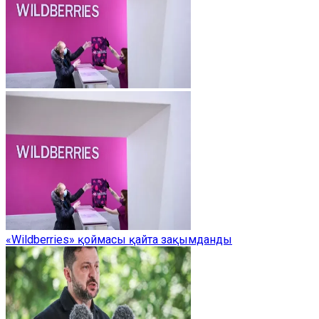
«Wildberries» қоймасы қайта зақымданды