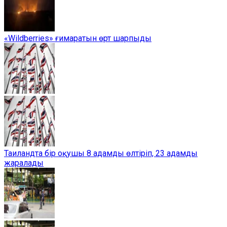
«Wildberries» ғимаратын өрт шарпыды
Таиландта бір оқушы 8 адамды өлтіріп, 23 адамды
жаралады