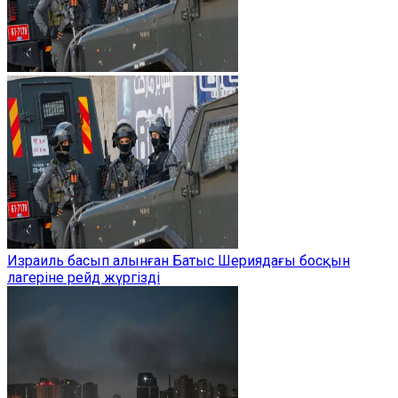
Израиль басып алынған Батыс Шериядағы босқын
лагеріне рейд жүргізді