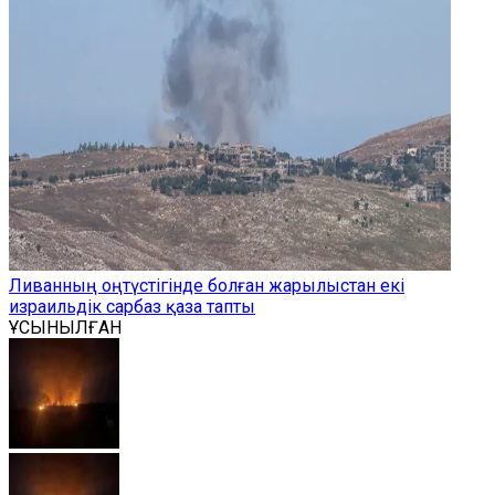
Ливанның оңтүстігінде болған жарылыстан екі
израильдік сарбаз қаза тапты
ҰСЫНЫЛҒАН