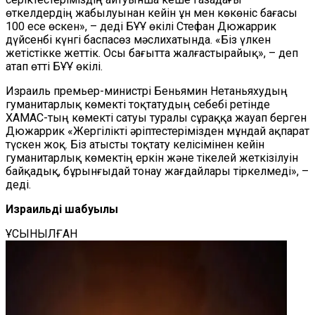
өткелдердің жабылуынан кейін ұн мен көкөніс бағасы
100 есе өскен», – деді БҰҰ өкілі Стефан Дюжаррик
дүйсенбі күнгі баспасөз мәслихатында. «Біз үлкен
жетістікке жеттік. Осы бағытта жалғастырайық», – деп
атап өтті БҰҰ өкілі.
Израиль премьер-министрі Беньямин Нетаньяхудың
гуманитарлық көмекті тоқтатудың себебі ретінде
ХАМАС-тың көмекті сатуы туралы сұраққа жауап берген
Дюжаррик «Жергілікті әріптестерімізден мұндай ақпарат
түскен жоқ. Біз атысты тоқтату келісімінен кейін
гуманитарлық көмектің еркін және тікелей жеткізілуін
байқадық, бұрынғыдай тонау жағдайлары тіркелмеді», –
деді.
Израильдің шабуылы
ҰСЫНЫЛҒАН