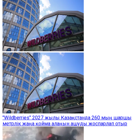
"Wildberries" 2027 жылы Қазақстанда 260 мың шаршы
метрлік жаңа қойма алаңын ашуды жоспарлап отыр