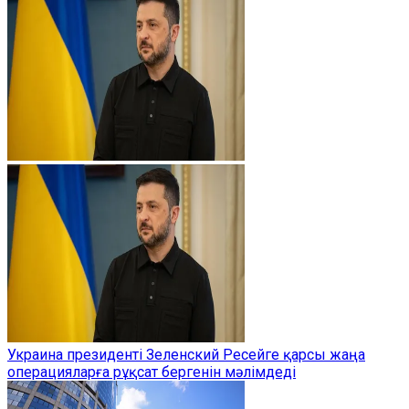
Украина президенті Зеленский Ресейге қарсы жаңа
операцияларға рұқсат бергенін мәлімдеді