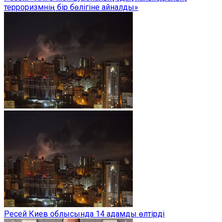
терроризмнің бір бөлігіне айналды»
Ресей Киев облысында 14 адамды өлтірді