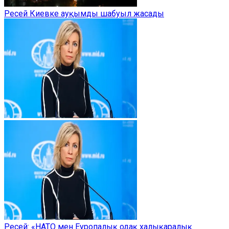
Ресей Киевке ауқымды шабуыл жасады
Ресей: «НАТО мен Еуропалық одақ халықаралық