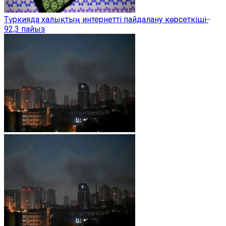
Түркияда халықтың интернетті пайдалану көрсеткіші ̶
92,3 пайыз