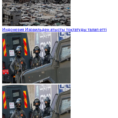
Индонезия Израильден атысты тоқтатуды талап етті