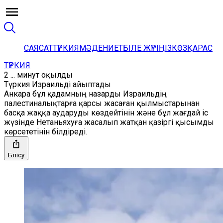
САЯСАТ
ТҮРКИЯ
МӘДЕНИЕТ
БІЛЕ ЖҮРІҢІЗ
КӨЗҚАРАС
ТҮРКИЯ
2 ... минут оқылды
Түркия Израильді айыптады
Анкара бұл қадамның назарды Израильдің
палестиналықтарға қарсы жасаған қылмыстарынан
басқа жаққа аударуды көздейтінін және бұл жағдай іс
жүзінде Нетаньяхуға жасалып жатқан қазіргі қысымды
көрсететінін білдіреді.
Бөлісу