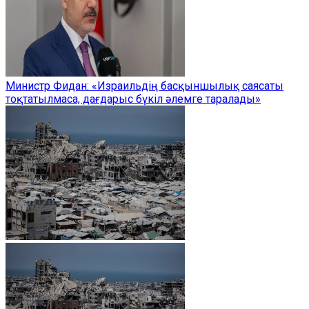
Министр Фидан: «Израильдің басқыншылық саясаты
тоқтатылмаса, дағдарыс бүкіл әлемге таралады»