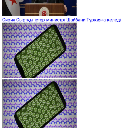
Сирия Сыртқы істер министрі Шайбани Түркияға келеді