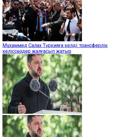
Мұхаммед Салах Түркияға келді: трансферлік
келіссөздер жалғасып жатыр