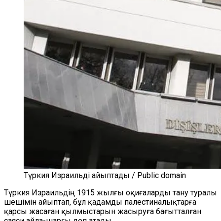
Түркия Израильді айыптады / Public domain
Түркия Израильдің 1915 жылғы оқиғаларды тану туралы
шешімін айыптап, бұл қадамды палестиналықтарға
қарсы жасаған қылмыстарын жасыруға бағытталған
саяси айла-шарғы деп атады.