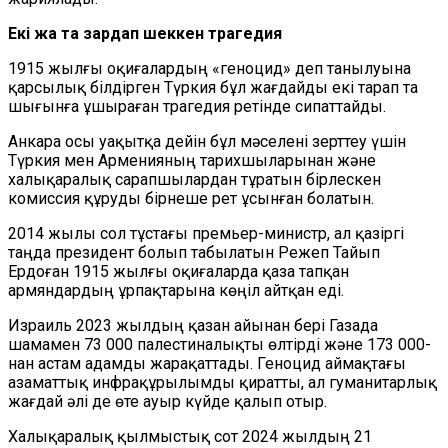
Екі жақ та зардап шеккен трагедия
1915 жылғы оқиғалардың «геноцид» деп танылуына
қарсылық білдірген Түркия бұл жағдайды екі тарап та
шығынға ұшыраған трагедия ретінде сипаттайды.
Анкара осы уақытқа дейін бұл мәселені зерттеу үшін
Түркия мен Арменияның тарихшыларынан және
халықаралық сарапшылардан тұратын бірлескен
комиссия құруды бірнеше рет ұсынған болатын.
2014 жылы сол тұстағы премьер-министр, ал қазіргі
таңда президент болып табылатын Режеп Тайып
Ердоған 1915 жылғы оқиғаларда қаза тапқан
армяндардың ұрпақтарына көңіл айтқан еді.
Израиль 2023 жылдың қазан айынан бері Газада
шамамен 73 000 палестиналықты өлтірді және 173 000-
нан астам адамды жарақаттады. Геноцид аймақтағы
азаматтық инфрақұрылымды қиратты, ал гуманитарлық
жағдай әлі де өте ауыр күйде қалып отыр.
Халықаралық қылмыстық сот 2024 жылдың 21