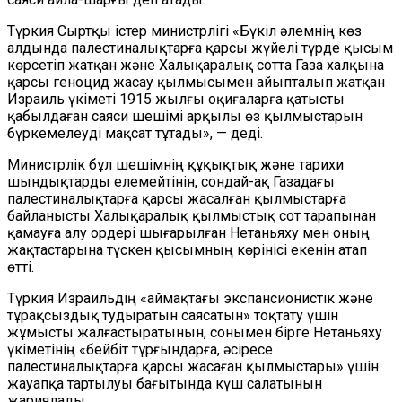
Түркия Сыртқы істер министрлігі «Бүкіл әлемнің көз
алдында палестиналықтарға қарсы жүйелі түрде қысым
көрсетіп жатқан және Халықаралық сотта Газа халқына
қарсы геноцид жасау қылмысымен айыпталып жатқан
Израиль үкіметі 1915 жылғы оқиғаларға қатысты
қабылдаған саяси шешімі арқылы өз қылмыстарын
бүркемелеуді мақсат тұтады», — деді.
Министрлік бұл шешімнің құқықтық және тарихи
шындықтарды елемейтінін, сондай-ақ Газадағы
палестиналықтарға қарсы жасалған қылмыстарға
байланысты Халықаралық қылмыстық сот тарапынан
қамауға алу ордері шығарылған Нетаньяху мен оның
жақтастарына түскен қысымның көрінісі екенін атап
өтті.
Түркия Израильдің «аймақтағы экспансионистік және
тұрақсыздық тудыратын саясатын» тоқтату үшін
жұмысты жалғастыратынын, сонымен бірге Нетаньяху
үкіметінің «бейбіт тұрғындарға, әсіресе
палестиналықтарға қарсы жасаған қылмыстары» үшін
жауапқа тартылуы бағытында күш салатынын
жариялады.