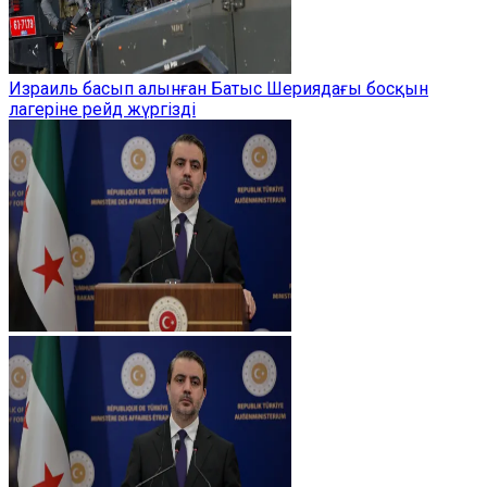
Израиль басып алынған Батыс Шериядағы босқын
лагеріне рейд жүргізді