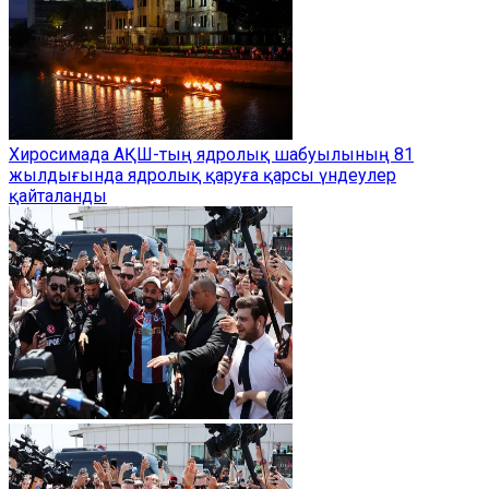
Хиросимада АҚШ-тың ядролық шабуылының 81
жылдығында ядролық қаруға қарсы үндеулер
қайталанды