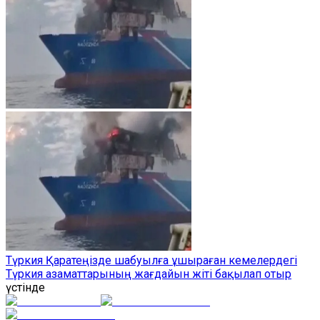
Түркия Қаратеңізде шабуылға ұшыраған кемелердегі
Түркия азаматтарының жағдайын жіті бақылап отыр
үстінде