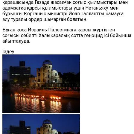
қарашасында Газада жасалған соғыс қылмыстары мен
адамзатқа қарсы қылмыстары үшін Нетаньяху мен
бұрынғы Қорғаныс министрі Йоав Галлантты қамауға
алу туралы ордер шығарған болатын.
Бұған қоса Израиль Палестинаға қарсы жүргізген
соғысы себепті Халықаралық сотта геноцид ісі бойынша
айыпталуда.
Іздеу