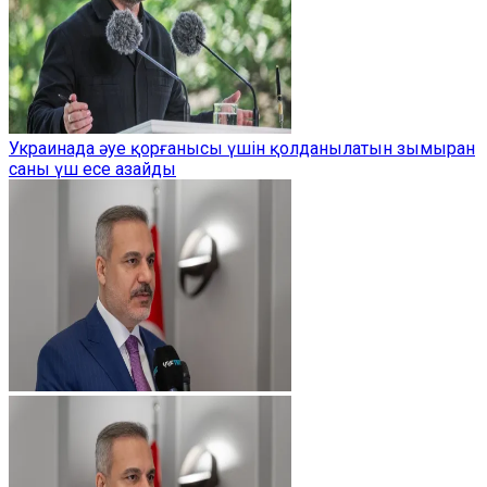
Украинада әуе қорғанысы үшін қолданылатын зымыран
саны үш есе азайды