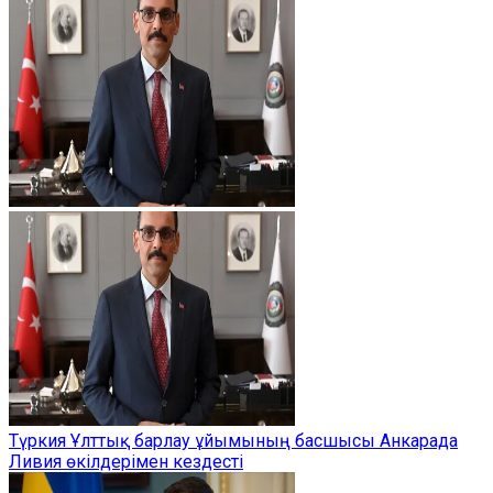
Түркия Ұлттық барлау ұйымының басшысы Анкарада
Ливия өкілдерімен кездесті