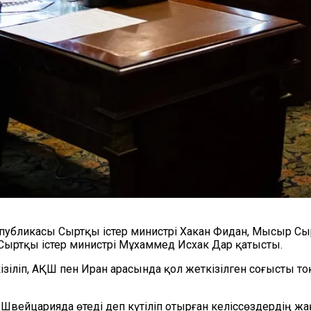
бликасы Сыртқы істер министрі Хакан Фидан, Мысыр Сырт
 Сыртқы істер министрі Мұхаммед Исхак Дар қатысты.
зіліп, АҚШ пен Иран арасында қол жеткізілген соғысты то
вейцарияда өтеді деп күтіліп отырған келіссөздердің ж