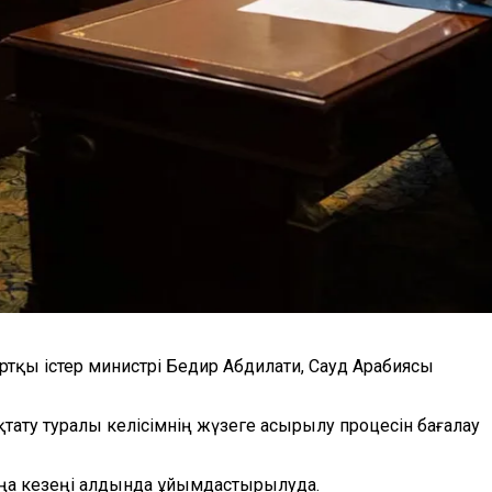
қы істер министрі Бедир Абдилати, Сауд Арабиясы
қтату туралы келісімнің жүзеге асырылу процесін бағалау
аңа кезеңі алдында ұйымдастырылуда.