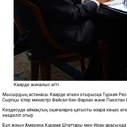
Каирде жиналыс өтті
Мысырдың астанасы Каирде өткен отырысқа Түркия Респу
Сыртқы істер министрі Файсал бин Фархан және Пәкістан
Кездесуде аймақтық оқиғаларға қатысты өзара кеңес өткі
көзделіп отыр.
Бұл жиын Америка Құрама Штаттары мен Иран арасында Ш