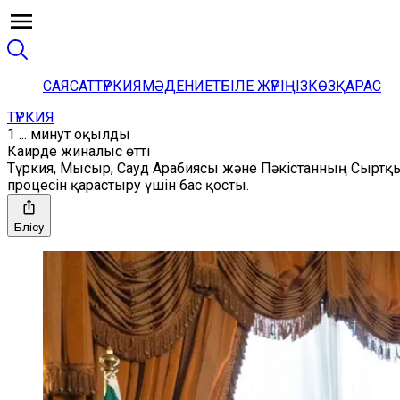
САЯСАТ
ТҮРКИЯ
МӘДЕНИЕТ
БІЛЕ ЖҮРІҢІЗ
КӨЗҚАРАС
ТҮРКИЯ
1 ... минут оқылды
Каирде жиналыс өтті
Түркия, Мысыр, Сауд Арабиясы және Пәкістанның Сыртқы
процесін қарастыру үшін бас қосты.
Бөлісу