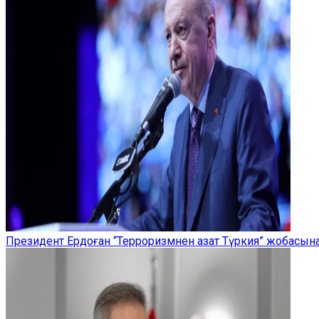
Президент Ердоған “Терроризмнен азат Түркия” жобасы