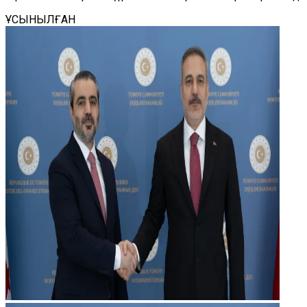
ҰСЫНЫЛҒАН