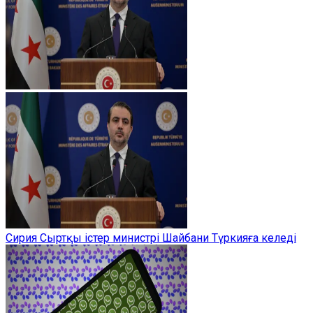
Сирия Сыртқы істер министрі Шайбани Түркияға келеді