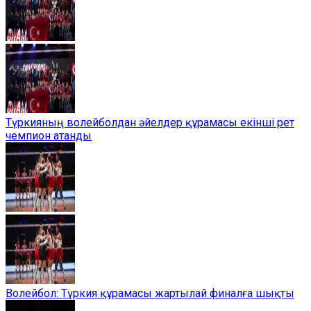
Түркияның волейболдан әйелдер құрамасы екінші рет
чемпион атанды
Волейбол: Түркия құрамасы жартылай финалға шықты