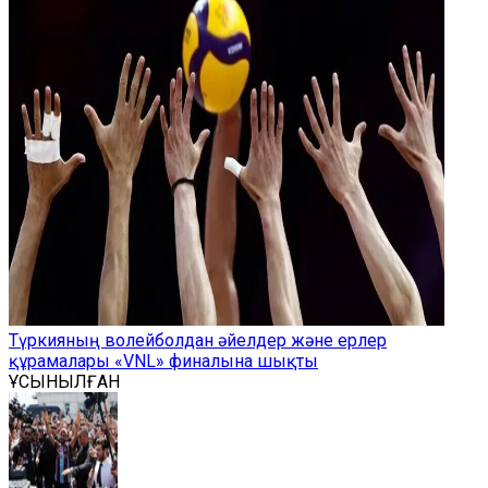
Түркияның волейболдан әйелдер және ерлер
құрамалары «VNL» финалына шықты
ҰСЫНЫЛҒАН