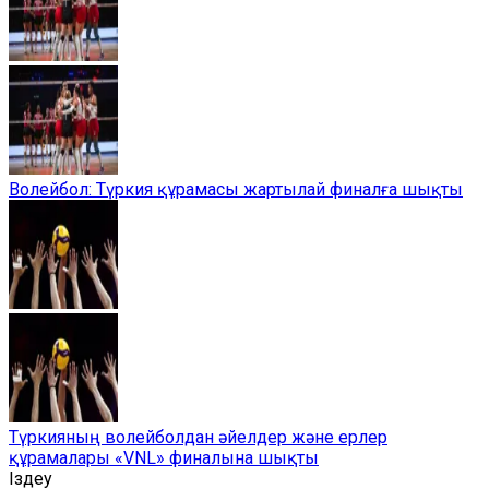
Волейбол: Түркия құрамасы жартылай финалға шықты
Түркияның волейболдан әйелдер және ерлер
құрамалары «VNL» финалына шықты
Іздеу