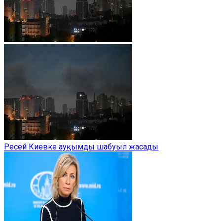
Ресей Киевке ауқымды шабуыл жасады