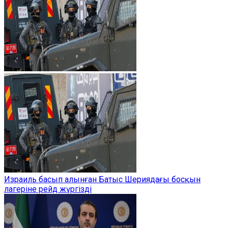
Израиль басып алынған Батыс Шериядағы босқын
лагеріне рейд жүргізді