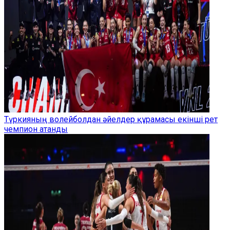
Түркияның волейболдан әйелдер құрамасы екінші рет
чемпион атанды