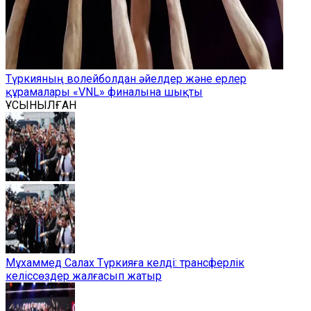
Түркияның волейболдан әйелдер және ерлер
құрамалары «VNL» финалына шықты
ҰСЫНЫЛҒАН
Мұхаммед Салах Түркияға келді: трансферлік
келіссөздер жалғасып жатыр