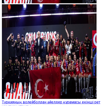
Түркияның волейболдан әйелдер құрамасы екінші рет