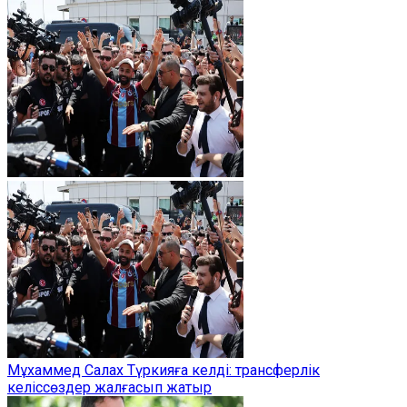
Мұхаммед Салах Түркияға келді: трансферлік
келіссөздер жалғасып жатыр