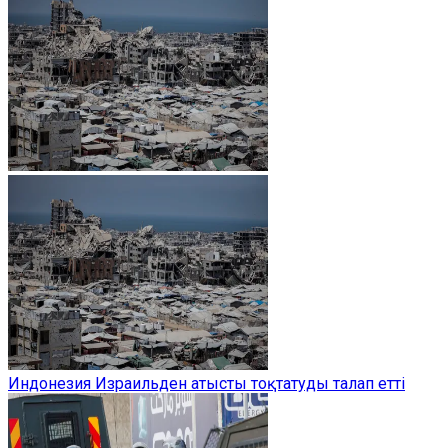
Индонезия Израильден атысты тоқтатуды талап етті