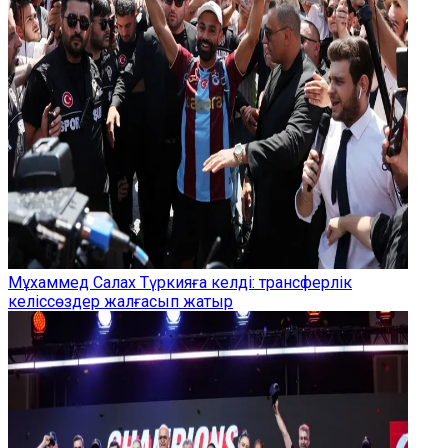
Мұхаммед Салах Түркияға келді: трансферлік
келіссөздер жалғасып жатыр