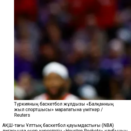
Түркияның баскетбол жұлдызы «Балқанның
жыл спортшысы» марапатына үміткер /
Reuters
АҚШ-тағы Ұлттық баскетбол қауымдастығы (NBA)
лигасында өнер көрсететін «Houston Rockets» клубының