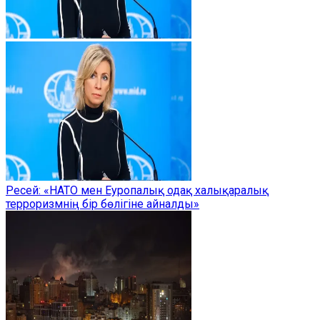
Ресей: «НАТО мен Еуропалық одақ халықаралық
терроризмнің бір бөлігіне айналды»