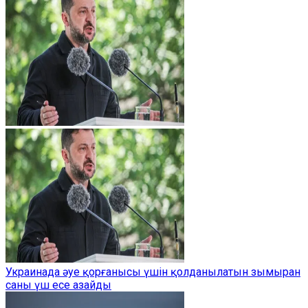
Украинада әуе қорғанысы үшін қолданылатын зымыран
саны үш есе азайды