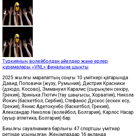
Түркияның волейболдан әйелдер және ерлер
құрамалары «VNL» финалына шықты
2025 жылғы марапаттың соңғы 10 үміткері қатарында
Давид Поповичи (жүзу, Румыния), Дистрия Красники
(дзюдо, Косово), Эммануил Каралис (сырықпен секіру,
Грекия), Зринька Лютич (тау шаңғысы, Хорватия), Никола
Йокич (баскетбол, Сербия), Стефанос Дускос (ескек есу,
Грекия), Яннис Адетокунбо (баскетбол, Грекия),
Александар Николов (волейбол, Болгария), Карлос Насар
(ауыр атлетика, Болгария) бар.
Биылғы сауалнамаға барлығы 47 спортшы үміткер
ретінде ұсынылған. Жеңімпаздар 16 ақпанда