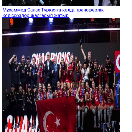
Мұхаммед Салах Түркияға келді: трансферлік
келіссөздер жалғасып жатыр