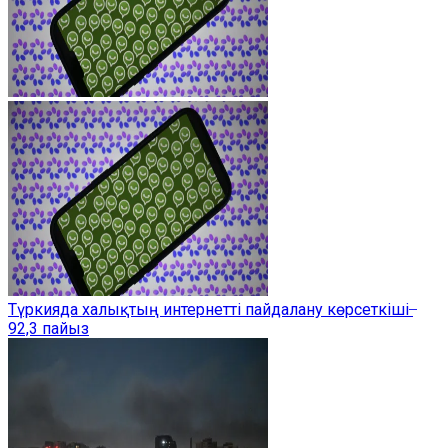
Түркияда халықтың интернетті пайдалану көрсеткіші ̶
92,3 пайыз