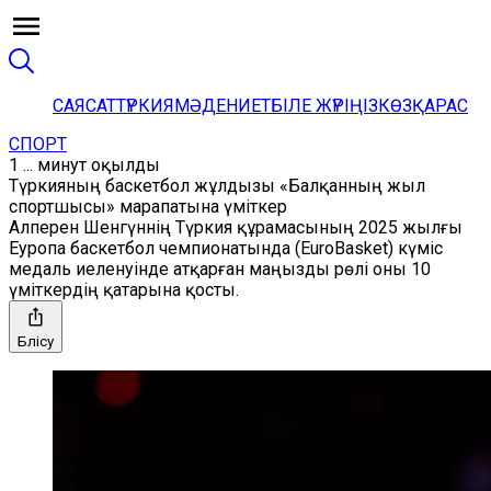
САЯСАТ
ТҮРКИЯ
МӘДЕНИЕТ
БІЛЕ ЖҮРІҢІЗ
КӨЗҚАРАС
СПОРТ
1 ... минут оқылды
Түркияның баскетбол жұлдызы «Балқанның жыл
спортшысы» марапатына үміткер
Алперен Шенгүннің Түркия құрамасының 2025 жылғы
Еуропа баскетбол чемпионатында (EuroBasket) күміс
медаль иеленуінде атқарған маңызды рөлі оны 10
үміткердің қатарына қосты.
Бөлісу