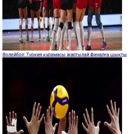
Волейбол: Түркия құрамасы жартылай финалға шықты