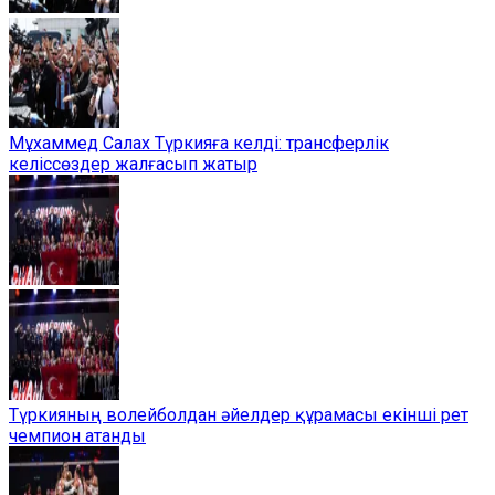
Мұхаммед Салах Түркияға келді: трансферлік
келіссөздер жалғасып жатыр
Түркияның волейболдан әйелдер құрамасы екінші рет
чемпион атанды