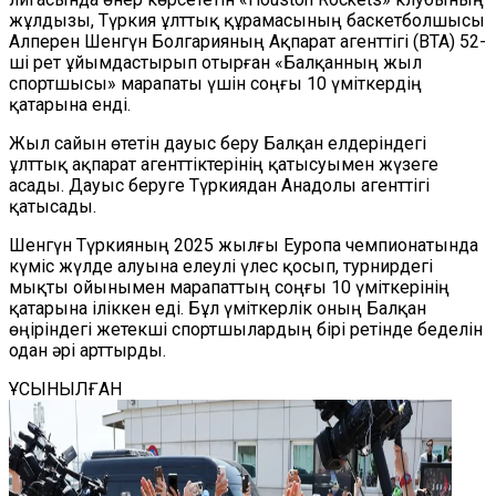
жұлдызы, Түркия ұлттық құрамасының баскетболшысы
Алперен Шенгүн Болгарияның Ақпарат агенттігі (BTA) 52-
ші рет ұйымдастырып отырған «Балқанның жыл
спортшысы» марапаты үшін соңғы 10 үміткердің
қатарына енді.
Жыл сайын өтетін дауыс беру Балқан елдеріндегі
ұлттық ақпарат агенттіктерінің қатысуымен жүзеге
асады. Дауыс беруге Түркиядан Анадолы агенттігі
қатысады.
Шенгүн Түркияның 2025 жылғы Еуропа чемпионатында
күміс жүлде алуына елеулі үлес қосып, турнирдегі
мықты ойынымен марапаттың соңғы 10 үміткерінің
қатарына іліккен еді. Бұл үміткерлік оның Балқан
өңіріндегі жетекші спортшылардың бірі ретінде беделін
одан әрі арттырды.
ҰСЫНЫЛҒАН