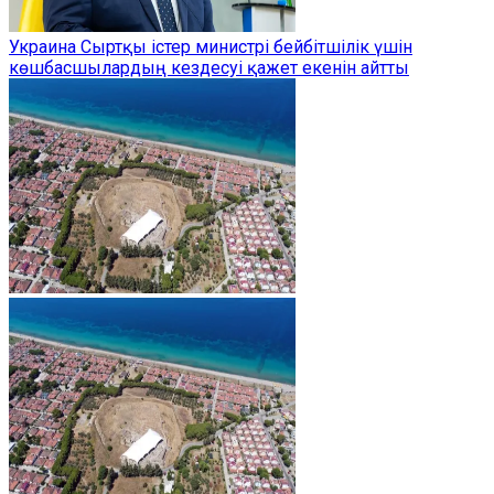
Украина Сыртқы істер министрі бейбітшілік үшін
көшбасшылардың кездесуі қажет екенін айтты