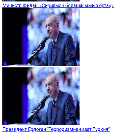
Министр Фидан: «Сириямен болашағымыз ортақ»
Президент Ердоған “Терроризмнен азат Түркия”