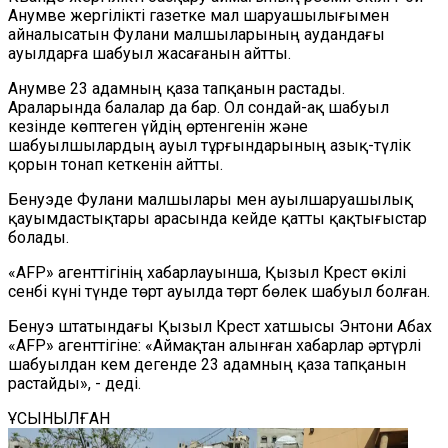
Анумве жергілікті газетке мал шаруашылығымен
айналысатын Фулани малшыларының аудандағы
ауылдарға шабуыл жасағанын айтты.
Анумве 23 адамның қаза тапқанын растады.
Араларында балалар да бар. Ол сондай-ақ шабуыл
кезінде көптеген үйдің өртенгенін және
шабуылшылардың ауыл тұрғындарының азық-түлік
қорын тонап кеткенін айтты.
Бенуэде Фулани малшылары мен ауылшаруашылық
қауымдастықтары арасында кейде қатты қақтығыстар
болады.
«AFP» агенттігінің хабарлауынша, Қызыл Крест өкілі
сенбі күні түнде төрт ауылда төрт бөлек шабуыл болған.
Бенуэ штатындағы Қызыл Крест хатшысы Энтони Абах
«AFP» агенттігіне: «Аймақтан алынған хабарлар әртүрлі
шабуылдан кем дегенде 23 адамның қаза тапқанын
растайды», - деді.
ҰСЫНЫЛҒАН