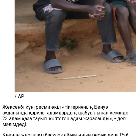
/ AP
Жексенбі күні ресми өкіл «Нигерияның Бенуэ
ауданында қарулы адамдардың шабуылынан кемінде
23 адам қаза тауып, көптеген адам жараланды», - деп
мәлімдеді.
Кванде жергілікті басқару аймағының ресми өкілі Рэй