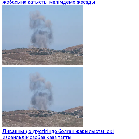
жобасына қатысты мәлімдеме жасады
Ливанның оңтүстігінде болған жарылыстан екі
израильдік сарбаз қаза тапты