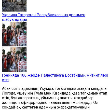
Украина Татарстан Республикасына дронмен
шабуылдады
Грекияда 106 жерде Палестинаға Бостандық митингілері
өтті
Абах сегіз адамның Укумда, тоғыз адам жақын маңдағы
Логода, үшеуінің Гума мен Квандада қаза тапқанын атап
өтіп, бұл ақпараттың ұйымның апатты жағдайлар
жөніндегі офицерлерінен алынғанын мәлімдеді. Ол
сондай-ақ көптеген адамның жарақаттанғанын