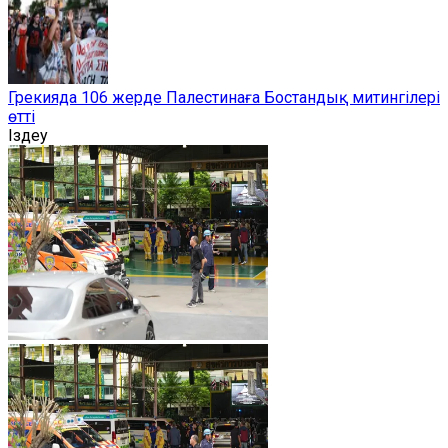
Грекияда 106 жерде Палестинаға Бостандық митингілері
өтті
Іздеу