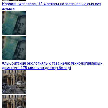
Израиль жаралаған 13 жастағы палестиналық қыз көз
жұмды
Ұлыбритания экологиялық таза көлік технологияларын
дамытуға 175 миллион доллар бөледі