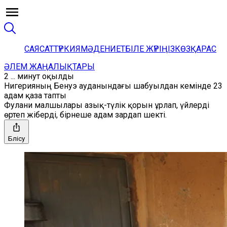
САЯСАТ
ТҮРКИЯ
МӘДЕНИЕТ
БІЛЕ ЖҮРІҢІЗ
КӨЗҚАРАС
ӘЛЕМ ЖАҢАЛЫҚТАРЫ
2 ... минут оқылды
Нигерияның Бенуэ ауданындағы шабуылдан кемінде 23
адам қаза тапты
Фулани малшылары азық-түлік қорын ұрлап, үйлерді
өртеп жіберді, бірнеше адам зардап шекті.
Бөлісу