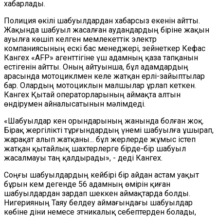
хабарлады.
Полиция өкілі шабуылдардан хабарсыз екенін айтты.
Жақында шабуыл жасалған аудандардың біріне жақын
ауылға көшіп келген мемлекеттік электр
компаниясының ескі бас менеджері, зейнеткер Кефас
Кангех «АFP» агенттігіне үш адамның қаза тапқанын
естігенін айтты. Оның айтуынша, бұл адамдардың
арасында мотоциклмен келе жатқан ерлі-зайыптылар
бар. Олардың мотоциклын малшылар ұрлап кеткен.
Кангех Қытай операторларының аймақта алтын
өндірумен айналысатынын мәлімдеді.
«Шабуылдар кен орындарының жанында болған жоқ.
Бірақ жергілікті тұрғындардың үнемі шабуылға ұшырап,
жарақат алып жатқаны... бұл жерлерде жұмыс істеп
жатқан қытайлық шахтерлерге бірде-бір шабуыл
жасалмауы таң қалдырады», - деді Кангех.
Соңғы шабуылдардың кейбірі бір айдан астам уақыт
бұрын кем дегенде 56 адамның өмірін қиған
шабуылдардан зардап шеккен аймақтарда болды.
Нигерияның Таяу белдеу аймағындағы шабуылдар
көбіне діни немесе этникалық себептерден болады,