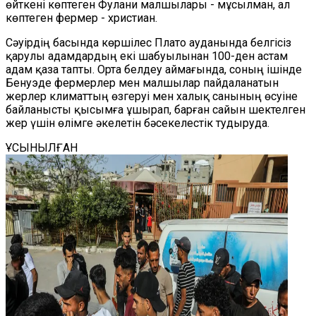
өйткені көптеген Фулани малшылары - мұсылман, ал
көптеген фермер - христиан.
Сәуірдің басында көршілес Плато ауданында белгісіз
қарулы адамдардың екі шабуылынан 100-ден астам
адам қаза тапты. Орта белдеу аймағында, соның ішінде
Бенуэде фермерлер мен малшылар пайдаланатын
жерлер климаттың өзгеруі мен халық санының өсуіне
байланысты қысымға ұшырап, барған сайын шектелген
жер үшін өлімге әкелетін бәсекелестік тудыруда.
ҰСЫНЫЛҒАН