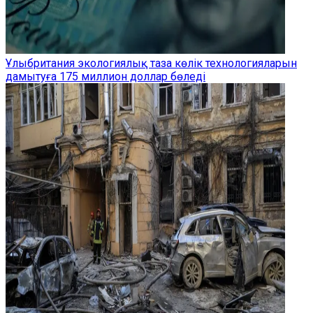
Ұлыбритания экологиялық таза көлік технологияларын
дамытуға 175 миллион доллар бөледі