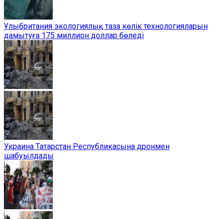
Ұлыбритания экологиялық таза көлік технологияларын
дамытуға 175 миллион доллар бөледі
Украина Татарстан Республикасына дронмен
шабуылдады