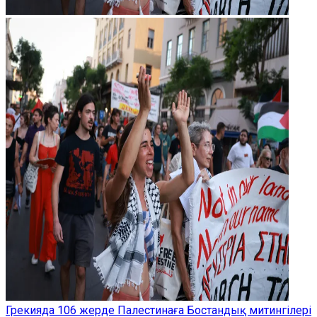
Грекияда 106 жерде Палестинаға Бостандық митингілері