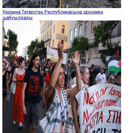
Украина Татарстан Республикасына дронмен
шабуылдады