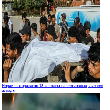
Израиль жаралаған 13 жастағы палестиналық қыз көз
жұмды