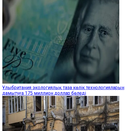
Ұлыбритания экологиялық таза көлік технологияларын
дамытуға 175 миллион доллар бөледі