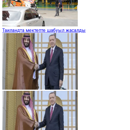
Таиландта мектепте шабуыл жасалды