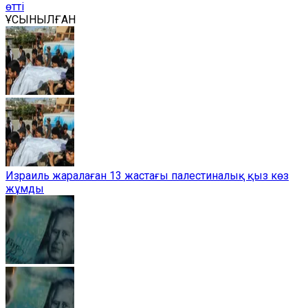
өтті
ҰСЫНЫЛҒАН
Израиль жаралаған 13 жастағы палестиналық қыз көз
жұмды