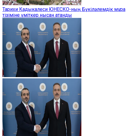
Тарихи Кадыкалеси ЮНЕСКО-ның Бүкіләлемдік мұра
тізіміне үміткер нысан атанды