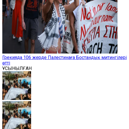
Грекияда 106 жерде Палестинаға Бостандық митингілері
өтті
ҰСЫНЫЛҒАН