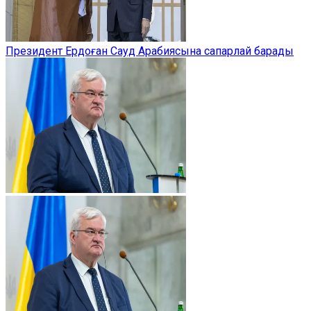
Президент Ердоған Сауд Арабиясына сапарлай барады