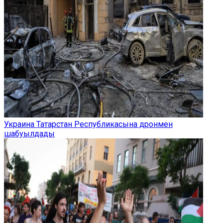
Украина Татарстан Республикасына дронмен
шабуылдады